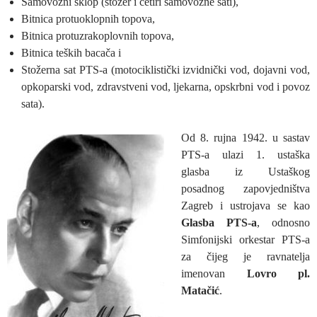
Samovozni sklop (stožer i četiri samovozne sati),
Bitnica protuoklopnih topova,
Bitnica protuzrakoplovnih topova,
Bitnica teških bacača i
Stožerna sat PTS-a (motociklistički izvidnički vod, dojavni vod,
opkoparski vod, zdravstveni vod, ljekarna, opskrbni vod i povoz
sata).
Od 8. rujna 1942. u sastav
PTS-a ulazi 1. ustaška
glasba iz Ustaškog
posadnog zapovjedništva
Zagreb i ustrojava se kao
Glasba PTS-a
, odnosno
Simfonijski orkestar PTS-a
za čijeg je ravnatelja
imenovan
Lovro pl.
Matačić
.