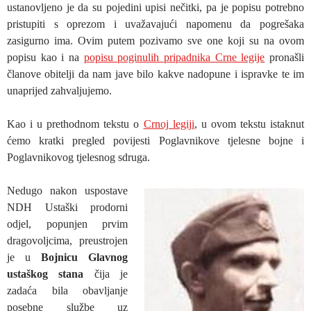
ustanovljeno je da su pojedini upisi nečitki, pa je popisu potrebno
pristupiti s oprezom i uvažavajući napomenu da pogrešaka
zasigurno ima. Ovim putem pozivamo sve one koji su na ovom
popisu kao i na
popisu poginulih pripadnika Crne legije
pronašli
članove obitelji da nam jave bilo kakve nadopune i ispravke te im
unaprijed zahvaljujemo.
Kao i u prethodnom tekstu o
Crnoj legiji
, u ovom tekstu istaknut
ćemo kratki pregled povijesti Poglavnikove tjelesne bojne i
Poglavnikovog tjelesnog sdruga.
Nedugo nakon uspostave
NDH Ustaški prodorni
odjel, popunjen prvim
dragovoljcima, preustrojen
je u
Bojnicu Glavnog
ustaškog stana
čija je
zadaća bila obavljanje
posebne službe uz