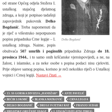
od strane Općeg odjela Stožera I.
ustaškog stajaćeg djelatnog
zdruga, a koji je potpisao tadašnji
zapovjednik pukovnik
Delko
Bogdanić
. Treba napomenuti da
je riječ o višestruko nepotpunom
popisu pripadnika Crne legije – I.
Delko Bogdanić
ustaškog zdruga. Naime, popis
obuhvaća
507 umrlih i poginulih
pripadnika Zdruga
do 18.
prosinca 1944.
, i to samo onih kršćanske vjeroispovijedi, a ne, na
žalost, i islamske, a za neke osobe s popisa podaci nisu cjeloviti.
Prije objave samog popisa, korisno je reći nekoliko riječi o Ustaškoj
I. STAJAĆI DJELATNI ZDRUG
vojnici i Crnoj legiji.
Nastavi čitati
→
13. SS GORSKA DIVIZIJA „HANDŽAR“
ANTE PAVELIĆ
BEĆIR LOKMIĆ
BLANKA MATKOVIĆ
CRNA LEGIJA
DELKO BOGDANIĆ
DRUGI SVJETSKI RAT
FRANJO SUDAR
HRVATSKE ORUŽANE SNAGE
I. STAJAĆI DJELATNI ZDRUG