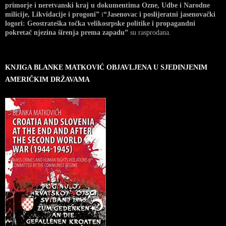
primorje i neretvanski kraj u dokumentima Ozne, Udbe i Narodne
milicije, Likvidacije i progoni”
i
“Jasenovac i poslijeratni jasenovački
logori: Geostrateška točka velikosrpske politike i propagandni
pokretač njezina širenja prema zapadu”
su rasprodana.
KNJIGA BLANKE MATKOVIĆ OBJAVLJENA U SJEDINJENIM
AMERIČKIM DRŽAVAMA