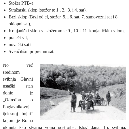
Stožer PTB-a,
Stražarski sklop (stožer te 1., 2., 3. i 4. sat),
Brzi sklop (Brzi odjel, stožer, 5. i 6. sat, 7. samovozni sat i 8.
oklopni sat),
Konjanički sklop sa stožerom te 9., 10. i 11. konjaničkim satom,
prateći sat,
novački sat i
Sveučilišni pripremni sat.
No već
sredinom
svibnja Glavni
ustaški stan
donio je
„Odredbu o
Poglavnikovoj
tjelesnoj bojni“
kojom je Bojna
ukinuta kao stvarna vojna postrojba. Istog dana, 15. svibnja,