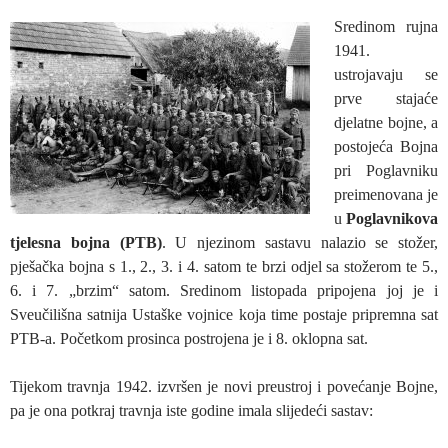
Sredinom rujna
1941.
ustrojavaju se
prve stajaće
djelatne bojne, a
postojeća Bojna
pri Poglavniku
preimenovana je
u
Poglavnikova
tjelesna bojna (PTB)
. U njezinom sastavu nalazio se stožer,
pješačka bojna s 1., 2., 3. i 4. satom te brzi odjel sa stožerom te 5.,
6. i 7. „brzim“ satom. Sredinom listopada pripojena joj je i
Sveučilišna satnija Ustaške vojnice koja time postaje pripremna sat
PTB-a. Početkom prosinca postrojena je i 8. oklopna sat.
Tijekom travnja 1942. izvršen je novi preustroj i povećanje Bojne,
pa je ona potkraj travnja iste godine imala slijedeći sastav: