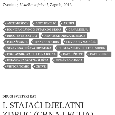
Zvonimir,
Ustaška vojnica I
, Zagreb, 2013.
ANTE MOŠKOV
ANTE PAVELIĆ
ARHIVI
BOJNICA GLAVNOG USTAŠKOG STANA
CRNA LEGIJA
DRUGI SVJETSKI RAT
HRVATSKE ORUŽANE SNAGE
ISTRAŽIVANJE
IVAN (ICO) KIRIN
LOVRO PL. MATAČIĆ
NEZAVISNA DRŽAVA HRVATSKA
POGLAVNIKOV TJELESNI SDRUG
POGLAVNIKOVA TJELESNA BOJNA
RATNE ŽRTVE
RATNI GUBICI
USTAŠKA NADZORNA SLUŽBA
USTAŠKA VOJNICA
VIKTOR TOMIĆ
ŽRTVE
DRUGI SVJETSKI RAT
I. STAJAĆI DJELATNI
ZDRUG (CRNA LEGIJA) –