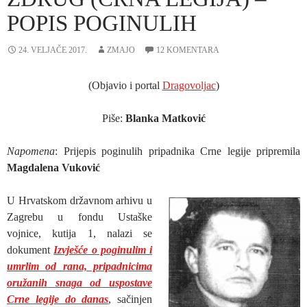
POPIS POGINULIH
24. VELJAČE 2017.
ZMAJO
12 KOMENTARA
(Objavio i portal
Dragovoljac
)
Piše:
Blanka Matković
Napomena
: Prijepis poginulih pripadnika Crne legije pripremila
Magdalena Vuković
U Hrvatskom državnom arhivu u
Zagrebu u fondu Ustaške
vojnice, kutija 1, nalazi se
dokument
Izvješće o poginulim i
umrlim od rana, pripadnicima
oružanih snaga od uspostave
Crne legije do danas
, sačinjen