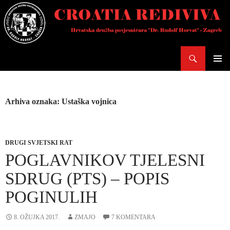
Skoči
do
sadržaja
Pretraži
PRIMAR
IZBORN
Arhiva oznaka: Ustaška vojnica
DRUGI SVJETSKI RAT
POGLAVNIKOV TJELESNI
SDRUG (PTS) – POPIS
POGINULIH
8. OŽUJKA 2017.
ZMAJO
7 KOMENTARA