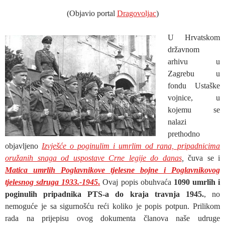
(Objavio portal
Dragovoljac
)
U Hrvatskom
državnom
arhivu u
Zagrebu u
fondu Ustaške
vojnice, u
kojemu se
nalazi
prethodno
objavljeno
Izvješće o poginulim i umrlim od rana, pripadnicima
oružanih snaga od uspostave Crne legije do danas
,
čuva se i
Matica umrlih Poglavnikove tjelesne bojne i Poglavnikovog
tjelesnog sdruga 1933.-1945
.
Ovaj popis obuhvaća
1090 umrlih i
poginulih pripadnika PTS-a do kraja travnja 1945.
, no
nemoguće je sa sigurnošću reći koliko je popis potpun. Prilikom
rada na prijepisu ovog dokumenta članova naše udruge