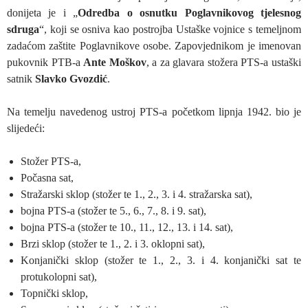
donijeta je i „
Odredba o osnutku Poglavnikovog tjelesnog
sdruga
“, koji se osniva kao postrojba Ustaške vojnice s temeljnom
zadaćom zaštite Poglavnikove osobe. Zapovjednikom je imenovan
pukovnik PTB-a
Ante Moškov
, a za glavara stožera PTS-a ustaški
satnik
Slavko Gvozdić
.
Na temelju navedenog ustroj PTS-a početkom lipnja 1942. bio je
slijedeći:
Stožer PTS-a,
Počasna sat,
Stražarski sklop (stožer te 1., 2., 3. i 4. stražarska sat),
bojna PTS-a (stožer te 5., 6., 7., 8. i 9. sat),
bojna PTS-a (stožer te 10., 11., 12., 13. i 14. sat),
Brzi sklop (stožer te 1., 2. i 3. oklopni sat),
Konjanički sklop (stožer te 1., 2., 3. i 4. konjanički sat te
protukolopni sat),
Topnički sklop,