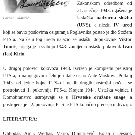
Zakonskom odredbom od
21. siječnja 1943. ugašena je
Ustaška nadzorna služba
Lovro pl. Matačić
(UNS)
, a njezin
IV. ured
koji se bavio poslovima osiguranja Poglavnika postao je dio Stožera
PTS-a. Na čelu tog ureda nalazio se ustaški dopukovnik
Viktor
Tomić
, kojega je u svibnju 1943. zamijenio ustaški pukovnik
Ivan
(Ico) Kirin
.
U drugoj polovici kolovoza 1943. izvršen je kompletni preustroj
PTS-a, a na njegovom čelu je i dalje ostao Ante Moškov. Potkraj
1943. od jedne bojne PTS-a i nekih drugih postrojbi počela se
postrojavati 1. pukovnija PTS-a. Krajem 1944. Ustaška vojnica i
Domobranstvo ustrojavaju se u
Hrvatske oružane snage
, a
postrojena je i 2. pukovnija PTS te PTS konačno prerasta u diviziju.
LITERATURA:
Obhođaš, Amir, Werhas, Mario, Dimitrijević, Bojan i Despot,