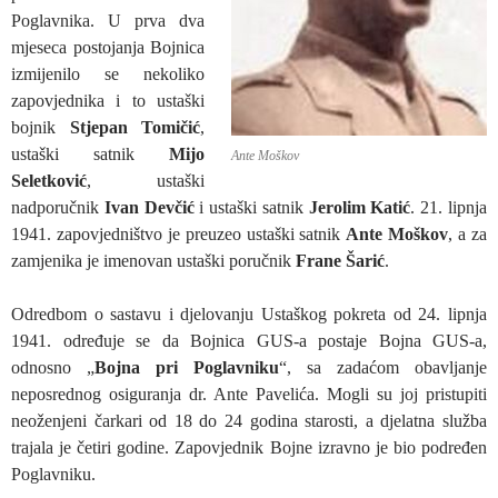
Poglavnika. U prva dva
mjeseca postojanja Bojnica
izmijenilo se nekoliko
zapovjednika i to ustaški
bojnik
Stjepan Tomičić
,
ustaški satnik
Mijo
Ante Moškov
Seletković
, ustaški
nadporučnik
Ivan Devčić
i ustaški satnik
Jerolim Katić
. 21. lipnja
1941. zapovjedništvo je preuzeo ustaški satnik
Ante Moškov
, a za
zamjenika je imenovan ustaški poručnik
Frane Šarić
.
Odredbom o sastavu i djelovanju Ustaškog pokreta od 24. lipnja
1941. određuje se da Bojnica GUS-a postaje Bojna GUS-a,
odnosno „
Bojna pri Poglavniku
“, sa zadaćom obavljanje
neposrednog osiguranja dr. Ante Pavelića. Mogli su joj pristupiti
neoženjeni čarkari od 18 do 24 godina starosti, a djelatna služba
trajala je četiri godine. Zapovjednik Bojne izravno je bio podređen
Poglavniku.