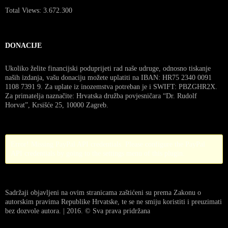
Total Views:
3.672.300
DONACIJE
Ukoliko želite financijski poduprijeti rad naše udruge, odnosno tiskanje
naših izdanja, vašu donaciju možete uplatiti na IBAN: HR75 2340 0091
1108 7391 9. Za uplate iz inozemstva potreban je i SWIFT: PBZGHR2X.
Za primatelja naznačite: Hrvatska družba povjesničara “Dr. Rudolf
Horvat”, Krsišće 25, 10000 Zagreb.
Error! Missing PayPal API credentials. Please configure the PayPal
API credentials by going to the settings menu of this plugin.
Sadržaji objavljeni na ovim stranicama zaštićeni su prema Zakonu o
autorskim pravima Republike Hrvatske, te se ne smiju koristiti i preuzimati
bez dozvole autora. | 2016. © Sva prava pridržana