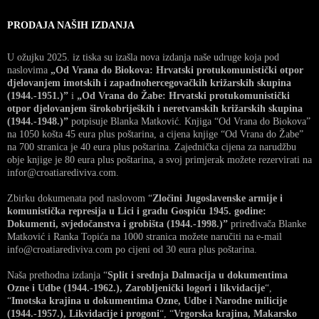
PRODAJA NAŠIH IZDANJA
U ožujku 2025. iz tiska su izašla nova izdanja naše udruge koja pod
naslovima
„Od Vrana do Biokova: Hrvatski protukomunistički otpor
djelovanjem imotskih i zapadnohercegovačkih križarskih skupina
(1944.-1951.)”
i
„Od Vrana do Žabe: Hrvatski protukomunistički
otpor djelovanjem širokobrijeških i neretvanskih križarskih skupina
(1944.-1948.)”
potpisuje Blanka Matković. Knjiga “Od Vrana do Biokova”
na 1050 košta 45 eura plus poštarina, a cijena knjige “Od Vrana do Žabe”
na 700 stranica je 40 eura plus poštarina. Zajednička cijena za narudžbu
obje knjige je 80 eura plus poštarina, a svoj primjerak možete rezervirati na
infor@croatiarediviva.com.
Zbirku dokumenata pod naslovom “
Zločini Jugoslavenske armije i
komunistička represija u Lici i gradu Gospiću 1945. godine:
Dokumenti, svjedočanstva i grobišta (1944.-1998.)”
priređivača Blanke
Matković i Ranka Topića na 1000 stranica možete naručiti na e-mail
info@croatiarediviva.com po cijeni od 30 eura plus poštarina.
Naša prethodna izdanja “
Split i srednja Dalmacija u dokumentima
Ozne i Udbe (1944.-1962.), Zarobljenički logori i likvidacije
“,
“
Imotska krajina u dokumentima Ozne, Udbe i Narodne milicije
(1944.-1957.), Likvidacije i progoni
“, “
Vrgorska krajina, Makarsko