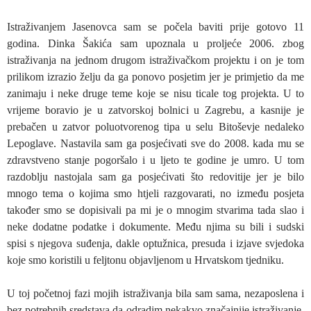
Istraživanjem Jasenovca sam se počela baviti prije gotovo 11
godina. Dinka Šakića sam upoznala u proljeće 2006. zbog
istraživanja na jednom drugom istraživačkom projektu i on je tom
prilikom izrazio želju da ga ponovo posjetim jer je primjetio da me
zanimaju i neke druge teme koje se nisu ticale tog projekta. U to
vrijeme boravio je u zatvorskoj bolnici u Zagrebu, a kasnije je
prebačen u zatvor poluotvorenog tipa u selu Bitoševje nedaleko
Lepoglave. Nastavila sam ga posjećivati sve do 2008. kada mu se
zdravstveno stanje pogoršalo i u ljeto te godine je umro. U tom
razdoblju nastojala sam ga posjećivati što redovitije jer je bilo
mnogo tema o kojima smo htjeli razgovarati, no između posjeta
također smo se dopisivali pa mi je o mnogim stvarima tada slao i
neke dodatne podatke i dokumente. Među njima su bili i sudski
spisi s njegova suđenja, dakle optužnica, presuda i izjave svjedoka
koje smo koristili u feljtonu objavljenom u Hrvatskom tjedniku.
U toj početnoj fazi mojih istraživanja bila sam sama, nezaposlena i
bez potrebnih sredstava da odradim nekakvo značajnije istraživanje.