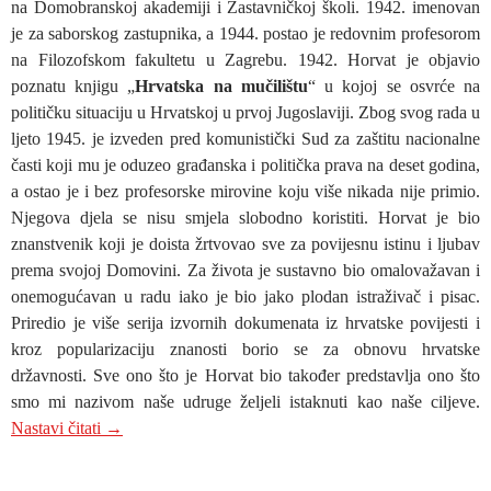
na Domobranskoj akademiji i Zastavničkoj školi. 1942. imenovan
je za saborskog zastupnika, a 1944. postao je redovnim profesorom
na Filozofskom fakultetu u Zagrebu. 1942. Horvat je objavio
poznatu knjigu „
Hrvatska na mučilištu
“ u kojoj se osvrće na
političku situaciju u Hrvatskoj u prvoj Jugoslaviji. Zbog svog rada u
ljeto 1945. je izveden pred komunistički Sud za zaštitu nacionalne
časti koji mu je oduzeo građanska i politička prava na deset godina,
a ostao je i bez profesorske mirovine koju više nikada nije primio.
Njegova djela se nisu smjela slobodno koristiti. Horvat je bio
znanstvenik koji je doista žrtvovao sve za povijesnu istinu i ljubav
prema svojoj Domovini. Za života je sustavno bio omalovažavan i
onemogućavan u radu iako je bio jako plodan istraživač i pisac.
Priredio je više serija izvornih dokumenata iz hrvatske povijesti i
kroz popularizaciju znanosti borio se za obnovu hrvatske
državnosti. Sve ono što je Horvat bio također predstavlja ono što
smo mi nazivom naše udruge željeli istaknuti kao naše ciljeve.
MR. SC. BLANKA MATKOVIĆ (INTERVJU): SVO
Nastavi čitati
→