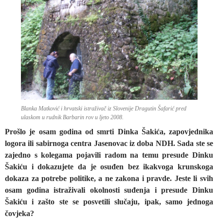
Blanka Matković i hrvatski istraživač iz Slovenije Dragutin Šafarić pred
ulaskom u rudnik Barbarin rov u ljeto 2008.
Prošlo je osam godina od smrti Dinka Šakića, zapovjednika
logora ili sabirnoga centra Jasenovac iz doba NDH. Sada ste se
zajedno s kolegama pojavili radom na temu presude Dinku
Šakiću i dokazujete da je osuđen bez ikakvoga krunskoga
dokaza za potrebe politike, a ne zakona i pravde. Jeste li svih
osam godina istraživali okolnosti suđenja i presude Dinku
Šakiću i zašto ste se posvetili slučaju, ipak, samo jednoga
čovjeka?