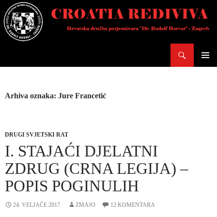
Skoči
do
sadržaja
Pretraži
PRIMAR
IZBORN
Arhiva oznaka: Jure Francetić
DRUGI SVJETSKI RAT
I. STAJAĆI DJELATNI
ZDRUG (CRNA LEGIJA) –
POPIS POGINULIH
24. VELJAČE 2017.
ZMAJO
12 KOMENTARA