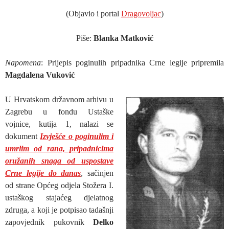
(Objavio i portal
Dragovoljac
)
Piše:
Blanka Matković
Napomena
: Prijepis poginulih pripadnika Crne legije pripremila
Magdalena Vuković
U Hrvatskom državnom arhivu u
Zagrebu u fondu Ustaške
vojnice, kutija 1, nalazi se
dokument
Izvješće o poginulim i
umrlim od rana, pripadnicima
oružanih snaga od uspostave
Crne legije do danas
, sačinjen
od strane Općeg odjela Stožera I.
ustaškog stajaćeg djelatnog
zdruga, a koji je potpisao tadašnji
zapovjednik pukovnik
Delko