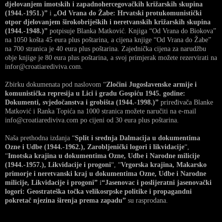
djelovanjem imotskih i zapadnohercegovačkih križarskih skupina
(1944.-1951.)”
i
„Od Vrana do Žabe: Hrvatski protukomunistički
otpor djelovanjem širokobrijeških i neretvanskih križarskih skupina
(1944.-1948.)”
potpisuje Blanka Matković. Knjiga “Od Vrana do Biokova”
na 1050 košta 45 eura plus poštarina, a cijena knjige “Od Vrana do Žabe”
na 700 stranica je 40 eura plus poštarina. Zajednička cijena za narudžbu
obje knjige je 80 eura plus poštarina, a svoj primjerak možete rezervirati na
infor@croatiarediviva.com.
Zbirku dokumenata pod naslovom “
Zločini Jugoslavenske armije i
komunistička represija u Lici i gradu Gospiću 1945. godine:
Dokumenti, svjedočanstva i grobišta (1944.-1998.)”
priređivača Blanke
Matković i Ranka Topića na 1000 stranica možete naručiti na e-mail
info@croatiarediviva.com po cijeni od 30 eura plus poštarina.
Naša prethodna izdanja “
Split i srednja Dalmacija u dokumentima
Ozne i Udbe (1944.-1962.), Zarobljenički logori i likvidacije
“,
“
Imotska krajina u dokumentima Ozne, Udbe i Narodne milicije
(1944.-1957.), Likvidacije i progoni
“, “
Vrgorska krajina, Makarsko
primorje i neretvanski kraj u dokumentima Ozne, Udbe i Narodne
milicije, Likvidacije i progoni”
i
“Jasenovac i poslijeratni jasenovački
logori: Geostrateška točka velikosrpske politike i propagandni
pokretač njezina širenja prema zapadu”
su rasprodana.