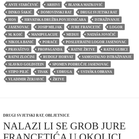
ANTE STARČEVIĆ
ARHIVI
BLANKA MATKOVIĆ
DINKO ŠAKIĆ
DOMOVINSKI RAT
DRUGI SVJETSKI RAT
HOS
HRVATSKA DRUŽBA POVJESNIČARA
ISTRAŽIVANJE
JASENOVAC
JOSIP MILJAK
JURE FRANCETIĆ
LOGOR
M. KOIĆ
MANIPULACIJE
MEDIJI
NATAŠA JOVIČIĆ
NIKOLA BANIĆ
PORAĆE
POSLIJERATNI LOGOR JASENOVAC
PRAVAŠTVO
PROPAGANDA
RATNE ŽRTVE
RATNI GUBICI
RATNI ZLOČINI
RUDOLF HORVAT
SAMOSTALNO ISTRAŽIVANJE
SLAVKO GOLDSTEIN
SPOMEN PODRUČJE JASENOVAC
STIPO PILIĆ
TISAK
UDRUGA
USTAŠKA OBRANA
VLADIMIR ŽERJAVIĆ
ŽRTVE
DRUGI SVJETSKI RAT
,
OBLJETNICE
NALAZI LI SE GROB JURE
FRANCETIĆA U OKOLICI