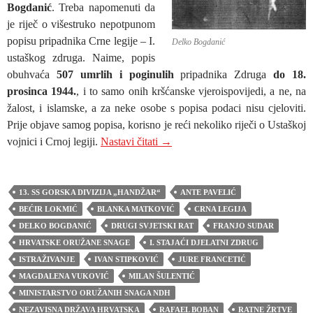
Bogdanić
. Treba napomenuti da
je riječ o višestruko nepotpunom
popisu pripadnika Crne legije – I.
Delko Bogdanić
ustaškog zdruga. Naime, popis
obuhvaća
507 umrlih i poginulih
pripadnika Zdruga
do 18.
prosinca 1944.
, i to samo onih kršćanske vjeroispovijedi, a ne, na
žalost, i islamske, a za neke osobe s popisa podaci nisu cjeloviti.
Prije objave samog popisa, korisno je reći nekoliko riječi o Ustaškoj
I. STAJAĆI DJELATNI ZDRUG
vojnici i Crnoj legiji.
Nastavi čitati
→
13. SS GORSKA DIVIZIJA „HANDŽAR“
ANTE PAVELIĆ
BEĆIR LOKMIĆ
BLANKA MATKOVIĆ
CRNA LEGIJA
DELKO BOGDANIĆ
DRUGI SVJETSKI RAT
FRANJO SUDAR
HRVATSKE ORUŽANE SNAGE
I. STAJAĆI DJELATNI ZDRUG
ISTRAŽIVANJE
IVAN STIPKOVIĆ
JURE FRANCETIĆ
MAGDALENA VUKOVIĆ
MILAN ŠULENTIĆ
MINISTARSTVO ORUŽANIH SNAGA NDH
NEZAVISNA DRŽAVA HRVATSKA
RAFAEL BOBAN
RATNE ŽRTVE