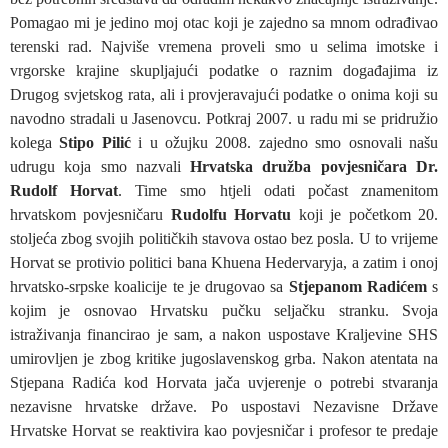
Pomagao mi je jedino moj otac koji je zajedno sa mnom odrađivao
terenski rad. Najviše vremena proveli smo u selima imotske i
vrgorske krajine skupljajući podatke o raznim događajima iz
Drugog svjetskog rata, ali i provjeravajući podatke o onima koji su
navodno stradali u Jasenovcu. Potkraj 2007. u radu mi se pridružio
kolega
Stipo Pilić
i u ožujku 2008. zajedno smo osnovali našu
udrugu koja smo nazvali
Hrvatska družba povjesničara Dr.
Rudolf Horvat
. Time smo htjeli odati počast znamenitom
hrvatskom povjesničaru
Rudolfu Horvatu
koji je početkom 20.
stoljeća zbog svojih političkih stavova ostao bez posla. U to vrijeme
Horvat se protivio politici bana Khuena Hedervaryja, a zatim i onoj
hrvatsko-srpske koalicije te je drugovao sa
Stjepanom Radićem
s
kojim je osnovao Hrvatsku pučku seljačku stranku. Svoja
istraživanja financirao je sam, a nakon uspostave Kraljevine SHS
umirovljen je zbog kritike jugoslavenskog grba. Nakon atentata na
Stjepana Radića kod Horvata jača uvjerenje o potrebi stvaranja
nezavisne hrvatske države. Po uspostavi Nezavisne Države
Hrvatske Horvat se reaktivira kao povjesničar i profesor te predaje