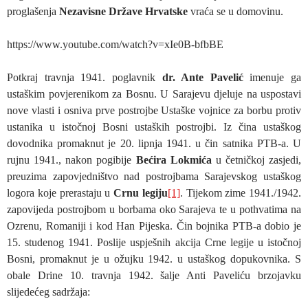
proglašenja
Nezavisne Države Hrvatske
vraća se u domovinu.
https://www.youtube.com/watch?v=xIe0B-bfbBE
Potkraj travnja 1941. poglavnik
dr. Ante Pavelić
imenuje ga
ustaškim povjerenikom za Bosnu. U Sarajevu djeluje na uspostavi
nove vlasti i osniva prve postrojbe Ustaške vojnice za borbu protiv
ustanika u istočnoj Bosni ustaških postrojbi. Iz čina ustaškog
dovodnika promaknut je 20. lipnja 1941. u čin satnika PTB-a. U
rujnu 1941., nakon pogibije
Bećira Lokmića
u četničkoj zasjedi,
preuzima zapovjedništvo nad postrojbama Sarajevskog ustaškog
logora koje prerastaju u
Crnu legiju
[1]
. Tijekom zime 1941./1942.
zapovijeda postrojbom u borbama oko Sarajeva te u pothvatima na
Ozrenu, Romaniji i kod Han Pijeska. Čin bojnika PTB-a dobio je
15. studenog 1941. Poslije uspješnih akcija Crne legije u istočnoj
Bosni, promaknut je u ožujku 1942. u ustaškog dopukovnika. S
obale Drine 10. travnja 1942. šalje Anti Paveliću brzojavku
slijedećeg sadržaja: