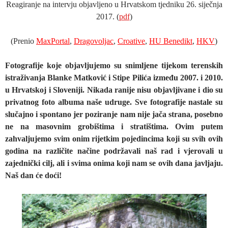
Reagiranje na intervju objavljeno u Hrvatskom tjedniku 26. siječnja
2017. (
pdf
)
(Prenio
MaxPortal
,
Dragovoljac
,
Croative
,
HU Benedikt
,
HKV
)
Fotografije koje objavljujemo su snimljene tijekom terenskih
istraživanja Blanke Matković i Stipe Pilića između 2007. i 2010.
u Hrvatskoj i Sloveniji. Nikada ranije nisu objavljivane i dio su
privatnog foto albuma naše udruge. Sve fotografije nastale su
slučajno i spontano jer poziranje nam nije jača strana, posebno
ne na masovnim grobištima i stratištima. Ovim putem
zahvaljujemo svim onim rijetkim pojedincima koji su svih ovih
godina na različite načine podržavali naš rad i vjerovali u
zajednički cilj, ali i svima onima koji nam se ovih dana javljaju.
Naš dan će doći!