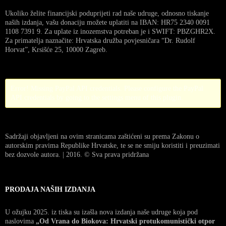
Ukoliko želite financijski poduprijeti rad naše udruge, odnosno tiskanje
naših izdanja, vašu donaciju možete uplatiti na IBAN: HR75 2340 0091
1108 7391 9. Za uplate iz inozemstva potreban je i SWIFT: PBZGHR2X.
Za primatelja naznačite: Hrvatska družba povjesničara “Dr. Rudolf
Horvat”, Krsišće 25, 10000 Zagreb.
Error! Missing PayPal API credentials. Please configure the PayPal
API credentials by going to the settings menu of this plugin.
Sadržaji objavljeni na ovim stranicama zaštićeni su prema Zakonu o
autorskim pravima Republike Hrvatske, te se ne smiju koristiti i preuzimati
bez dozvole autora. | 2016. © Sva prava pridržana
PRODAJA NAŠIH IZDANJA
U ožujku 2025. iz tiska su izašla nova izdanja naše udruge koja pod
naslovima
„Od Vrana do Biokova: Hrvatski protukomunistički otpor