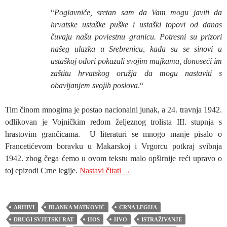
“
Poglavniče, sretan sam da Vam mogu javiti da
hrvatske ustaške puške i ustaški topovi od danas
čuvaju našu poviestnu granicu. Potresni su prizori
našeg ulazka u Srebrenicu, kada su se sinovi u
ustaškoj odori pokazali svojim majkama, donoseći im
zaštitu hrvatskog oružja da mogu nastaviti s
obavljanjem svojih poslova
.“
Tim činom mnogima je postao nacionalni junak, a 24. travnja 1942.
odlikovan je Vojničkim redom željeznog trolista III. stupnja s
hrastovim grančicama. U literaturi se mnogo manje pisalo o
Francetićevom boravku u Makarskoj i Vrgorcu potkraj svibnja
1942. zbog čega ćemo u ovom tekstu malo opširnije reći upravo o
NALAZI LI SE GROB JURE
toj epizodi Crne legije.
Nastavi čitati
→
ARHIVI
BLANKA MATKOVIĆ
CRNA LEGIJA
DRUGI SVJETSKI RAT
HOS
HVO
ISTRAŽIVANJE