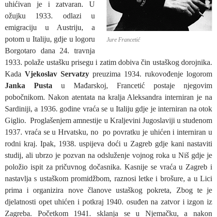
uhićivan je i zatvaran. U
ožujku 1933. odlazi u
emigraciju u Austriju, a
potom u Italiju, gdje u logoru
Jure Francetić
Borgotaro dana 24. travnja
1933. polaže ustašku prisegu i zatim dobiva čin ustaškog dorojnika.
Kada
Vjekoslav Servatzy
preuzima 1934. rukovođenje logorom
Janka Pusta
u Mađarskoj, Francetić postaje njegovim
pobočnikom. Nakon atentata na kralja Aleksandra interniran je na
Sardiniji, a 1936. godine vraća se u Italiju gdje je interniran na otok
Giglio. Proglašenjem amnestije u Kraljevini Jugoslaviji u studenom
1937. vraća se u Hrvatsku, no po povratku je uhićen i interniran u
rodni kraj. Ipak, 1938. uspijeva doći u Zagreb gdje kani nastaviti
studij, ali ubrzo je pozvan na odsluženje vojnog roka u Niš gdje je
položio ispit za pričuvnog dočasnika. Kasnije se vraća u Zagreb i
nastavlja s ustaškom promidžbom, raznosi letke i brošure, a u Lici
prima i organizira nove članove ustaškog pokreta, Zbog te je
djelatnosti opet uhićen i potkraj 1940. osuđen na zatvor i izgon iz
Zagreba. Početkom 1941. sklanja se u Njemačku, a nakon