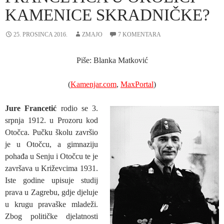
KAMENICE SKRADNIČKE?
25. PROSINCA 2016.
ZMAJO
7 KOMENTARA
Piše: Blanka Matković
(
Kamenjar.com
,
MaxPortal
)
Jure Francetić
rodio se 3.
srpnja 1912. u Prozoru kod
Otočca. Pučku školu završio
je u Otočcu, a gimnaziju
pohađa u Senju i Otočcu te je
završava u Križevcima 1931.
Iste godine upisuje studij
prava u Zagrebu, gdje djeluje
u krugu pravaške mladeži.
Zbog političke djelatnosti