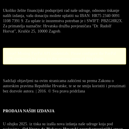
Ukoliko želite financijski poduprijeti rad naše udruge, odnosno tiskanje
naših izdanja, vašu donaciju možete uplatiti na IBAN: HR75 2340 0091
1108 7391 9. Za uplate iz inozemstva potreban je i SWIFT: PBZGHR2X.
Za primatelja naznačite: Hrvatska družba povjesničara “Dr. Rudolf
Horvat”, Krsišće 25, 10000 Zagreb.
Error! Missing PayPal API credentials. Please configure the PayPal
API credentials by going to the settings menu of this plugin.
Sadržaji objavljeni na ovim stranicama zaštićeni su prema Zakonu o
autorskim pravima Republike Hrvatske, te se ne smiju koristiti i preuzimati
bez dozvole autora. | 2016. © Sva prava pridržana
PRODAJA NAŠIH IZDANJA
U ožujku 2025. iz tiska su izašla nova izdanja naše udruge koja pod