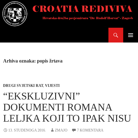
Skoči
do
sadržaja
Pretraži
PRIMAR
IZBORN
Arhiva oznaka: popis žrtava
DRUGI SVJETSKI RAT
,
VIJESTI
“EKSKLUZIVNI”
DOKUMENTI ROMANA
LELJKA KOJI TO IPAK NISU
13. STUDENOGA 2016.
ZMAJO
7 KOMENTARA