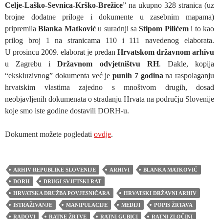
Celje-Laško-Sevnica-Krško-Brežice
” na ukupno 328 stranica (uz
brojne dodatne priloge i dokumente u zasebnim mapama)
pripremila
Blanka Matković
u suradnji sa
Stipom Pilićem
i to kao
prilog broj 1 na stranicama 110 i 111 navedenog elaborata.
U prosincu 2009. elaborat je predan
Hrvatskom državnom arhivu
u Zagrebu i
Državnom odvjetništvu RH
. Dakle, kopija
“ekskluzivnog” dokumenta već je
punih 7 godina
na raspolaganju
hrvatskim vlastima zajedno s mnoštvom drugih, dosad
neobjavljenih dokumenata o stradanju Hrvata na području Slovenije
koje smo iste godine dostavili DORH-u.
Dokument možete pogledati
ovdje
.
ARHIV REPUBLIKE SLOVENIJE
ARHIVI
BLANKA MATKOVIĆ
DORH
DRUGI SVJETSKI RAT
HRVATSKA DRUŽBA POVJESNIČARA
HRVATSKI DRŽAVNI ARHIV
ISTRAŽIVANJE
MANIPULACIJE
MEDIJI
POPIS ŽRTAVA
RADOVI
RATNE ŽRTVE
RATNI GUBICI
RATNI ZLOČINI