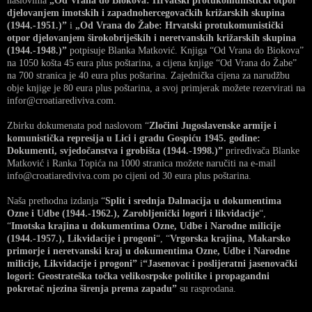
naslovima
„Od Vrana do Biokova: Hrvatski protukomunistički otpor
djelovanjem imotskih i zapadnohercegovačkih križarskih skupina
(1944.-1951.)”
i
„Od Vrana do Žabe: Hrvatski protukomunistički
otpor djelovanjem širokobrijeških i neretvanskih križarskih skupina
(1944.-1948.)”
potpisuje Blanka Matković. Knjiga “Od Vrana do Biokova”
na 1050 košta 45 eura plus poštarina, a cijena knjige “Od Vrana do Žabe”
na 700 stranica je 40 eura plus poštarina. Zajednička cijena za narudžbu
obje knjige je 80 eura plus poštarina, a svoj primjerak možete rezervirati na
infor@croatiarediviva.com.
Zbirku dokumenata pod naslovom “
Zločini Jugoslavenske armije i
komunistička represija u Lici i gradu Gospiću 1945. godine:
Dokumenti, svjedočanstva i grobišta (1944.-1998.)”
priređivača Blanke
Matković i Ranka Topića na 1000 stranica možete naručiti na e-mail
info@croatiarediviva.com po cijeni od 30 eura plus poštarina.
Naša prethodna izdanja “
Split i srednja Dalmacija u dokumentima
Ozne i Udbe (1944.-1962.), Zarobljenički logori i likvidacije
“,
“
Imotska krajina u dokumentima Ozne, Udbe i Narodne milicije
(1944.-1957.), Likvidacije i progoni
“, “
Vrgorska krajina, Makarsko
primorje i neretvanski kraj u dokumentima Ozne, Udbe i Narodne
milicije, Likvidacije i progoni”
i
“Jasenovac i poslijeratni jasenovački
logori: Geostrateška točka velikosrpske politike i propagandni
pokretač njezina širenja prema zapadu”
su rasprodana.