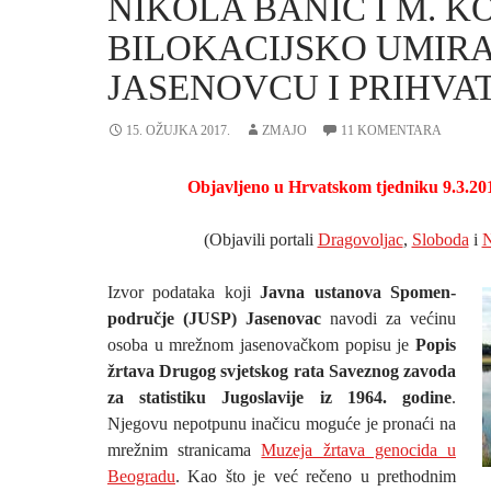
NIKOLA BANIĆ I M. KO
BILOKACIJSKO UMIRA
JASENOVCU I PRIHVAT
15. OŽUJKA 2017.
ZMAJO
11 KOMENTARA
Objavljeno u Hrvatskom tjedniku 9.3.20
(Objavili portali
Dragovoljac
,
Sloboda
i
N
Izvor podataka koji
Javna ustanova Spomen-
područje (JUSP) Jasenovac
navodi za većinu
osoba u mrežnom jasenovačkom popisu je
Popis
žrtava Drugog svjetskog rata Saveznog zavoda
za statistiku Jugoslavije iz 1964. godine
.
Njegovu nepotpunu inačicu moguće je pronaći na
mrežnim stranicama
Muzeja žrtava genocida u
Beogradu
. Kao što je već rečeno u prethodnim