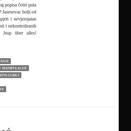
g popisa četiri puta
P Jasenovac bolji od
pjeh i nevjerojatan
sti i nekontroliranih
u. Jusp über alles!
 puta više židovskih žrtava od Yad Vashema
VANJE
MANIPULACIJE
ATNI GUBICI
VE