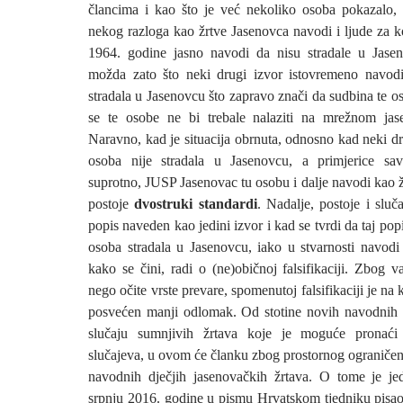
člancima i kao što je već nekoliko osoba pokazalo,
nekog razloga kao žrtve Jasenovca navodi i ljude za k
1964. godine jasno navodi da nisu stradale u Jase
možda zato što neki drugi izvor istovremeno navod
stradala u Jasenovcu što zapravo znači da sudbina te o
se te osobe ne bi trebale nalaziti na mrežnom ja
Naravno, kad je situacija obrnuta, odnosno kad neki d
osoba nije stradala u Jasenovcu, a primjerice sa
suprotno, JUSP Jasenovac tu osobu i dalje navodi kao 
postoje
dvostruki standardi
. Nadalje, postoje i sluč
popis naveden kao jedini izvor i kad se tvrdi da taj pop
osoba stradala u Jasenovcu, iako u stvarnosti navodi
kako se čini, radi o (ne)običnoj falsifikaciji. Zbog 
nego očite vrste prevare, spomenutoj falsifikaciji je na
posvećen manji odlomak. Od stotine novih navodnih 
slučaju sumnjivih žrtava koje je moguće pronaći
slučajeva, u ovom će članku zbog prostornog ograničen
navodnih dječjih jasenovačkih žrtava. O tome je je
srpnju 2016. godine u pismu Hrvatskom tjedniku pisa