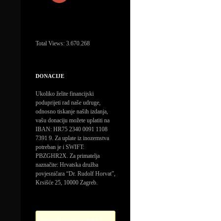
Total Views:
3.670.268
DONACIJE
Ukoliko želite financijski
poduprijeti rad naše udruge,
odnosno tiskanje naših izdanja,
vašu donaciju možete uplatiti na
IBAN: HR75 2340 0091 1108
7391 9. Za uplate iz inozemstva
potreban je i SWIFT:
PBZGHR2X. Za primatelja
naznačite: Hrvatska družba
povjesničara “Dr. Rudolf Horvat”,
Krsišće 25, 10000 Zagreb.
Error! Missing PayPal API