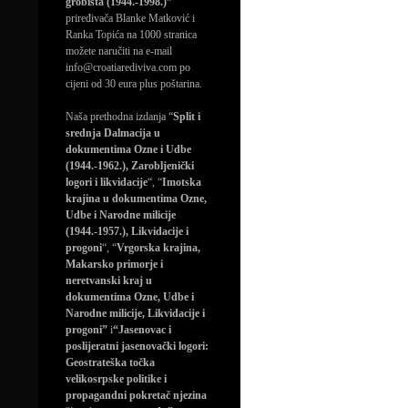
grobišta (1944.-1998.)”
priređivača Blanke Matković i
Ranka Topića na 1000 stranica
možete naručiti na e-mail
info@croatiarediviva.com po
cijeni od 30 eura plus poštarina.
Naša prethodna izdanja “
Split i
srednja Dalmacija u
dokumentima Ozne i Udbe
(1944.-1962.), Zarobljenički
logori i likvidacije
“, “
Imotska
krajina u dokumentima Ozne,
Udbe i Narodne milicije
(1944.-1957.), Likvidacije i
progoni
“, “
Vrgorska krajina,
Makarsko primorje i
neretvanski kraj u
dokumentima Ozne, Udbe i
Narodne milicije, Likvidacije i
progoni”
i
“Jasenovac i
poslijeratni jasenovački logori:
Geostrateška točka
velikosrpske politike i
propagandni pokretač njezina