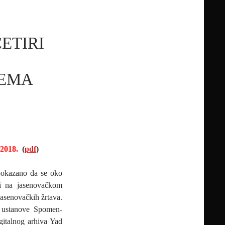
ETIRI
HEMA
 2018.
(
pdf
)
pokazano da se oko
ti na jasenovačkom
jasenovačkih žrtava.
 ustanove Spomen-
gitalnog arhiva Yad