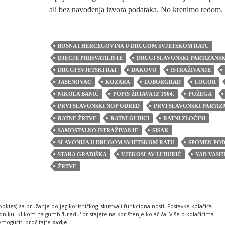
ali bez navođenja izvora podataka. No krenimo redom.
BOSNA I HERCEGOVINA U DRUGOM SVJETSKOM RATU
DJEČJE PRIHVATILIŠTE
DRUGI SLAVONSKI PARTIZANS
DRUGI SVJETSKI RAT
ĐAKOVO
ISTRAŽIVANJE
JASENOVAC
KOZARA
LOBORGRAD
LOGOR
NIKOLA BANIĆ
POPIS ŽRTAVA IZ 1964.
POŽEGA
PRVI SLAVONSKI NOP ODRED
PRVI SLAVONSKI PARTIZ
RATNE ŽRTVE
RATNI GUBICI
RATNI ZLOČINI
SAMOSTALNO ISTRAŽIVANJE
SISAK
SLAVONIJA U DRUGOM SVJETSKOM RATU
SPOMEN POD
STARA GRADIŠKA
VJEKOSLAV LUBURIĆ
YAD VASH
ŽRTVE
ookies) za pružanje boljeg korisničkog iskustva i funkcionalnosti. Postavke kolačića
iku. Klikom na gumb 'Uredu' pristajete na korištenje kolačića. Više o kolačićima
emogućiti pročitajte
ovdje