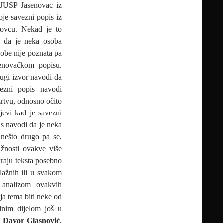
 JUSP Jasenovac iz
oje savezni popis iz
novcu. Nekad je to
i da je neka osoba
sobe nije poznata pa
senovačkom popisu.
rugi izvor navodi da
vezni popis navodi
žrtvu, odnosno očito
ajevi kad je savezni
is navodi da je neka
 nešto drugo pa se,
važnosti ovakve više
 kraju teksta posebno
lažnih ili u svakom
 analizom ovakvih
ja tema biti neke od
dnim dijelom još u
o
Davor Glasnović
,