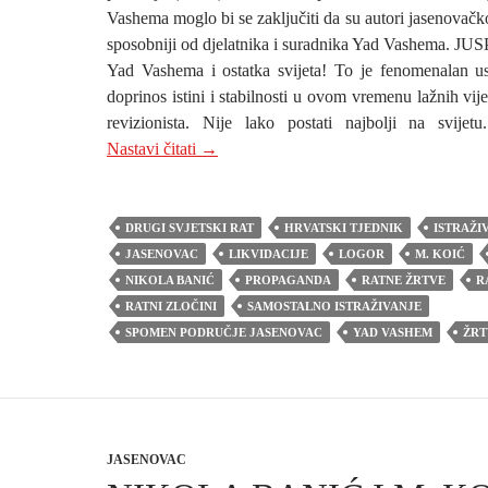
Vashema moglo bi se zaključiti da su autori jasenovačko
sposobniji od djelatnika i suradnika Yad Vashema. JUS
Yad Vashema i ostatka svijeta! To je fenomenalan us
doprinos istini i stabilnosti u ovom vremenu lažnih vije
revizionista. Nije lako postati najbolji na svijet
Spomen područje Jasenovac navodi četiri
Nastavi čitati
→
DRUGI SVJETSKI RAT
HRVATSKI TJEDNIK
ISTRAŽI
JASENOVAC
LIKVIDACIJE
LOGOR
M. KOIĆ
NIKOLA BANIĆ
PROPAGANDA
RATNE ŽRTVE
R
RATNI ZLOČINI
SAMOSTALNO ISTRAŽIVANJE
SPOMEN PODRUČJE JASENOVAC
YAD VASHEM
ŽRT
JASENOVAC