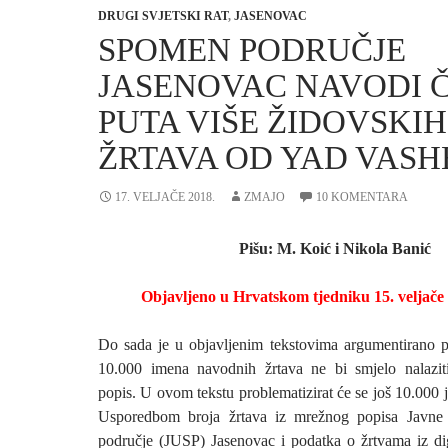
DRUGI SVJETSKI RAT
,
JASENOVAC
SPOMEN PODRUČJE
JASENOVAC NAVODI Č
PUTA VIŠE ŽIDOVSKIH
ŽRTAVA OD YAD VAS
17. VELJAČE 2018.
ZMAJO
10 KOMENTARA
Pišu: M. Koić i Nikola Banić
Objavljeno u Hrvatskom tjedniku 15. veljače
Do sada je u objavljenim tekstovima argumentirano 
10.000 imena navodnih žrtava ne bi smjelo nalazi
popis. U ovom tekstu problematizirat će se još 10.000 
Usporedbom broja žrtava iz mrežnog popisa Javne
područje (JUSP) Jasenovac i podatka o žrtvama iz di