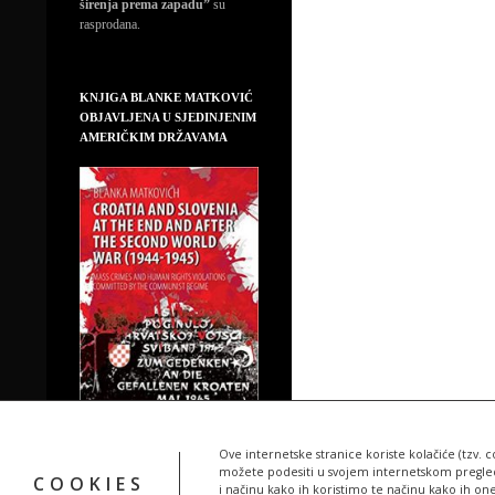
širenja prema zapadu”
su
rasprodana.
KNJIGA BLANKE MATKOVIĆ
OBJAVLJENA U SJEDINJENIM
AMERIČKIM DRŽAVAMA
Ove internetske stranice koriste kolačiće (tzv. c
možete podesiti u svojem internetskom pregledn
COOKIES
i načinu kako ih koristimo te načinu kako ih on