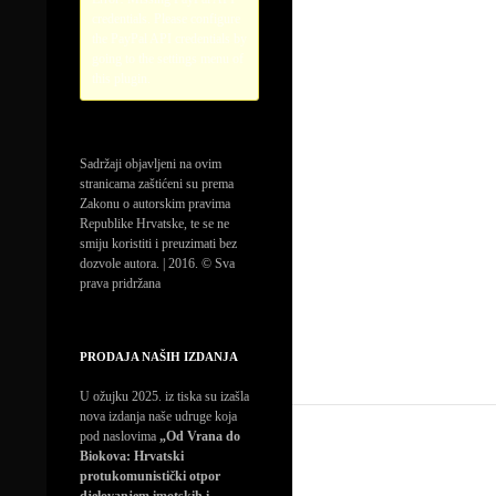
credentials. Please configure
the PayPal API credentials by
going to the settings menu of
this plugin.
Sadržaji objavljeni na ovim
stranicama zaštićeni su prema
Zakonu o autorskim pravima
Republike Hrvatske, te se ne
smiju koristiti i preuzimati bez
dozvole autora. | 2016. © Sva
prava pridržana
PRODAJA NAŠIH IZDANJA
U ožujku 2025. iz tiska su izašla
nova izdanja naše udruge koja
pod naslovima
„Od Vrana do
Biokova: Hrvatski
protukomunistički otpor