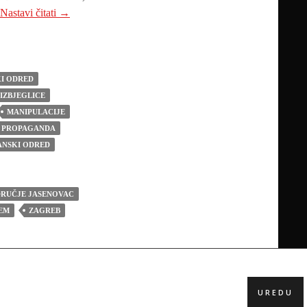
NIKOLA BANIĆ I M. KOIĆ: Bilokacijsko umiranje u Jase
Nastavi čitati
→
KI ODRED
IZBJEGLICE
MANIPULACIJE
PROPAGANDA
ANSKI ODRED
RUČJE JASENOVAC
EM
ZAGREB
UREDU