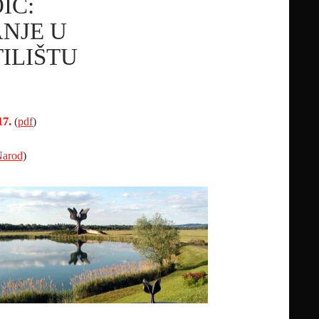
IĆ:
NJE U
ILIŠTU
17.
(
pdf
)
arod
)