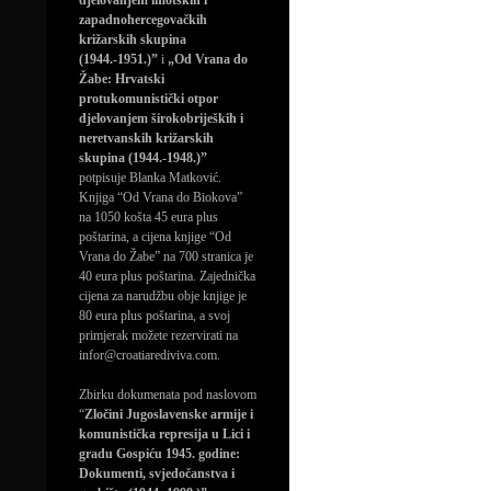
djelovanjem imotskih i
zapadnohercegovačkih
križarskih skupina
(1944.-1951.)”
i
„Od Vrana do
Žabe: Hrvatski
protukomunistički otpor
djelovanjem širokobrijeških i
neretvanskih križarskih
skupina (1944.-1948.)”
potpisuje Blanka Matković.
Knjiga “Od Vrana do Biokova”
na 1050 košta 45 eura plus
poštarina, a cijena knjige “Od
Vrana do Žabe” na 700 stranica je
40 eura plus poštarina. Zajednička
cijena za narudžbu obje knjige je
80 eura plus poštarina, a svoj
primjerak možete rezervirati na
infor@croatiarediviva.com.
Zbirku dokumenata pod naslovom
“
Zločini Jugoslavenske armije i
komunistička represija u Lici i
gradu Gospiću 1945. godine:
Dokumenti, svjedočanstva i