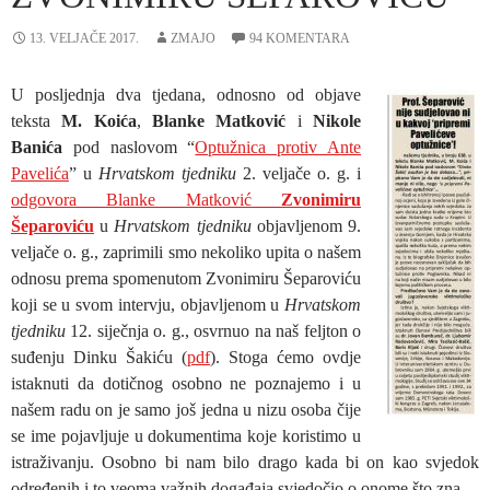
13. VELJAČE 2017.
ZMAJO
94 KOMENTARA
U posljednja dva tjedana, odnosno od objave
teksta
M. Koića
,
Blanke Matković
i
Nikole
Banića
pod naslovom “
Optužnica protiv Ante
Pavelića
” u
Hrvatskom tjedniku
2. veljače o. g. i
odgovora Blanke Matković
Zvonimiru
Šeparoviću
u
Hrvatskom tjedniku
objavljenom 9.
veljače o. g., zaprimili smo nekoliko upita o našem
odnosu prema spomenutom Zvonimiru Šeparoviću
koji se u svom intervju, objavljenom u
Hrvatskom
tjedniku
12. siječnja o. g., osvrnuo na naš feljton o
suđenju Dinku Šakiću (
pdf
). Stoga ćemo ovdje
istaknuti da dotičnog osobno ne poznajemo i u
našem radu on je samo još jedna u nizu osoba čije
se ime pojavljuje u dokumentima koje koristimo u
istraživanju. Osobno bi nam bilo drago kada bi on kao svjedok
određenih i to veoma važnih događaja svjedočio o onome što zna.