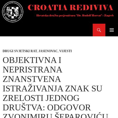
Skoči
do
sadržaja
Pretraži
PRIMAR
IZBORN
DRUGI SVJETSKI RAT
,
JASENOVAC
,
VIJESTI
OBJEKTIVNA I
NEPRISTRANA
ZNANSTVENA
ISTRAŽIVANJA ZNAK SU
ZRELOSTI JEDNOG
DRUŠTVA: ODGOVOR
ZVONIMIRU ŠEPAROVIĆU