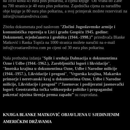
na 1050 košta 45 eura plus poštarina, a cijena knjige “Od Vrana do Žabe”
na 700 stranica je 40 eura plus poštarina. Zajednička cijena za narudžbu
obje knjige je 80 eura plus poštarina, a svoj primjerak možete rezervirati na
infor@croatiarediviva.com.
Zbirku dokumenata pod naslovom “
Zločini Jugoslavenske armije i
komunistička represija u Lici i gradu Gospiću 1945. godine:
Dokumenti, svjedočanstva i grobišta (1944.-1998.)”
priređivača Blanke
Matković i Ranka Topića na 1000 stranica možete naručiti na e-mail
info@croatiarediviva.com po cijeni od 30 eura plus poštarina.
Naša prethodna izdanja “
Split i srednja Dalmacija u dokumentima
Ozne i Udbe (1944.-1962.), Zarobljenički logori i likvidacije
“,
“
Imotska krajina u dokumentima Ozne, Udbe i Narodne milicije
(1944.-1957.), Likvidacije i progoni
“, “
Vrgorska krajina, Makarsko
primorje i neretvanski kraj u dokumentima Ozne, Udbe i Narodne
milicije, Likvidacije i progoni”
i
“Jasenovac i poslijeratni jasenovački
logori: Geostrateška točka velikosrpske politike i propagandni
pokretač njezina širenja prema zapadu”
su rasprodana.
KNJIGA BLANKE MATKOVIĆ OBJAVLJENA U SJEDINJENIM
AMERIČKIM DRŽAVAMA