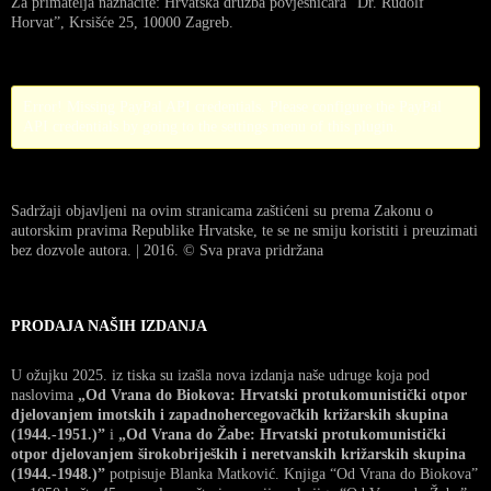
Za primatelja naznačite: Hrvatska družba povjesničara “Dr. Rudolf
Horvat”, Krsišće 25, 10000 Zagreb.
Error! Missing PayPal API credentials. Please configure the PayPal
API credentials by going to the settings menu of this plugin.
Sadržaji objavljeni na ovim stranicama zaštićeni su prema Zakonu o
autorskim pravima Republike Hrvatske, te se ne smiju koristiti i preuzimati
bez dozvole autora. | 2016. © Sva prava pridržana
PRODAJA NAŠIH IZDANJA
U ožujku 2025. iz tiska su izašla nova izdanja naše udruge koja pod
naslovima
„Od Vrana do Biokova: Hrvatski protukomunistički otpor
djelovanjem imotskih i zapadnohercegovačkih križarskih skupina
(1944.-1951.)”
i
„Od Vrana do Žabe: Hrvatski protukomunistički
otpor djelovanjem širokobrijeških i neretvanskih križarskih skupina
(1944.-1948.)”
potpisuje Blanka Matković. Knjiga “Od Vrana do Biokova”