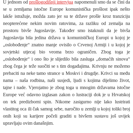
U jednom od
prošlogodišnji intervjua
napomenuli smo da se čini da
se u zemljama istočne Europe komunistička prošlost ipak nešto
lakše istražuje, možda zato jer su te države prošle kroz tranziciju
neopterećene nekim novim ratovima, za razliku od zemalja na
prostoru bivše Jugoslavije. Također smo istaknuli da je bivša
Jugoslavija bila jedina država u komunističkoj Europi u kojoj je
„oslobođenje“ znatno manje ovisilo o Crvenoj Armiji i u kojoj je
sovjetski utjecaj bio veoma brzo ograničen. Zbog toga je
„oslobođenje“ i ono što je slijedilo bila zasluga „domaćih sinova“
zbog čega je teže suočiti se s tim događajima. Krivnju ne možemo
prebaciti na neke tamo strance u Moskvi i drugdje. Krivci su među
nama – naša rodbina, naši susjedi, ljudi s kojima dijelimo život,
tajne i nade. Vjerojatno je zbog toga u mnogim državama istočne
Europe već odavno izglasan zakon o lustraciji dok je u Hrvatskoj
on tek predizborni spin. Nikome zasigurno nije lako lustrirati
vlastitog oca ili čak samog sebe, naročito u zemlji u kojoj toliki broj
onih koji su karijere počeli graditi u bivšem sustavu još uvijek
upravljaju ovim današnjim.