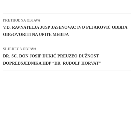
Navigacija
PRETHODNA OBJAVA
objava
V.D. RAVNATELJA JUSP JASENOVAC IVO PEJAKOVIĆ ODBIJA
ODGOVORITI NA UPITE MEDIJA
SLJEDEĆA OBJAVA
DR. SC. DON JOSIP DUKIĆ PREUZEO DUŽNOST
DOPREDSJEDNIKA HDP “DR. RUDOLF HORVAT”