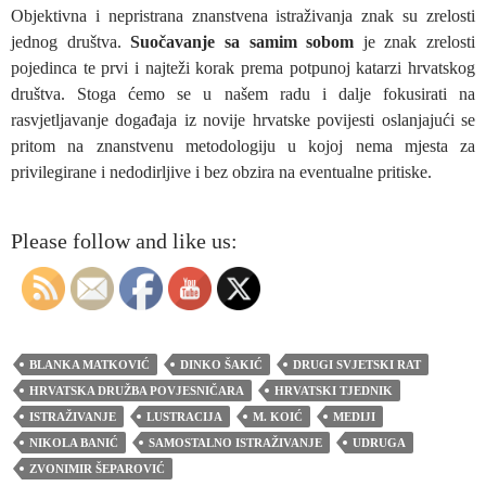
Objektivna i nepristrana znanstvena istraživanja znak su zrelosti
jednog društva.
Suočavanje sa samim sobom
je znak zrelosti
pojedinca te prvi i najteži korak prema potpunoj katarzi hrvatskog
društva. Stoga ćemo se u našem radu i dalje fokusirati na
rasvjetljavanje događaja iz novije hrvatske povijesti oslanjajući se
pritom na znanstvenu metodologiju u kojoj nema mjesta za
privilegirane i nedodirljive i bez obzira na eventualne pritiske.
Please follow and like us:
BLANKA MATKOVIĆ
DINKO ŠAKIĆ
DRUGI SVJETSKI RAT
HRVATSKA DRUŽBA POVJESNIČARA
HRVATSKI TJEDNIK
ISTRAŽIVANJE
LUSTRACIJA
M. KOIĆ
MEDIJI
NIKOLA BANIĆ
SAMOSTALNO ISTRAŽIVANJE
UDRUGA
ZVONIMIR ŠEPAROVIĆ