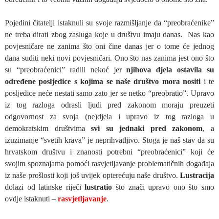
Pojedini čitatelji istaknuli su svoje razmišljanje da “preobraćenike”
ne treba dirati zbog zasluga koje u društvu imaju danas. Nas kao
povjesničare ne zanima što oni čine danas jer o tome će jednog
dana suditi neki novi povjesničari. Ono što nas zanima jest ono što
su “preobraćenici” radili nekoć jer
njihova djela ostavila su
određene posljedice s kojima se naše društvo mora nositi
i te
posljedice neće nestati samo zato jer se netko “preobratio”. Upravo
iz tog razloga odrasli ljudi pred zakonom moraju preuzeti
odgovornost za svoja (ne)djela i upravo iz tog razloga u
demokratskim društvima
svi su jednaki pred zakonom
, a
izuzimanje “svetih krava” je neprihvatljivo. Stoga je naš stav da su
hrvatskom društvu i znanosti potrebni “preobraćenici” koji će
svojim spoznajama pomoći rasvjetljavanje problematičnih događaja
iz naše prošlosti koji još uvijek opterećuju naše društvo.
Lustracija
dolazi od latinske riječi
lustratio
što znači upravo ono što smo
ovdje istaknuti –
rasvjetljavanje
.