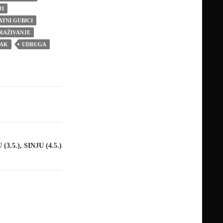
JI
ATNI GUBICI
RAŽIVANJE
SAK
UDRUGA
5.), SINJU (4.5.)