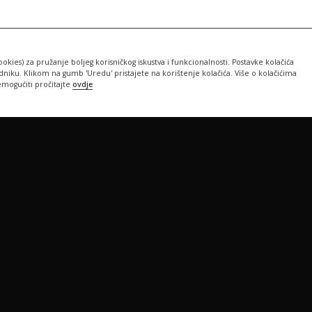
ookies) za pružanje boljeg korisničkog iskustva i funkcionalnosti. Postavke kolačića
iku. Klikom na gumb 'Uredu' pristajete na korištenje kolačića. Više o kolačićima
emogućiti pročitajte
ovdje