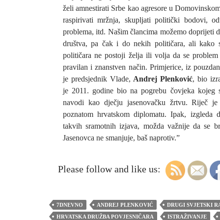
želi amnestirati Srbe kao agresore u Domovinskom 
raspirivati mržnja, skupljati politički bodovi, o
problema, itd. Našim člancima možemo doprijeti d
društva, pa čak i do nekih političara, ali kako 
političara ne postoji želja ili volja da se problem
pravilan i znanstven način. Primjerice, iz pouzda
je predsjednik Vlade,
Andrej Plenković
, bio iz
je 2011. godine bio na pogrebu čovjeka kojeg s
navodi kao dječju jasenovačku žrtvu. Riječ j
poznatom hrvatskom diplomatu. Ipak, izgleda d
takvih sramotnih izjava, možda važnije da se b
Jasenovca ne smanjuje, baš naprotiv.”
Please follow and like us:
7DNEVNO
ANDREJ PLENKOVIĆ
DRUGI SVJETSKI R
HRVATSKA DRUŽBA POVJESNIČARA
ISTRAŽIVANJE