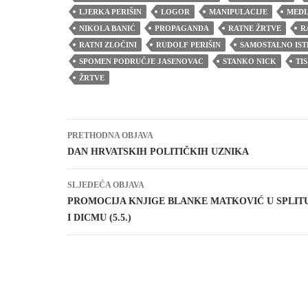
LJERKA PERIŠIN
LOGOR
MANIPULACIJE
MEDI
NIKOLA BANIĆ
PROPAGANDA
RATNE ŽRTVE
R
RATNI ZLOČINI
RUDOLF PERIŠIN
SAMOSTALNO IST
SPOMEN PODRUČJE JASENOVAC
STANKO NICK
TI
ŽRTVE
Navigacija
PRETHODNA OBJAVA
objava
DAN HRVATSKIH POLITIČKIH UZNIKA
SLJEDEĆA OBJAVA
PROMOCIJA KNJIGE BLANKE MATKOVIĆ U SPLITU (3.
I DICMU (5.5.)