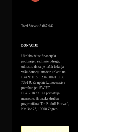
Total Views:
3.667.942
DONACIJE
Ukoliko želite financijski
poduprijeti rad naše udruge,
odnosno tiskanje naših izdanja,
vašu donaciju možete uplatiti na
IBAN: HR75 2340 0091 1108
7391 9. Za uplate iz inozemstva
potreban je i SWIFT:
PBZGHR2X. Za primatelja
naznačite: Hrvatska družba
povjesničara “Dr. Rudolf Horvat”,
Krsišće 25, 10000 Zagreb.
Error! Missing PayPal API