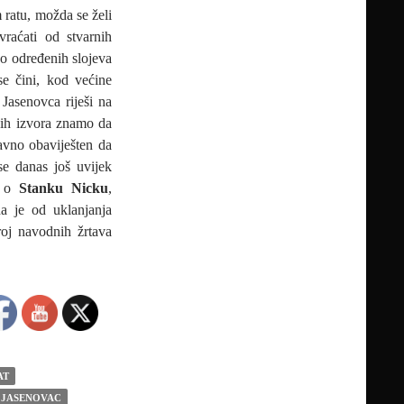
ratu, možda se želi
dvraćati od stvarnih
o određenih slojeva
se čini, kod većine
 Jasenovca riješi na
nih izvora znamo da
ravno obaviješten da
e danas još uvijek
e o
Stanku Nicku
,
a je od uklanjanja
roj navodnih žrtava
AT
JASENOVAC