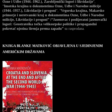
Ozne i Udbe (1944.-1962.), Zarobljenički logori i likvidacije
“,
“
Imotska krajina u dokumentima Ozne, Udbe i Narodne milicije
(1944.-1957.), Likvidacije i progoni
“, “
Vrgorska krajina, Makarsko
primorje i neretvanski kraj u dokumentima Ozne, Udbe i Narodne
milicije, Likvidacije i progoni”
i
“Jasenovac i poslijeratni jasenovački
logori: Geostrateška točka velikosrpske politike i propagandni
pokretač njezina širenja prema zapadu”
su rasprodana.
KNJIGA BLANKE MATKOVIĆ OBJAVLJENA U SJEDINJENIM
AMERIČKIM DRŽAVAMA