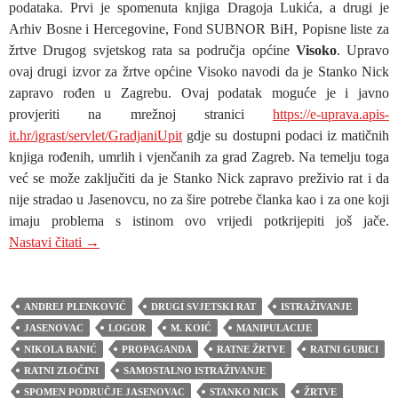
podataka. Prvi je spomenuta knjiga Dragoja Lukića, a drugi je
Arhiv Bosne i Hercegovine, Fond SUBNOR BiH, Popisne liste za
žrtve Drugog svjetskog rata sa područja općine
Visoko
. Upravo
ovaj drugi izvor za žrtve općine Visoko navodi da je Stanko Nick
zapravo rođen u Zagrebu. Ovaj podatak moguće je i javno
provjeriti na mrežnoj stranici
https://e-uprava.apis-
it.hr/igrast/servlet/GradjaniUpit
gdje su dostupni podaci iz matičnih
knjiga rođenih, umrlih i vjenčanih za grad Zagreb. Na temelju toga
već se može zaključiti da je Stanko Nick zapravo preživio rat i da
nije stradao u Jasenovcu, no za šire potrebe članka kao i za one koji
imaju problema s istinom ovo vrijedi potkrijepiti još jače.
Nikola Banić i M. Koić: Plenković na pogrebu dječje j
Nastavi čitati
→
ANDREJ PLENKOVIĆ
DRUGI SVJETSKI RAT
ISTRAŽIVANJE
JASENOVAC
LOGOR
M. KOIĆ
MANIPULACIJE
NIKOLA BANIĆ
PROPAGANDA
RATNE ŽRTVE
RATNI GUBICI
RATNI ZLOČINI
SAMOSTALNO ISTRAŽIVANJE
SPOMEN PODRUČJE JASENOVAC
STANKO NICK
ŽRTVE