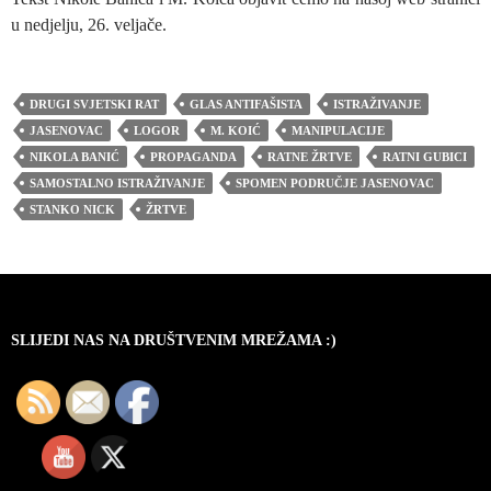
u nedjelju, 26. veljače.
DRUGI SVJETSKI RAT
GLAS ANTIFAŠISTA
ISTRAŽIVANJE
JASENOVAC
LOGOR
M. KOIĆ
MANIPULACIJE
NIKOLA BANIĆ
PROPAGANDA
RATNE ŽRTVE
RATNI GUBICI
SAMOSTALNO ISTRAŽIVANJE
SPOMEN PODRUČJE JASENOVAC
STANKO NICK
ŽRTVE
SLIJEDI NAS NA DRUŠTVENIM MREŽAMA :)