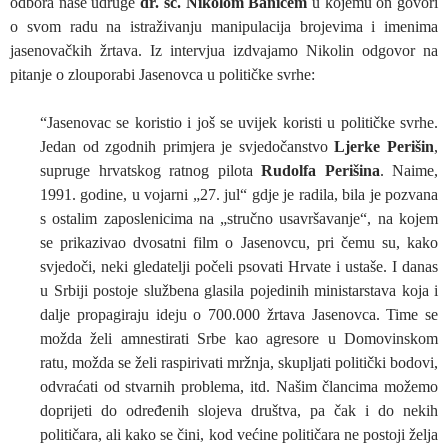
odbora naše udruge
dr. sc. Nikolom Banićem
u kojemu on govori
o svom radu na istraživanju manipulacija brojevima i imenima
jasenovačkih žrtava. Iz intervjua izdvajamo Nikolin odgovor na
pitanje o zlouporabi Jasenovca u političke svrhe:
“Jasenovac se koristio i još se uvijek koristi u političke svrhe.
Jedan od zgodnih primjera je svjedočanstvo
Ljerke Perišin
,
supruge hrvatskog ratnog pilota
Rudolfa Perišina
. Naime,
1991. godine, u vojarni „27. jul“ gdje je radila, bila je pozvana
s ostalim zaposlenicima na „stručno usavršavanje“, na kojem
se prikazivao dvosatni film o Jasenovcu, pri čemu su, kako
svjedoči, neki gledatelji počeli psovati Hrvate i ustaše. I danas
u Srbiji postoje službena glasila pojedinih ministarstava koja i
dalje propagiraju ideju o 700.000 žrtava Jasenovca. Time se
možda želi amnestirati Srbe kao agresore u Domovinskom
ratu, možda se želi raspirivati mržnja, skupljati politički bodovi,
odvraćati od stvarnih problema, itd. Našim člancima možemo
doprijeti do određenih slojeva društva, pa čak i do nekih
političara, ali kako se čini, kod većine političara ne postoji želja