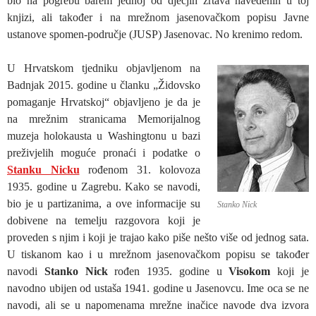
bio na pogrebu barem jednoj od dječjih žrtava navedenih u toj
knjizi, ali također i na mrežnom jasenovačkom popisu Javne
ustanove spomen-područje (JUSP) Jasenovac. No krenimo redom.
U Hrvatskom tjedniku objavljenom na
Badnjak 2015. godine u članku „Židovsko
pomaganje Hrvatskoj“ objavljeno je da je
na mrežnim stranicama Memorijalnog
muzeja holokausta u Washingtonu u bazi
preživjelih moguće pronaći i podatke o
Stanku Nicku
rođenom 31. kolovoza
1935. godine u Zagrebu. Kako se navodi,
bio je u partizanima, a ove informacije su
Stanko Nick
dobivene na temelju razgovora koji je
proveden s njim i koji je trajao kako piše nešto više od jednog sata.
U tiskanom kao i u mrežnom jasenovačkom popisu se također
navodi
Stanko Nick
rođen 1935. godine u
Visokom
koji je
navodno ubijen od ustaša 1941. godine u Jasenovcu. Ime oca se ne
navodi, ali se u napomenama mrežne inačice navode dva izvora