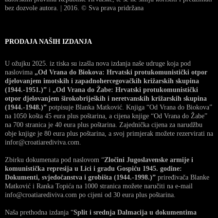
bez dozvole autora. | 2016. © Sva prava pridržana
PRODAJA NAŠIH IZDANJA
U ožujku 2025. iz tiska su izašla nova izdanja naše udruge koja pod
naslovima
„Od Vrana do Biokova: Hrvatski protukomunistički otpor
djelovanjem imotskih i zapadnohercegovačkih križarskih skupina
(1944.-1951.)”
i
„Od Vrana do Žabe: Hrvatski protukomunistički
otpor djelovanjem širokobrijeških i neretvanskih križarskih skupina
(1944.-1948.)”
potpisuje Blanka Matković. Knjiga “Od Vrana do Biokova”
na 1050 košta 45 eura plus poštarina, a cijena knjige “Od Vrana do Žabe”
na 700 stranica je 40 eura plus poštarina. Zajednička cijena za narudžbu
obje knjige je 80 eura plus poštarina, a svoj primjerak možete rezervirati na
infor@croatiarediviva.com.
Zbirku dokumenata pod naslovom “
Zločini Jugoslavenske armije i
komunistička represija u Lici i gradu Gospiću 1945. godine:
Dokumenti, svjedočanstva i grobišta (1944.-1998.)”
priređivača Blanke
Matković i Ranka Topića na 1000 stranica možete naručiti na e-mail
info@croatiarediviva.com po cijeni od 30 eura plus poštarina.
Naša prethodna izdanja “
Split i srednja Dalmacija u dokumentima