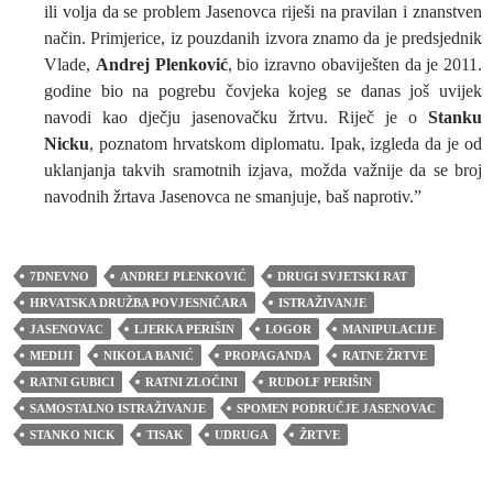
ili volja da se problem Jasenovca riješi na pravilan i znanstven
način. Primjerice, iz pouzdanih izvora znamo da je predsjednik
Vlade,
Andrej Plenković
, bio izravno obaviješten da je 2011.
godine bio na pogrebu čovjeka kojeg se danas još uvijek
navodi kao dječju jasenovačku žrtvu. Riječ je o
Stanku
Nicku
, poznatom hrvatskom diplomatu. Ipak, izgleda da je od
uklanjanja takvih sramotnih izjava, možda važnije da se broj
navodnih žrtava Jasenovca ne smanjuje, baš naprotiv.”
7DNEVNO
ANDREJ PLENKOVIĆ
DRUGI SVJETSKI RAT
HRVATSKA DRUŽBA POVJESNIČARA
ISTRAŽIVANJE
JASENOVAC
LJERKA PERIŠIN
LOGOR
MANIPULACIJE
MEDIJI
NIKOLA BANIĆ
PROPAGANDA
RATNE ŽRTVE
RATNI GUBICI
RATNI ZLOČINI
RUDOLF PERIŠIN
SAMOSTALNO ISTRAŽIVANJE
SPOMEN PODRUČJE JASENOVAC
STANKO NICK
TISAK
UDRUGA
ŽRTVE