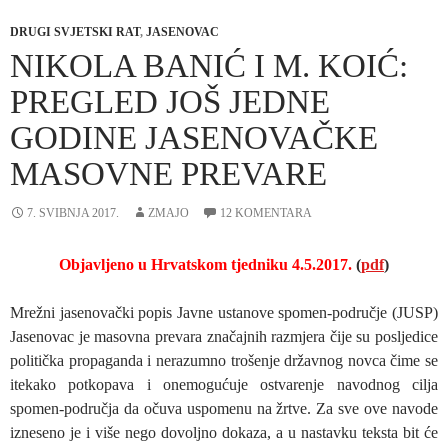
DRUGI SVJETSKI RAT
,
JASENOVAC
NIKOLA BANIĆ I M. KOIĆ:
PREGLED JOŠ JEDNE
GODINE JASENOVAČKE
MASOVNE PREVARE
7. SVIBNJA 2017.
ZMAJO
12 KOMENTARA
Objavljeno u Hrvatskom tjedniku 4.5.2017.
(
pdf
)
Mrežni jasenovački popis Javne ustanove spomen-područje (JUSP)
Jasenovac je masovna prevara značajnih razmjera čije su posljedice
politička propaganda i nerazumno trošenje državnog novca čime se
itekako potkopava i onemogućuje ostvarenje navodnog cilja
spomen-područja da očuva uspomenu na žrtve. Za sve ove navode
izneseno je i više nego dovoljno dokaza, a u nastavku teksta bit će