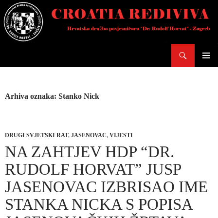
Skoči
do
sadržaja
Pretraži
PRIMAR
IZBORN
Arhiva oznaka: Stanko Nick
DRUGI SVJETSKI RAT
,
JASENOVAC
,
VIJESTI
NA ZAHTJEV HDP “DR.
RUDOLF HORVAT” JUSP
JASENOVAC IZBRISAO IME
STANKA NICKA S POPISA