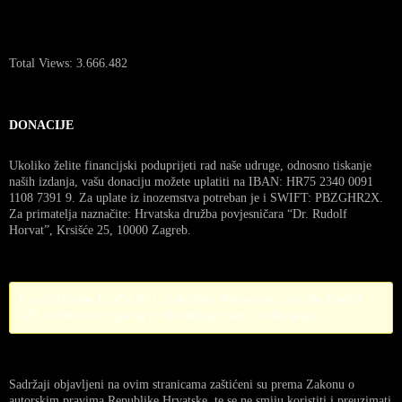
Total Views:
3.666.482
DONACIJE
Ukoliko želite financijski poduprijeti rad naše udruge, odnosno tiskanje
naših izdanja, vašu donaciju možete uplatiti na IBAN: HR75 2340 0091
1108 7391 9. Za uplate iz inozemstva potreban je i SWIFT: PBZGHR2X.
Za primatelja naznačite: Hrvatska družba povjesničara “Dr. Rudolf
Horvat”, Krsišće 25, 10000 Zagreb.
Error! Missing PayPal API credentials. Please configure the PayPal
API credentials by going to the settings menu of this plugin.
Sadržaji objavljeni na ovim stranicama zaštićeni su prema Zakonu o
autorskim pravima Republike Hrvatske, te se ne smiju koristiti i preuzimati