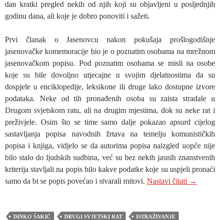
dan kratki pregled nekih od njih koji su objavljeni u posljednjih
godinu dana, ali koje je dobro ponoviti i sažeti.
Prvi članak o Jasenovcu nakon pokušaja prošlogodišnje
jasenovačke komemoracije bio je o poznatim osobama na mrežnom
jasenovačkom popisu. Pod poznatim osobama se misli na osobe
koje su bile dovoljno utjecajne u svojim djelatnostima da su
dospjele u enciklopedije, leksikone ili druge lako dostupne izvore
podataka. Neke od tih pronađenih osoba su zaista stradale u
Drugom svjetskom ratu, ali na drugim mjestima, dok su neke rat i
preživjele. Osim što se time samo dalje pokazao apsurd cijelog
sastavljanja popisa navodnih žrtava na temelju komunističkih
popisa i knjiga, vidjelo se da autorima popisa naizgled uopće nije
bilo stalo do ljudskih sudbina, već su bez nekih jasnih znanstvenih
kriterija stavljali na popis bilo kakve podatke koje su uspjeli pronaći
NIKOLA B
samo da bi se popis povećao i stvarali mitovi.
Nastavi čitati
→
DINKO ŠAKIĆ
DRUGI SVJETSKI RAT
ISTRAŽIVANJE