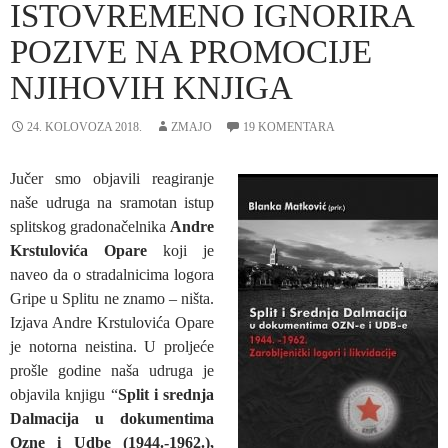
ISTOVREMENO IGNORIRA
POZIVE NA PROMOCIJE
NJIHOVIH KNJIGA
24. KOLOVOZA 2018.
ZMAJO
19 KOMENTARA
Jučer smo objavili reagiranje
naše udruga na sramotan istup
splitskog gradonačelnika
Andre
Krstulovića Opare
koji je
naveo da o stradalnicima logora
Gripe u Splitu ne znamo – ništa.
Izjava Andre Krstulovića Opare
je notorna neistina. U proljeće
prošle godine naša udruga je
objavila knjigu “
Split i srednja
Dalmacija u dokumentima
Ozne i Udbe (1944.-1962.),