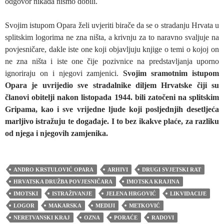
odgovor nikada nismo dobili.
Svojim istupom Opara želi uvjeriti birače da se o stradanju Hrvata u
splitskim logorima ne zna ništa, a krivnju za to naravno svaljuje na
povjesničare, dakle iste one koji objavljuju knjige o temi o kojoj on
ne zna ništa i iste one čije pozivnice na predstavljanja uporno
ignoriraju on i njegovi zamjenici.
Svojim sramotnim istupom
Opara je uvrijedio sve stradalnike diljem Hrvatske čiji su
članovi obitelji nakon listopada 1944. bili zatočeni na splitskim
Gripama, kao i sve vrijedne ljude koji posljednjih desetljeća
marljivo istražuju te događaje. I to bez ikakve plaće, za razliku
od njega i njegovih zamjenika.
ANDRO KRSTULOVIĆ OPARA
ARHIVI
DRUGI SVJETSKI RAT
HRVATSKA DRUŽBA POVJESNIČARA
IMOTSKA KRAJINA
IMOTSKI
ISTRAŽIVANJE
JELENA HRGOVIĆ
LIKVIDACIJE
LOGOR
MAKARSKA
MEDIJI
METKOVIĆ
NERETVANSKI KRAJ
OZNA
PORAĆE
RADOVI