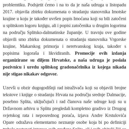
problemtiku. Podsjetit ćemo i na to da je naša udruga u listopadu
2017. objavila zbirku dokumenata o stradanju stanovnika Imotske
krajine u koju je također uvršen popis Imoćana koji su bili zatočeni
u splitskom logoru knjigu, ali i popisi zatočenika u drugim logorima
na području Splitsko-dalmatinske županije. U travnju ove godine
objavili smo zbirku dokumenata o stradanju stanovnika Vrgorske
krajine, Makarskog primorja i neretvanskog kraja, također s
popisima logoraša i likvidiranih.
Promocije ovih izdanja
organizirane su diljem Hrvatske, a naša udruga je poslala
pozivnicu i uredu splitskog gradonačelnika iz kojega nikada
nije stigao nikakav odgovor.
Uzevši u obzir dugogodišnji rad istraživača koji su objavili brojne
tekstove i knjige o stradanju Hrvata na području srednje Dalmacije,
posebno Splita, uključujući i rad članova naše udruge koji su u
Državnom arhivu u Splitu pregledali kompletno gradivo iz Drugog
svjetskog rata i neposrednog poraća, izjava Andre Krstulovića
Opare odražava elementarno neznanje osobe koja bi po definiciji