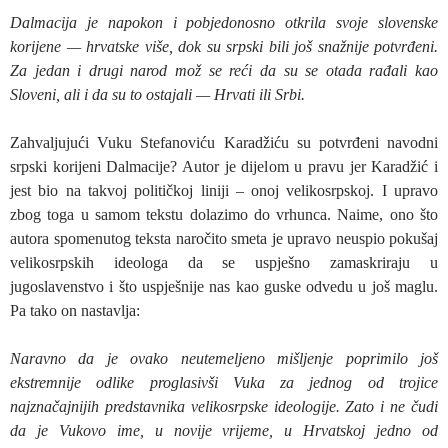
Dalmacija je napokon i pobjedonosno otkrila svoje slovenske
korijene — hrvatske više, dok su srpski bili još snažnije potvrđeni.
Za jedan i drugi narod mož se reći da su se otada rađali kao
Sloveni, ali i da su to ostajali — Hrvati ili Srbi.
Zahvaljujući Vuku Stefanoviću Karadžiću su potvrđeni navodni
srpski korijeni Dalmacije? Autor je dijelom u pravu jer Karadžić i
jest bio na takvoj političkoj liniji – onoj velikosrpskoj. I upravo
zbog toga u samom tekstu dolazimo do vrhunca. Naime, ono što
autora spomenutog teksta naročito smeta je upravo neuspio pokušaj
velikosrpskih ideologa da se uspješno zamaskriraju u
jugoslavenstvo i što uspješnije nas kao guske odvedu u još maglu.
Pa tako on nastavlja:
Naravno da je ovako neutemeljeno mišljenje poprimilo još
ekstremnije odlike proglasivši Vuka za jednog od trojice
najznačajnijih predstavnika velikosrpske ideologije. Zato i ne čudi
da je Vukovo ime, u novije vrijeme, u Hrvatskoj jedno od