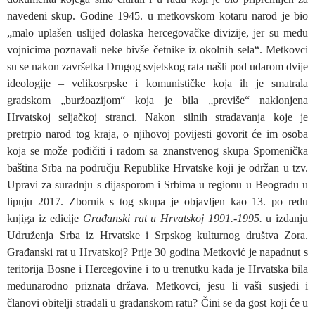
navedeni skup. Godine 1945. u metkovskom kotaru narod je bio
„malo uplašen uslijed dolaska hercegovačke divizije, jer su među
vojnicima poznavali neke bivše četnike iz okolnih sela“. Metkovci
su se nakon završetka Drugog svjetskog rata našli pod udarom dvije
ideologije – velikosrpske i komunističke koja ih je smatrala
gradskom „buržoazijom“ koja je bila „previše“ naklonjena
Hrvatskoj seljačkoj stranci. Nakon silnih stradavanja koje je
pretrpio narod tog kraja, o njihovoj povijesti govorit će im osoba
koja se može podičiti i radom sa znanstvenog skupa Spomenička
baština Srba na području Republike Hrvatske koji je održan u tzv.
Upravi za suradnju s dijasporom i Srbima u regionu u Beogradu u
lipnju 2017. Zbornik s tog skupa je objavljen kao 13. po redu
knjiga iz edicije
Građanski rat u Hrvatskoj 1991.-1995.
u izdanju
Udruženja Srba iz Hrvatske i Srpskog kulturnog društva Zora.
Građanski rat u Hrvatskoj? Prije 30 godina Metković je napadnut s
teritorija Bosne i Hercegovine i to u trenutku kada je Hrvatska bila
međunarodno priznata država. Metkovci, jesu li vaši susjedi i
članovi obitelji stradali u građanskom ratu? Čini se da gost koji će u