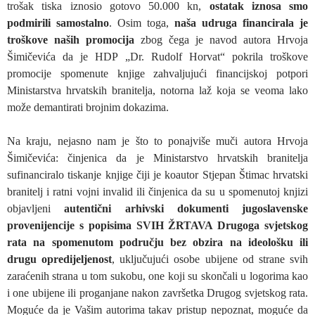
trošak tiska iznosio gotovo 50.000 kn,
ostatak iznosa smo
podmirili samostalno
. Osim toga,
naša udruga financirala je
troškove naših promocija
zbog čega je navod autora Hrvoja
Šimičevića da je HDP „Dr. Rudolf Horvat“ pokrila troškove
promocije spomenute knjige zahvaljujući financijskoj potpori
Ministarstva hrvatskih branitelja, notorna laž koja se veoma lako
može demantirati brojnim dokazima.
Na kraju, nejasno nam je što to ponajviše muči autora Hrvoja
Šimičevića: činjenica da je Ministarstvo hrvatskih branitelja
sufinanciralo tiskanje knjige čiji je koautor Stjepan Štimac hrvatski
branitelj i ratni vojni invalid ili činjenica da su u spomenutoj knjizi
objavljeni
autentični arhivski dokumenti jugoslavenske
provenijencije s popisima SVIH ŽRTAVA Drugoga svjetskog
rata na spomenutom području bez obzira na ideološku ili
drugu opredijeljenost
, uključujući osobe ubijene od strane svih
zaraćenih strana u tom sukobu, one koji su skončali u logorima kao
i one ubijene ili proganjane nakon završetka Drugog svjetskog rata.
Moguće da je Vašim autorima takav pristup nepoznat, moguće da