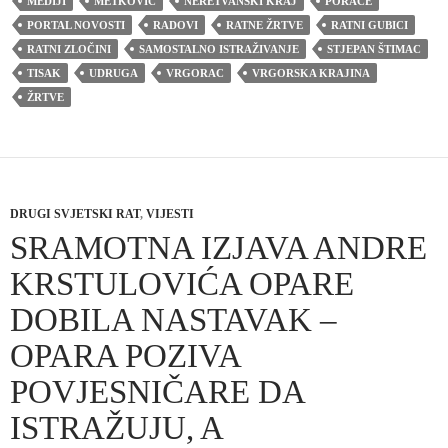
MEDIJI
METKOVIĆ
NERETVANSKI KRAJ
PORAĆE
PORTAL NOVOSTI
RADOVI
RATNE ŽRTVE
RATNI GUBICI
RATNI ZLOČINI
SAMOSTALNO ISTRAŽIVANJE
STJEPAN ŠTIMAC
TISAK
UDRUGA
VRGORAC
VRGORSKA KRAJINA
ŽRTVE
DRUGI SVJETSKI RAT
,
VIJESTI
SRAMOTNA IZJAVA ANDRE
KRSTULOVIĆA OPARE
DOBILA NASTAVAK –
OPARA POZIVA
POVJESNIČARE DA
ISTRAŽUJU, A