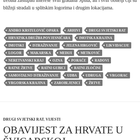
trebala zastupati interese svih građana Splita, ali i svih obitelji čiji su
bližnji stradali u splitskim logorima i drugim lokacijama.
ANDRO KRSTULOVIĆ OPARA
ARHIVI
DRUGI SVJETSKI RAT
HRVATSKA DRUŽBA POVJESNIČARA
IMOTSKA KRAJINA
IMOTSKI
ISTRAŽIVANJE
JELENA HRGOVIĆ
LIKVIDACIJE
LOGOR
MAKARSKA
MEDIJI
METKOVIĆ
NERETVANSKI KRAJ
OZNA
PORAĆE
RADOVI
RATNE ŽRTVE
RATNI GUBICI
RATNI ZLOČINI
SAMOSTALNO ISTRAŽIVANJE
UDBA
UDRUGA
VRGORAC
VRGORSKA KRAJINA
ZAROBLJENICI
ŽRTVE
DRUGI SVJETSKI RAT
,
VIJESTI
OBAVIJEST ZA HRVATE U