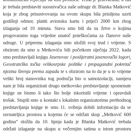
je trebala predstaviti suosnivačica naše udruge dr. Blanka Matković
koja je zbog prisustvovanja na ovom skupu bila prisiljena uzeti
godišnji odmor, platiti avionsku kartu i prijeći 2000 km zbog
izlaganja od 10 minuta. Stava smo bili da su žrtve o kojima
progovaramo toga vrijedne unatoč poteškoćama za članove naše
udruge. U pripremu izlaganja smo uložili svoj trud i vrijeme. S
obzirom da smo u Metkoviću bili početkom siječnja 2022. kada
smo predstavljali knjigu
Jasenovac i poslijeratni jasenovački logori,
Geostrateška točka velikosrpske politike i propagandni pokretač
njezina širenja prema zapadu
te s obzirom na to da je u to vrijeme
veliki broj stanovnika tog područja bio u samoizolaciji, namjera
nam je bila organizirati drugo metkovsko predstavljanje spomenute
knjige ne bismo li tako što bolje iskoristili vrijeme i opravdali
trošak. Stupili smo u kontakt s lokalnim organizatorima prethodnog
predstavljanja knjige te smo 11. svibnja dobili informaciju da se
ravnateljica prostora u kojemu će se održati skup „Metković 600
godina“ složila da 10. lipnja kada je Blanka Matković trebala
održati izlaganje na skupu u večernjim satima u istom prostoru