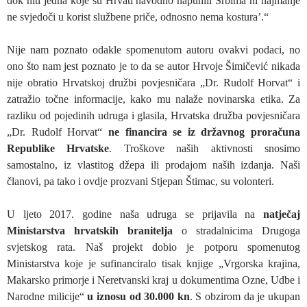
dok niti jedna koje su Hrvati navodno napunili Srbima ni najmanje
ne svjedoči u korist službene priče, odnosno nema kostura’.“
Nije nam poznato odakle spomenutom autoru ovakvi podaci, no
ono što nam jest poznato je to da se autor Hrvoje Šimičević nikada
nije obratio Hrvatskoj družbi povjesničara „Dr. Rudolf Horvat“ i
zatražio točne informacije, kako mu nalaže novinarska etika. Za
razliku od pojedinih udruga i glasila, Hrvatska družba povjesničara
„Dr. Rudolf Horvat“
ne financira se iz državnog proračuna
Republike Hrvatske
. Troškove naših aktivnosti snosimo
samostalno, iz vlastitog džepa ili prodajom naših izdanja. Naši
članovi, pa tako i ovdje prozvani Stjepan Štimac, su volonteri.
U ljeto 2017. godine naša udruga se prijavila na
natječaj
Ministarstva hrvatskih branitelja
o stradalnicima Drugoga
svjetskog rata. Naš projekt dobio je potporu spomenutog
Ministarstva koje je sufinanciralo tisak knjige „Vrgorska krajina,
Makarsko primorje i Neretvanski kraj u dokumentima Ozne, Udbe i
Narodne milicije“
u iznosu od 30.000 kn
. S obzirom da je ukupan