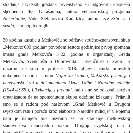
stradanja hrvatskih građana prvenstveno su odgovorni ideološki
sljedbenici Ilije Garašanina, autora velikosrpskog programa
Načertanije
, Vuka Stefanovića Karadžića, autora teze
Srbi svi i
svuda
, te mnogih drugih.
30 godina kasnije u Metkoviću se održava stručno-znanstveni skup
„Metković 600 godina“ povodom šestote godišnjice prvog spomena
imena grada Metkovića 1422. godine u organizaciji Grada
Metkovića, Sveučilišta u Dubrovniku i Sveučilišta u Zadru. S
obzirom da smo u proljeće 2018. objavili zbirki arhivskih
dokumenata pod naslovom
Vrgorska krajina, Makarsko primorje i
neretvanski kraj u dokumentima Ozne, Udbe i Narodne milicije
(1944.-1965.), Likvidacije i progoni
, rado smo se odazvali pozivu
organizatora da na spomenutom skupu održimo izlaganje. Prijavili
smo se s radom pod naslovom „Grad Metković u Drugom
svjetskom ratu i poraću kroz elaborate Narodne milicije“ u kojemu
nam je namjera bila osvrnuti se na stradanje metkovskog
stanovništva neposredno nakon Drugog svjetskog rata i
komunističku represiju na tom prostoru. Tema je prihvaćana, a rad