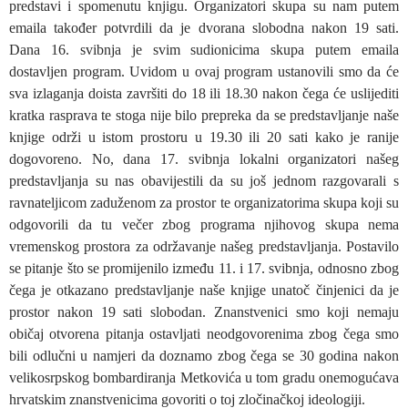
predstavi i spomenutu knjigu. Organizatori skupa su nam putem
emaila također potvrdili da je dvorana slobodna nakon 19 sati.
Dana 16. svibnja je svim sudionicima skupa putem emaila
dostavljen program. Uvidom u ovaj program ustanovili smo da će
sva izlaganja doista završiti do 18 ili 18.30 nakon čega će uslijediti
kratka rasprava te stoga nije bilo prepreka da se predstavljanje naše
knjige održi u istom prostoru u 19.30 ili 20 sati kako je ranije
dogovoreno. No, dana 17. svibnja lokalni organizatori našeg
predstavljanja su nas obavijestili da su još jednom razgovarali s
ravnateljicom zaduženom za prostor te organizatorima skupa koji su
odgovorili da tu večer zbog programa njihovog skupa nema
vremenskog prostora za održavanje našeg predstavljanja. Postavilo
se pitanje što se promijenilo između 11. i 17. svibnja, odnosno zbog
čega je otkazano predstavljanje naše knjige unatoč činjenici da je
prostor nakon 19 sati slobodan. Znanstvenici smo koji nemaju
običaj otvorena pitanja ostavljati neodgovorenima zbog čega smo
bili odlučni u namjeri da doznamo zbog čega se 30 godina nakon
velikosrpskog bombardiranja Metkovića u tom gradu onemogućava
hrvatskim znanstvenicima govoriti o toj zločinačkoj ideologiji.