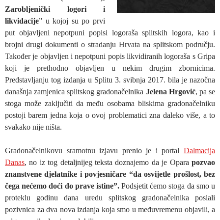
Zarobljenički logori i
likvidacije
” u kojoj su po prvi
put objavljeni nepotpuni popisi logoraša splitskih logora, kao i
brojni drugi dokumenti o stradanju Hrvata na splitskom području.
Također je objavljen i nepotpuni popis likvidiranih logoraša s Gripa
koji je prethodno objavljen u nekim drugim zbornicima.
Predstavljanju tog izdanja u Splitu 3. svibnja 2017. bila je nazočna
današnja zamjenica splitskog gradonačelnika
Jelena Hrgović
, pa se
stoga može zaključiti da među osobama bliskima gradonačelniku
postoji barem jedna koja o ovoj problematici zna daleko više, a to
svakako nije ništa.
Gradonačelnikovu sramotnu izjavu prenio je i portal
Dalmacija
Danas
, no iz tog detaljnijeg teksta doznajemo da je Opara
pozvao
znanstvene djelatnike i povjesničare “da osvijetle prošlost, bez
čega nećemo doći do prave istine”.
Podsjetit ćemo stoga da smo u
proteklu godinu dana uredu splitskog gradonačelnika poslali
pozivnica za dva nova izdanja koja smo u međuvremenu objavili, a