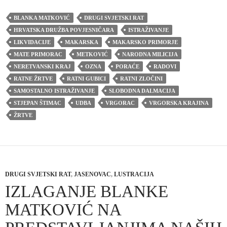
BLANKA MATKOVIĆ
DRUGI SVJETSKI RAT
HRVATSKA DRUŽBA POVJESNIČARA
ISTRAŽIVANJE
LIKVIDACIJE
MAKARSKA
MAKARSKO PRIMORJE
MATE PRIMORAC
METKOVIĆ
NARODNA MILICIJA
NERETVANSKI KRAJ
OZNA
PORAĆE
RADOVI
RATNE ŽRTVE
RATNI GUBICI
RATNI ZLOČINI
SAMOSTALNO ISTRAŽIVANJE
SLOBODNA DALMACIJA
STJEPAN ŠTIMAC
UDBA
VRGORAC
VRGORSKA KRAJINA
ŽRTVE
DRUGI SVJETSKI RAT
,
JASENOVAC
,
LUSTRACIJA
IZLAGANJE BLANKE
MATKOVIĆ NA