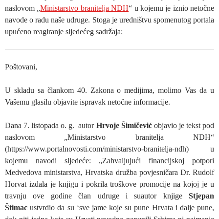
naslovom „
Ministarstvo branitelja NDH
“ u kojemu je iznio netočne
navode o radu naše udruge. Stoga je uredništvu spomenutog portala
upućeno reagiranje sljedećeg sadržaja:
Poštovani,
U skladu sa člankom 40. Zakona o medijima, molimo Vas da u
Vašemu glasilu objavite ispravak netočne informacije.
Dana 7. listopada o. g. autor
Hrvoje Šimičević
objavio je tekst pod
naslovom „Ministarstvo branitelja NDH“
(https://www.portalnovosti.com/ministarstvo-branitelja-ndh) u
kojemu navodi sljedeće: „Zahvaljujući financijskoj potpori
Medvedova ministarstva, Hrvatska družba povjesničara Dr. Rudolf
Horvat izdala je knjigu i pokrila troškove promocije na kojoj je u
travnju ove godine član udruge i suautor knjige
Stjepan
Štimac
ustvrdio da su ‘sve jame koje su pune Hrvata i dalje pune,