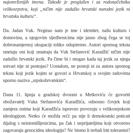
najomrženijih imena. Takođe je proglašen i za rodonačelnika
velikosrpstva, koji „ničim nije zadužio hrvatski narodni jezik ni
hrvatsku kulturu“.
Da. Jadan Vuk. Negirao nam je ime i identitet, našu kulturu i
domovinu, a njegovim sljedbenicima nije jasno zbog čega se toj
dobronamjernoj okupaciji toliko odupiremo. Autori spornog teksta
smetaju oni koji smatraju da Vuk Stefanović Karadžić ničim nije
zadužio hrvatski jezik. Pa čime bi i mogao kada taj jezik za njega
ustvari nije ni postojao? Uostalom, ne postoji ni za autora spornog
teksta koji jezik kojim se govori u Hrvatskoj u svojim radovima
uporno naziva „srpskohrvatskim“.
Dana 11. lipnja u gradskoj dvorani u Metkoviću će govoriti
obožavatelj Vuka Stefanovića Karadžića, odnosno čovjek koji
zamjera onima koji Karadžića ispravno povezuju s velikosrpskom
ideologijom. Netko će možda reći: pa nije li demokratski poticati
dijalog s neistomišljenicima, pa čak i neprijateljima koji otvoreno
zagovaraju genocidnu ideologiju? Ne bismo li trebali biti tolerantni?