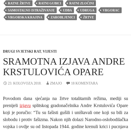
RATNE ŽRTVE
RATNI GUBICI
RATNI ZLOČINI
SAMOSTALNO ISTRAŽIVANJE
UDBA
UDRUGA
VRGORAC
VRGORSKA KRAJINA
ZAROBLJENICI
ŽRTVE
DRUGI SVJETSKI RAT
,
VIJESTI
SRAMOTNA IZJAVA ANDRE
KRSTULOVIĆA OPARE
23. KOLOVOZA 2018.
ZMAJO
18 KOMENTARA
Povodom dana sjećanja na žrtve totalitarnih režima, mediji su
prenijeli
izjavu
splitskog gradonačelnika Andre Krstulovića Opare
koji je poručio: “Tu su fašisti gušili i uništavali one koji su bili za
slobodu i protiv fašizma. Nakon njih dolazi Narodno-oslobodilačka
vojska i ovdje su od listopada 1944. godine krenuli krici i pucnjava