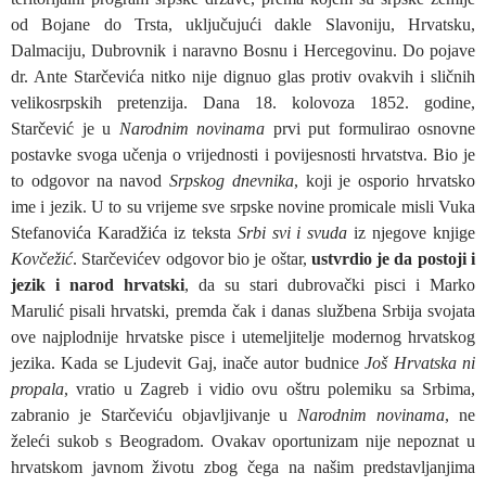
od Bojane do Trsta, uključujući dakle Slavoniju, Hrvatsku,
Dalmaciju, Dubrovnik i naravno Bosnu i Hercegovinu. Do pojave
dr. Ante Starčevića nitko nije dignuo glas protiv ovakvih i sličnih
velikosrpskih pretenzija. Dana 18. kolovoza 1852. godine,
Starčević je u
Narodnim novinama
prvi put formulirao osnovne
postavke svoga učenja o vrijednosti i povijesnosti hrvatstva. Bio je
to odgovor na navod
Srpskog dnevnika
, koji je osporio hrvatsko
ime i jezik. U to su vrijeme sve srpske novine promicale misli Vuka
Stefanovića Karadžića iz teksta
Srbi svi i svuda
iz njegove knjige
Kovčežić
. Starčevićev odgovor bio je oštar,
ustvrdio je da postoji i
jezik i narod hrvatski
, da su stari dubrovački pisci i Marko
Marulić pisali hrvatski, premda čak i danas službena Srbija svojata
ove najplodnije hrvatske pisce i utemeljitelje modernog hrvatskog
jezika. Kada se Ljudevit Gaj, inače autor budnice
Još Hrvatska ni
propala
, vratio u Zagreb i vidio ovu oštru polemiku sa Srbima,
zabranio je Starčeviću objavljivanje u
Narodnim novinama
, ne
želeći sukob s Beogradom. Ovakav oportunizam nije nepoznat u
hrvatskom javnom životu zbog čega na našim predstavljanjima