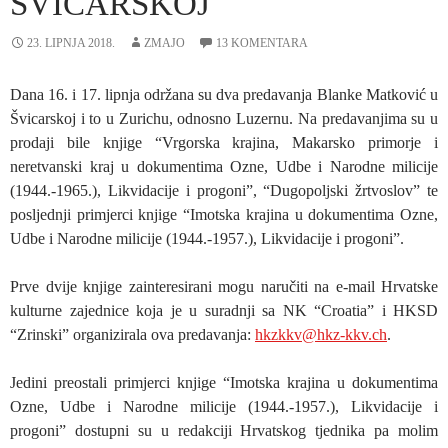
ŠVICARSKOJ
23. LIPNJA 2018.
ZMAJO
13 KOMENTARA
Dana 16. i 17. lipnja održana su dva predavanja Blanke Matković u
Švicarskoj i to u Zurichu, odnosno Luzernu. Na predavanjima su u
prodaji bile knjige “Vrgorska krajina, Makarsko primorje i
neretvanski kraj u dokumentima Ozne, Udbe i Narodne milicije
(1944.-1965.), Likvidacije i progoni”, “Dugopoljski žrtvoslov” te
posljednji primjerci knjige “Imotska krajina u dokumentima Ozne,
Udbe i Narodne milicije (1944.-1957.), Likvidacije i progoni”.
Prve dvije knjige zainteresirani mogu naručiti na e-mail Hrvatske
kulturne zajednice koja je u suradnji sa NK “Croatia” i HKSD
“Zrinski” organizirala ova predavanja:
hkzkkv@hkz-kkv.ch
.
Jedini preostali primjerci knjige “Imotska krajina u dokumentima
Ozne, Udbe i Narodne milicije (1944.-1957.), Likvidacije i
progoni” dostupni su u redakciji Hrvatskog tjednika pa molim