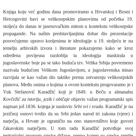
Knjiga koju već godinu dana promoviramo u Hrvatskoj i Bosni i
Hercegovini bavi se velikosrpskim planovima od početka 19.
stoljeća do danas te jasenovačkim mitom u kontekstu velikosrpske
propagande. Na našim predstavljanjima dobar dio prezentacije
posvećujemo upravo korijenima te ideologije u 19. stoljeću te na
temelju arhivskih izvora i literature pokazujemo kako se kroz
određena povijesna razdoblja ta ideologija maskirala u
jugoslavenske boje pa se tako buduća tzv. Velika Srbija povremeno
nazivala budućom Velikom Jugoslavijom, a jugoslavenska misao
razvijala se kao važan dio taktike prema ostvarenju velikosrpskih
planova. Među onima o kojima u ovom kontekstu progovaramo je i
Vuk Stefanović Karadžić koji je 1849. u Beču u almanahu
Kovčežić za istoriju, jezik i običaje
objavio važan programatski spis
napisan još 1836. kojega je naslovio
Srbi svi i svuda
. Karadžić je na
jezičnoj osnovi tvrdio da su Srbi jedan narod tri zakona (vjere) i
narječja, a Hrvate je ograničio na ono stanovništvo koje govori
čakavskim narječjem. U tom radu Karadžić potvrđuje svoj
teritorijalni program srpske države, prema kojem su srpske zemlje