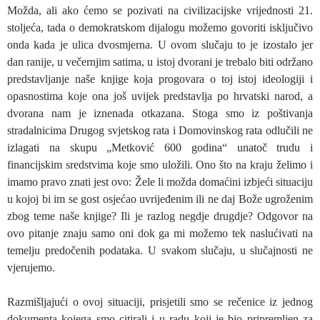
Možda, ali ako ćemo se pozivati na civilizacijske vrijednosti 21.
stoljeća, tada o demokratskom dijalogu možemo govoriti isključivo
onda kada je ulica dvosmjerna. U ovom slučaju to je izostalo jer
dan ranije, u večernjim satima, u istoj dvorani je trebalo biti održano
predstavljanje naše knjige koja progovara o toj istoj ideologiji i
opasnostima koje ona još uvijek predstavlja po hrvatski narod, a
dvorana nam je iznenada otkazana. Stoga smo iz poštivanja
stradalnicima Drugog svjetskog rata i Domovinskog rata odlučili ne
izlagati na skupu „Metković 600 godina“ unatoč trudu i
financijskim sredstvima koje smo uložili. Ono što na kraju želimo i
imamo pravo znati jest ovo: Žele li možda domaćini izbjeći situaciju
u kojoj bi im se gost osjećao uvrijeđenim ili ne daj Bože ugroženim
zbog teme naše knjige? Ili je razlog negdje drugdje? Odgovor na
ovo pitanje znaju samo oni dok ga mi možemo tek naslućivati na
temelju predočenih podataka. U svakom slučaju, u slučajnosti ne
vjerujemo.
Razmišljajući o ovoj situaciji, prisjetili smo se rečenice iz jednog
dokumenta kojega smo citirali i u radu koji je bio pripremljen za