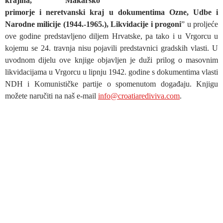
krajina, Makarsko
primorje i neretvanski kraj u dokumentima Ozne, Udbe i
Narodne milicije (1944.-1965.), Likvidacije i progoni
” u proljeće
ove godine predstavljeno diljem Hrvatske, pa tako i u Vrgorcu u
kojemu se 24. travnja nisu pojavili predstavnici gradskih vlasti. U
uvodnom dijelu ove knjige objavljen je duži prilog o masovnim
likvidacijama u Vrgorcu u lipnju 1942. godine s dokumentima vlasti
NDH i Komunističke partije o spomenutom događaju. Knjigu
možete naručiti na naš e-mail
info@croatiarediviva.com
.