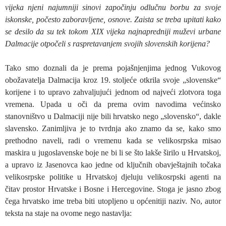
vijeka njeni najumniji sinovi započinju odlučnu borbu za svoje
iskonske, počesto zaboravljene, osnove. Zaista se treba upitati kako
se desilo da su tek tokom XIX vijeka najnapredniji muževi urbane
Dalmacije otpočeli s raspretavanjem svojih slovenskih korijena?
Tako smo doznali da je prema pojašnjenjima jednog Vukovog
obožavatelja Dalmacija kroz 19. stoljeće otkrila svoje „slovenske“
korijene i to upravo zahvaljujući jednom od najveći zlotvora toga
vremena. Upada u oči da prema ovim navodima većinsko
stanovništvo u Dalmaciji nije bili hrvatsko nego „slovensko“, dakle
slavensko. Zanimljiva je to tvrdnja ako znamo da se, kako smo
prethodno naveli, radi o vremenu kada se velikosrpska misao
maskira u jugoslavenske boje ne bi li se što lakše širilo u Hrvatskoj,
a upravo iz Jasenovca kao jedne od ključnih obavještajnih točaka
velikosrpske politike u Hrvatskoj djeluju velikosrpski agenti na
čitav prostor Hrvatske i Bosne i Hercegovine. Stoga je jasno zbog
čega hrvatsko ime treba biti utopljeno u općenitiji naziv. No, autor
teksta na staje na ovome nego nastavlja: