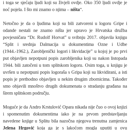
i toga se sjećaju ljudi koji su živjeli ovdje. Oko 350 ljudi ovdje je
noć pojela. I što mi znamo o njima –
ništa
“.
Netočno je da o ljudima koji su bili zatvoreni u logoru Gripe i
odande nestali ne znamo ništa jer upravo je Hrvatska družba
povjesničara “Dr. Rudolf Horvat” u svibnju 2017. objavila knjigu
“Split i srednja Dalmacija u dokumentima Ozne i Udbe
(1944.-1962.), Zarobljenički logori i likvidacije” u kojoj je po prvi
put objavljen nepotpuni popis zarobljenika koji su nakon listopada
1944. bili zatočeni u tom splitskom logoru. Osim toga, u knjigu je
uvršen u nepotpuni popis logoraša s Gripa koji su likvidirani, a isti
popis je prethodno objavljen u nekim drugim zbornicima. Također
smo objavili mnoštvo drugih dokumenata o stradanju građana na
širem splitskom području.
Moguće je da Andro Krstulović Opara nikada nije čuo o ovoj knjizi
i spomenutim dokumentima iako je na prvom predstavljanju
navedene knjige u Splitu bila nazočna njegova trenutna zamjenica
Jelena Hrgović
koja ga je s lakoćom mogla uputiti u ovu