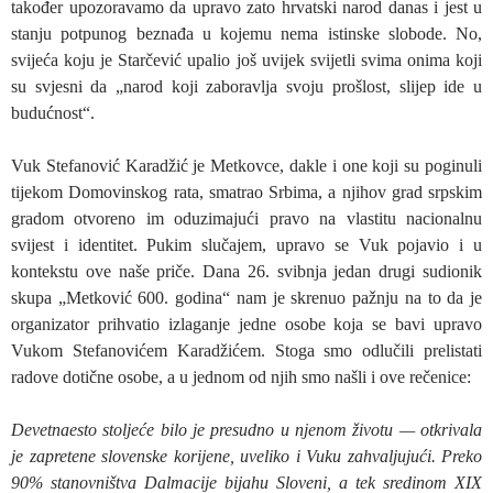
također upozoravamo da upravo zato hrvatski narod danas i jest u
stanju potpunog beznađa u kojemu nema istinske slobode. No,
svijeća koju je Starčević upalio još uvijek svijetli svima onima koji
su svjesni da „narod koji zaboravlja svoju prošlost, slijep ide u
budućnost“.
Vuk Stefanović Karadžić je Metkovce, dakle i one koji su poginuli
tijekom Domovinskog rata, smatrao Srbima, a njihov grad srpskim
gradom otvoreno im oduzimajući pravo na vlastitu nacionalnu
svijest i identitet. Pukim slučajem, upravo se Vuk pojavio i u
kontekstu ove naše priče. Dana 26. svibnja jedan drugi sudionik
skupa „Metković 600. godina“ nam je skrenuo pažnju na to da je
organizator prihvatio izlaganje jedne osobe koja se bavi upravo
Vukom Stefanovićem Karadžićem. Stoga smo odlučili prelistati
radove dotične osobe, a u jednom od njih smo našli i ove rečenice:
Devetnaesto stoljeće bilo je presudno u njenom životu — otkrivala
je zapretene slovenske korijene, uveliko i Vuku zahvaljujući. Preko
90% stanovništva Dalmacije bijahu Sloveni, a tek sredinom XIX