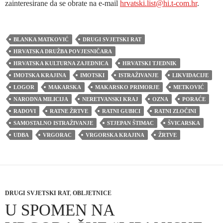
zainteresirane da se obrate na e-mail
hrvatski.list@hi.t-com.hr
.
BLANKA MATKOVIĆ
DRUGI SVJETSKI RAT
HRVATSKA DRUŽBA POVJESNIČARA
HRVATSKA KULTURNA ZAJEDNICA
HRVATSKI TJEDNIK
IMOTSKA KRAJINA
IMOTSKI
ISTRAŽIVANJE
LIKVIDACIJE
LOGOR
MAKARSKA
MAKARSKO PRIMORJE
METKOVIĆ
NARODNA MILICIJA
NERETVANSKI KRAJ
OZNA
PORAĆE
RADOVI
RATNE ŽRTVE
RATNI GUBICI
RATNI ZLOČINI
SAMOSTALNO ISTRAŽIVANJE
STJEPAN ŠTIMAC
ŠVICARSKA
UDBA
VRGORAC
VRGORSKA KRAJINA
ŽRTVE
DRUGI SVJETSKI RAT
,
OBLJETNICE
U SPOMEN NA