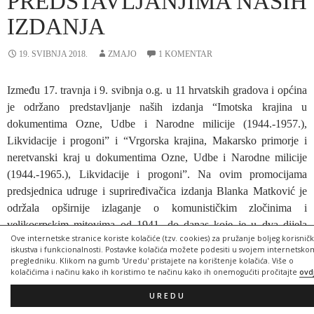
PREDSTAVLJANJIMA NAŠIH
IZDANJA
19. SVIBNJA 2018.
ZMAJO
1 KOMENTAR
Između 17. travnja i 9. svibnja o.g. u 11 hrvatskih gradova i općina
je održano predstavljanje naših izdanja “Imotska krajina u
dokumentima Ozne, Udbe i Narodne milicije (1944.-1957.),
Likvidacije i progoni” i “Vrgorska krajina, Makarsko primorje i
neretvanski kraj u dokumentima Ozne, Udbe i Narodne milicije
(1944.-1965.), Likvidacije i progoni”. Na ovim promocijama
predsjednica udruge i supriređivačica izdanja Blanka Matković je
održala opširnije izlaganje o komunističkim zločinima i
velikosrpskim mitovima od 1941. do danas koje je u dva dijela
Ove internetske stranice koriste kolačiće (tzv. cookies) za pružanje boljeg korisnič
objavljeno u Hrvatskom tjedniku. Prvi dio izlaganja možete
iskustva i funkcionalnosti. Postavke kolačića možete podesiti u svojem internetsko
pročitati na ovoj
poveznici
, a drugi dio
ovdje
. Treći dio izlaganja,
pregledniku. Klikom na gumb 'Uredu' pristajete na korištenje kolačića. Više o
kolačićima i načinu kako ih koristimo te načinu kako ih onemogućiti pročitajte
ovd
koji nije objavljen u Hrvatskom tjedniku, odnosio se na izdanja koja
su na ovim događajima predstavljena.
UREDU