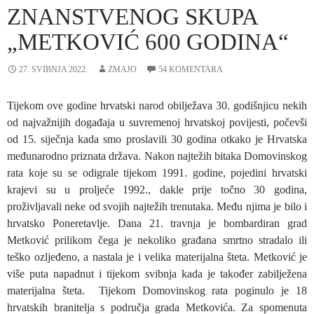
ZNANSTVENOG SKUPA
„METKOVIĆ 600 GODINA“
27. SVIBNJA 2022.
ZMAJO
54 KOMENTARA
Tijekom ove godine hrvatski narod obilježava 30. godišnjicu nekih
od najvažnijih događaja u suvremenoj hrvatskoj povijesti, počevši
od 15. siječnja kada smo proslavili 30 godina otkako je Hrvatska
međunarodno priznata država. Nakon najtežih bitaka Domovinskog
rata koje su se odigrale tijekom 1991. godine, pojedini hrvatski
krajevi su u proljeće 1992., dakle prije točno 30 godina,
proživljavali neke od svojih najtežih trenutaka. Među njima je bilo i
hrvatsko Poneretavlje. Dana 21. travnja je bombardiran grad
Metković prilikom čega je nekoliko građana smrtno stradalo ili
teško ozljeđeno, a nastala je i velika materijalna šteta. Metković je
više puta napadnut i tijekom svibnja kada je također zabilježena
materijalna šteta. Tijekom Domovinskog rata poginulo je 18
hrvatskih branitelja s područja grada Metkovića. Za spomenuta