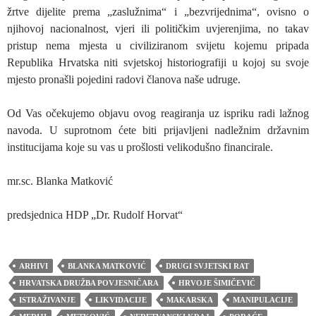
žrtve dijelite prema „zaslužnima“ i „bezvrijednima“, ovisno o
njihovoj nacionalnost, vjeri ili političkim uvjerenjima, no takav
pristup nema mjesta u civiliziranom svijetu kojemu pripada
Republika Hrvatska niti svjetskoj historiografiji u kojoj su svoje
mjesto pronašli pojedini radovi članova naše udruge.
Od Vas očekujemo objavu ovog reagiranja uz ispriku radi lažnog
navoda. U suprotnom ćete biti prijavljeni nadležnim državnim
institucijama koje su vas u prošlosti velikodušno financirale.
mr.sc. Blanka Matković
predsjednica HDP „Dr. Rudolf Horvat“
ARHIVI
BLANKA MATKOVIĆ
DRUGI SVJETSKI RAT
HRVATSKA DRUŽBA POVJESNIČARA
HRVOJE ŠIMIČEVIĆ
ISTRAŽIVANJE
LIKVIDACIJE
MAKARSKA
MANIPULACIJE