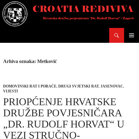
Skoči
do
sadržaja
Pretraži
PRIMAR
IZBORN
Arhiva oznaka: Metković
DOMOVINSKI RAT I PORAĆE
,
DRUGI SVJETSKI RAT
,
JASENOVAC
,
VIJESTI
PRIOPĆENJE HRVATSKE
DRUŽBE POVJESNIČARA
„DR. RUDOLF HORVAT“ U
VEZI STRUČNO-