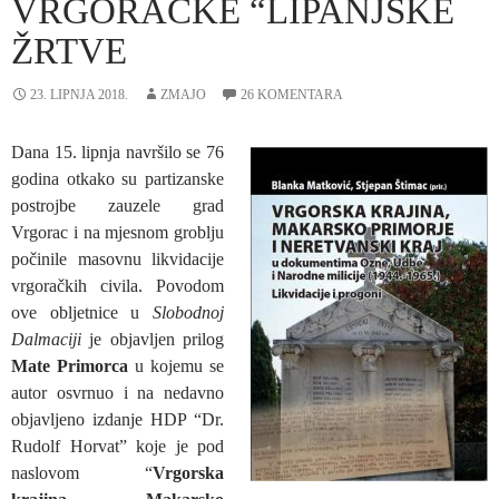
VRGORAČKE “LIPANJSKE
ŽRTVE
23. LIPNJA 2018.
ZMAJO
26 KOMENTARA
Dana 15. lipnja navršilo se 76
godina otkako su partizanske
postrojbe zauzele grad
Vrgorac i na mjesnom groblju
počinile masovnu likvidacije
vrgoračkih civila. Povodom
ove obljetnice u
Slobodnoj
Dalmaciji
je objavljen prilog
Mate Primorca
u kojemu se
autor osvrnuo i na nedavno
objavljeno izdanje HDP “Dr.
Rudolf Horvat” koje je pod
naslovom “
Vrgorska