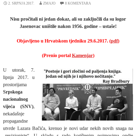
2. SRPNJA 2017.
ZMAJO
8 KOMENTARA
Nisu pročitali ni jedan dokaz, ali su zaključili da su logor
Jasenovac uništile nakon 1956. godine – ustaše!
Objavljeno u Hrvatskom tjedniku 29.6.2017.
(
pdf
)
(Prenio portal
Kamenjar
)
U utorak, 7.
lipnja 2017. u
prostorijama
Srpskoga
nacionalnog
vijeća (SNV)
,
nekadašnje
propagandne
utvrde Lazara Bačića, krenuo je novi udar nekih novih snaga na
„revizioniste“. U skladu s rado korištenim pojmovima ondje