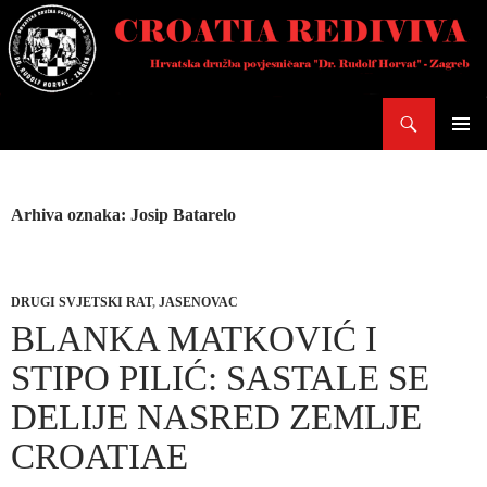
Skoči
do
sadržaja
Pretraži
PRIMAR
IZBORN
Arhiva oznaka: Josip Batarelo
DRUGI SVJETSKI RAT
,
JASENOVAC
BLANKA MATKOVIĆ I
STIPO PILIĆ: SASTALE SE
DELIJE NASRED ZEMLJE
CROATIAE