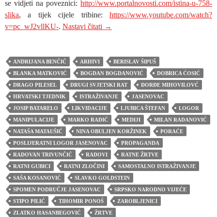
se vidjeti na poveznici:
http://www.portalnovosti.com/istina-u-758-
slika
, a tijek cijele tribine:
https://www.youtube.com/watch?
Blanka Matković i Stipo Pilić: Sastal
v=pc_wJ2vllKU-
.
Nastavi čitati
→
ANDRIJANA BENČIĆ
ARHIVI
BERISLAV ŠIPUŠ
BLANKA MATKOVIĆ
BOGDAN BOGDANOVIĆ
DOBRICA ĆOSIĆ
DRAGO PILESEL
DRUGI SVJETSKI RAT
ĐORĐE MIHOVILOVĆ
HRVATSKI TJEDNIK
ISTRAŽIVANJE
JASENOVAC
JOSIP BATARELO
LIKVIDACIJE
LJUBICA ŠTEFAN
LOGOR
MANIPULACIJE
MARKO RADIĆ
MEDIJI
MILAN RADANOVIĆ
NATAŠA MATAUŠIĆ
NINA OBULJEN KORŽINEK
PORAĆE
POSLIJERATNI LOGOR JASENOVAC
PROPAGANDA
RADOVAN TRIVUNČIĆ
RADOVI
RATNE ŽRTVE
RATNI GUBICI
RATNI ZLOČINI
SAMOSTALNO ISTRAŽIVANJE
SAŠA KOSANOVIĆ
SLAVKO GOLDSTEIN
SPOMEN PODRUČJE JASENOVAC
SRPSKO NARODNO VIJEĆE
STIPO PILIĆ
TIHOMIR PONOŠ
ZAROBLJENICI
ZLATKO HASANBEGOVIĆ
ŽRTVE