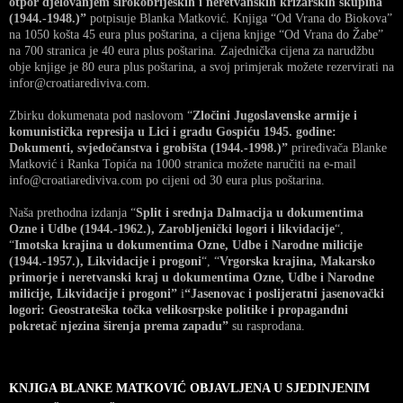
otpor djelovanjem širokobrijeških i neretvanskih križarskih skupina
(1944.-1948.)”
potpisuje Blanka Matković. Knjiga “Od Vrana do Biokova”
na 1050 košta 45 eura plus poštarina, a cijena knjige “Od Vrana do Žabe”
na 700 stranica je 40 eura plus poštarina. Zajednička cijena za narudžbu
obje knjige je 80 eura plus poštarina, a svoj primjerak možete rezervirati na
infor@croatiarediviva.com.
Zbirku dokumenata pod naslovom “
Zločini Jugoslavenske armije i
komunistička represija u Lici i gradu Gospiću 1945. godine:
Dokumenti, svjedočanstva i grobišta (1944.-1998.)”
priređivača Blanke
Matković i Ranka Topića na 1000 stranica možete naručiti na e-mail
info@croatiarediviva.com po cijeni od 30 eura plus poštarina.
Naša prethodna izdanja “
Split i srednja Dalmacija u dokumentima
Ozne i Udbe (1944.-1962.), Zarobljenički logori i likvidacije
“,
“
Imotska krajina u dokumentima Ozne, Udbe i Narodne milicije
(1944.-1957.), Likvidacije i progoni
“, “
Vrgorska krajina, Makarsko
primorje i neretvanski kraj u dokumentima Ozne, Udbe i Narodne
milicije, Likvidacije i progoni”
i
“Jasenovac i poslijeratni jasenovački
logori: Geostrateška točka velikosrpske politike i propagandni
pokretač njezina širenja prema zapadu”
su rasprodana.
KNJIGA BLANKE MATKOVIĆ OBJAVLJENA U SJEDINJENIM