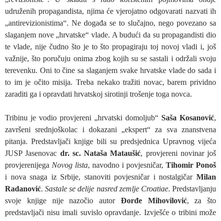
udruženih propagandista, njima će vjerojatno odgovarati nazvati ih
„antirevizionistima“. Ne događa se to slučajno, nego povezano sa
slaganjem nove „hrvatske“ vlade. A budući da su propagandisti dio
te vlade, nije čudno što je to što propagiraju toj novoj vladi i, još
važnije, što poručuju onima zbog kojih su se sastali i održali svoju
terevenku. Oni to čine sa slaganjem svake hrvatske vlade do sada i
to im je očito misija. Treba nekako tražiti novac, barem prividno
zaraditi ga i opravdati hrvatskoj sirotinji trošenje toga novca.
Tribinu je vodio provjereni „hrvatski domoljub“
Saša Kosanović
,
završeni srednjoškolac i dokazani „ekspert“ za sva znanstvena
pitanja. Predstavljači knjige bili su predsjednica Upravnog vijeća
JUSP Jasenovac
dr. sc. Nataša Mataušić
, provjereni novinar još
provjerenijega
Novog lista
, navodno i povjesničar,
Tihomir Ponoš
i nova snaga iz Srbije, stanoviti povjesničar i nostalgičar
Milan
Radanović
.
Sastale se delije nasred zemlje Croatiae
. Predstavljanju
svoje knjige nije nazočio autor
Đorđe Mihovilović
, za što
predstavljači nisu imali suvislo opravdanje. Izvješće o tribini može