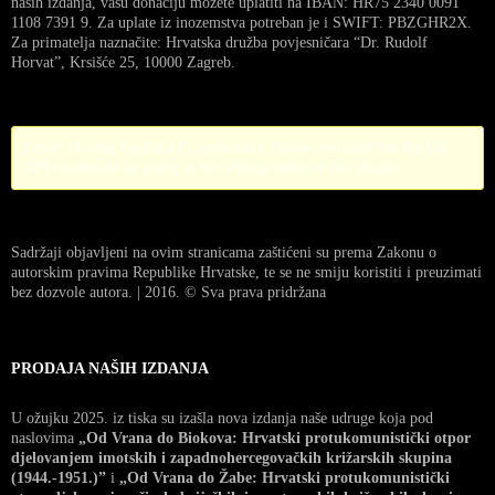
naših izdanja, vašu donaciju možete uplatiti na IBAN: HR75 2340 0091
1108 7391 9. Za uplate iz inozemstva potreban je i SWIFT: PBZGHR2X.
Za primatelja naznačite: Hrvatska družba povjesničara “Dr. Rudolf
Horvat”, Krsišće 25, 10000 Zagreb.
Error! Missing PayPal API credentials. Please configure the PayPal
API credentials by going to the settings menu of this plugin.
Sadržaji objavljeni na ovim stranicama zaštićeni su prema Zakonu o
autorskim pravima Republike Hrvatske, te se ne smiju koristiti i preuzimati
bez dozvole autora. | 2016. © Sva prava pridržana
PRODAJA NAŠIH IZDANJA
U ožujku 2025. iz tiska su izašla nova izdanja naše udruge koja pod
naslovima
„Od Vrana do Biokova: Hrvatski protukomunistički otpor
djelovanjem imotskih i zapadnohercegovačkih križarskih skupina
(1944.-1951.)”
i
„Od Vrana do Žabe: Hrvatski protukomunistički