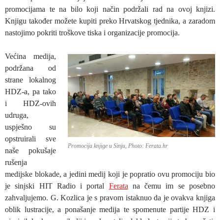
promocijama te na bilo koji način podržali rad na ovoj knjizi.
Knjigu također možete kupiti preko Hrvatskog tjednika, a zaradom
nastojimo pokriti troškove tiska i organizacije promocija.
Većina medija,
podržana od
strane lokalnog
HDZ-a, pa tako
i HDZ-ovih
udruga,
uspješno su
opstruirali sve
Promocija knjige u Sinju, Photo: Ferata.hr
naše pokušaje
rušenja
medijske blokade, a jedini medij koji je popratio ovu promociju bio
je sinjski HIT Radio i portal
Ferata
na čemu im se posebno
zahvaljujemo. G. Kozlica je s pravom istaknuo da je ovakva knjiga
oblik lustracije, a ponašanje medija te spomenute partije HDZ i