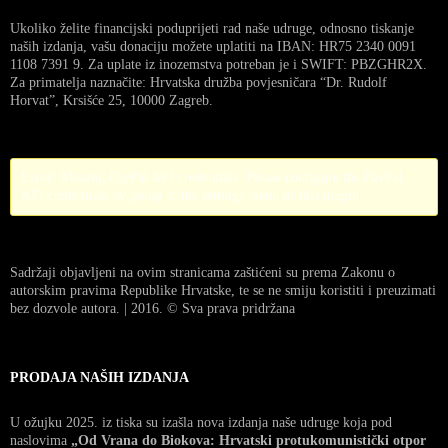
Ukoliko želite financijski poduprijeti rad naše udruge, odnosno tiskanje
naših izdanja, vašu donaciju možete uplatiti na IBAN: HR75 2340 0091
1108 7391 9. Za uplate iz inozemstva potreban je i SWIFT: PBZGHR2X.
Za primatelja naznačite: Hrvatska družba povjesničara “Dr. Rudolf
Horvat”, Krsišće 25, 10000 Zagreb.
Error! Missing PayPal API credentials. Please configure the PayPal
API credentials by going to the settings menu of this plugin.
Sadržaji objavljeni na ovim stranicama zaštićeni su prema Zakonu o
autorskim pravima Republike Hrvatske, te se ne smiju koristiti i preuzimati
bez dozvole autora. | 2016. © Sva prava pridržana
PRODAJA NAŠIH IZDANJA
U ožujku 2025. iz tiska su izašla nova izdanja naše udruge koja pod
naslovima
„Od Vrana do Biokova: Hrvatski protukomunistički otpor