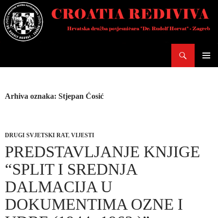
Skoči
do
sadržaja
Pretraži
PRIMAR
IZBORN
Arhiva oznaka: Stjepan Ćosić
DRUGI SVJETSKI RAT
,
VIJESTI
PREDSTAVLJANJE KNJIGE
“SPLIT I SREDNJA
DALMACIJA U
DOKUMENTIMA OZNE I