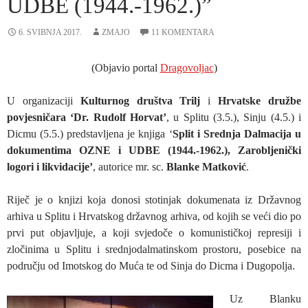
UDBE (1944.-1962.)”
6. SVIBNJA 2017.
ZMAJO
11 KOMENTARA
(Objavio portal
Dragovoljac
)
U organizaciji
Kulturnog društva Trilj
i
Hrvatske družbe
povjesničara ‘Dr. Rudolf Horvat’
, u Splitu (3.5.), Sinju (4.5.) i
Dicmu (5.5.) predstavljena je knjiga ‘
Split i Srednja Dalmacija u
dokumentima OZNE i UDBE (1944.-1962.), Zarobljenički
logori i likvidacije’
, autorice mr. sc.
Blanke Matković
.
Riječ je o knjizi koja donosi stotinjak dokumenata iz Državnog
arhiva u Splitu i Hrvatskog državnog arhiva, od kojih se veći dio po
prvi put objavljuje, a koji svjedoče o komunističkoj represiji i
zločinima u Splitu i srednjodalmatinskom prostoru, posebice na
području od Imotskog do Muća te od Sinja do Dicma i Dugopolja.
Uz Blanku