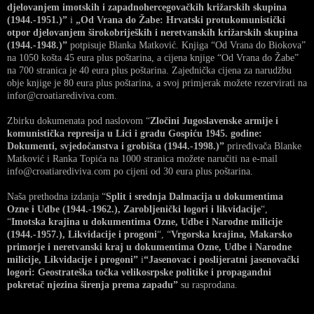
djelovanjem imotskih i zapadnohercegovačkih križarskih skupina
(1944.-1951.)”
i
„Od Vrana do Žabe: Hrvatski protukomunistički
otpor djelovanjem širokobrijeških i neretvanskih križarskih skupina
(1944.-1948.)”
potpisuje Blanka Matković. Knjiga “Od Vrana do Biokova”
na 1050 košta 45 eura plus poštarina, a cijena knjige “Od Vrana do Žabe”
na 700 stranica je 40 eura plus poštarina. Zajednička cijena za narudžbu
obje knjige je 80 eura plus poštarina, a svoj primjerak možete rezervirati na
infor@croatiarediviva.com.
Zbirku dokumenata pod naslovom “
Zločini Jugoslavenske armije i
komunistička represija u Lici i gradu Gospiću 1945. godine:
Dokumenti, svjedočanstva i grobišta (1944.-1998.)”
priređivača Blanke
Matković i Ranka Topića na 1000 stranica možete naručiti na e-mail
info@croatiarediviva.com po cijeni od 30 eura plus poštarina.
Naša prethodna izdanja “
Split i srednja Dalmacija u dokumentima
Ozne i Udbe (1944.-1962.), Zarobljenički logori i likvidacije
“,
“
Imotska krajina u dokumentima Ozne, Udbe i Narodne milicije
(1944.-1957.), Likvidacije i progoni
“, “
Vrgorska krajina, Makarsko
primorje i neretvanski kraj u dokumentima Ozne, Udbe i Narodne
milicije, Likvidacije i progoni”
i
“Jasenovac i poslijeratni jasenovački
logori: Geostrateška točka velikosrpske politike i propagandni
pokretač njezina širenja prema zapadu”
su rasprodana.