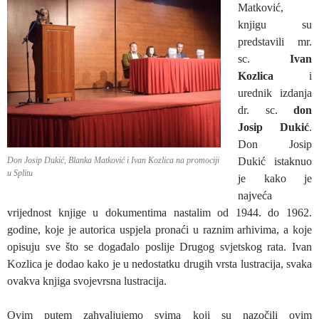
Matković,
knjigu su
predstavili mr.
sc.
Ivan
Kozlica
i
urednik izdanja
dr. sc.
don
Josip Dukić
.
Don Josip
Don Josip Dukić, Blanka Matković i Ivan Kozlica na promociji
Dukić istaknuo
u Splitu
je kako je
najveća
vrijednost knjige u dokumentima nastalim od 1944. do 1962.
godine, koje je autorica uspjela pronaći u raznim arhivima, a koje
opisuju sve što se događalo poslije Drugog svjetskog rata. Ivan
Kozlica je dodao kako je u nedostatku drugih vrsta lustracija, svaka
ovakva knjiga svojevrsna lustracija.
Ovim putem zahvaljujemo svima koji su nazočili ovim