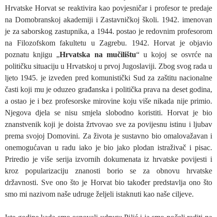
Hrvatske Horvat se reaktivira kao povjesničar i profesor te predaje
na Domobranskoj akademiji i Zastavničkoj školi. 1942. imenovan
je za saborskog zastupnika, a 1944. postao je redovnim profesorom
na Filozofskom fakultetu u Zagrebu. 1942. Horvat je objavio
poznatu knjigu „
Hrvatska na mučilištu
“ u kojoj se osvrće na
političku situaciju u Hrvatskoj u prvoj Jugoslaviji. Zbog svog rada u
ljeto 1945. je izveden pred komunistički Sud za zaštitu nacionalne
časti koji mu je oduzeo građanska i politička prava na deset godina,
a ostao je i bez profesorske mirovine koju više nikada nije primio.
Njegova djela se nisu smjela slobodno koristiti. Horvat je bio
znanstvenik koji je doista žrtvovao sve za povijesnu istinu i ljubav
prema svojoj Domovini. Za života je sustavno bio omalovažavan i
onemogućavan u radu iako je bio jako plodan istraživač i pisac.
Priredio je više serija izvornih dokumenata iz hrvatske povijesti i
kroz popularizaciju znanosti borio se za obnovu hrvatske
državnosti. Sve ono što je Horvat bio također predstavlja ono što
smo mi nazivom naše udruge željeli istaknuti kao naše ciljeve.