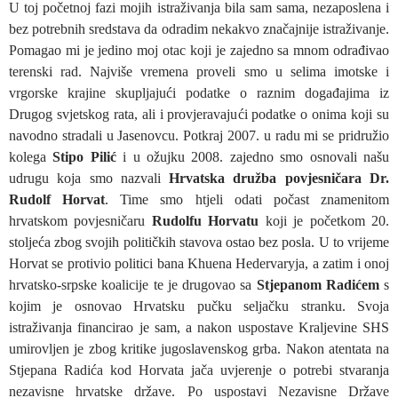
U toj početnoj fazi mojih istraživanja bila sam sama, nezaposlena i
bez potrebnih sredstava da odradim nekakvo značajnije istraživanje.
Pomagao mi je jedino moj otac koji je zajedno sa mnom odrađivao
terenski rad. Najviše vremena proveli smo u selima imotske i
vrgorske krajine skupljajući podatke o raznim događajima iz
Drugog svjetskog rata, ali i provjeravajući podatke o onima koji su
navodno stradali u Jasenovcu. Potkraj 2007. u radu mi se pridružio
kolega
Stipo Pilić
i u ožujku 2008. zajedno smo osnovali našu
udrugu koja smo nazvali
Hrvatska družba povjesničara Dr.
Rudolf Horvat
. Time smo htjeli odati počast znamenitom
hrvatskom povjesničaru
Rudolfu Horvatu
koji je početkom 20.
stoljeća zbog svojih političkih stavova ostao bez posla. U to vrijeme
Horvat se protivio politici bana Khuena Hedervaryja, a zatim i onoj
hrvatsko-srpske koalicije te je drugovao sa
Stjepanom Radićem
s
kojim je osnovao Hrvatsku pučku seljačku stranku. Svoja
istraživanja financirao je sam, a nakon uspostave Kraljevine SHS
umirovljen je zbog kritike jugoslavenskog grba. Nakon atentata na
Stjepana Radića kod Horvata jača uvjerenje o potrebi stvaranja
nezavisne hrvatske države. Po uspostavi Nezavisne Države