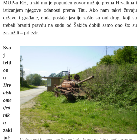
MUP-u RH, a zid mu je popunjen govor mržnje prema Hrvatima i
isticanjem njegove odanosti prema Titu. Ako nam takvi čuvaju
državu i građane, onda postaje jasnije zašto su oni drugi koji su
trebali braniti pravdu na sudu od Šakića dobili samo ono što su
zaslužili – prijezir.
Svo
j
feljt
on
u
Hrv
atsk
ome
tjed
nik
u
zakl
juč
Uništeni tenk kod mosta na Savi nedaleko Jasenovca. Iako su naša terenska