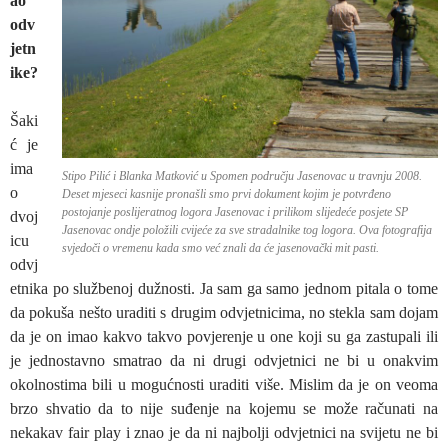
ao
odv
jetn
ike?
Šaki
ć je
ima
Stipo Pilić i Blanka Matković u Spomen području Jasenovac u travnju 2008.
o
Deset mjeseci kasnije pronašli smo prvi dokument kojim je potvrđeno
postojanje poslijeratnog logora Jasenovac i prilikom slijedeće posjete SP
dvoj
Jasenovac ondje položili cvijeće za sve stradalnike tog logora. Ova fotografija
icu
svjedoči o vremenu kada smo već znali da će jasenovački mit pasti.
odvj
etnika po službenoj dužnosti. Ja sam ga samo jednom pitala o tome
da pokuša nešto uraditi s drugim odvjetnicima, no stekla sam dojam
da je on imao kakvo takvo povjerenje u one koji su ga zastupali ili
je jednostavno smatrao da ni drugi odvjetnici ne bi u onakvim
okolnostima bili u mogućnosti uraditi više. Mislim da je on veoma
brzo shvatio da to nije suđenje na kojemu se može računati na
nekakav fair play i znao je da ni najbolji odvjetnici na svijetu ne bi