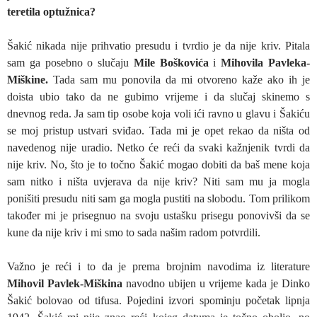
teretila optužnica?
Šakić nikada nije prihvatio presudu i tvrdio je da nije kriv. Pitala
sam ga posebno o slučaju
Mile Boškovića
i
Mihovila Pavleka-
Miškine.
Tada sam mu ponovila da mi otvoreno kaže ako ih je
doista ubio tako da ne gubimo vrijeme i da slučaj skinemo s
dnevnog reda. Ja sam tip osobe koja voli ići ravno u glavu i Šakiću
se moj pristup ustvari sviđao. Tada mi je opet rekao da ništa od
navedenog nije uradio. Netko će reći da svaki kažnjenik tvrdi da
nije kriv. No, što je to točno Šakić mogao dobiti da baš mene koja
sam nitko i ništa uvjerava da nije kriv? Niti sam mu ja mogla
ponišiti presudu niti sam ga mogla pustiti na slobodu. Tom prilikom
također mi je prisegnuo na svoju ustašku prisegu ponovivši da se
kune da nije kriv i mi smo to sada našim radom potvrdili.
Važno je reći i to da je prema brojnim navodima iz literature
Mihovil Pavlek-Miškina
navodno ubijen u vrijeme kada je Dinko
Šakić bolovao od tifusa. Pojedini izvori spominju početak lipnja