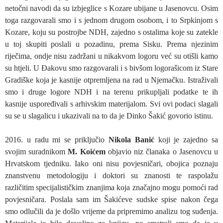
netočni navodi da su izbjeglice s Kozare ubijane u Jasenovcu. Osim
toga razgovarali smo i s jednom drugom osobom, i to Srpkinjom s
Kozare, koju su postrojbe NDH, zajedno s ostalima koje su zatekle
u toj skupiti poslali u pozadinu, prema Sisku. Prema njezinim
riječima, ondje nisu zadržani u nikakvom logoru već su otišli kamo
su htjeli. U Đakovu smo razgovarali i s bivšom logorašicom iz Stare
Gradiške koja je kasnije otpremljena na rad u Njemačku. Istraživali
smo i druge logore NDH i na terenu prikupljali podatke te ih
kasnije uspoređivali s arhivskim materijalom. Svi ovi podaci slagali
su se u slagalicu i ukazivali na to da je Dinko Šakić govorio istinu.
2016. u radu mi se priključio
Nikola Banić
koji je zajedno sa
svojim suradnikom
M. Koićem
objavio niz članaka o Jasenovcu u
Hrvatskom tjedniku. Iako oni nisu povjesničari, obojica poznaju
znanstvenu metodologiju i doktori su znanosti te raspolažu
različitim specijalističkim znanjima koja značajno mogu pomoći rad
povjesničara. Poslala sam im Šakićeve sudske spise nakon čega
smo odlučili da je došlo vrijeme da pripremimo analizu tog suđenja.