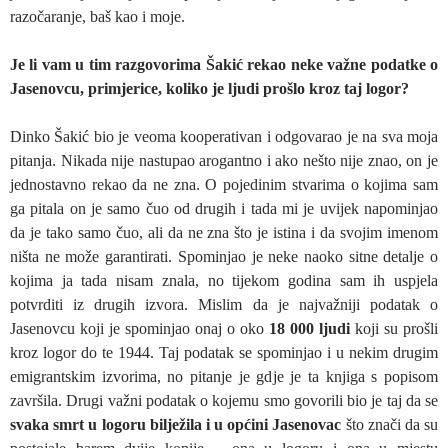
razočaranje, baš kao i moje.
Je li vam u tim razgovorima Šakić rekao neke važne podatke o
Jasenovcu, primjerice, koliko je ljudi prošlo kroz taj logor?
Dinko Šakić bio je veoma kooperativan i odgovarao je na sva moja
pitanja. Nikada nije nastupao arogantno i ako nešto nije znao, on je
jednostavno rekao da ne zna. O pojedinim stvarima o kojima sam
ga pitala on je samo čuo od drugih i tada mi je uvijek napominjao
da je tako samo čuo, ali da ne zna što je istina i da svojim imenom
ništa ne može garantirati. Spominjao je neke naoko sitne detalje o
kojima ja tada nisam znala, no tijekom godina sam ih uspjela
potvrditi iz drugih izvora. Mislim da je najvažniji podatak o
Jasenovcu koji je spominjao onaj o oko
18 000 ljudi
koji su prošli
kroz logor do te 1944. Taj podatak se spominjao i u nekim drugim
emigrantskim izvorima, no pitanje je gdje je ta knjiga s popisom
završila. Drugi važni podatak o kojemu smo govorili bio je taj da se
svaka smrt u logoru bilježila i u općini Jasenovac
što znači da su