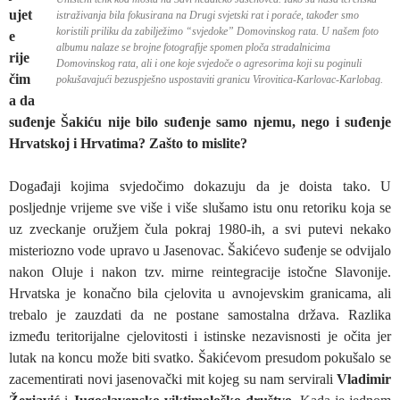
ujet
istraživanja bila fokusirana na Drugi svjetski rat i poraće, također smo
koristili priliku da zabilježimo “svjedoke” Domovinskog rata. U našem foto
e
albumu nalaze se brojne fotografije spomen ploča stradalnicima
rije
Domovinskog rata, ali i one koje svjedoče o agresorima koji su poginuli
čim
pokušavajući bezuspješno uspostaviti granicu Virovitica-Karlovac-Karlobag.
a da
suđenje Šakiću nije bilo suđenje samo njemu, nego i suđenje
Hrvatskoj i Hrvatima? Zašto to mislite?
Događaji kojima svjedočimo dokazuju da je doista tako. U
posljednje vrijeme sve više i više slušamo istu onu retoriku koja se
uz zveckanje oružjem čula pokraj 1980-ih, a svi putevi nekako
misteriozno vode upravo u Jasenovac. Šakićevo suđenje se odvijalo
nakon Oluje i nakon tzv. mirne reintegracije istočne Slavonije.
Hrvatska je konačno bila cjelovita u avnojevskim granicama, ali
trebalo je zauzdati da ne postane samostalna država. Razlika
između teritorijalne cjelovitosti i istinske nezavisnosti je očita jer
lutak na koncu može biti svatko. Šakićevom presudom pokušalo se
zacementirati novi jasenovački mit kojeg su nam servirali
Vladimir