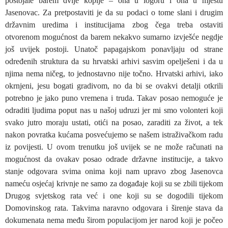
postojale barem dvije kopije – ona u logoru i ona u mjestu
Jasenovac. Za pretpostaviti je da su podaci o tome slani i drugim
državnim uredima i institucijama zbog čega treba ostaviti
otvorenom mogućnost da barem nekakvo sumarno izvješće negdje
još uvijek postoji. Unatoč papagajskom ponavljaju od strane
određenih struktura da su hrvatski arhivi sasvim opelješeni i da u
njima nema ničeg, to jednostavno nije točno. Hrvatski arhivi, iako
okrnjeni, jesu bogati gradivom, no da bi se ovakvi detalji otkrili
potrebno je jako puno vremena i truda. Takav posao nemoguće je
odraditi ljudima poput nas u našoj udruzi jer mi smo volonteri koji
svako jutro moraju ustati, otići na posao, zaraditi za život, a tek
nakon povratka kućama posvećujemo se našem istraživačkom radu
iz povijesti. U ovom trenutku još uvijek se ne može računati na
mogućnost da ovakav posao odrade državne institucije, a takvo
stanje odgovara svima onima koji nam upravo zbog Jasenovca
nameću osjećaj krivnje ne samo za događaje koji su se zbili tijekom
Drugog svjetskog rata već i one koji su se dogodili tijekom
Domovinskog rata. Takvima naravno odgovara i širenje stava da
dokumenata nema među širom populacijom jer narod koji je počeo