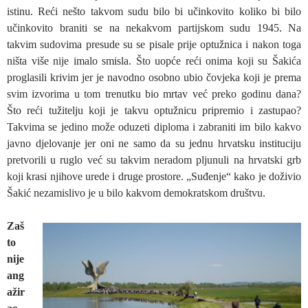
istinu. Reći nešto takvom sudu bilo bi učinkovito koliko bi bilo
učinkovito braniti se na nekakvom partijskom sudu 1945. Na
takvim sudovima presude su se pisale prije optužnica i nakon toga
ništa više nije imalo smisla. Što uopće reći onima koji su Šakića
proglasili krivim jer je navodno osobno ubio čovjeka koji je prema
svim izvorima u tom trenutku bio mrtav već preko godinu dana?
Što reći tužitelju koji je takvu optužnicu pripremio i zastupao?
Takvima se jedino može oduzeti diploma i zabraniti im bilo kakvo
javno djelovanje jer oni ne samo da su jednu hrvatsku instituciju
pretvorili u ruglo već su takvim neradom pljunuli na hrvatski grb
koji krasi njihove urede i druge prostore. „Suđenje“ kako je doživio
Šakić nezamislivo je u bilo kakvom demokratskom društvu.
Zaš
to
nije
ang
ažir