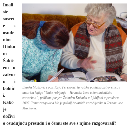
Imali
ste
susret
e s
osuđe
nim
Dinko
m
Šakić
em u
zatvor
u i
Blanka Matković i pok. Kaja Pereković, hrvatska politička zatvorenica i
bolnic
autorica knjige “Naše robijanje – Hrvatske žene u komunističkim
i.
zatvorima”, prilikom posjete Želimiru Kužatku u Ljubljani u prosincu
Kako
2007. Tema razgovora bio je pokolj hrvatskih zarobljenika u Teznom kod
Maribora.
je
doživi
o osuđujuću presudu i o čemu ste sve s njime razgovarali?