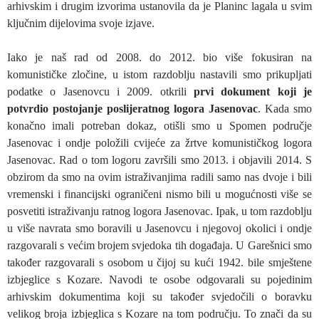
arhivskim i drugim izvorima ustanovila da je Planinc lagala u svim
ključnim dijelovima svoje izjave.
Iako je naš rad od 2008. do 2012. bio više fokusiran na
komunističke zločine, u istom razdoblju nastavili smo prikupljati
podatke o Jasenovcu i 2009. otkrili
prvi dokument koji je
potvrdio postojanje poslijeratnog logora Jasenovac
. Kada smo
konačno imali potreban dokaz, otišli smo u Spomen područje
Jasenovac i ondje položili cvijeće za žrtve komunističkog logora
Jasenovac. Rad o tom logoru završili smo 2013. i objavili 2014. S
obzirom da smo na ovim istraživanjima radili samo nas dvoje i bili
vremenski i financijski ograničeni nismo bili u mogućnosti više se
posvetiti istraživanju ratnog logora Jasenovac. Ipak, u tom razdoblju
u više navrata smo boravili u Jasenovcu i njegovoj okolici i ondje
razgovarali s većim brojem svjedoka tih događaja. U Garešnici smo
također razgovarali s osobom u čijoj su kući 1942. bile smještene
izbjeglice s Kozare. Navodi te osobe odgovarali su pojedinim
arhivskim dokumentima koji su također svjedočili o boravku
velikog broja izbjeglica s Kozare na tom području. To znači da su