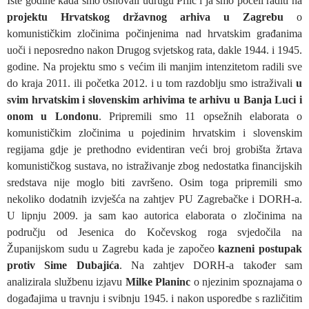
Iste godine kada smo osnovali udrugu Pilić i ja smo počeli raditi na
projektu Hrvatskog državnog arhiva u Zagrebu
o
komunističkim zločinima počinjenima nad hrvatskim građanima
uoči i neposredno nakon Drugog svjetskog rata, dakle 1944. i 1945.
godine. Na projektu smo s većim ili manjim intenzitetom radili sve
do kraja 2011. ili početka 2012. i u tom razdoblju smo istraživali
u
svim hrvatskim i slovenskim arhivima te arhivu u Banja Luci i
onom u Londonu
. Pripremili smo 11 opsežnih elaborata o
komunističkim zločinima u pojedinim hrvatskim i slovenskim
regijama gdje je prethodno evidentiran veći broj grobišta žrtava
komunističkog sustava, no istraživanje zbog nedostatka financijskih
sredstava nije moglo biti završeno. Osim toga pripremili smo
nekoliko dodatnih izvješća na zahtjev PU Zagrebačke i DORH-a.
U lipnju 2009. ja sam kao autorica elaborata o zločinima na
području od Jesenica do Kočevskog roga svjedočila na
Županijskom sudu u Zagrebu kada je započeo
kazneni postupak
protiv Sime Dubajića
. Na zahtjev DORH-a također sam
analizirala službenu izjavu
Milke Planinc
o njezinim spoznajama o
događajima u travnju i svibnju 1945. i nakon usporedbe s različitim