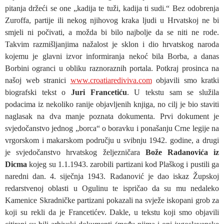
pitanja držeći se one „kadija te tuži, kadija ti sudi.“ Bez odobrenja
Zuroffa, partije ili nekog njihovog kraka ljudi u Hrvatskoj ne bi
smjeli ni počivati, a možda bi bilo najbolje da se niti ne rode.
Takvim razmišljanjima nažalost je sklon i dio hrvatskog naroda
kojemu je glavni izvor informiranja nekoć bila Borba, a danas
Borbini ogranci u obliku raznoraznih portala. Potkraj prosinca na
našoj web stranici
www.croatiarediviva.com
objavili smo kratki
biografski tekst o
Juri Francetiću
. U tekstu sam se služila
podacima iz nekoliko ranije objavljenih knjiga, no cilj je bio staviti
naglasak na dva manje poznata dokumenta. Prvi dokument je
svjedočanstvo jednog „borca“ o boravku i ponašanju Crne legije na
vrgorskom i makarskom području u svibnju 1942. godine, a drugi
je svjedočanstvo hrvatskog željezničara
Bože Radanovića iz
Dicma
kojeg su 1.1.1943. zarobili partizani kod Plaškog i pustili ga
naredni dan. 4. siječnja 1943. Radanović je dao iskaz Župskoj
redarstvenoj oblasti u Ogulinu te ispričao da su mu nedaleko
Kamenice Skradničke partizani pokazali na svježe iskopani grob za
koji su rekli da je Francetićev. Dakle, u tekstu koji smo objavili