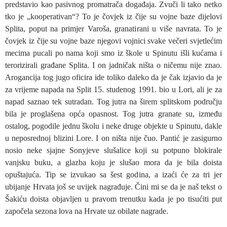
predstavio kao pasivnog promatrača događaja. Zvuči li tako netko
tko je „kooperativan“? To je čovjek iz čije su vojne baze dijelovi
Splita, poput na primjer Varoša, granatirani u više navrata. To je
čovjek iz čije su vojne baze njegovi vojnici svake večeri svjetlećim
mecima pucali po nama koji smo iz škole u Spinutu išli kućama i
terorizirali građane Splita. I on jadničak ništa o ničemu nije znao.
Arogancija tog jugo oficira ide toliko daleko da je čak izjavio da je
za vrijeme napada na Split 15. studenog 1991. bio u Lori, ali je za
napad saznao tek sutradan. Tog jutra na širem splitskom području
bila je proglašena opća opasnost. Tog jutra granate su, između
ostalog, pogodile jednu školu i neke druge objekte u Spinutu, dakle
u neposrednoj blizini Lore. I on ništa nije čuo. Pantić je zasigurno
nosio neke sjajne Sonyjeve slušalice koji su potpuno blokirale
vanjsku buku, a glazba koju je slušao mora da je bila doista
opuštajuća. Tip se izvukao sa šest godina, a izaći će za tri jer
ubijanje Hrvata još se uvijek nagrađuje. Čini mi se da je naš tekst o
Šakiću doista objavljen u pravom trenutku kada je po tisućiti put
započela sezona lova na Hrvate uz obilate nagrade.