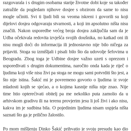
razgovarala i s drugim osobama starije životne dobi koje su također
zatražile da pogledam njihove dosjee s obzirom da same to nisu
mogle učiniti. Svi ti ljudi bili su veoma iskreni i govorili su koji
dijelovi dosjea odgovaraju stvarnosti, a koji im apsolutno ništa nisu
značili. Nakon usporedbe većeg broja dosjea zaključila sam da je
Udba očekivala redovita izvješća svojih doušnika, no katkad oni ili
nisu mogli doći do informacija ili jednostavno nije bilo ničega za
prijaviti. Stoga su izmišljali i pisali bilo što da udovolje šefovima u
Beogradu. Zbog toga je Udbine dosjee važno uzeti s oprezom i
uspoređivati s drugim dokumentima, naročito onda kada je riječ o
ljudima koji više nisu živi pa stoga ne mogu sami potvrditi što jest, a
što nije istina. Šakić mi je povremeno govorio o ljudima iz svoje
mladosti kojih se sjećao, a o kojima kasnije ništa nije znao. Nije
time htio opterećivati obitelj pa me nekoliko puta zamolio da u
arhivskom gradivu ili na terenu provjerim jesu li još živi i ako nisu,
kakva im je sudbina bila. O pojedinim ljudima nisam uspjela ništa
saznati što ga je prilično žalostilo.
Po mom mišljenju Dinko Šakić prihvatio je svoju presudu kao dio