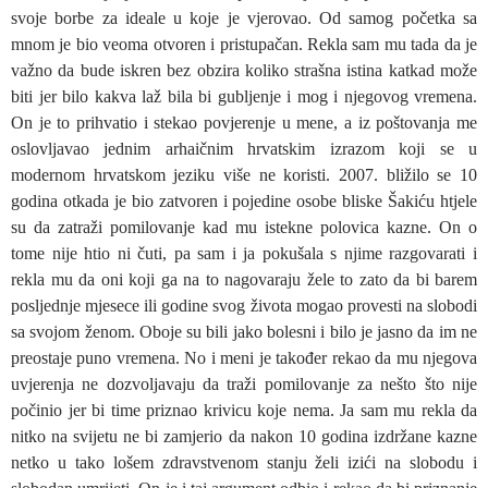
svoje borbe za ideale u koje je vjerovao. Od samog početka sa
mnom je bio veoma otvoren i pristupačan. Rekla sam mu tada da je
važno da bude iskren bez obzira koliko strašna istina katkad može
biti jer bilo kakva laž bila bi gubljenje i mog i njegovog vremena.
On je to prihvatio i stekao povjerenje u mene, a iz poštovanja me
oslovljavao jednim arhaičnim hrvatskim izrazom koji se u
modernom hrvatskom jeziku više ne koristi. 2007. bližilo se 10
godina otkada je bio zatvoren i pojedine osobe bliske Šakiću htjele
su da zatraži pomilovanje kad mu istekne polovica kazne. On o
tome nije htio ni čuti, pa sam i ja pokušala s njime razgovarati i
rekla mu da oni koji ga na to nagovaraju žele to zato da bi barem
posljednje mjesece ili godine svog života mogao provesti na slobodi
sa svojom ženom. Oboje su bili jako bolesni i bilo je jasno da im ne
preostaje puno vremena. No i meni je također rekao da mu njegova
uvjerenja ne dozvoljavaju da traži pomilovanje za nešto što nije
počinio jer bi time priznao krivicu koje nema. Ja sam mu rekla da
nitko na svijetu ne bi zamjerio da nakon 10 godina izdržane kazne
netko u tako lošem zdravstvenom stanju želi izići na slobodu i