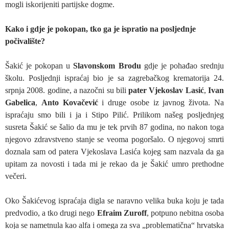
mogli iskorijeniti partijske dogme.
Kako i gdje je pokopan, tko ga je ispratio na posljednje
počivalište?
Šakić je pokopan u
Slavonskom Brodu
gdje je pohađao srednju
školu. Posljednji ispraćaj bio je sa zagrebačkog krematorija 24.
srpnja 2008. godine, a nazočni su bili
pater Vjekoslav Lasić
,
Ivan
Gabelica
,
Anto Kovačević
i druge osobe iz javnog života. Na
ispraćaju smo bili i ja i Stipo Pilić. Prilikom našeg posljednjeg
susreta Šakić se šalio da mu je tek prvih 87 godina, no nakon toga
njegovo zdravstveno stanje se veoma pogoršalo. O njegovoj smrti
doznala sam od patera Vjekoslava Lasića kojeg sam nazvala da ga
upitam za novosti i tada mi je rekao da je Šakić umro prethodne
večeri.
Oko Šakićevog ispraćaja digla se naravno velika buka koju je tada
predvodio, a tko drugi nego
Efraim Zuroff
, potpuno nebitna osoba
koja se nametnula kao alfa i omega za sva „problematična“ hrvatska