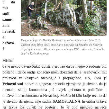
u da
mu
sudi
samost
alna
hrvatsk
a
Dragutin Šafarić i Blanka Matković na Kočevskom rogu u ljeto 2010.
država
Tijekom ovog izleta obišli smo čitavo područje od Jesenica do Kočevja
?
uključujući i hotel u Bledu u kojem se u lipnju 1945. odmarala “ubilačka
četa” s Kočevskog roga
Mislim
da je nekoć davno Šakić doista vjerovao da će njegovo suđenje biti
pošteno i da će ondje konačno moći dokazati da je jasenovački mit
proizvod velikosrpske ideologije i propagande. No, kada je
Vrhovni sud
potvrdio njegovu presudu vjerojatno je shvatio da je
mentalni sklop komunizma još uvijek prisutan u političkim i
društvenim strukturama u Hrvatskoj. Možda bi bilo bolje reći to da
je shvatio da njemu nije sudila
SAMOSTALNA
hrvatska država
jer takva još uvijek ne postoji i to je bilo njegovo najveće