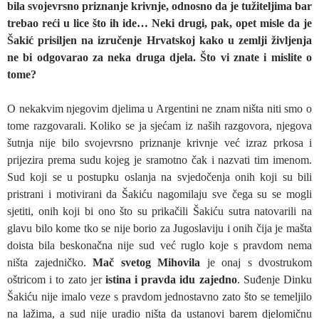
bila svojevrsno priznanje krivnje, odnosno da je tužiteljima bar
trebao reći u lice što ih ide… Neki drugi, pak, opet misle da je
Šakić prisiljen na izručenje Hrvatskoj kako u zemlji življenja
ne bi odgovarao za neka druga djela. Što vi znate i mislite o
tome?
O nekakvim njegovim djelima u Argentini ne znam ništa niti smo o
tome razgovarali. Koliko se ja sjećam iz naših razgovora, njegova
šutnja nije bilo svojevrsno priznanje krivnje već izraz prkosa i
prijezira prema sudu kojeg je sramotno čak i nazvati tim imenom.
Sud koji se u postupku oslanja na svjedočenja onih koji su bili
pristrani i motivirani da Šakiću nagomilaju sve čega su se mogli
sjetiti, onih koji bi ono što su prikačili Šakiću sutra natovarili na
glavu bilo kome tko se nije borio za Jugoslaviju i onih čija je mašta
doista bila beskonačna nije sud već ruglo koje s pravdom nema
ništa zajedničko.
Mač svetog Mihovila
je onaj s dvostrukom
oštricom i to zato jer
istina i pravda idu zajedno
. Suđenje Dinku
Šakiću nije imalo veze s pravdom jednostavno zato što se temeljilo
na lažima, a sud nije uradio ništa da ustanovi barem djelomičnu