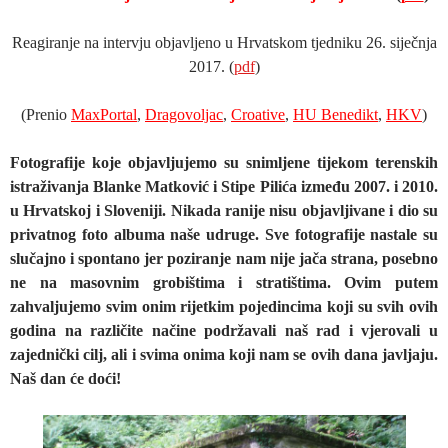
Reagiranje na intervju objavljeno u Hrvatskom tjedniku 26. siječnja
2017. (
pdf
)
(Prenio
MaxPortal
,
Dragovoljac
,
Croative
,
HU Benedikt
,
HKV
)
Fotografije koje objavljujemo su snimljene tijekom terenskih
istraživanja Blanke Matković i Stipe Pilića između 2007. i 2010.
u Hrvatskoj i Sloveniji. Nikada ranije nisu objavljivane i dio su
privatnog foto albuma naše udruge. Sve fotografije nastale su
slučajno i spontano jer poziranje nam nije jača strana, posebno
ne na masovnim grobištima i stratištima. Ovim putem
zahvaljujemo svim onim rijetkim pojedincima koji su svih ovih
godina na različite načine podržavali naš rad i vjerovali u
zajednički cilj, ali i svima onima koji nam se ovih dana javljaju.
Naš dan će doći!