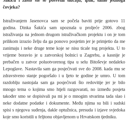
Šakiću i zašto ste se posvetili slučaju, ipak, samo jednoga
čovjeka?
Istraživanjem Jasenovca sam se počela baviti prije gotovo 11
godina. Dinka Šakića sam upoznala u proljeće 2006. zbog
istraživanja na jednom drugom istraživačkom projektu i on je tom
prilikom izrazio želju da ga ponovo posjetim jer je primjetio da me
zanimaju i neke druge teme koje se nisu ticale tog projekta. U to
vrijeme boravio je u zatvorskoj bolnici u Zagrebu, a kasnije je
prebačen u zatvor poluotvorenog tipa u selu Bitoševje nedaleko
Lepoglave. Nastavila sam ga posjećivati sve do 2008. kada mu se
zdravstveno stanje pogoršalo i u ljeto te godine je umro. U tom
razdoblju nastojala sam ga posjećivati što redovitije jer je bilo
mnogo tema o kojima smo htjeli razgovarati, no između posjeta
također smo se dopisivali pa mi je o mnogim stvarima tada slao i
neke dodatne podatke i dokumente. Među njima su bili i sudski
spisi s njegova suđenja, dakle optužnica, presuda i izjave svjedoka
koje smo koristili u feljtonu objavljenom u Hrvatskom tjedniku.