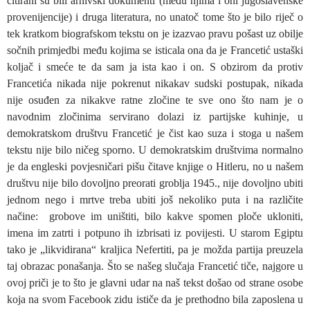
citirani su bili arhivski dokumenti (među njima i oni jugoslavenske
provenijencije) i druga literatura, no unatoč tome što je bilo riječ o
tek kratkom biografskom tekstu on je izazvao pravu pošast uz obilje
sočnih primjedbi među kojima se isticala ona da je Francetić ustaški
koljač i smeće te da sam ja ista kao i on. S obzirom da protiv
Francetića nikada nije pokrenut nikakav sudski postupak, nikada
nije osuđen za nikakve ratne zločine te sve ono što nam je o
navodnim zločinima servirano dolazi iz partijske kuhinje, u
demokratskom društvu Francetić je čist kao suza i stoga u našem
tekstu nije bilo ničeg sporno. U demokratskim društvima normalno
je da engleski povjesničari pišu čitave knjige o Hitleru, no u našem
društvu nije bilo dovoljno preorati groblja 1945., nije dovoljno ubiti
jednom nego i mrtve treba ubiti još nekoliko puta i na različite
načine: grobove im uništiti, bilo kakve spomen ploče ukloniti,
imena im zatrti i potpuno ih izbrisati iz povijesti. U starom Egiptu
tako je „likvidirana“ kraljica Nefertiti, pa je možda partija preuzela
taj obrazac ponašanja. Što se našeg slučaja Francetić tiče, najgore u
ovoj priči je to što je glavni udar na naš tekst došao od strane osobe
koja na svom Facebook zidu ističe da je prethodno bila zaposlena u