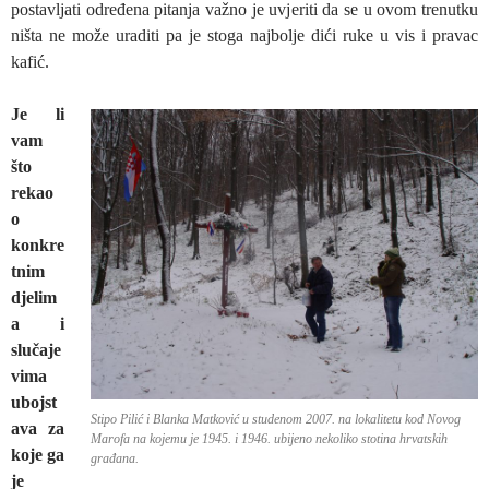
postavljati određena pitanja važno je uvjeriti da se u ovom trenutku
ništa ne može uraditi pa je stoga najbolje dići ruke u vis i pravac
kafić.
Je li
vam
što
rekao
o
konkre
tnim
djelim
a i
slučaje
vima
ubojst
Stipo Pilić i Blanka Matković u studenom 2007. na lokalitetu kod Novog
ava za
Marofa na kojemu je 1945. i 1946. ubijeno nekoliko stotina hrvatskih
koje ga
građana.
je