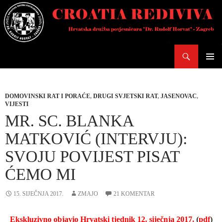
Skoči
do
sadržaja
Pretraži
PRIMAR
IZBORN
DOMOVINSKI RAT I PORAĆE
,
DRUGI SVJETSKI RAT
,
JASENOVAC
,
VIJESTI
MR. SC. BLANKA
MATKOVIĆ (INTERVJU):
SVOJU POVIJEST PISAT
ĆEMO MI
15. SIJEČNJA 2017.
ZMAJO
21 KOMENTAR
Ekskluzivno objavio Hrvatski tjednik 12. siječnja 2017.
(
pdf
)