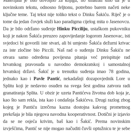
Materijala je bilo dovoljno za knjigu, no smatrali smo da je u
novinskom tekstu, odnosno feljtonu, potrebno barem načeti neke
ključne teme. Taj tekst nije toliko tekst o Dinku Šakiću. Riječ je o
tome da jedan čovjek služi kao paradigma cijelog mita o Jasenovcu.
Da je bilo održano suđenje
Hinku Picciliju
, ustaškom pukovniku
koji je nakon Šakića preuzeo zapovijedanje logorom Jasenovac, isti
svjedoci bi govorili iste stvari, ali bi umjesto Šakića dežurni krivac
za iste zločine bio Piccili. Naš rad o suđenju Dinku Šakiću ne
otvara samo određena povijesna pitanja već preispituje rad
hrvatskog pravosuđa u navodno demokratskoj i samostalnoj
hrvatskoj državi. Šakić je u trenutku suđenja imao 78 godina,
jednako kao i
Pavle Pantić
, nekadašnji dozapovjednik Lore u
Splitu koji je nedavno osuđen na svega šest godina zatvora radi
granatiranja Splita. U obzir je uzeta Pantićeva životna dob koja je,
kao što sam rekla, ista kao i ondašnja Šakićeva. Drugi razlog zbog
kojeg je Pantiću izrečena kazna dostojna kakvog prometnog
prekršaja je bila njegova navodna kooperativnost. Dotični je izjavio
da se ne osjeća krivim, baš kao i Šakić. Prema novinskim
izvješćima, Pantić se nije mogao načuditi čuvši optužnicu te je sebe