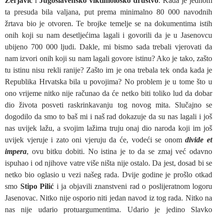
Žerjavić
i
Jugoslavensko viktimološko društvo
. Kada je jednom
ta presuda bila valjana, put prema minimalno 80 000 navodnih
žrtava bio je otvoren. Te brojke temelje se na dokumentima istih
onih koji su nam desetljećima lagali i govorili da je u Jasenovcu
ubijeno 700 000 ljudi. Dakle, mi bismo sada trebali vjerovati da
nam izvori onih koji su nam lagali govore istinu? Ako je tako, zašto
tu istinu nisu rekli ranije? Zašto im je ona trebala tek onda kada je
Republika Hrvatska bila u povojima? No problem je u tome što u
ono vrijeme nitko nije računao da će netko biti toliko lud da dobar
dio života posveti raskrinkavanju tog novog mita. Slučajno se
dogodilo da smo to baš mi i naš rad dokazuje da su nas lagali i još
nas uvijek lažu, a svojim lažima truju onaj dio naroda koji im još
uvijek vjeruje i zato oni vjeruju da će, vodeći se onom
divide et
impera
, ovu bitku dobiti. No istina je to da se zmaj već odavno
ispuhao i od njihove vatre više ništa nije ostalo. Da jest, dosad bi se
netko bio oglasio u vezi našeg rada. Dvije godine je prošlo otkad
smo
Stipo Pilić
i ja objavili znanstveni rad o poslijeratnom logoru
Jasenovac. Nitko nije osporio niti jedan navod iz tog rada. Nitko na
nas nije udario protuargumentima. Udario je jedino Slavko