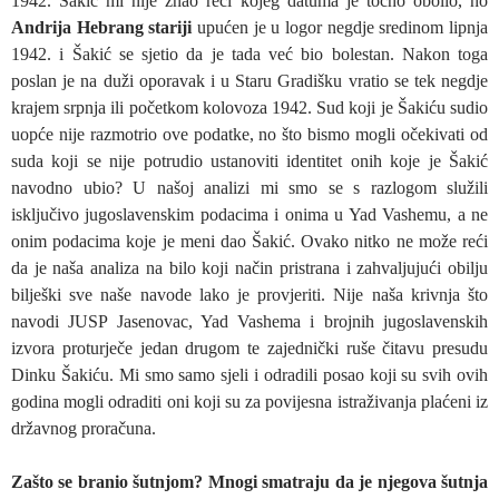
1942. Šakić mi nije znao reći kojeg datuma je točno obolio, no
Andrija Hebrang stariji
upućen je u logor negdje sredinom lipnja
1942. i Šakić se sjetio da je tada već bio bolestan. Nakon toga
poslan je na duži oporavak i u Staru Gradišku vratio se tek negdje
krajem srpnja ili početkom kolovoza 1942. Sud koji je Šakiću sudio
uopće nije razmotrio ove podatke, no što bismo mogli očekivati od
suda koji se nije potrudio ustanoviti identitet onih koje je Šakić
navodno ubio? U našoj analizi mi smo se s razlogom služili
isključivo jugoslavenskim podacima i onima u Yad Vashemu, a ne
onim podacima koje je meni dao Šakić. Ovako nitko ne može reći
da je naša analiza na bilo koji način pristrana i zahvaljujući obilju
bilješki sve naše navode lako je provjeriti. Nije naša krivnja što
navodi JUSP Jasenovac, Yad Vashema i brojnih jugoslavenskih
izvora proturječe jedan drugom te zajednički ruše čitavu presudu
Dinku Šakiću. Mi smo samo sjeli i odradili posao koji su svih ovih
godina mogli odraditi oni koji su za povijesna istraživanja plaćeni iz
državnog proračuna.
Zašto se branio šutnjom? Mnogi smatraju da je njegova šutnja