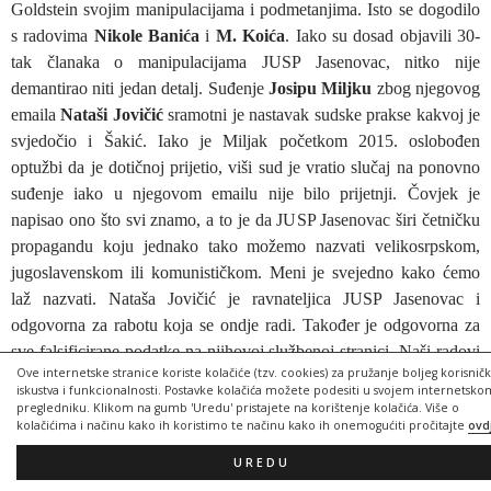
Goldstein svojim manipulacijama i podmetanjima. Isto se dogodilo
s radovima
Nikole Banića
i
M. Koića
. Iako su dosad objavili 30-
tak članaka o manipulacijama JUSP Jasenovac, nitko nije
demantirao niti jedan detalj. Suđenje
Josipu Miljku
zbog njegovog
emaila
Nataši Jovičić
sramotni je nastavak sudske prakse kakvoj je
svjedočio i Šakić. Iako je Miljak početkom 2015. oslobođen
optužbi da je dotičnoj prijetio, viši sud je vratio slučaj na ponovno
suđenje iako u njegovom emailu nije bilo prijetnji. Čovjek je
napisao ono što svi znamo, a to je da JUSP Jasenovac širi četničku
propagandu koju jednako tako možemo nazvati velikosrpskom,
jugoslavenskom ili komunističkom. Meni je svejedno kako ćemo
laž nazvati. Nataša Jovičić je ravnateljica JUSP Jasenovac i
odgovorna za rabotu koja se ondje radi. Također je odgovorna za
sve falsificirane podatke na njihovoj službenoj stranici. Naši radovi
Ove internetske stranice koriste kolačiće (tzv. cookies) za pružanje boljeg korisnič
dokazuju bez ikakve sumnje da je ono što oni čine ne samo udar na
iskustva i funkcionalnosti. Postavke kolačića možete podesiti u svojem internetsko
ugled Republike Hrvatske, ne samo obmanjivanje domaće i
pregledniku. Klikom na gumb 'Uredu' pristajete na korištenje kolačića. Više o
kolačićima i načinu kako ih koristimo te načinu kako ih onemogućiti pročitajte
ovd
svjetske javnosti, već i jedan od najvećih falsifikata naše povijesti.
A sve to plaćaju hrvatski porezni obveznici. Nataša Jovičić u zadnje
UREDU
dvije godine primila je veći broj mojih dopisa kojima sam tražila da