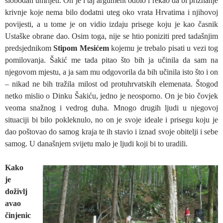
slobodan umrijeti. On je i taj argument odbio i rekao da bi priznanje
krivnje koje nema bilo dodatni uteg oko vrata Hrvatima i njihovoj
povijesti, a u tome je on vidio izdaju prisege koju je kao časnik
Ustaške obrane dao. Osim toga, nije se htio poniziti pred tadašnjim
predsjednikom
Stipom Mesićem
kojemu je trebalo pisati u vezi tog
pomilovanja. Šakić me tada pitao što bih ja učinila da sam na
njegovom mjestu, a ja sam mu odgovorila da bih učinila isto što i on
– nikad ne bih tražila milost od protuhrvatskih elemenata. Štogod
netko mislio o Dinku Šakiću, jedno je neosporno. On je bio čovjek
veoma snažnog i vedrog duha. Mnogo drugih ljudi u njegovoj
situaciji bi bilo pokleknulo, no on je svoje ideale i prisegu koju je
dao poštovao do samog kraja te ih stavio i iznad svoje obitelji i sebe
samog. U današnjem svijetu malo je ljudi koji bi to uradili.
Kako
je
doživlj
avao
činjenic