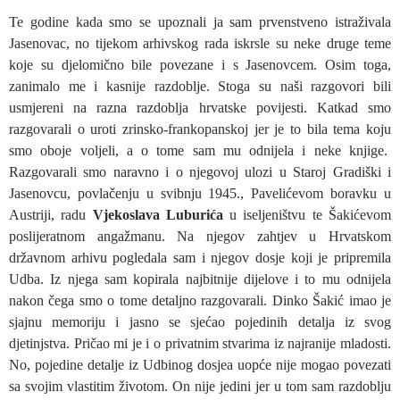
Te godine kada smo se upoznali ja sam prvenstveno istraživala
Jasenovac, no tijekom arhivskog rada iskrsle su neke druge teme
koje su djelomično bile povezane i s Jasenovcem. Osim toga,
zanimalo me i kasnije razdoblje. Stoga su naši razgovori bili
usmjereni na razna razdoblja hrvatske povijesti. Katkad smo
razgovarali o uroti zrinsko-frankopanskoj jer je to bila tema koju
smo oboje voljeli, a o tome sam mu odnijela i neke knjige.
Razgovarali smo naravno i o njegovoj ulozi u Staroj Gradiški i
Jasenovcu, povlačenju u svibnju 1945., Pavelićevom boravku u
Austriji, radu
Vjekoslava Luburića
u iseljeništvu te Šakićevom
poslijeratnom angažmanu. Na njegov zahtjev u Hrvatskom
državnom arhivu pogledala sam i njegov dosje koji je pripremila
Udba. Iz njega sam kopirala najbitnije dijelove i to mu odnijela
nakon čega smo o tome detaljno razgovarali. Dinko Šakić imao je
sjajnu memoriju i jasno se sjećao pojedinih detalja iz svog
djetinjstva. Pričao mi je i o privatnim stvarima iz najranije mladosti.
No, pojedine detalje iz Udbinog dosjea uopće nije mogao povezati
sa svojim vlastitim životom. On nije jedini jer u tom sam razdoblju