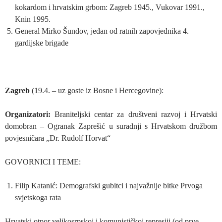
kokardom i hrvatskim grbom: Zagreb 1945., Vukovar 1991.,
Knin 1995.
General Mirko Šundov, jedan od ratnih zapovjednika 4.
gardijske brigade
Zagreb
(19.4. – uz goste iz Bosne i Hercegovine):
Organizatori:
Braniteljski centar za društveni razvoj i Hrvatski
domobran – Ogranak Zaprešić u suradnji s Hrvatskom družbom
povjesničara „Dr. Rudolf Horvat“
GOVORNICI I TEME:
Filip Katanić: Demografski gubitci i najvažnije bitke Prvoga
svjetskoga rata
Hrvatski otpor velikosrpskoj i komunističkoj represiji (od prve