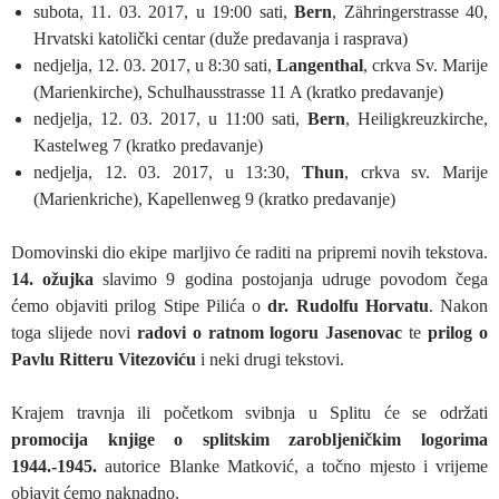
subota, 11. 03. 2017, u 19:00 sati,
Bern
, Zähringerstrasse 40,
Hrvatski katolički centar (duže predavanja i rasprava)
nedjelja, 12. 03. 2017, u 8:30 sati,
Langenthal
, crkva Sv. Marije
(Marienkirche), Schulhausstrasse 11 A (kratko predavanje)
nedjelja, 12. 03. 2017, u 11:00 sati,
Bern
, Heiligkreuzkirche,
Kastelweg 7 (kratko predavanje)
nedjelja, 12. 03. 2017, u 13:30,
Thun
, crkva sv. Marije
(Marienkriche), Kapellenweg 9 (kratko predavanje)
Domovinski dio ekipe marljivo će raditi na pripremi novih tekstova.
14. ožujka
slavimo 9 godina postojanja udruge povodom čega
ćemo objaviti prilog Stipe Pilića o
dr. Rudolfu Horvatu
. Nakon
toga slijede novi
radovi o ratnom logoru Jasenovac
te
prilog o
Pavlu Ritteru Vitezoviću
i neki drugi tekstovi.
Krajem travnja ili početkom svibnja u Splitu će se održati
promocija knjige o splitskim zarobljeničkim logorima
1944.-1945.
autorice Blanke Matković, a točno mjesto i vrijeme
objavit ćemo naknadno.