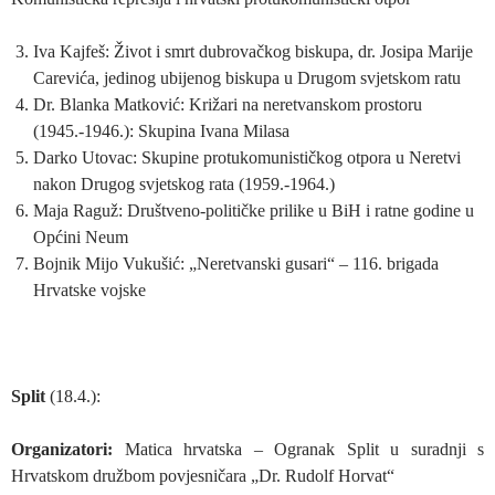
Iva Kajfeš: Život i smrt dubrovačkog biskupa, dr. Josipa Marije
Carevića, jedinog ubijenog biskupa u Drugom svjetskom ratu
Dr. Blanka Matković: Križari na neretvanskom prostoru
(1945.-1946.): Skupina Ivana Milasa
Darko Utovac: Skupine protukomunističkog otpora u Neretvi
nakon Drugog svjetskog rata (1959.-1964.)
Maja Raguž: Društveno-političke prilike u BiH i ratne godine u
Općini Neum
Bojnik Mijo Vukušić: „Neretvanski gusari“ – 116. brigada
Hrvatske vojske
Split
(18.4.):
Organizatori:
Matica hrvatska – Ogranak Split u suradnji s
Hrvatskom družbom povjesničara „Dr. Rudolf Horvat“