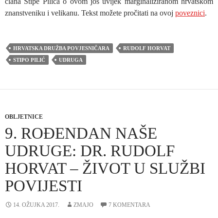
člana Stipe Pilića o ovom još uvijek marginaliziranom hrvatskom
znanstveniku i velikanu. Tekst možete pročitati na ovoj
poveznici
.
HRVATSKA DRUŽBA POVJESNIČARA
RUDOLF HORVAT
STIPO PILIĆ
UDRUGA
OBLJETNICE
9. ROĐENDAN NAŠE
UDRUGE: DR. RUDOLF
HORVAT – ŽIVOT U SLUŽBI
POVIJESTI
14. OŽUJKA 2017.
ZMAJO
7 KOMENTARA