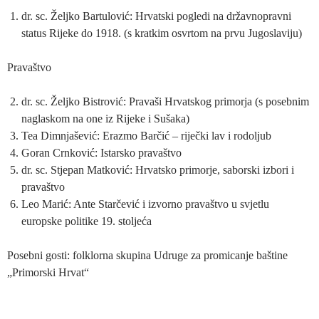
dr. sc. Željko Bartulović: Hrvatski pogledi na državnopravni
status Rijeke do 1918. (s kratkim osvrtom na prvu Jugoslaviju)
Pravaštvo
dr. sc. Željko Bistrović: Pravaši Hrvatskog primorja (s posebnim
naglaskom na one iz Rijeke i Sušaka)
Tea Dimnjašević: Erazmo Barčić – riječki lav i rodoljub
Goran Crnković: Istarsko pravaštvo
dr. sc. Stjepan Matković: Hrvatsko primorje, saborski izbori i
pravaštvo
Leo Marić: Ante Starčević i izvorno pravaštvo u svjetlu
europske politike 19. stoljeća
Posebni gosti: folklorna skupina Udruge za promicanje baštine
„Primorski Hrvat“