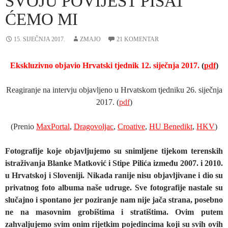
SVOJU POVIJEST PISAT
ĆEMO MI
15. SIJEČNJA 2017.
ZMAJO
21 KOMENTAR
Ekskluzivno objavio Hrvatski tjednik 12. siječnja 2017.
(
pdf
)
Reagiranje na intervju objavljeno u Hrvatskom tjedniku 26. siječnja
2017. (
pdf
)
(Prenio
MaxPortal
,
Dragovoljac
,
Croative
,
HU Benedikt
,
HKV
)
Fotografije koje objavljujemo su snimljene tijekom terenskih
istraživanja Blanke Matković i Stipe Pilića između 2007. i 2010.
u Hrvatskoj i Sloveniji. Nikada ranije nisu objavljivane i dio su
privatnog foto albuma naše udruge. Sve fotografije nastale su
slučajno i spontano jer poziranje nam nije jača strana, posebno
ne na masovnim grobištima i stratištima. Ovim putem
zahvaljujemo svim onim rijetkim pojedincima koji su svih ovih