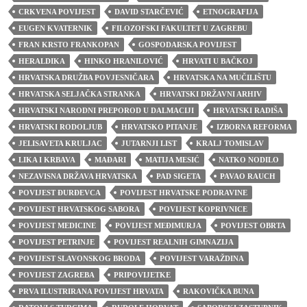
CRKVENA POVIJEST
DAVID STARČEVIĆ
ETNOGRAFIJA
EUGEN KVATERNIK
FILOZOFSKI FAKULTET U ZAGREBU
FRAN KRSTO FRANKOPAN
GOSPODARSKA POVIJEST
HERALDIKA
HINKO HRANILOVIĆ
HRVATI U BAČKOJ
HRVATSKA DRUŽBA POVJESNIČARA
HRVATSKA NA MUČILIŠTU
HRVATSKA SELJAČKA STRANKA
HRVATSKI DRŽAVNI ARHIV
HRVATSKI NARODNI PREPOROD U DALMACIJI
HRVATSKI RADIŠA
HRVATSKI RODOLJUB
HRVATSKO PITANJE
IZBORNA REFORMA
JELISAVETA KRULJAC
JUTARNJI LIST
KRALJ TOMISLAV
LIKA I KRBAVA
MAĐARI
MATIJA MESIĆ
NATKO NODILO
NEZAVISNA DRŽAVA HRVATSKA
PAD SIGETA
PAVAO RAUCH
POVIJEST ĐURĐEVCA
POVIJEST HRVATSKE PODRAVINE
POVIJEST HRVATSKOG SABORA
POVIJEST KOPRIVNICE
POVIJEST MEDICINE
POVIJEST MEĐIMURJA
POVIJEST OBRTA
POVIJEST PETRINJE
POVIJEST REALNIH GIMNAZIJA
POVIJEST SLAVONSKOG BRODA
POVIJEST VARAŽDINA
POVIJEST ZAGREBA
PRIPOVIJETKE
PRVA ILUSTRIRANA POVIJEST HRVATA
RAKOVIČKA BUNA