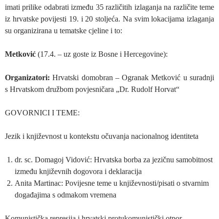
imati prilike odabrati između 35 različitih izlaganja na različite teme
iz hrvatske povijesti 19. i 20 stoljeća. Na svim lokacijama izlaganja
su organizirana u tematske cjeline i to:
Metković
(17.4. – uz goste iz Bosne i Hercegovine):
Organizatori:
Hrvatski domobran – Ogranak Metković u suradnji
s Hrvatskom družbom povjesničara „Dr. Rudolf Horvat“
GOVORNICI I TEME:
Jezik i književnost u kontekstu očuvanja nacionalnog identiteta
dr. sc. Domagoj Vidović: Hrvatska borba za jezičnu samobitnost
između književnih dogovora i deklaracija
Anita Martinac: Povijesne teme u književnosti/pisati o stvarnim
događajima s odmakom vremena
Komunistička represija i hrvatski protukomunistički otpor