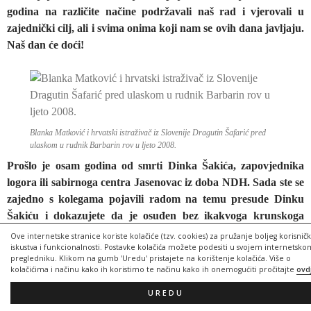
godina na različite načine podržavali naš rad i vjerovali u
zajednički cilj, ali i svima onima koji nam se ovih dana javljaju.
Naš dan će doći!
Blanka Matković i hrvatski istraživač iz Slovenije Dragutin Šafarić pred
ulaskom u rudnik Barbarin rov u ljeto 2008.
Prošlo je osam godina od smrti Dinka Šakića, zapovjednika
logora ili sabirnoga centra Jasenovac iz doba NDH. Sada ste se
zajedno s kolegama pojavili radom na temu presude Dinku
Šakiću i dokazujete da je osuđen bez ikakvoga krunskoga
dokaza za potrebe politike, a ne zakona i pravde. Jeste li svih
Ove internetske stranice koriste kolačiće (tzv. cookies) za pružanje boljeg korisnič
iskustva i funkcionalnosti. Postavke kolačića možete podesiti u svojem internetsko
osam godina istraživali okolnosti suđenja i presude Dinku
pregledniku. Klikom na gumb 'Uredu' pristajete na korištenje kolačića. Više o
Šakiću i zašto ste se posvetili slučaju, ipak, samo jednoga
kolačićima i načinu kako ih koristimo te načinu kako ih onemogućiti pročitajte
ovd
čovjeka?
UREDU