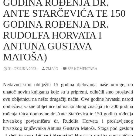
GODINA ROĐENJA DR.
ANTE STARČEVIĆA TE 150
GODINA ROĐENJA DR.
RUDOLFA HORVATA I
ANTUNA GUSTAVA
MATOŠA)
31. OŽUJKA 2023.
ZMAJO
632 KOMENTARA
Nedavno smo obilježili 15 godina djelovanja naše udruge, no
unatoč novim knjigama koje su u pripremi, odlučili smo proslaviti
ovu obljetnicu na nešto drugačiji način. Ove godine hrvatski narod
obilježava važne obljetnice od nacionalnog značaja i to 200 godina
rođenja Otca domovine dr. Ante Starčevića te 150 godina rođenja
hrvatskog povjesničara dr. Rudolfa Horvata i proslavljenog
hrvatskog književnika Antuna Gustava Matoša. Stoga pod geslom
„
I dok je srca, bit će i Kroacije
“ Hrvatska družba povjesničara