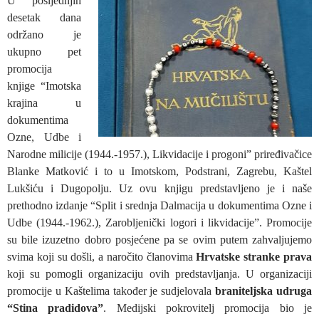
U posljednjih
desetak dana
održano je
ukupno pet
promocija
knjige “Imotska
krajina u
dokumentima
Ozne, Udbe i
Narodne milicije (1944.-1957.), Likvidacije i progoni” priređivačice
Blanke Matković i to u Imotskom, Podstrani, Zagrebu, Kaštel
Lukšiću i Dugopolju. Uz ovu knjigu predstavljeno je i naše
prethodno izdanje “Split i srednja Dalmacija u dokumentima Ozne i
Udbe (1944.-1962.), Zarobljenički logori i likvidacije”. Promocije
su bile izuzetno dobro posjećene pa se ovim putem zahvaljujemo
svima koji su došli, a naročito članovima
Hrvatske stranke prava
koji su pomogli organizaciju ovih predstavljanja. U organizaciji
promocije u Kaštelima također je sudjelovala
braniteljska udruga
“Stina pradidova”
. Medijski pokrovitelj promocija bio je