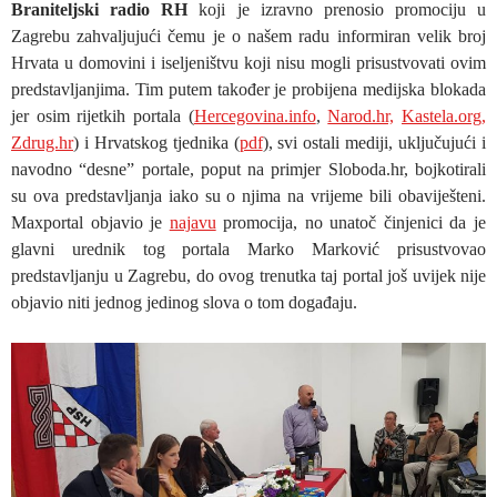
Braniteljski radio RH
koji je izravno prenosio promociju u
Zagrebu zahvaljujući čemu je o našem radu informiran velik broj
Hrvata u domovini i iseljeništvu koji nisu mogli prisustvovati ovim
predstavljanjima. Tim putem također je probijena medijska blokada
jer osim rijetkih portala (
Hercegovina.info
,
Narod.hr,
Kastela.org,
Zdrug.hr
) i Hrvatskog tjednika (
pdf
), svi ostali mediji, uključujući i
navodno “desne” portale, poput na primjer Sloboda.hr, bojkotirali
su ova predstavljanja iako su o njima na vrijeme bili obaviješteni.
Maxportal objavio je
najavu
promocija, no unatoč činjenici da je
glavni urednik tog portala Marko Marković prisustvovao
predstavljanju u Zagrebu, do ovog trenutka taj portal još uvijek nije
objavio niti jednog jedinog slova o tom događaju.