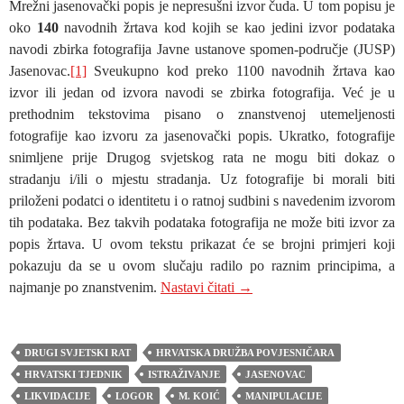
Mrežni jasenovački popis je nepresušni izvor čuda. U tom popisu je
oko
140
navodnih žrtava kod kojih se kao jedini izvor podataka
navodi zbirka fotografija Javne ustanove spomen-područje (JUSP)
Jasenovac.
[1]
Sveukupno kod preko 1100 navodnih žrtava kao
izvor ili jedan od izvora navodi se zbirka fotografija. Već je u
prethodnim tekstovima pisano o znanstvenoj utemeljenosti
fotografije kao izvoru za jasenovački popis. Ukratko, fotografije
snimljene prije Drugog svjetskog rata ne mogu biti dokaz o
stradanju i/ili o mjestu stradanja. Uz fotografije bi morali biti
priloženi podatci o identitetu i o ratnoj sudbini s navedenim izvorom
tih podataka. Bez takvih podataka fotografija ne može biti izvor za
popis žrtava. U ovom tekstu prikazat će se brojni primjeri koji
pokazuju da se u ovom slučaju radilo po raznim principima, a
M. Koić i N. Banić: Jasenov
najmanje po znanstvenim.
Nastavi čitati
→
DRUGI SVJETSKI RAT
HRVATSKA DRUŽBA POVJESNIČARA
HRVATSKI TJEDNIK
ISTRAŽIVANJE
JASENOVAC
LIKVIDACIJE
LOGOR
M. KOIĆ
MANIPULACIJE