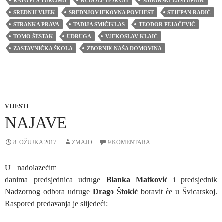
RATOVI S TURCIMA
RUDOLF HORVAT
SABORSKI ZASTUPNIK
SREDNJI VIJEK
SREDNJOVJEKOVNA POVIJEST
STJEPAN RADIĆ
STRANKA PRAVA
TADIJA SMIČIKLAS
TEODOR PEJAČEVIĆ
TOMO ŠESTAK
UDRUGA
VJEKOSLAV KLAIĆ
ZASTAVNIČKA ŠKOLA
ZBORNIK NAŠA DOMOVINA
VIJESTI
NAJAVE
8. OŽUJKA 2017.
ZMAJO
9 KOMENTARA
U nadolazećim
danima predsjednica udruge
Blanka Matković
i predsjednik
Nadzornog odbora udruge
Drago Štokić
boravit će u Švicarskoj.
Raspored predavanja je slijedeći: