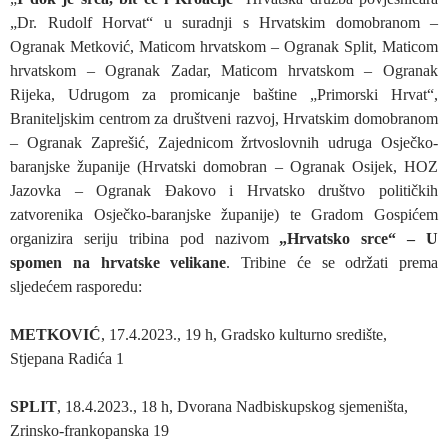
„Dr. Rudolf Horvat“ u suradnji s Hrvatskim domobranom –
Ogranak Metković, Maticom hrvatskom – Ogranak Split, Maticom
hrvatskom – Ogranak Zadar, Maticom hrvatskom – Ogranak
Rijeka, Udrugom za promicanje baštine „Primorski Hrvat“,
Braniteljskim centrom za društveni razvoj, Hrvatskim domobranom
– Ogranak Zaprešić, Zajednicom žrtvoslovnih udruga Osječko-
baranjske županije (Hrvatski domobran – Ogranak Osijek, HOZ
Jazovka – Ogranak Đakovo i Hrvatsko društvo političkih
zatvorenika Osječko-baranjske županije) te Gradom Gospićem
organizira seriju tribina pod nazivom
„Hrvatsko srce“ – U
spomen na hrvatske velikane
. Tribine će se održati prema
sljedećem rasporedu:
METKOVIĆ
, 17.4.2023., 19 h, Gradsko kulturno središte,
Stjepana Radića 1
SPLIT
, 18.4.2023., 18 h, Dvorana Nadbiskupskog sjemeništa,
Zrinsko-frankopanska 19