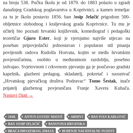
na broju 538. Pučku školu je od 1879. do 1883 polazio u zgradi
današnjeg Gradskog poglavarstva u Koprivnici, a kamen temeljac
za tu je školu postavio 1856. ban J
osip Jelačić
prigodom 500-
obljetnice slobodnog i kraljevskog grada Koprivnice. Tu mu je
učitelj bio poznati hrvatski književnik, komediograf i pedagoški
teoretičar
Gjuro Ester
, koji je vjerojatno najviše utjecao na
poseban pripovjedački jednostavan i popularan stil pisanja
povijesnih radova Rudolfa Horvata, kojim se među hrvatskim
povjesničarima, osobito u međuratnom razdoblju, posebno
izdvajao. Svjetovnom i crkvenom pjevanju ga je poučavao gradski
kapelnik, glazbeni pedagog, skladatelj, pokretač i suosnivač
„Hrvatskog pjevačkog društva Podravac“
Tomo Šestak
, inače
prijatelj glazbenog povjesničara Franje Xavera Kuhača.
9. ROĐENDAN NAŠE UDRUGE: DR. RUDOLF HORVAT 
Nastavi čitati
→
1848.
ANTUN GUSTAV MATOŠ
ARHIVI
BAN IVAN KARLOVIĆ
BAN JOSIP JELAČIĆ
BANOVINA HRVATSKA
BRAĆA HRVATSKOG ZMAJA
BUĐENJE NACIONALNE SVIJEST