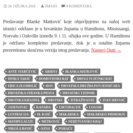
24. OŽUJKA 2018.
ZMAJO
9 KOMENTARA
Predavanje Blanke Matković koje objavljujemo na našoj web
stranici održano je u hrvatskim župama u Hamiltonu, Mississaugi,
Norvalu i Oakvillu između 9. i 11. ožujka ove godine. U Hamiltonu
je održano kompletno predavanje, dok je u ostalim župama
PREDA
prezentirana skraćena verzija istog predavanja.
Nastavi čitati
→
ANTE STARČEVIĆ
ARHIVI
BLANKA MATKOVIĆ
DINKO ŠAKIĆ
DOMOVINSKI RAT
DRUGI SVJETSKI RAT
ERICA ZLOMISLIĆ
HOS
HRVATSKA DRUŽBA POVJESNIČARA
HRVATSKA STRANKA PRAVA
HRVATSKI TJEDNIK
IMOTSKA KRAJINA
IMOTSKI
ISTRAŽIVANJE
IVAN HRVOIĆ
JASENOVAC
KANADA
LIKVIDACIJE
LOGOR
LUSTRACIJA
M. KOIĆ
MAKARSKA
MAKARSKO PRIMORJE
MANIPULACIJE
METKOVIĆ
NERETVANSKI KRAJ
NIKOLA BANIĆ
OZNA
PORAĆE