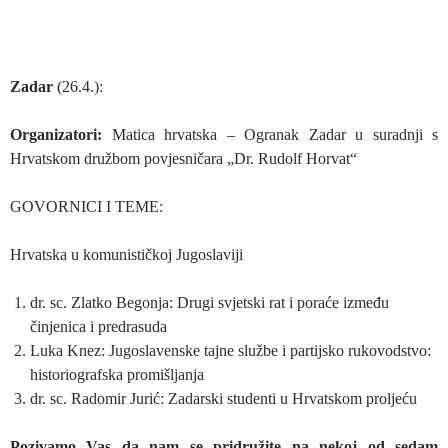
Zadar
(26.4.):
Organizatori:
Matica hrvatska – Ogranak Zadar u suradnji s
Hrvatskom družbom povjesničara „Dr. Rudolf Horvat“
GOVORNICI I TEME:
Hrvatska u komunističkoj Jugoslaviji
dr. sc. Zlatko Begonja: Drugi svjetski rat i poraće između
činjenica i predrasuda
Luka Knez: Jugoslavenske tajne službe i partijsko rukovodstvo:
historiografska promišljanja
dr. sc. Radomir Jurić: Zadarski studenti u Hrvatskom proljeću
Pozivamo Vas da nam se pridružite na nekoj od sedam