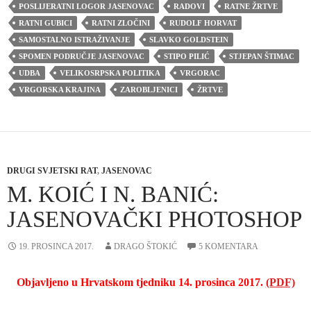
POSLIJERATNI LOGOR JASENOVAC
RADOVI
RATNE ŽRTVE
RATNI GUBICI
RATNI ZLOČINI
RUDOLF HORVAT
SAMOSTALNO ISTRAŽIVANJE
SLAVKO GOLDSTEIN
SPOMEN PODRUČJE JASENOVAC
STIPO PILIĆ
STJEPAN ŠTIMAC
UDBA
VELIKOSRPSKA POLITIKA
VRGORAC
VRGORSKA KRAJINA
ZAROBLJENICI
ŽRTVE
DRUGI SVJETSKI RAT
,
JASENOVAC
M. KOIĆ I N. BANIĆ:
JASENOVAČKI PHOTOSHOP
19. PROSINCA 2017.
DRAGO ŠTOKIĆ
5 KOMENTARA
Objavljeno u Hrvatskom tjedniku 14. prosinca 2017.
(PDF)