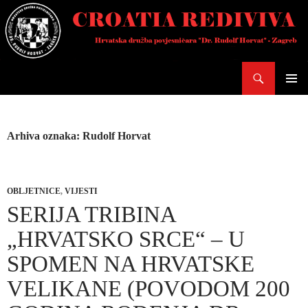
Skoči
do
sadržaja
Pretraži
PRIMAR
IZBORN
Arhiva oznaka: Rudolf Horvat
OBLJETNICE
,
VIJESTI
SERIJA TRIBINA
„HRVATSKO SRCE“ – U
SPOMEN NA HRVATSKE
VELIKANE (POVODOM 200