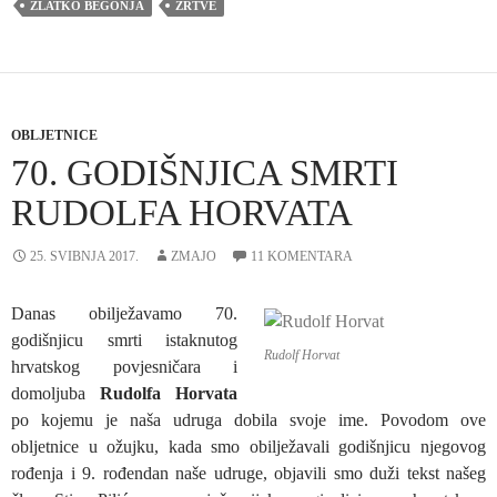
ZLATKO BEGONJA
ŽRTVE
OBLJETNICE
70. GODIŠNJICA SMRTI
RUDOLFA HORVATA
25. SVIBNJA 2017.
ZMAJO
11 KOMENTARA
Danas obilježavamo 70.
godišnjicu smrti istaknutog
Rudolf Horvat
hrvatskog povjesničara i
domoljuba
Rudolfa Horvata
po kojemu je naša udruga dobila svoje ime. Povodom ove
obljetnice u ožujku, kada smo obilježavali godišnjicu njegovog
rođenja i 9. rođendan naše udruge, objavili smo duži tekst našeg