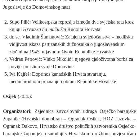
Jugoslavije do Domovinskog rata)
Stipo Pilić: Velikosrpska represija između dva svjetska rata kroz
knjigu
Hrvatska na mučilištu
Rudolfa Horvata
dr. sc. Vladimir Šumanović: Zatajena svjedočanstva – medijska
vidljivost iskaza partizanskih dužnosnika o jugoslavenskim
zločinima 1945. u javnom životu Republike Hrvatske
Vedran Petrović: Vinko Nikolić i njegova cjeloživotna borba za
povijesnu istinu svoje Domovine
Iva Kajfeš: Doprinos kanadskih Hrvata stvaranju,
međunarodnom priznanju i obrani Republike Hrvatske
Osijek
(20.4.):
Organizatori:
Zajednica žrtvoslovnih udruga Osječko-baranjske
županije (Hrvatski domobran – Ogranak Osijek, HOZ Jazovka –
Ogranak Đakovo, Hrvatsko društvo političkih zatvorenika Osječko-
baranjske županije) u suradnji s Hrvatskom družbom povjesničara