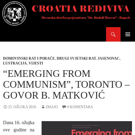
Skoči
do
sadržaja
Pretraži
PRIMAR
IZBORN
DOMOVINSKI RAT I PORAĆE
,
DRUGI SVJETSKI RAT
,
JASENOVAC
,
LUSTRACIJA
,
VIJESTI
“EMERGING FROM
COMMUNISM”, TORONTO –
GOVOR B. MATKOVIĆ
25. OŽUJKA 2018.
ZMAJO
9 KOMENTARA
Dana 16. ožujka
ove godine na