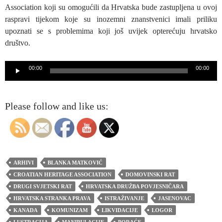
Association koji su omogućili da Hrvatska bude zastupljena u ovoj
raspravi tijekom koje su inozemni znanstvenici imali priliku
upoznati se s problemima koji još uvijek opterećuju hrvatsko
društvo.
Reproduktor
00:00
00:00
audiozapisa
Please follow and like us:
ARHIVI
BLANKA MATKOVIĆ
CROATIAN HERITAGE ASSOCIATION
DOMOVINSKI RAT
DRUGI SVJETSKI RAT
HRVATSKA DRUŽBA POVJESNIČARA
HRVATSKA STRANKA PRAVA
ISTRAŽIVANJE
JASENOVAC
KANADA
KOMUNIZAM
LIKVIDACIJE
LOGOR
LUSTRACIJA
MANIPULACIJE
PORAĆE