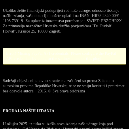
Ukoliko želite financijski poduprijeti rad naše udruge, odnosno tiskanje
naših izdanja, vašu donaciju možete uplatiti na IBAN: HR75 2340 0091
1108 7391 9. Za uplate iz inozemstva potreban je i SWIFT: PBZGHR2X.
Za primatelja naznačite: Hrvatska družba povjesničara “Dr. Rudolf
Horvat”, Krsišće 25, 10000 Zagreb.
Error! Missing PayPal API credentials. Please configure the PayPal
API credentials by going to the settings menu of this plugin.
Sadržaji objavljeni na ovim stranicama zaštićeni su prema Zakonu o
autorskim pravima Republike Hrvatske, te se ne smiju koristiti i preuzimati
bez dozvole autora. | 2016. © Sva prava pridržana
PRODAJA NAŠIH IZDANJA
U ožujku 2025. iz tiska su izašla nova izdanja naše udruge koja pod