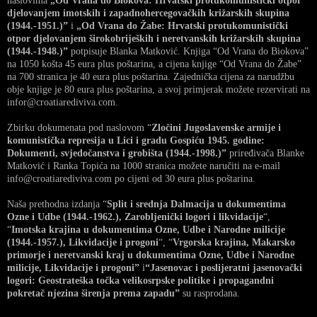
naslovima
„Od Vrana do Biokova: Hrvatski protukomunistički otpor
djelovanjem imotskih i zapadnohercegovačkih križarskih skupina
(1944.-1951.)”
i
„Od Vrana do Žabe: Hrvatski protukomunistički
otpor djelovanjem širokobrijeških i neretvanskih križarskih skupina
(1944.-1948.)”
potpisuje Blanka Matković. Knjiga “Od Vrana do Biokova”
na 1050 košta 45 eura plus poštarina, a cijena knjige “Od Vrana do Žabe”
na 700 stranica je 40 eura plus poštarina. Zajednička cijena za narudžbu
obje knjige je 80 eura plus poštarina, a svoj primjerak možete rezervirati na
infor@croatiarediviva.com.
Zbirku dokumenata pod naslovom “
Zločini Jugoslavenske armije i
komunistička represija u Lici i gradu Gospiću 1945. godine:
Dokumenti, svjedočanstva i grobišta (1944.-1998.)”
priređivača Blanke
Matković i Ranka Topića na 1000 stranica možete naručiti na e-mail
info@croatiarediviva.com po cijeni od 30 eura plus poštarina.
Naša prethodna izdanja “
Split i srednja Dalmacija u dokumentima
Ozne i Udbe (1944.-1962.), Zarobljenički logori i likvidacije
“,
“
Imotska krajina u dokumentima Ozne, Udbe i Narodne milicije
(1944.-1957.), Likvidacije i progoni
“, “
Vrgorska krajina, Makarsko
primorje i neretvanski kraj u dokumentima Ozne, Udbe i Narodne
milicije, Likvidacije i progoni”
i
“Jasenovac i poslijeratni jasenovački
logori: Geostrateška točka velikosrpske politike i propagandni
pokretač njezina širenja prema zapadu”
su rasprodana.