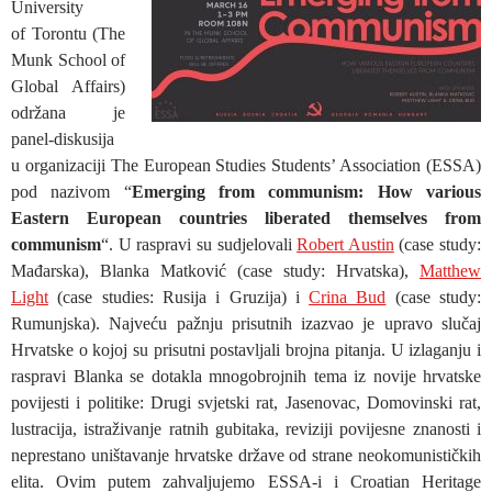
University
of Torontu (The
Munk School of
Global Affairs)
održana je
panel-diskusija
u organizaciji The European Studies Students’ Association (ESSA)
pod nazivom “
Emerging from communism: How various
Eastern European countries liberated themselves from
communism
“. U raspravi su sudjelovali
Robert Austin
(case study:
Mađarska), Blanka Matković (case study: Hrvatska),
Matthew
Light
(case studies: Rusija i Gruzija) i
Crina Bud
(case study:
Rumunjska). Najveću pažnju prisutnih izazvao je upravo slučaj
Hrvatske o kojoj su prisutni postavljali brojna pitanja. U izlaganju i
raspravi Blanka se dotakla mnogobrojnih tema iz novije hrvatske
povijesti i politike: Drugi svjetski rat, Jasenovac, Domovinski rat,
lustracija, istraživanje ratnih gubitaka, reviziji povijesne znanosti i
neprestano uništavanje hrvatske države od strane neokomunističkih
elita. Ovim putem zahvaljujemo ESSA-i i Croatian Heritage