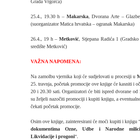
Grada Vrgorca)
25.4., 19.30 h –
Makarska
, Dvorana Arte – Glazbe
(suorganizator Matica hrvatska – ogranak Makarska)
26.4., 19 h –
Metković
, Stjepana Radića 1 (Gradsko
središte Metković)
VAŽNA NAPOMENA:
Na zamolbu vjernika koji će sudjelovati u procesiji u
M
25. travnja, početak promocije ove knjige će kasniti i
20 i 20.30 sati. Organizatori će biti ispred dvorane od 
su željeli nazočiti promociji i kupiti knjigu, a eventua
čekati početak promocije.
Osim ove knjige, zainteresirani će moći kupiti i knjigu 
dokumentima Ozne, Udbe i Narodne milicije
Likvidacije i progoni
“.