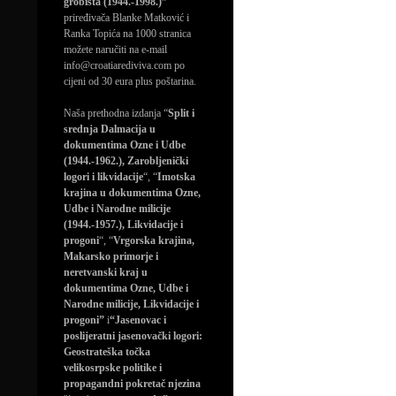
grobišta (1944.-1998.)”
priređivača Blanke Matković i
Ranka Topića na 1000 stranica
možete naručiti na e-mail
info@croatiarediviva.com po
cijeni od 30 eura plus poštarina.
Naša prethodna izdanja “
Split i
srednja Dalmacija u
dokumentima Ozne i Udbe
(1944.-1962.), Zarobljenički
logori i likvidacije
“, “
Imotska
krajina u dokumentima Ozne,
Udbe i Narodne milicije
(1944.-1957.), Likvidacije i
progoni
“, “
Vrgorska krajina,
Makarsko primorje i
neretvanski kraj u
dokumentima Ozne, Udbe i
Narodne milicije, Likvidacije i
progoni”
i
“Jasenovac i
poslijeratni jasenovački logori:
Geostrateška točka
velikosrpske politike i
propagandni pokretač njezina