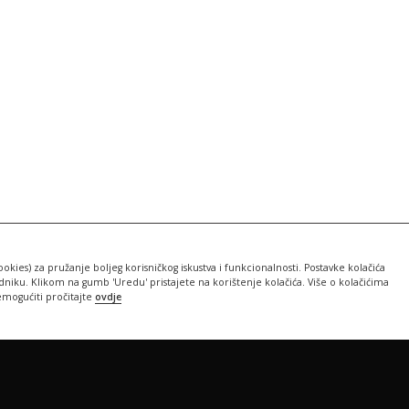
ookies) za pružanje boljeg korisničkog iskustva i funkcionalnosti. Postavke kolačića
iku. Klikom na gumb 'Uredu' pristajete na korištenje kolačića. Više o kolačićima
emogućiti pročitajte
ovdje