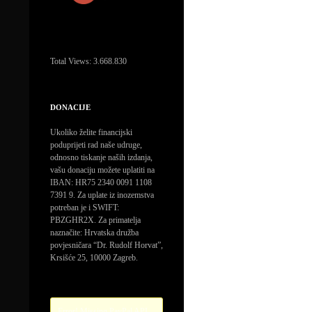
Total Views:
3.668.830
DONACIJE
Ukoliko želite financijski
poduprijeti rad naše udruge,
odnosno tiskanje naših izdanja,
vašu donaciju možete uplatiti na
IBAN: HR75 2340 0091 1108
7391 9. Za uplate iz inozemstva
potreban je i SWIFT:
PBZGHR2X. Za primatelja
naznačite: Hrvatska družba
povjesničara “Dr. Rudolf Horvat”,
Krsišće 25, 10000 Zagreb.
Error! Missing PayPal API