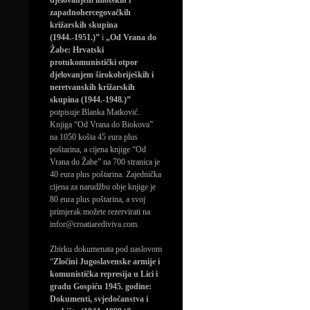
djelovanjem imotskih i
zapadnohercegovačkih
križarskih skupina
(1944.-1951.)”
i
„Od Vrana do
Žabe: Hrvatski
protukomunistički otpor
djelovanjem širokobrijeških i
neretvanskih križarskih
skupina (1944.-1948.)”
potpisuje Blanka Matković.
Knjiga “Od Vrana do Biokova”
na 1050 košta 45 eura plus
poštarina, a cijena knjige “Od
Vrana do Žabe” na 700 stranica je
40 eura plus poštarina. Zajednička
cijena za narudžbu obje knjige je
80 eura plus poštarina, a svoj
primjerak možete rezervirati na
infor@croatiarediviva.com.
Zbirku dokumenata pod naslovom
“
Zločini Jugoslavenske armije i
komunistička represija u Lici i
gradu Gospiću 1945. godine:
Dokumenti, svjedočanstva i