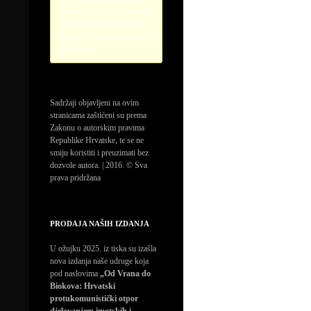
credentials. Please configure
the PayPal API credentials by
going to the settings menu of
this plugin.
Sadržaji objavljeni na ovim
stranicama zaštićeni su prema
Zakonu o autorskim pravima
Republike Hrvatske, te se ne
smiju koristiti i preuzimati bez
dozvole autora. | 2016. © Sva
prava pridržana
PRODAJA NAŠIH IZDANJA
U ožujku 2025. iz tiska su izašla
nova izdanja naše udruge koja
pod naslovima
„Od Vrana do
Biokova: Hrvatski
protukomunistički otpor