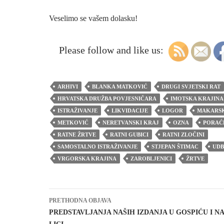
Veselimo se vašem dolasku!
Please follow and like us:
ARHIVI
BLANKA MATKOVIĆ
DRUGI SVJETSKI RAT
HRVATSKA DRUŽBA POVJESNIČARA
IMOTSKA KRAJINA
ISTRAŽIVANJE
LIKVIDACIJE
LOGOR
MAKARSK
METKOVIĆ
NERETVANSKI KRAJ
OZNA
PORAĆ
RATNE ŽRTVE
RATNI GUBICI
RATNI ZLOČINI
SAMOSTALNO ISTRAŽIVANJE
STJEPAN ŠTIMAC
UD
VRGORSKA KRAJINA
ZAROBLJENICI
ŽRTVE
Navigacija
PRETHODNA OBJAVA
objava
PREDSTAVLJANJA NAŠIH IZDANJA U GOSPIĆU I NA