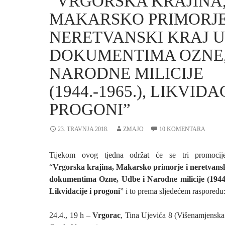
“VRGORSKA KRAJINA
MAKARSKO PRIMORJE
NERETVANSKI KRAJ U
DOKUMENTIMA OZNE,
NARODNE MILICIJE
(1944.-1965.), LIKVIDAC
PROGONI”
23. TRAVNJA 2018.
ZMAJO
10 KOMENTARA
Tijekom ovog tjedna održat će se tri promocij
“
Vrgorska krajina, Makarsko primorje i neretvansk
dokumentima Ozne, Udbe i Narodne milicije (1944.
Likvidacije i progoni
” i to prema sljedećem rasporedu
24.4., 19 h –
Vrgorac
, Tina Ujevića 8 (Višenamjensk