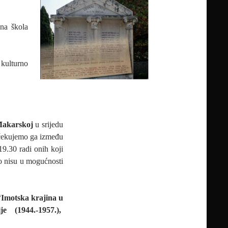
na škola
 kulturno
akarskoj
u srijedu
 očekujemo ga između
19.30 radi onih koji
lno nisu u mogućnosti
“
Imotska krajina u
 (1944.-1957.),