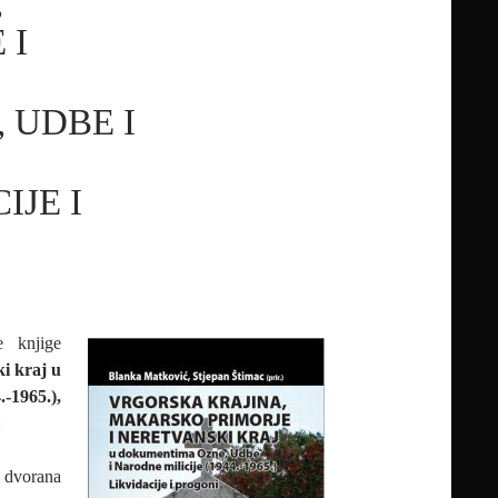
,
 I
 UDBE I
IJE I
e knjige
i kraj u
-1965.),
:
a dvorana