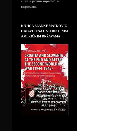
širenja prema zapadu”
su
rasprodana.
KNJIGA BLANKE MATKOVIĆ
OBJAVLJENA U SJEDINJENIM
AMERIČKIM DRŽAVAMA