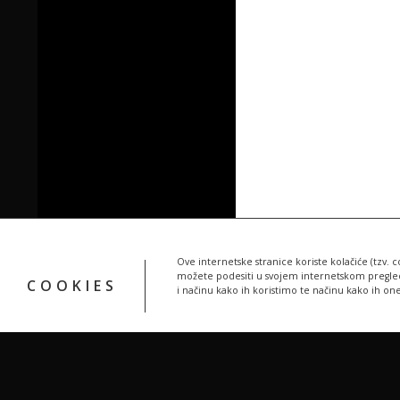
Ove internetske stranice koriste kolačiće (tzv. c
možete podesiti u svojem internetskom pregledn
COOKIES
i načinu kako ih koristimo te načinu kako ih on