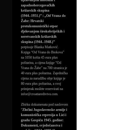
djelovanjem imotskih i
zapadnohercegovačkih
križarskih skupina
(1944.-1951.)”
i
„Od Vrana do
Žabe: Hrvatski
protukomunistički otpor
djelovanjem širokobrijeških i
neretvanskih križarskih
skupina (1944.-1948.)”
potpisuje Blanka Matković.
Knjiga “Od Vrana do Biokova”
na 1050 košta 45 eura plus
poštarina, a cijena knjige “Od
Vrana do Žabe” na 700 stranica je
40 eura plus poštarina. Zajednička
cijena za narudžbu obje knjige je
80 eura plus poštarina, a svoj
primjerak možete rezervirati na
infor@croatiarediviva.com.
Zbirku dokumenata pod naslovom
“
Zločini Jugoslavenske armije i
komunistička represija u Lici i
gradu Gospiću 1945. godine:
Dokumenti, svjedočanstva i