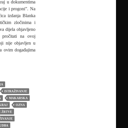
 kraj u dokumentima
cije i progoni”. Na
čica izdanja Blanka
tičkim zločinima i
a dijela objavljeno
 pročitati na ovoj
oji nije objavljen u
na ovim događajima
RA
ISTRAŽIVANJE
A
MAKARSKA
KRAJ
OZNA
 ŽRTVE
ŽIVANJE
UDBA