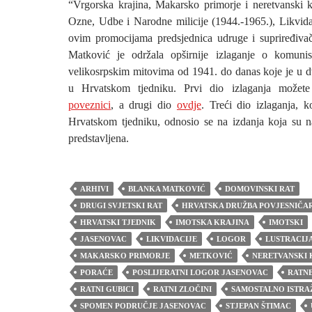
“Vrgorska krajina, Makarsko primorje i neretvanski
Ozne, Udbe i Narodne milicije (1944.-1965.), Likvida
ovim promocijama predsjednica udruge i supriređiva
Matković je održala opširnije izlaganje o komunis
velikosrpskim mitovima od 1941. do danas koje je u dv
u Hrvatskom tjedniku. Prvi dio izlaganja možete
poveznici
, a drugi dio
ovdje
. Treći dio izlaganja, k
Hrvatskom tjedniku, odnosio se na izdanja koja su 
predstavljena.
ARHIVI
BLANKA MATKOVIĆ
DOMOVINSKI RAT
DRUGI SVJETSKI RAT
HRVATSKA DRUŽBA POVJESNIČA
HRVATSKI TJEDNIK
IMOTSKA KRAJINA
IMOTSKI
JASENOVAC
LIKVIDACIJE
LOGOR
LUSTRACIJ
MAKARSKO PRIMORJE
METKOVIĆ
NERETVANSKI 
PORAĆE
POSLIJERATNI LOGOR JASENOVAC
RATNE
RATNI GUBICI
RATNI ZLOČINI
SAMOSTALNO ISTRA
SPOMEN PODRUČJE JASENOVAC
STJEPAN ŠTIMAC