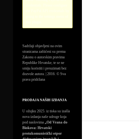
credentials. Please configure
the PayPal API credentials by
going to the settings menu of
this plugin.
Sadržaji objavljeni na ovim
stranicama zaštićeni su prema
Zakonu o autorskim pravima
Republike Hrvatske, te se ne
smiju koristiti i preuzimati bez
dozvole autora. | 2016. © Sva
prava pridržana
PRODAJA NAŠIH IZDANJA
U ožujku 2025. iz tiska su izašla
nova izdanja naše udruge koja
pod naslovima
„Od Vrana do
Biokova: Hrvatski
protukomunistički otpor