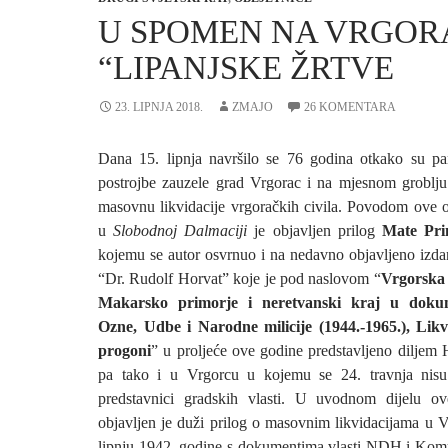
U SPOMEN NA VRGOR
“LIPANJSKE ŽRTVE
23. LIPNJA 2018.
ZMAJO
26 KOMENTARA
Dana 15. lipnja navršilo se 76 godina otkako su pa
postrojbe zauzele grad Vrgorac i na mjesnom groblju
masovnu likvidacije vrgoračkih civila. Povodom ove o
u
Slobodnoj Dalmaciji
je objavljen prilog
Mate Pri
kojemu se autor osvrnuo i na nedavno objavljeno iz
“Dr. Rudolf Horvat” koje je pod naslovom “
Vrgorska 
Makarsko primorje i neretvanski kraj u doku
Ozne, Udbe i Narodne milicije (1944.-1965.), Likvi
progoni
” u proljeće ove godine predstavljeno diljem 
pa tako i u Vrgorcu u kojemu se 24. travnja nisu 
predstavnici gradskih vlasti. U uvodnom dijelu ov
objavljen je duži prilog o masovnim likvidacijama u 
lipnju 1942. godine s dokumentima vlasti NDH i Kom