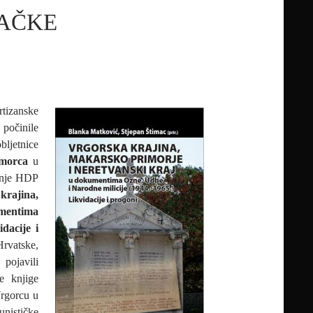
AČKE
rtizanske
 počinile
bljetnice
morca
u
danje HDP
krajina,
mentima
dacije i
Hrvatske,
pojavili
e knjige
Vrgorcu u
unističke