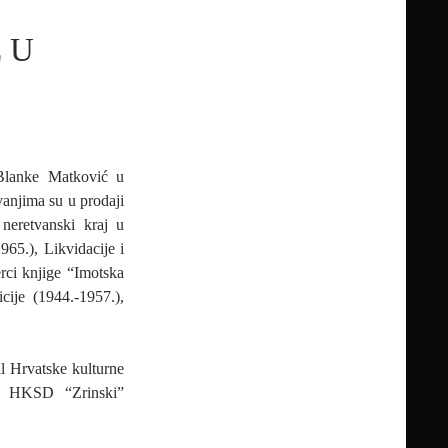
 U
 Blanke Matković u
anjima su u prodaji
 neretvanski kraj u
65.), Likvidacije i
erci knjige “Imotska
ije (1944.-1957.),
il Hrvatske kulturne
i HKSD “Zrinski”