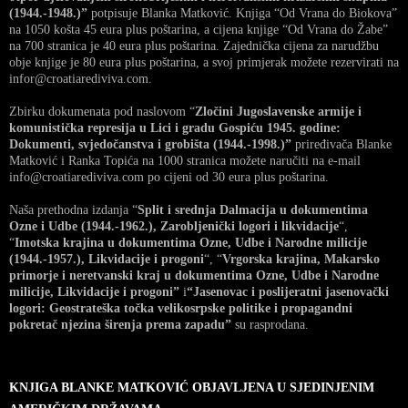
(1944.-1948.)”
potpisuje Blanka Matković. Knjiga “Od Vrana do Biokova”
na 1050 košta 45 eura plus poštarina, a cijena knjige “Od Vrana do Žabe”
na 700 stranica je 40 eura plus poštarina. Zajednička cijena za narudžbu
obje knjige je 80 eura plus poštarina, a svoj primjerak možete rezervirati na
infor@croatiarediviva.com.
Zbirku dokumenata pod naslovom “
Zločini Jugoslavenske armije i
komunistička represija u Lici i gradu Gospiću 1945. godine:
Dokumenti, svjedočanstva i grobišta (1944.-1998.)”
priređivača Blanke
Matković i Ranka Topića na 1000 stranica možete naručiti na e-mail
info@croatiarediviva.com po cijeni od 30 eura plus poštarina.
Naša prethodna izdanja “
Split i srednja Dalmacija u dokumentima
Ozne i Udbe (1944.-1962.), Zarobljenički logori i likvidacije
“,
“
Imotska krajina u dokumentima Ozne, Udbe i Narodne milicije
(1944.-1957.), Likvidacije i progoni
“, “
Vrgorska krajina, Makarsko
primorje i neretvanski kraj u dokumentima Ozne, Udbe i Narodne
milicije, Likvidacije i progoni”
i
“Jasenovac i poslijeratni jasenovački
logori: Geostrateška točka velikosrpske politike i propagandni
pokretač njezina širenja prema zapadu”
su rasprodana.
KNJIGA BLANKE MATKOVIĆ OBJAVLJENA U SJEDINJENIM