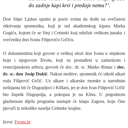
do zadnje kapi krvi i predaje nema?’.
Don Stipe Ljubas uputio je poziv svima da dođu na svečanost
otkrivanja spomenika, koji je rad akademskog kipara Marka
Gugića, kojom će se Sinj i Cetinski kraj odužuti velikom junaku i
svećeniku don Ivanu Filipoviću Grčiću.
O dokumentima koji govore o velikoj ulozi don Ivana u sinjskom
boju i njegovom životu, koji su pronađeni u zadarskom i
venecijanskom arhivu, govorit će doc. dr. sc. Marko Rimac i
doc.
dr. sc. don Josip Dukić
. Nakon molitve, spomenik će otkriti alkari
roda Filipović Grčić. Uz alkare i alkarske momke u narodnim
nošnjama bit će Dugopljoci i Klišani, jer je don Ivan Filipović Grčić
bio župnik Dugopolja, a pokopan je na Klisu. U prigodnom
glazbenom dijelu programa nastupit će klapa Zagora, koju čine
pjevači iz nekoliko naselja Cetinske krajine.
Izvor:
Ferata.hr