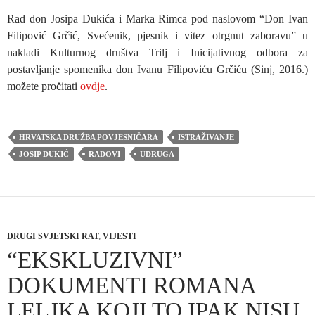
Rad don Josipa Dukića i Marka Rimca pod naslovom “Don Ivan
Filipović Grčić, Svećenik, pjesnik i vitez otrgnut zaboravu” u
nakladi Kulturnog društva Trilj i Inicijativnog odbora za
postavljanje spomenika don Ivanu Filipoviću Grčiću (Sinj, 2016.)
možete pročitati
ovdje
.
HRVATSKA DRUŽBA POVJESNIČARA
ISTRAŽIVANJE
JOSIP DUKIĆ
RADOVI
UDRUGA
DRUGI SVJETSKI RAT
,
VIJESTI
“EKSKLUZIVNI”
DOKUMENTI ROMANA
LELJKA KOJI TO IPAK NISU