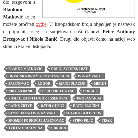
dio razgovora s
Blankom
Matković
kojeg
možete pročitati
ovdje
. U listopadskom broju objavljen je nastavak
u pripremi kojeg su sudjelovali naši članovi
Peter Anthony
Ercegovac
i
Nikola Banić
. Drugi dio objavit ćemo na našoj web
stranici krajem listopada.
BLANKA MATKOVIĆ
DRUGI SVJETSKI RAT
HRVATSKA DRUŽBA POVJESNIČARA
ISTRAŽIVANJE
JASENOVAC
LOGOR
MANIPULACIJE
MEDIJI
NIKOLA BANIĆ
PERO ERCEGOVAC
PORAĆE
POSLIJERATNI LOGOR JASENOVAC
PROPAGANDA
RATNE ŽRTVE
RATNI GUBICI
RATNI ZLOČINI
SAMOSTALNO ISTRAŽIVANJE
SLAVKO GOLDSTEIN
SPOMEN PODRUČJE JASENOVAC
STIPO PILIĆ
TISAK
TVRTKO JAKOVINA
UDRUGA