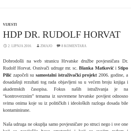
VIJESTI
HDP DR. RUDOLF HORVAT
2. LIPNJA 2016.
ZMAJO
8 KOMENTARA
Dobrodošli na web stranicu Hrvatske družbe povjesničara Dr.
Rudolf Horvat. Osnivači udruge mr. sc.
Blanka Matković
i
Stipo
Pilić
započeli su
samostalni istraživački projekt
2006. godine, a
dosadašnji rezultati tog rada objavljeni su u većem broju knjiga i
akademskih časopisa. Fokus naših istraživanja je na
“kontroverznim” temama iz suvremene hrvatske povijest odnosno
svima onima koje su iz političkih i ideoloških razloga dosada bile
kontaminirane.
Naša udruga ne okuplja samo povjesničare po struci nego i sve one