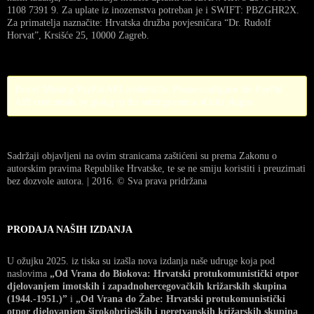
1108 7391 9. Za uplate iz inozemstva potreban je i SWIFT: PBZGHR2X.
Za primatelja naznačite: Hrvatska družba povjesničara “Dr. Rudolf
Horvat”, Krsišće 25, 10000 Zagreb.
Error! Missing PayPal API credentials. Please configure the PayPal
API credentials by going to the settings menu of this plugin.
Sadržaji objavljeni na ovim stranicama zaštićeni su prema Zakonu o
autorskim pravima Republike Hrvatske, te se ne smiju koristiti i preuzimati
bez dozvole autora. | 2016. © Sva prava pridržana
PRODAJA NAŠIH IZDANJA
U ožujku 2025. iz tiska su izašla nova izdanja naše udruge koja pod
naslovima
„Od Vrana do Biokova: Hrvatski protukomunistički otpor
djelovanjem imotskih i zapadnohercegovačkih križarskih skupina
(1944.-1951.)”
i
„Od Vrana do Žabe: Hrvatski protukomunistički
otpor djelovanjem širokobrijeških i neretvanskih križarskih skupina