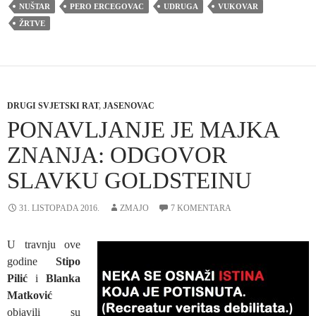
NUŠTAR
PERO ERCEGOVAC
UDRUGA
VUKOVAR
ŽRTVE
DRUGI SVJETSKI RAT
,
JASENOVAC
PONAVLJANJE JE MAJKA
ZNANJA: ODGOVOR
SLAVKU GOLDSTEINU
31. LISTOPADA 2016.
ZMAJO
7 KOMENTARA
U travnju ove
godine
Stipo
Pilić
i
Blanka
Matković
objavili su