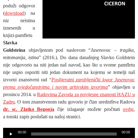
poduži odgovor
(
download
) na
niz neistina
iznesenih u
knjizi-pamfletu
Slavka
Goldsteina
objavljenom pod naslovom “
Jasenovac – tragika,
mitomanija, istina
” (2016.). Do dana današnjeg Slavko Goldstein
nije odgovorio na niti jedan naš navod, kao što u svome pamfletu
nije uspio osporiti niti jedan dokument na kojemu se temelji naš
izvorni znanstveni rad “
Poslijeratni zarobljenički logor Jasenovac
prema svjedočanstvima i novim arhivskim izvorima
” objavljen u
prosincu 2014. u
Radovima Zavoda za povijesne znanosti HAZU u
Zadru
. O tom znanstvenom radu govorio je član uredništva Radova
dr. sc. Zlatko Begonja
čije izlaganje možete pročitati
ovdje
,
a tonski zapis poslušati na našoj stranici.
Reproduktor
00:00
00:00