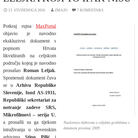
13. STUDENOGA 2016.
ZMAJO
7 KOMENTARA
Potkraj rujna
MaxPortal
objavio je navodno
ekskluzivni dokument s
popisom Hrvata
likvidiranih na celjskom
području kojeg je navodno
pronašao
Roman Leljak
.
Spomenuti dokument čuva
se u
Arhivu Republike
Slovenije, fond AS-1931,
Republiški sekretariat za
notranje zadeve SRS,
Mikrofilmovi – serija U
,
a pronašli su ga tijekom
Naslovnica elaborata o celjskim grobištima s
datumom prosinac 2009.
istraživanja u slovenskim
arhivima
Stipo Pilić
i