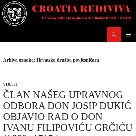
Skoči
do
sadržaja
Pretraži
PRIMAR
IZBORN
Arhiva oznaka: Hrvatska družba povjesničara
VIJESTI
ČLAN NAŠEG UPRAVNOG
ODBORA DON JOSIP DUKIĆ
OBJAVIO RAD O DON
IVANU FILIPOVIĆU GRČIĆU