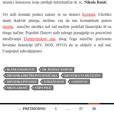
stranici Jasenovac koju uređuje informatičar dr. sc.
Nikola Banić
.
Svi naši kontakt podaci nalaze se na stranici
Kontakt
. Ukoliko
imate ikakvih pitanja, molimo vas da nas kontaktirate putem
emaila
, naročito ukoliko naš rad možete podržati financijski ili na
druge načine. Pojedini članovi naše udruge ponajprije su posvećeni
istraživanju
Domovinskog rata
zbog čega naročito pozivamo
hrvatske branitelje (HV, HOS, HVO) da se uključe u naš rad.
Unaprijed zahvaljujemo!
BLANKA MATKOVIĆ
DR. RUDOLF HORVAT
HRVATSKA DRUŽBA POVJESNIČARA
HRVATSKA NA MUČILIŠTU
HRVATSKA POVIJEST
ISTRAŽIVANJE
JASENOVAC
NIKOLA BANIĆ
STIPO PILIĆ
Navigacija
← PRETHODNO
1
…
17
18