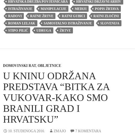
HRVATSKA DRUŽBA POVJESNIČARA
HRVATSKI DRŽAVNI ARHIV
ISTRAŽIVANJE
MANIPULACIJE
MEDIJI
POPIS ŽRTAVA
RADOVI
RATNE ŽRTVE
RATNI GUBICI
RATNI ZLOČINI
ROMAN LELJAK
SAMOSTALNO ISTRAŽIVANJE
SLOVENIJA
STIPO PILIĆ
UDRUGA
ŽRTVE
DOMOVINSKI RAT
,
OBLJETNICE
U KNINU ODRŽANA
PREDSTAVA “BITKA ZA
VUKOVAR-KAKO SMO
BRANILI GRAD I
HRVATSKU”
10. STUDENOGA 2016.
ZMAJO
7 KOMENTARA