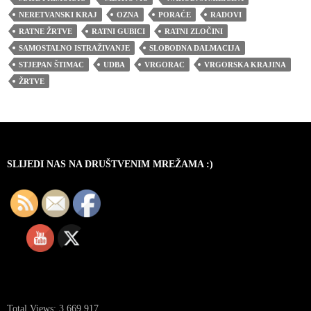
NERETVANSKI KRAJ
OZNA
PORAĆE
RADOVI
RATNE ŽRTVE
RATNI GUBICI
RATNI ZLOČINI
SAMOSTALNO ISTRAŽIVANJE
SLOBODNA DALMACIJA
STJEPAN ŠTIMAC
UDBA
VRGORAC
VRGORSKA KRAJINA
ŽRTVE
SLIJEDI NAS NA DRUŠTVENIM MREŽAMA :)
Total Views:
3.669.917