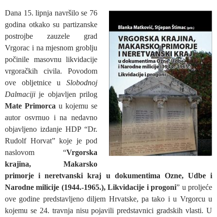
Dana 15. lipnja navršilo se 76
godina otkako su partizanske
postrojbe zauzele grad
Vrgorac i na mjesnom groblju
počinile masovnu likvidacije
vrgoračkih civila. Povodom
ove obljetnice u
Slobodnoj
Dalmaciji
je objavljen prilog
Mate Primorca
u kojemu se
autor osvrnuo i na nedavno
objavljeno izdanje HDP “Dr.
Rudolf Horvat” koje je pod
naslovom “
Vrgorska
krajina, Makarsko
primorje i neretvanski kraj u dokumentima Ozne, Udbe i
Narodne milicije (1944.-1965.), Likvidacije i progoni
” u proljeće
ove godine predstavljeno diljem Hrvatske, pa tako i u Vrgorcu u
kojemu se 24. travnja nisu pojavili predstavnici gradskih vlasti. U