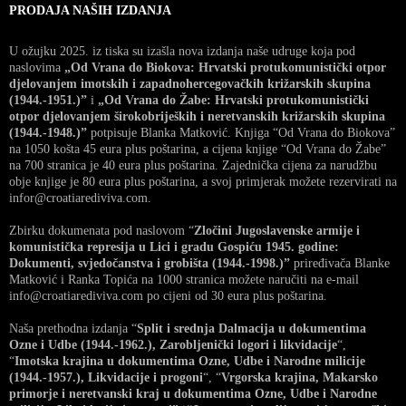
PRODAJA NAŠIH IZDANJA
U ožujku 2025. iz tiska su izašla nova izdanja naše udruge koja pod
naslovima
„Od Vrana do Biokova: Hrvatski protukomunistički otpor
djelovanjem imotskih i zapadnohercegovačkih križarskih skupina
(1944.-1951.)”
i
„Od Vrana do Žabe: Hrvatski protukomunistički
otpor djelovanjem širokobrijeških i neretvanskih križarskih skupina
(1944.-1948.)”
potpisuje Blanka Matković. Knjiga “Od Vrana do Biokova”
na 1050 košta 45 eura plus poštarina, a cijena knjige “Od Vrana do Žabe”
na 700 stranica je 40 eura plus poštarina. Zajednička cijena za narudžbu
obje knjige je 80 eura plus poštarina, a svoj primjerak možete rezervirati na
infor@croatiarediviva.com.
Zbirku dokumenata pod naslovom “
Zločini Jugoslavenske armije i
komunistička represija u Lici i gradu Gospiću 1945. godine:
Dokumenti, svjedočanstva i grobišta (1944.-1998.)”
priređivača Blanke
Matković i Ranka Topića na 1000 stranica možete naručiti na e-mail
info@croatiarediviva.com po cijeni od 30 eura plus poštarina.
Naša prethodna izdanja “
Split i srednja Dalmacija u dokumentima
Ozne i Udbe (1944.-1962.), Zarobljenički logori i likvidacije
“,
“
Imotska krajina u dokumentima Ozne, Udbe i Narodne milicije
(1944.-1957.), Likvidacije i progoni
“, “
Vrgorska krajina, Makarsko
primorje i neretvanski kraj u dokumentima Ozne, Udbe i Narodne