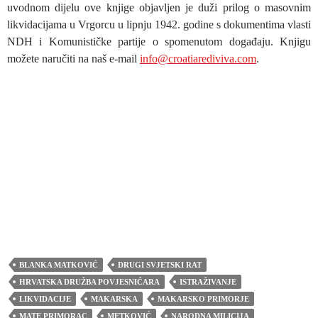
uvodnom dijelu ove knjige objavljen je duži prilog o masovnim
likvidacijama u Vrgorcu u lipnju 1942. godine s dokumentima vlasti
NDH i Komunističke partije o spomenutom događaju. Knjigu
možete naručiti na naš e-mail
info@croatiarediviva.com
.
BLANKA MATKOVIĆ
DRUGI SVJETSKI RAT
HRVATSKA DRUŽBA POVJESNIČARA
ISTRAŽIVANJE
LIKVIDACIJE
MAKARSKA
MAKARSKO PRIMORJE
MATE PRIMORAC
METKOVIĆ
NARODNA MILICIJA