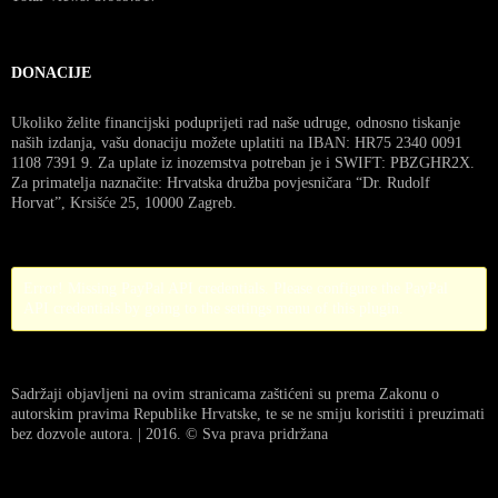
DONACIJE
Ukoliko želite financijski poduprijeti rad naše udruge, odnosno tiskanje
naših izdanja, vašu donaciju možete uplatiti na IBAN: HR75 2340 0091
1108 7391 9. Za uplate iz inozemstva potreban je i SWIFT: PBZGHR2X.
Za primatelja naznačite: Hrvatska družba povjesničara “Dr. Rudolf
Horvat”, Krsišće 25, 10000 Zagreb.
Error! Missing PayPal API credentials. Please configure the PayPal
API credentials by going to the settings menu of this plugin.
Sadržaji objavljeni na ovim stranicama zaštićeni su prema Zakonu o
autorskim pravima Republike Hrvatske, te se ne smiju koristiti i preuzimati
bez dozvole autora. | 2016. © Sva prava pridržana