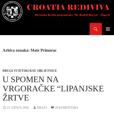
Skoči
do
sadržaja
Pretraži
PRIMAR
IZBORN
Arhiva oznaka: Mate Primorac
DRUGI SVJETSKI RAT
,
OBLJETNICE
U SPOMEN NA
VRGORAČKE “LIPANJSKE
ŽRTVE
23. LIPNJA 2018.
ZMAJO
26 KOMENTARA