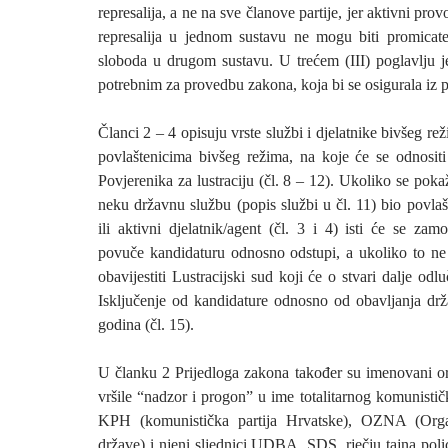
represalija, a ne na sve članove partije, jer aktivni pro
represalija u jednom sustavu ne mogu biti promicatel
sloboda u drugom sustavu. U trećem (III) poglavlju je
potrebnim za provedbu zakona, koja bi se osigurala iz
Članci 2 – 4 opisuju vrste službi i djelatnike bivšeg re
povlaštenicima bivšeg režima, na koje će se odnositi
Povjerenika za lustraciju (čl. 8 – 12). Ukoliko se poka
neku državnu službu (popis službi u čl. 11) bio povla
ili aktivni djelatnik/agent (čl. 3 i 4) isti će se zam
povuče kandidaturu odnosno odstupi, a ukoliko to ne
obavijestiti Lustracijski sud koji će o stvari dalje odlu
Isključenje od kandidature odnosno od obavljanja drža
godina (čl. 15).
U članku 2 Prijedloga zakona također su imenovani or
vršile “nadzor i progon” u ime totalitarnog komunistič
KPH (komunistička partija Hrvatske), OZNA (Organ
države) i njeni sljednici UDBA, SDS, rječju tajna pol