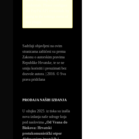
credentials. Please configure
the PayPal API credentials by
going to the settings menu of
this plugin.
Sadržaji objavljeni na ovim
stranicama zaštićeni su prema
Zakonu o autorskim pravima
Republike Hrvatske, te se ne
smiju koristiti i preuzimati bez
dozvole autora. | 2016. © Sva
prava pridržana
PRODAJA NAŠIH IZDANJA
U ožujku 2025. iz tiska su izašla
nova izdanja naše udruge koja
pod naslovima
„Od Vrana do
Biokova: Hrvatski
protukomunistički otpor