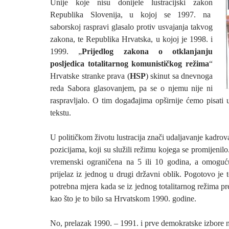
Unije koje nisu donijele lustracijski zakon
Republika Slovenija, u kojoj se 1997. na
saborskoj raspravi glasalo protiv usvajanja takvog
zakona, te Republika Hrvatska, u kojoj je 1998. i
1999. „
Prijedlog zakona o otklanjanju
posljedica totalitarnog komunističkog režima
“
Hrvatske stranke prava (
HSP
) skinut sa dnevnoga
reda Sabora glasovanjem, pa se o njemu nije ni
raspravljalo. O tim događajima opširnije ćemo pisat
tekstu.
U političkom životu lustracija znači udaljavanje kadro
pozicijama, koji su služili režimu kojega se promijenilo
vremenski ograničena na 5 ili 10 godina, a omogućuj
prijelaz iz jednog u drugi državni oblik. Pogotovo je 
potrebna mjera kada se iz jednog totalitarnog režima pr
kao što je to bilo sa Hrvatskom 1990. godine.
No, prelazak 1990. – 1991. i prve demokratske izbore nij