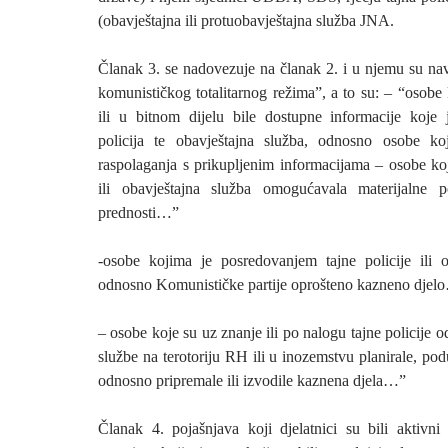
(obavještajna ili protuobavještajna služba JNA.
Članak 3. se nadovezuje na članak 2. i u njemu su nav
komunističkog totalitarnog režima”, a to su: – “osobe 
ili u bitnom dijelu bile dostupne informacije koje j
policija te obavještajna služba, odnosno osobe k
raspolaganja s prikupljenim informacijama – osobe koj
ili obavještajna služba omogućavala materijalne p
prednosti…”
-osobe kojima je posredovanjem tajne policije ili o
odnosno Komunističke partije oprošteno kazneno djel
– osobe koje su uz znanje ili po nalogu tajne policije 
službe na terotoriju RH ili u inozemstvu planirale, podu
odnosno pripremale ili izvodile kaznena djela…”
Članak 4. pojašnjava koji djelatnici su bili aktivni 