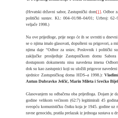
(Hrvatski državni sabor, Zastupnički dom
[1]
. Odbor z
politički sustav. Kl.: 004–01/98–04/01; Urbroj: 62
veljače 1998.)
Na ove prijedloge, prije nego će ih se uvrstiti u dnevni
se o njima imalo glasovati, dopušteni su prigovori, a mi
njima daje “Odbor za ustav, Poslovnik i politički s
zaključke prosljeđuje Zastupničkom domu Sabora
dostupnom dokumentu nisu navedena imena Odborni
dok su kao zastupnici koji su uložili prigovor navedeni
sjednice Zastupničkog doma HDS
–
a 1998.):
Vladimi
Antun Dubravko Jelčić, Marin Mileta i Srećko Bijeli
Glasovanjem su odbačena oba prijedloga. Dojam je da
godine velikom većinom (62:7) legitimirali 45 godina
sveopću komunističku čistku koja je 1945. godine uz m
ravne genocidu, pratila prelazak iz jednoga sustava u dr