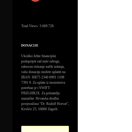
Total Views:
3.669.728
DONACIJE
Ukoliko želite financijski
poduprijeti rad naše udruge,
odnosno tiskanje naših izdanja,
vašu donaciju možete uplatiti na
IBAN: HR75 2340 0091 1108
7391 9. Za uplate iz inozemstva
potreban je i SWIFT:
PBZGHR2X. Za primatelja
naznačite: Hrvatska družba
povjesničara “Dr. Rudolf Horvat”,
Krsišće 25, 10000 Zagreb.
Error! Missing PayPal API