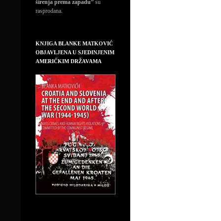
širenja prema zapadu”
su
rasprodana.
KNJIGA BLANKE MATKOVIĆ
OBJAVLJENA U SJEDINJENIM
AMERIČKIM DRŽAVAMA