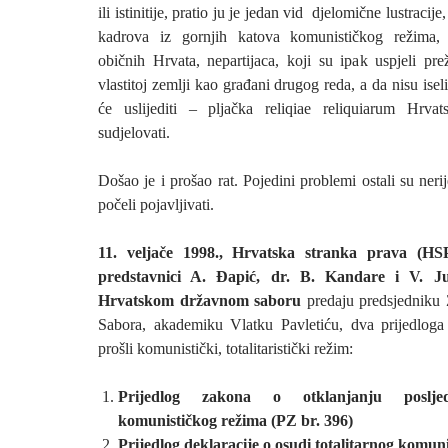
ili istinitije, pratio ju je jedan vid djelomične lustracije
kadrova iz gornjih katova komunističkog režima,
običnih Hrvata, nepartijaca, koji su ipak uspjeli pre
vlastitoj zemlji kao građani drugog reda, a da nisu isel
će uslijediti – pljačka reliqiae reliquiarum Hrvat
sudjelovati.
Došao je i prošao rat. Pojedini problemi ostali su nerij
počeli pojavljivati.
11. veljače 1998., Hrvatska stranka prava (HS
predstavnici A. Đapić, dr. B. Kandare i V. Ju
Hrvatskom državnom saboru
predaju predsjedniku
Sabora, akademiku Vlatku Pavletiću, dva prijedloga
prošli komunistički, totalitaristički režim:
Prijedlog zakona o otklanjanju posljedi
komunističkog režima (PZ br. 396)
Prijedlog deklaracije o osudi totalitarnog komun