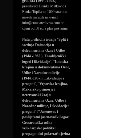
grobišta (1944.-1998.)”
priređivača Blanke Matković i
Ranka Topića na 1000 stranica
možete naručiti na e-mail
info@croatiarediviva.com po
cijeni od 30 eura plus poštarina.
Naša prethodna izdanja “
Split i
srednja Dalmacija u
dokumentima Ozne i Udbe
(1944.-1962.), Zarobljenički
logori i likvidacije
“, “
Imotska
krajina u dokumentima Ozne,
Udbe i Narodne milicije
(1944.-1957.), Likvidacije i
progoni
“, “
Vrgorska krajina,
Makarsko primorje i
neretvanski kraj u
dokumentima Ozne, Udbe i
Narodne milicije, Likvidacije i
progoni”
i
“Jasenovac i
poslijeratni jasenovački logori:
Geostrateška točka
velikosrpske politike i
propagandni pokretač njezina