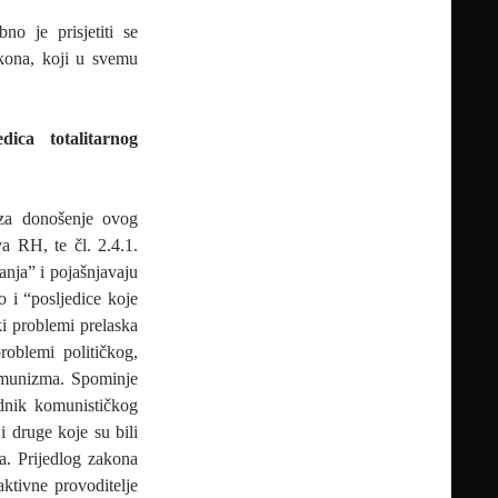
o je prisjetiti se
akona, koji u svemu
dica
totalitarnog
 za donošenje ovog
a RH, te čl. 2.4.1.
anja” i pojašnjavaju
o i “posljedice koje
ki problemi prelaska
oblemi političkog,
omunizma. Spominje
odnik komunističkog
 i druge koje su bili
a. Prijedlog zakona
ktivne provoditelje