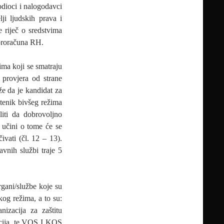
vodioci i nalogodavci
ji ljudskih prava i
 riječ o sredstvima
 proračuna RH.
žima koji se smatraju
 provjera od strane
že da je kandidat za
štenik bivšeg režima
oliti da dobrovoljno
 učini o tome će se
čivati (čl. 12 – 13).
vnih službi traje 5
gani/službe koje su
kog režima, a to su:
izacija za zaštitu
icija, te VOS I KOS