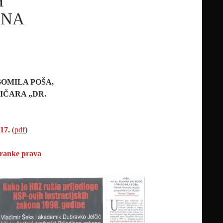
H
ONA
GOMILA POŠA,
IČARA „DR.
17.
(
pdf
)
tranke prava