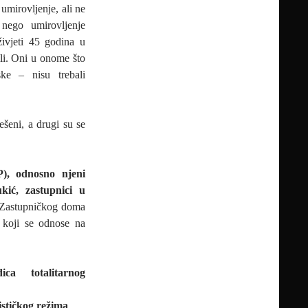
, umirovljenje, ali ne
 nego umirovljenje
živjeti 45 godina u
ili. Oni u onome što
ske – nisu trebali
ešeni, a drugi su se
P), odnosno njeni
kić, zastupnici u
 Zastupničkog doma
 koji se odnose na
ca totalitarnog
ističkog režima