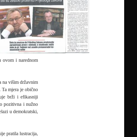
i u ovom i narednom
va na višim državnim
. Ta mjera je obično
e brži i efikasniji
to pozitivna i nužno
elazi u demokratski,
e pratila lustracija,