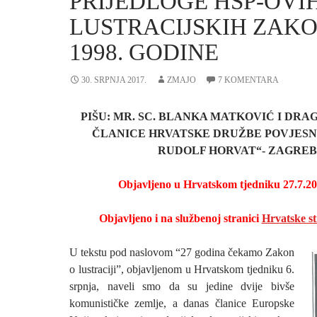
PRIJEDLOGE HSP-OVI
LUSTRACIJSKIH ZAK
1998. GODINE
30. SRPNJA 2017.
ZMAJO
7 KOMENTARA
PIŠU: MR. SC. BLANKA MATKOVIĆ I DRA
ČLANICE HRVATSKE DRUŽBE POVJESN
RUDOLF HORVAT“- ZAGREB
Objavljeno u Hrvatskom tjedniku 27.7.20
Objavljeno i na službenoj stranici
Hrvatske s
U tekstu pod naslovom “27 godina čekamo Zakon
o lustraciji”, objavljenom u Hrvatskom tjedniku 6.
srpnja, naveli smo da su jedine dvije bivše
komunističke zemlje, a danas članice Europske