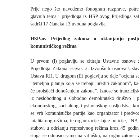
Prije nego što navedemo fonogram razprave, potrebn
glavnih tema i prijedloga iz HSP-ovog Prijedloga z
sadrži 17 članaka i 3 uvodna poglavlja.
HSP-ov Prijedlog zakona o uklanjanju poslje
komunističkog režima
U prvom (I) poglavlju se citiraju Ustavne osnove
Prijedloga Zakona: stavak 2. Izvorišnih osnova Ustav
Ustava RH. U drugom (II) poglavlju se daje “ocjena st
“temeljna pitanja koja se trebaju urediti zakonom”, ka
će proistjeći donošenjem zakona”. Iznose se tranzicijs
iz neslobodnog u slobodno demokratsko društvo i pr
ekonomskog, socijalnog i psihološkog nasljedstva k
se vrh komunističke partije kao organizator i predv
totalitarnog režima, te organizacije tajne policije, JNA
stubovi u održanju represivnog režima kroz 45 godin
stoga se odnosio samo na vrhušku, na organizatore i a