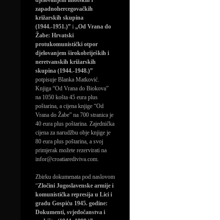
djelovanjem imotskih i
zapadnohercegovačkih
križarskih skupina
(1944.-1951.)”
i
„Od Vrana do
Žabe: Hrvatski
protukomunistički otpor
djelovanjem širokobrijeških i
neretvanskih križarskih
skupina (1944.-1948.)”
potpisuje Blanka Matković.
Knjiga “Od Vrana do Biokova”
na 1050 košta 45 eura plus
poštarina, a cijena knjige “Od
Vrana do Žabe” na 700 stranica je
40 eura plus poštarina. Zajednička
cijena za narudžbu obje knjige je
80 eura plus poštarina, a svoj
primjerak možete rezervirati na
infor@croatiarediviva.com.
Zbirku dokumenata pod naslovom
“
Zločini Jugoslavenske armije i
komunistička represija u Lici i
gradu Gospiću 1945. godine:
Dokumenti, svjedočanstva i