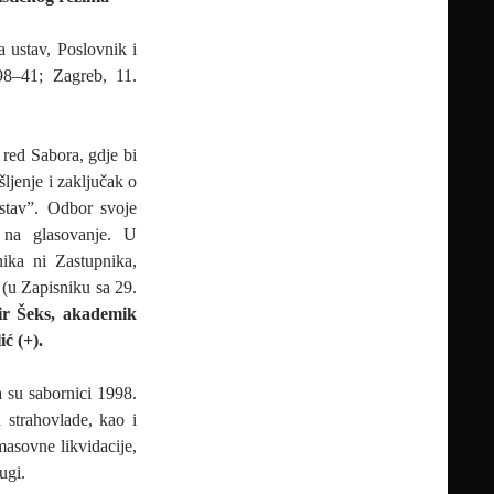
a ustav, Poslovnik i
–98–41; Zagreb, 11.
 red Sabora, gdje bi
šljenje i zaključak o
ustav”. Odbor svoje
 na glasovanje. U
ka ni Zastupnika,
 (u Zapisniku sa 29.
r Šeks, akademik
ć (+).
 su sabornici 1998.
 strahovlade, kao i
asovne likvidacije,
ugi.