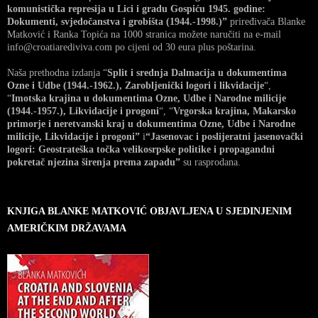
komunistička represija u Lici i gradu Gospiću 1945. godine:
Dokumenti, svjedočanstva i grobišta (1944.-1998.)”
priređivača Blanke
Matković i Ranka Topića na 1000 stranica možete naručiti na e-mail
info@croatiarediviva.com po cijeni od 30 eura plus poštarina.
Naša prethodna izdanja “
Split i srednja Dalmacija u dokumentima
Ozne i Udbe (1944.-1962.), Zarobljenički logori i likvidacije
“,
“
Imotska krajina u dokumentima Ozne, Udbe i Narodne milicije
(1944.-1957.), Likvidacije i progoni
“, “
Vrgorska krajina, Makarsko
primorje i neretvanski kraj u dokumentima Ozne, Udbe i Narodne
milicije, Likvidacije i progoni”
i
“Jasenovac i poslijeratni jasenovački
logori: Geostrateška točka velikosrpske politike i propagandni
pokretač njezina širenja prema zapadu”
su rasprodana.
KNJIGA BLANKE MATKOVIĆ OBJAVLJENA U SJEDINJENIM
AMERIČKIM DRŽAVAMA