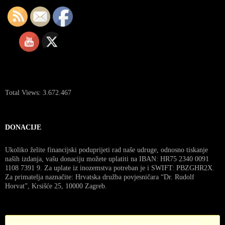
Total Views:
3.672.467
DONACIJE
Ukoliko želite financijski poduprijeti rad naše udruge, odnosno tiskanje
naših izdanja, vašu donaciju možete uplatiti na IBAN: HR75 2340 0091
1108 7391 9. Za uplate iz inozemstva potreban je i SWIFT: PBZGHR2X.
Za primatelja naznačite: Hrvatska družba povjesničara “Dr. Rudolf
Horvat”, Krsišće 25, 10000 Zagreb.
Error! Missing PayPal API credentials. Please configure the PayPal