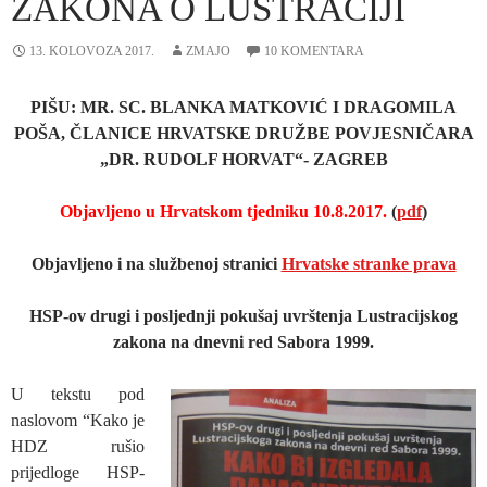
ZAKONA O LUSTRACIJI
13. KOLOVOZA 2017.
ZMAJO
10 KOMENTARA
PIŠU: MR. SC. BLANKA MATKOVIĆ I DRAGOMILA
POŠA, ČLANICE HRVATSKE DRUŽBE POVJESNIČARA
„DR. RUDOLF HORVAT“- ZAGREB
Objavljeno u Hrvatskom tjedniku 10.8.2017.
(
pdf
)
Objavljeno i na službenoj stranici
Hrvatske stranke prava
HSP-ov drugi i posljednji pokušaj uvrštenja Lustracijskog
zakona
na dnevni red Sabora 1999.
U tekstu pod
naslovom “Kako je
HDZ rušio
prijedloge HSP-