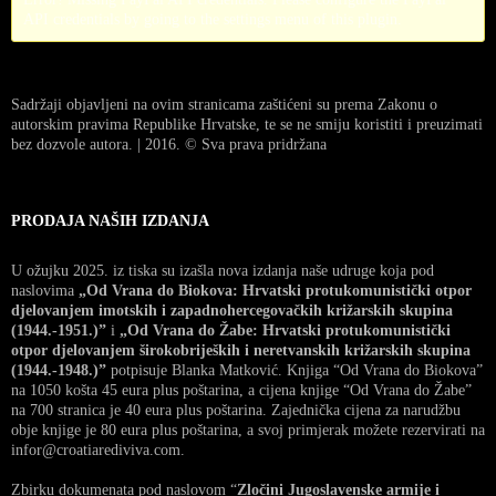
API credentials by going to the settings menu of this plugin.
Sadržaji objavljeni na ovim stranicama zaštićeni su prema Zakonu o
autorskim pravima Republike Hrvatske, te se ne smiju koristiti i preuzimati
bez dozvole autora. | 2016. © Sva prava pridržana
PRODAJA NAŠIH IZDANJA
U ožujku 2025. iz tiska su izašla nova izdanja naše udruge koja pod
naslovima
„Od Vrana do Biokova: Hrvatski protukomunistički otpor
djelovanjem imotskih i zapadnohercegovačkih križarskih skupina
(1944.-1951.)”
i
„Od Vrana do Žabe: Hrvatski protukomunistički
otpor djelovanjem širokobrijeških i neretvanskih križarskih skupina
(1944.-1948.)”
potpisuje Blanka Matković. Knjiga “Od Vrana do Biokova”
na 1050 košta 45 eura plus poštarina, a cijena knjige “Od Vrana do Žabe”
na 700 stranica je 40 eura plus poštarina. Zajednička cijena za narudžbu
obje knjige je 80 eura plus poštarina, a svoj primjerak možete rezervirati na
infor@croatiarediviva.com.
Zbirku dokumenata pod naslovom “
Zločini Jugoslavenske armije i