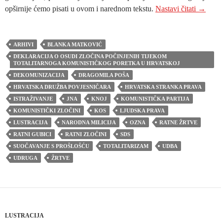
Kako je
opširnije ćemo pisati u ovom i narednom tekstu.
Nastavi čitati
→
ARHIVI
BLANKA MATKOVIĆ
DEKLARACIJA O OSUDI ZLOČINA POČINJENIH TIJEKOM
TOTALITARNOGA KOMUNISTIČKOG PORETKA U HRVATSKOJ
DEKOMUNIZACIJA
DRAGOMILA POŠA
HRVATSKA DRUŽBA POVJESNIČARA
HRVATSKA STRANKA PRAVA
ISTRAŽIVANJE
JNA
KNOJ
KOMUNISTIČKA PARTIJA
KOMUNISTIČKI ZLOČINI
KOS
LJUDSKA PRAVA
LUSTRACIJA
NARODNA MILICIJA
OZNA
RATNE ŽRTVE
RATNI GUBICI
RATNI ZLOČINI
SDS
SUOČAVANJE S PROŠLOŠĆU
TOTALITARIZAM
UDBA
UDRUGA
ŽRTVE
LUSTRACIJA