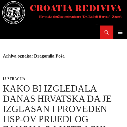
Skoči
do
sadržaja
Pretraži
PRIMAR
IZBORN
Arhiva oznaka: Dragomila Poša
LUSTRACIJA
KAKO BI IZGLEDALA
DANAS HRVATSKA DA JE
IZGLASAN I PROVEDEN
HSP-OV PRIJEDLOG