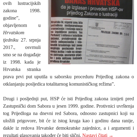
ovih lustracijskih
zakona 1998.
godine”,
objavljenom u
Hrvatskom
tjedniku
27. srpnja
2017., osvrnuli
smo se na događaje
iz 1998. kada je
Hrvatska stranka
prava prvi put uputila u saborsku proceduru Prijedlog zakona o
otklanjanju posljedica totalitarnog komunističkog režima”.
Drugi i posljednji put, HSP će isti Prijedlog zakona iznijeti pred
Zastupnički dom Sabora u jesen 1999. godine. Protivnici uvrštenja
tog Prijedloga na dnevni red Sabora, odnosno zastupnici koji su
uložili prigovore, bit će iz istog kruga kao i godinu dana ranije,
dakle iz redova Hrvatske demokratske zajednice, a i argumenti i
KAKO BI IZ
rezultati glasovanja također će biti slični.
Nastavi čitati
→