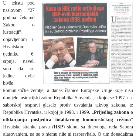
U tekstu pod
naslovom “27
godina čekamo
Zakon o
lustraciji”,
objavljenom u
Hrvatskom
tjedniku 6.
srpnja, naveli
smo da su
jedine dvije
bivše
komunističke zemlje, a danas članice Europske Unije koje nisu
donijele lustracijski zakon Republika Slovenija, u kojoj se 1997. na
saborskoj raspravi glasalo protiv usvajanja takvog zakona, te
Republika Hrvatska, u kojoj je 1998. i 1999. „
Prijedlog zakona o
otklanjanju posljedica totalitarnog komunističkog režima
“
Hrvatske stranke prava (
HSP
) skinut sa dnevnoga reda Sabora
glasovanjem, pa se o njemu nije ni raspravljalo. O tim događajima