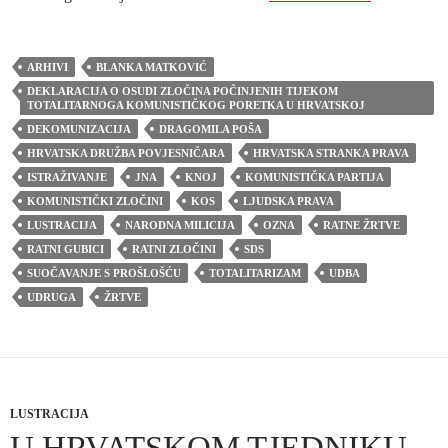
ARHIVI
BLANKA MATKOVIĆ
DEKLARACIJA O OSUDI ZLOČINA POČINJENIH TIJEKOM
TOTALITARNOGA KOMUNISTIČKOG PORETKA U HRVATSKOJ
DEKOMUNIZACIJA
DRAGOMILA POŠA
HRVATSKA DRUŽBA POVJESNIČARA
HRVATSKA STRANKA PRAVA
ISTRAŽIVANJE
JNA
KNOJ
KOMUNISTIČKA PARTIJA
KOMUNISTIČKI ZLOČINI
KOS
LJUDSKA PRAVA
LUSTRACIJA
NARODNA MILICIJA
OZNA
RATNE ŽRTVE
RATNI GUBICI
RATNI ZLOČINI
SDS
SUOČAVANJE S PROŠLOŠĆU
TOTALITARIZAM
UDBA
UDRUGA
ŽRTVE
LUSTRACIJA
U HRVATSKOM TJEDNIKU