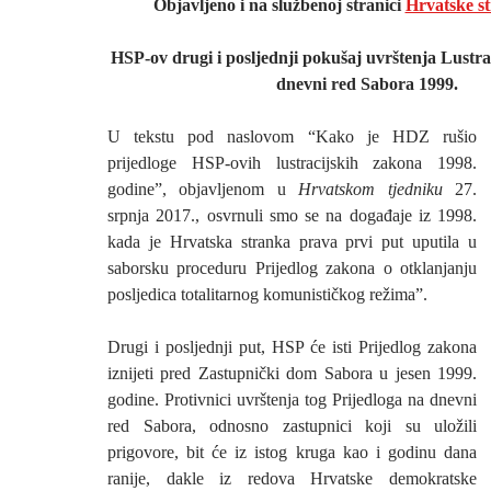
Objavljeno i na službenoj stranici
Hrvatske s
HSP-ov drugi i posljednji pokušaj uvrštenja Lustr
dnevni red Sabora 1999.
U tekstu pod naslovom “Kako je HDZ rušio
prijedloge HSP-ovih lustracijskih zakona 1998.
godine”, objavljenom u
Hrvatskom tjedniku
27.
srpnja 2017., osvrnuli smo se na događaje iz 1998.
kada je Hrvatska stranka prava prvi put uputila u
saborsku proceduru Prijedlog zakona o otklanjanju
posljedica totalitarnog komunističkog režima”.
Drugi i posljednji put, HSP će isti Prijedlog zakona
iznijeti pred Zastupnički dom Sabora u jesen 1999.
godine. Protivnici uvrštenja tog Prijedloga na dnevni
red Sabora, odnosno zastupnici koji su uložili
prigovore, bit će iz istog kruga kao i godinu dana
ranije, dakle iz redova Hrvatske demokratske