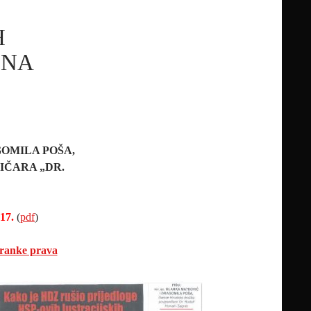
H
ONA
GOMILA POŠA,
IČARA „DR.
17.
(
pdf
)
tranke prava