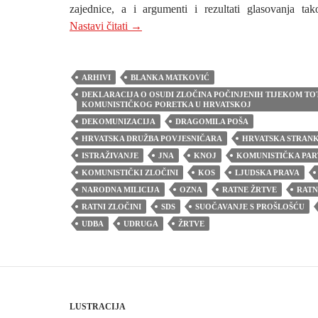
zajednice, a i argumenti i rezultati glasovanja tako
KAKO BI IZGLEDALA DANAS HRVA
Nastavi čitati
→
ARHIVI
BLANKA MATKOVIĆ
DEKLARACIJA O OSUDI ZLOČINA POČINJENIH TIJEKOM T
KOMUNISTIČKOG PORETKA U HRVATSKOJ
DEKOMUNIZACIJA
DRAGOMILA POŠA
HRVATSKA DRUŽBA POVJESNIČARA
HRVATSKA STRANK
ISTRAŽIVANJE
JNA
KNOJ
KOMUNISTIČKA PAR
KOMUNISTIČKI ZLOČINI
KOS
LJUDSKA PRAVA
NARODNA MILICIJA
OZNA
RATNE ŽRTVE
RATN
RATNI ZLOČINI
SDS
SUOČAVANJE S PROŠLOŠĆU
UDBA
UDRUGA
ŽRTVE
LUSTRACIJA