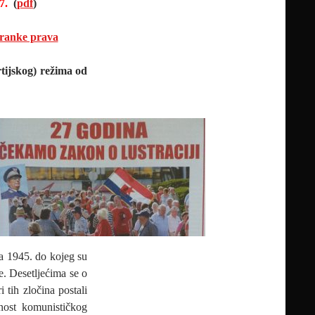
17.
(
pdf
)
tranke prava
tijskog) režima od
ta 1945. do kojeg su
e. Desetljećima se o
 tih zločina postali
anost komunističkog