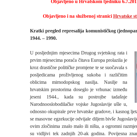
Objavljeno u Hrvatskom tjedniku 6.7.20
Objavljeno i na službenoj stranici
Hrvatske s
Kratki pregled represalija komunističkog (jednopar
1944. – 1990.
U posljednjim mjesecima Drugog svjetskog rata i
prvim mjesecima poraća čitava Europa prolazila je
kroz drastične političke promjene te se suočavala s
posljedicama proživljenog sukoba i različitim
oblicima mirnodopskog nasilja. Nasilje na
hrvatskim prostorima doseglo je vrhunac između
jeseni 1944., kada su postrojbe tadašnje
Narodnooslobodilačke vojske Jugoslavije ušle u,
odnosno okupirale prve hrvatske gradove, i kasnog lje
se masovne egzekucije odvijale diljem bivše Jugoslavij
ovim zločinima znalo malo ili ništa, a ogromni razmjeri
su vidljivi tek zadnjih 20-ak godina. Povijesna zn