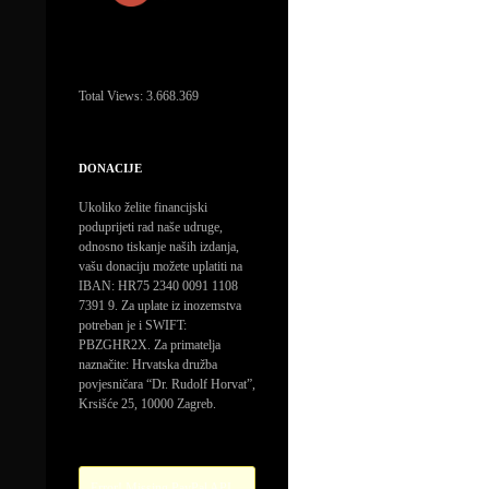
Total Views:
3.668.369
DONACIJE
Ukoliko želite financijski
poduprijeti rad naše udruge,
odnosno tiskanje naših izdanja,
vašu donaciju možete uplatiti na
IBAN: HR75 2340 0091 1108
7391 9. Za uplate iz inozemstva
potreban je i SWIFT:
PBZGHR2X. Za primatelja
naznačite: Hrvatska družba
povjesničara “Dr. Rudolf Horvat”,
Krsišće 25, 10000 Zagreb.
Error! Missing PayPal API