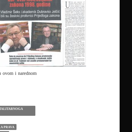
i u ovom i narednom
ovih lustracijskih zakona 1998. godine
OTALITARNOGA
A PRAVA