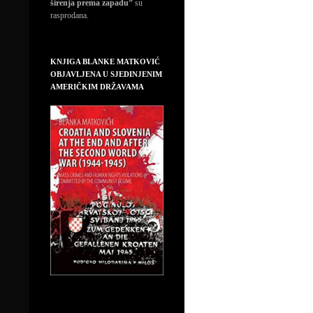
širenja prema zapadu”
su
rasprodana.
KNJIGA BLANKE MATKOVIĆ
OBJAVLJENA U SJEDINJENIM
AMERIČKIM DRŽAVAMA