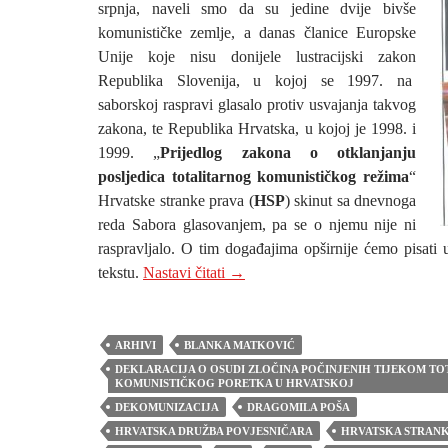
srpnja, naveli smo da su jedine dvije bivše
komunističke zemlje, a danas članice Europske
Unije koje nisu donijele lustracijski zakon
Republika Slovenija, u kojoj se 1997. na
saborskoj raspravi glasalo protiv usvajanja takvog
zakona, te Republika Hrvatska, u kojoj je 1998. i
1999. „
Prijedlog zakona o otklanjanju
posljedica totalitarnog komunističkog režima
“
Hrvatske stranke prava (
HSP
) skinut sa dnevnoga
reda Sabora glasovanjem, pa se o njemu nije ni
raspravljalo. O tim događajima opširnije ćemo pisat
Kako je HDZ rušio prijedloge HSP-
tekstu.
Nastavi čitati
→
ARHIVI
BLANKA MATKOVIĆ
DEKLARACIJA O OSUDI ZLOČINA POČINJENIH TIJEKOM T
KOMUNISTIČKOG PORETKA U HRVATSKOJ
DEKOMUNIZACIJA
DRAGOMILA POŠA
HRVATSKA DRUŽBA POVJESNIČARA
HRVATSKA STRANK