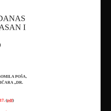
 DANAS
ASAN I
O
GOMILA POŠA,
IČARA „DR.
17.
(
pdf
)