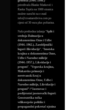
grobišta (1944.-1998.)”
priređivača Blanke Matković i
Ranka Topića na 1000 stranica
možete naručiti na e-mail
info@croatiarediviva.com po
cijeni od 30 eura plus poštarina.
Naša prethodna izdanja “
Split i
srednja Dalmacija u
dokumentima Ozne i Udbe
(1944.-1962.), Zarobljenički
logori i likvidacije
“, “
Imotska
krajina u dokumentima Ozne,
Udbe i Narodne milicije
(1944.-1957.), Likvidacije i
progoni
“, “
Vrgorska krajina,
Makarsko primorje i
neretvanski kraj u
dokumentima Ozne, Udbe i
Narodne milicije, Likvidacije i
progoni”
i
“Jasenovac i
poslijeratni jasenovački logori:
Geostrateška točka
velikosrpske politike i
propagandni pokretač njezina