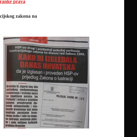
tranke prava
acijskog zakona
na