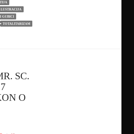
TIJA
LUSTRACIJA
I GUBICI
TOTALITARIZAM
MR. SC.
7
KON O