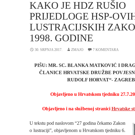
KAKO JE HDZ RUŠIO
PRIJEDLOGE HSP-OVI
LUSTRACIJSKIH ZAK
1998. GODINE
30. SRPNJA 2017.
ZMAJO
7 KOMENTARA
PIŠU: MR. SC. BLANKA MATKOVIĆ I DRA
ČLANICE HRVATSKE DRUŽBE POVJESN
RUDOLF HORVAT“- ZAGREB
Objavljeno u Hrvatskom tjedniku 27.7.20
Objavljeno i na službenoj stranici
Hrvatske s
U tekstu pod naslovom “27 godina čekamo Zakon
o lustraciji”, objavljenom u Hrvatskom tjedniku 6.