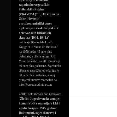
djelovanjem imotskih i
zapadnohercegovačkih
križarskih skupina
(1944.-1951.)”
i
„Od Vrana do
Žabe: Hrvatski
protukomunistički otpor
djelovanjem širokobrijeških i
neretvanskih križarskih
skupina (1944.-1948.)”
potpisuje Blanka Matković.
Knjiga “Od Vrana do Biokova”
na 1050 košta 45 eura plus
poštarina, a cijena knjige “Od
Vrana do Žabe” na 700 stranica je
40 eura plus poštarina. Zajednička
cijena za narudžbu obje knjige je
80 eura plus poštarina, a svoj
primjerak možete rezervirati na
infor@croatiarediviva.com.
Zbirku dokumenata pod naslovom
“
Zločini Jugoslavenske armije i
komunistička represija u Lici i
gradu Gospiću 1945. godine:
Dokumenti, svjedočanstva i