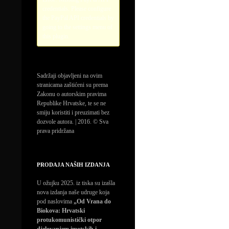
credentials. Please configure
the PayPal API credentials by
going to the settings menu of
this plugin.
Sadržaji objavljeni na ovim
stranicama zaštićeni su prema
Zakonu o autorskim pravima
Republike Hrvatske, te se ne
smiju koristiti i preuzimati bez
dozvole autora. | 2016. © Sva
prava pridržana
PRODAJA NAŠIH IZDANJA
U ožujku 2025. iz tiska su izašla
nova izdanja naše udruge koja
pod naslovima
„Od Vrana do
Biokova: Hrvatski
protukomunistički otpor