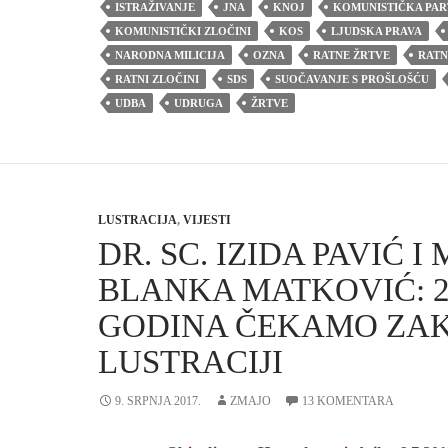
ISTRAŽIVANJE
JNA
KNOJ
KOMUNISTIČKA PAR
KOMUNISTIČKI ZLOČINI
KOS
LJUDSKA PRAVA
NARODNA MILICIJA
OZNA
RATNE ŽRTVE
RATN
RATNI ZLOČINI
SDS
SUOČAVANJE S PROŠLOŠĆU
UDBA
UDRUGA
ŽRTVE
LUSTRACIJA
,
VIJESTI
DR. SC. IZIDA PAVIĆ I 
BLANKA MATKOVIĆ: 2
GODINA ČEKAMO ZA
LUSTRACIJI
9. SRPNJA 2017.
ZMAJO
13 KOMENTARA