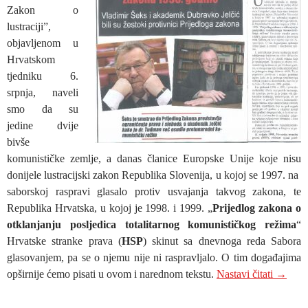
Zakon o
lustraciji”,
objavljenom u
Hrvatskom
tjedniku 6.
srpnja, naveli
smo da su
jedine dvije
bivše
komunističke zemlje, a danas članice Europske Unije koje nisu
donijele lustracijski zakon Republika Slovenija, u kojoj se 1997. na
saborskoj raspravi glasalo protiv usvajanja takvog zakona, te
Republika Hrvatska, u kojoj je 1998. i 1999. „
Prijedlog zakona o
otklanjanju posljedica totalitarnog komunističkog režima
“
Hrvatske stranke prava (
HSP
) skinut sa dnevnoga reda Sabora
glasovanjem, pa se o njemu nije ni raspravljalo. O tim događajima
Kako je
opširnije ćemo pisati u ovom i narednom tekstu.
Nastavi čitati
→