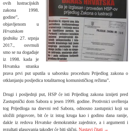
ovih lustracijskih
zakona 1998.
godine”,
objavljenom u
Hrvatskom
tjedniku
27. srpnja
2017., osvrnuli
smo se na događaje
iz 1998. kada je
Hrvatska stranka
prava prvi put uputila u saborsku proceduru Prijedlog zakona o
otklanjanju posljedica totalitarnog komunističkog režima”.
Drugi i posljednji put, HSP će isti Prijedlog zakona iznijeti pred
Zastupnički dom Sabora u jesen 1999. godine. Protivnici uvrštenja
tog Prijedloga na dnevni red Sabora, odnosno zastupnici koji su
uložili prigovore, bit će iz istog kruga kao i godinu dana ranije,
dakle iz redova Hrvatske demokratske zajednice, a i argumenti i
KAKO BI IZ
rezultati glasovanja također će biti slični.
Nastavi čitati
→