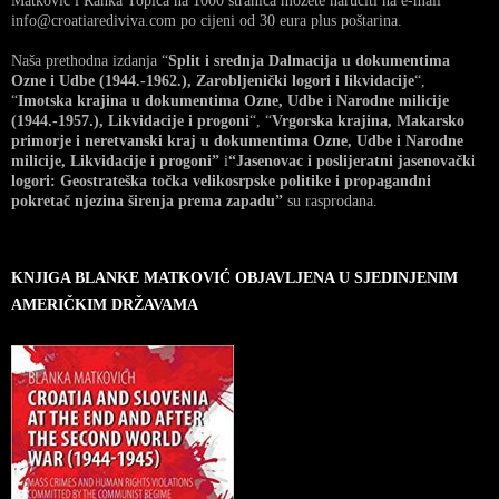
Matković i Ranka Topića na 1000 stranica možete naručiti na e-mail
info@croatiarediviva.com po cijeni od 30 eura plus poštarina.
Naša prethodna izdanja “
Split i srednja Dalmacija u dokumentima
Ozne i Udbe (1944.-1962.), Zarobljenički logori i likvidacije
“,
“
Imotska krajina u dokumentima Ozne, Udbe i Narodne milicije
(1944.-1957.), Likvidacije i progoni
“, “
Vrgorska krajina, Makarsko
primorje i neretvanski kraj u dokumentima Ozne, Udbe i Narodne
milicije, Likvidacije i progoni”
i
“Jasenovac i poslijeratni jasenovački
logori: Geostrateška točka velikosrpske politike i propagandni
pokretač njezina širenja prema zapadu”
su rasprodana.
KNJIGA BLANKE MATKOVIĆ OBJAVLJENA U SJEDINJENIM
AMERIČKIM DRŽAVAMA