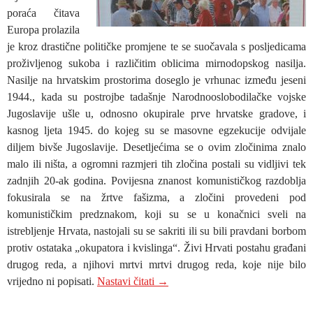
poraća čitava
Europa prolazila
je kroz drastične političke promjene te se suočavala s posljedicama
proživljenog sukoba i različitim oblicima mirnodopskog nasilja.
Nasilje na hrvatskim prostorima doseglo je vrhunac između jeseni
1944., kada su postrojbe tadašnje Narodnooslobodilačke vojske
Jugoslavije ušle u, odnosno okupirale prve hrvatske gradove, i
kasnog ljeta 1945. do kojeg su se masovne egzekucije odvijale
diljem bivše Jugoslavije. Desetljećima se o ovim zločinima znalo
malo ili ništa, a ogromni razmjeri tih zločina postali su vidljivi tek
zadnjih 20-ak godina. Povijesna znanost komunističkog razdoblja
fokusirala se na žrtve fašizma, a zločini provedeni pod
komunističkim predznakom, koji su se u konačnici sveli na
istrebljenje Hrvata, nastojali su se sakriti ili su bili pravdani borbom
protiv ostataka „okupatora i kvislinga“. Živi Hrvati postahu građani
drugog reda, a njihovi mrtvi mrtvi drugog reda, koje nije bilo
DR. SC. IZIDA PAVIĆ I MR.
vrijedno ni popisati.
Nastavi čitati
→