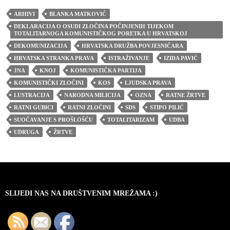
ARHIVI
BLANKA MATKOVIĆ
DEKLARACIJA O OSUDI ZLOČINA POČINJENIH TIJEKOM
TOTALITARNOGA KOMUNISTIČKOG PORETKA U HRVATSKOJ
DEKOMUNIZACIJA
HRVATSKA DRUŽBA POVJESNIČARA
HRVATSKA STRANKA PRAVA
ISTRAŽIVANJE
IZIDA PAVIĆ
JNA
KNOJ
KOMUNISTIČKA PARTIJA
KOMUNISTIČKI ZLOČINI
KOS
LJUDSKA PRAVA
LUSTRACIJA
NARODNA MILICIJA
OZNA
RATNE ŽRTVE
RATNI GUBICI
RATNI ZLOČINI
SDS
STIPO PILIĆ
SUOČAVANJE S PROŠLOŠĆU
TOTALITARIZAM
UDBA
UDRUGA
ŽRTVE
SLIJEDI NAS NA DRUŠTVENIM MREŽAMA :)