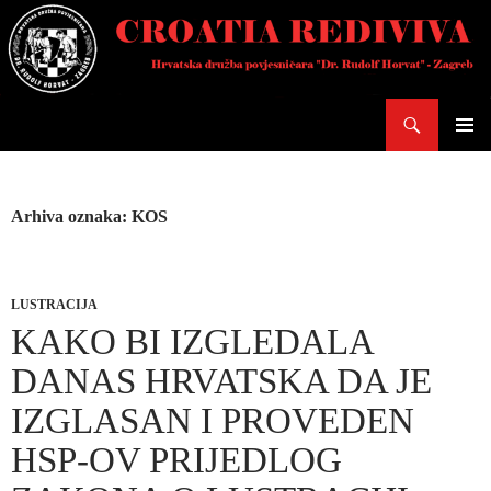
Skoči
do
sadržaja
Pretraži
PRIMAR
IZBORN
Arhiva oznaka: KOS
LUSTRACIJA
KAKO BI IZGLEDALA
DANAS HRVATSKA DA JE
IZGLASAN I PROVEDEN
HSP-OV PRIJEDLOG