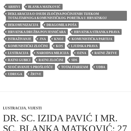
ARHIVI
BLANKA MATKOVIĆ
DEKLARACIJA O OSUDI ZLOČINA POČINJENIH TIJEKOM
TOTALITARNOGA KOMUNISTIČKOG PORETKA U HRVATSKOJ
DEKOMUNIZACIJA
DRAGOMILA POŠA
HRVATSKA DRUŽBA POVJESNIČARA
HRVATSKA STRANKA PRAVA
ISTRAŽIVANJE
JNA
KNOJ
KOMUNISTIČKA PARTIJA
KOMUNISTIČKI ZLOČINI
KOS
LJUDSKA PRAVA
LUSTRACIJA
NARODNA MILICIJA
OZNA
RATNE ŽRTVE
RATNI GUBICI
RATNI ZLOČINI
SDS
SUOČAVANJE S PROŠLOŠĆU
TOTALITARIZAM
UDBA
UDRUGA
ŽRTVE
LUSTRACIJA
,
VIJESTI
DR. SC. IZIDA PAVIĆ I MR.
SC. BLANKA MATKOVIĆ: 27