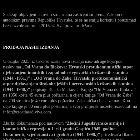
Sadržaji objavljeni na ovim stranicama zaštićeni su prema Zakonu o
autorskim pravima Republike Hrvatske, te se ne smiju koristiti i preuzimati
bez dozvole autora. | 2016. © Sva prava pridržana
PRODAJA NAŠIH IZDANJA
U ožujku 2025. iz tiska su izašla nova izdanja naše udruge koja pod
naslovima
„Od Vrana do Biokova: Hrvatski protukomunistički otpor
djelovanjem imotskih i zapadnohercegovačkih križarskih skupina
(1944.-1951.)”
i
„Od Vrana do Žabe: Hrvatski protukomunistički
otpor djelovanjem širokobrijeških i neretvanskih križarskih skupina
(1944.-1948.)”
potpisuje Blanka Matković. Knjiga “Od Vrana do Biokova”
na 1050 košta 45 eura plus poštarina, a cijena knjige “Od Vrana do Žabe”
na 700 stranica je 40 eura plus poštarina. Zajednička cijena za narudžbu
obje knjige je 80 eura plus poštarina, a svoj primjerak možete rezervirati na
infor@croatiarediviva.com.
Zbirku dokumenata pod naslovom “
Zločini Jugoslavenske armije i
komunistička represija u Lici i gradu Gospiću 1945. godine:
Dokumenti, svjedočanstva i grobišta (1944.-1998.)”
priređivača Blanke