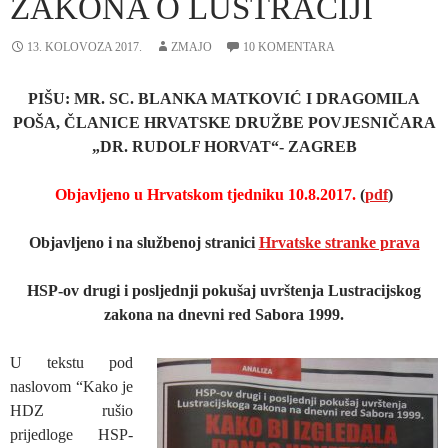
ZAKONA O LUSTRACIJI
13. KOLOVOZA 2017.
ZMAJO
10 KOMENTARA
PIŠU: MR. SC. BLANKA MATKOVIĆ I DRAGOMILA
POŠA, ČLANICE HRVATSKE DRUŽBE POVJESNIČARA
„DR. RUDOLF HORVAT“- ZAGREB
Objavljeno u Hrvatskom tjedniku 10.8.2017.
(
pdf
)
Objavljeno i na službenoj stranici
Hrvatske stranke prava
HSP-ov drugi i posljednji pokušaj uvrštenja Lustracijskog
zakona
na dnevni red Sabora 1999.
U tekstu pod
naslovom “Kako je
HDZ rušio
prijedloge HSP-