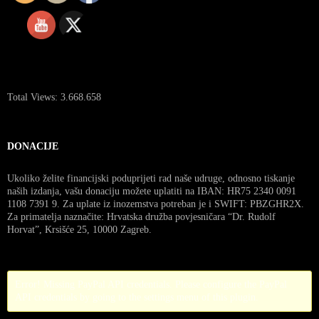
Total Views:
3.668.658
DONACIJE
Ukoliko želite financijski poduprijeti rad naše udruge, odnosno tiskanje
naših izdanja, vašu donaciju možete uplatiti na IBAN: HR75 2340 0091
1108 7391 9. Za uplate iz inozemstva potreban je i SWIFT: PBZGHR2X.
Za primatelja naznačite: Hrvatska družba povjesničara “Dr. Rudolf
Horvat”, Krsišće 25, 10000 Zagreb.
Error! Missing PayPal API credentials. Please configure the PayPal
API credentials by going to the settings menu of this plugin.