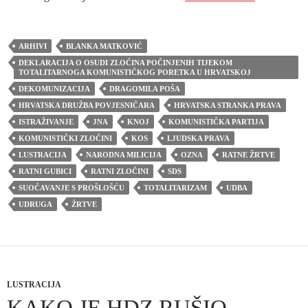
ARHIVI
BLANKA MATKOVIĆ
DEKLARACIJA O OSUDI ZLOČINA POČINJENIH TIJEKOM
TOTALITARNOGA KOMUNISTIČKOG PORETKA U HRVATSKOJ
DEKOMUNIZACIJA
DRAGOMILA POŠA
HRVATSKA DRUŽBA POVJESNIČARA
HRVATSKA STRANKA PRAVA
ISTRAŽIVANJE
JNA
KNOJ
KOMUNISTIČKA PARTIJA
KOMUNISTIČKI ZLOČINI
KOS
LJUDSKA PRAVA
LUSTRACIJA
NARODNA MILICIJA
OZNA
RATNE ŽRTVE
RATNI GUBICI
RATNI ZLOČINI
SDS
SUOČAVANJE S PROŠLOŠĆU
TOTALITARIZAM
UDBA
UDRUGA
ŽRTVE
LUSTRACIJA
KAKO JE HDZ RUŠIO