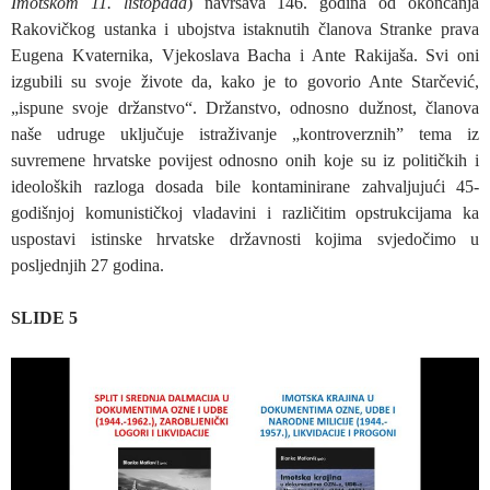
Imotskom 11. listopada
) navršava 146. godina od okončanja
Rakovičkog ustanka i ubojstva istaknutih članova Stranke prava
Eugena Kvaternika, Vjekoslava Bacha i Ante Rakijaša. Svi oni
izgubili su svoje živote da, kako je to govorio Ante Starčević,
„ispune svoje držanstvo“. Držanstvo, odnosno dužnost, članova
naše udruge uključuje istraživanje „kontroverznih” tema iz
suvremene hrvatske povijest odnosno onih koje su iz političkih i
ideoloških razloga dosada bile kontaminirane zahvaljujući 45-
godišnjoj komunističkoj vladavini i različitim opstrukcijama ka
uspostavi istinske hrvatske državnosti kojima svjedočimo u
posljednjih 27 godina.
SLIDE 5