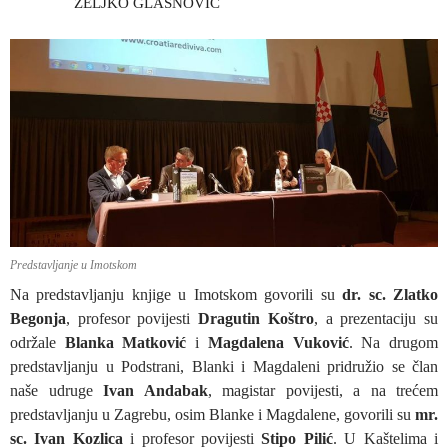
ŽELJKO GLASNOVIĆ
Predstavljanje u Imotskom
Na predstavljanju knjige u Imotskom govorili su
dr. sc. Zlatko
Begonja
, profesor povijesti
Dragutin Koštro
, a prezentaciju su
održale
Blanka Matković
i
Magdalena Vuković
. Na drugom
predstavljanju u Podstrani, Blanki i Magdaleni pridružio se član
naše udruge
Ivan Andabak
, magistar povijesti, a na trećem
predstavljanju u Zagrebu, osim Blanke i Magdalene, govorili su
mr.
sc. Ivan Kozlica
i profesor povijesti
Stipo Pilić
. U Kaštelima i