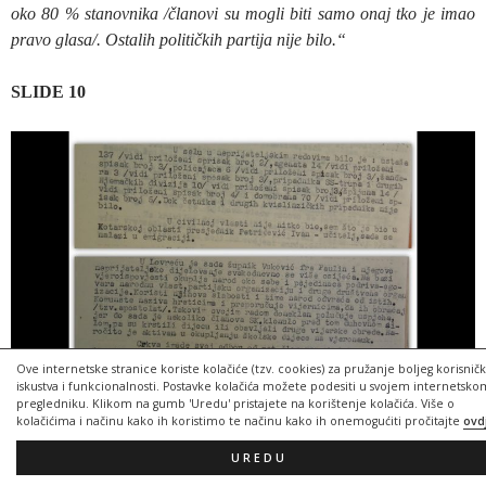
oko 80 % stanovnika /članovi su mogli biti samo onaj tko je imao
pravo glasa/. Ostalih političkih partija nije bilo.“
SLIDE 10
Ove internetske stranice koriste kolačiće (tzv. cookies) za pružanje boljeg korisnič
iskustva i funkcionalnosti. Postavke kolačića možete podesiti u svojem internetsko
pregledniku. Klikom na gumb 'Uredu' pristajete na korištenje kolačića. Više o
kolačićima i načinu kako ih koristimo te načinu kako ih onemogućiti pročitajte
ovd
Drugi dio
elaborata pruža podatke o Lovreću za vrijeme rata, o
sudjelovanju stanovništva u hrvatskoj vojsci ili, što je rijeđi slučaj, u
UREDU
NOV-i Jugoslavije, potom podatke o rukovoditeljima političkih