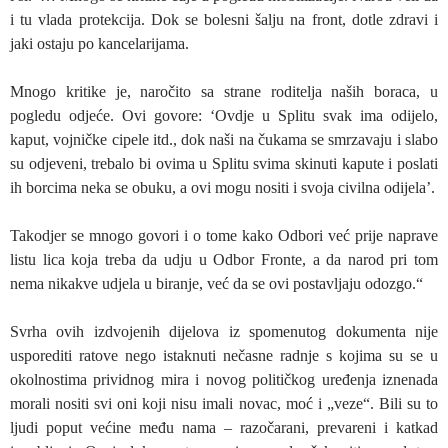
i tu vlada protekcija. Dok se bolesni šalju na front, dotle zdravi i
jaki ostaju po kancelarijama.
Mnogo kritike je, naročito sa strane roditelja naših boraca, u
pogledu odjeće. Ovi govore: ‘Ovdje u Splitu svak ima odijelo,
kaput, vojničke cipele itd., dok naši na čukama se smrzavaju i slabo
su odjeveni, trebalo bi ovima u Splitu svima skinuti kapute i poslati
ih borcima neka se obuku, a ovi mogu nositi i svoja civilna odijela’.
Takodjer se mnogo govori i o tome kako Odbori već prije naprave
listu lica koja treba da udju u Odbor Fronte, a da narod pri tom
nema nikakve udjela u biranje, već da se ovi postavljaju odozgo.“
Svrha ovih izdvojenih dijelova iz spomenutog dokumenta nije
usporediti ratove nego istaknuti nečasne radnje s kojima su se u
okolnostima prividnog mira i novog političkog uređenja iznenada
morali nositi svi oni koji nisu imali novac, moć i „veze“. Bili su to
ljudi poput većine među nama – razočarani, prevareni i katkad