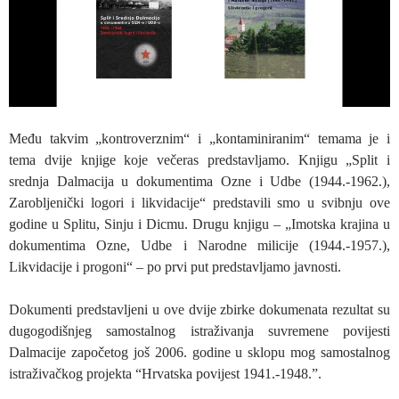
Među takvim „kontroverznim“ i „kontaminiranim“ temama je i
tema dvije knjige koje večeras predstavljamo. Knjigu „Split i
srednja Dalmacija u dokumentima Ozne i Udbe (1944.-1962.),
Zarobljenički logori i likvidacije“ predstavili smo u svibnju ove
godine u Splitu, Sinju i Dicmu. Drugu knjigu – „Imotska krajina u
dokumentima Ozne, Udbe i Narodne milicije (1944.-1957.),
Likvidacije i progoni“ – po prvi put predstavljamo javnosti.
Dokumenti predstavljeni u ove dvije zbirke dokumenata rezultat su
dugogodišnjeg samostalnog istraživanja suvremene povijesti
Dalmacije započetog još 2006. godine u sklopu mog samostalnog
istraživačkog projekta “Hrvatska povijest 1941.-1948.”.