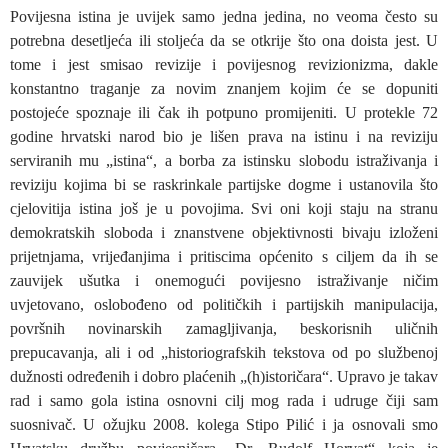
Povijesna istina je uvijek samo jedna jedina, no veoma često su
potrebna desetljeća ili stoljeća da se otkrije što ona doista jest. U
tome i jest smisao revizije i povijesnog revizionizma, dakle
konstantno traganje za novim znanjem kojim će se dopuniti
postojeće spoznaje ili čak ih potpuno promijeniti. U protekle 72
godine hrvatski narod bio je lišen prava na istinu i na reviziju
serviranih mu „istina“, a borba za istinsku slobodu istraživanja i
reviziju kojima bi se raskrinkale partijske dogme i ustanovila što
cjelovitija istina još je u povojima. Svi oni koji staju na stranu
demokratskih sloboda i znanstvene objektivnosti bivaju izloženi
prijetnjama, vrijeđanjima i pritiscima općenito s ciljem da ih se
zauvijek ušutka i onemogući povijesno istraživanje ničim
uvjetovano, oslobođeno od političkih i partijskih manipulacija,
površnih novinarskih zamagljivanja, beskorisnih uličnih
prepucavanja, ali i od „historiografskih tekstova od po službenoj
dužnosti određenih i dobro plaćenih „(h)istoričara“. Upravo je takav
rad i samo gola istina osnovni cilj mog rada i udruge čiji sam
suosnivač. U ožujku 2008. kolega Stipo Pilić i ja osnovali smo