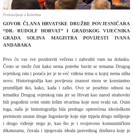
Predstavljanje u Kaštelima
GOVOR ČLANA HRVATSKE DRUŽBE POVJESNIČARA
“DR. RUDOLF HORVAT” I GRADSKOG VIJEĆNIKA
GRADA SOLINA MAGISTRA POVIJESTI IVANA
ANDABAKA
Prvo ću vas sve pozdraviti večeras i zahvaliti vam na dolasku.
Često se može čuti kako nema potrebe baviti se temama Drugog
svjetskog rata i poraća jer je to već viđena tema u kojoj nema ništa
novo. Historiografija kao povijesna znanost mora se konstantno
promišljati tko, kako, kada i zašto. Ovo se posebno odnosi na
tematiku Drugog svjetskog rata jer su Hrvati kao narod strahovito
bili pogođeni svim onim lošim stvarima koje nosi svaki rat. Osim
toga, naša je historiografija bila predugo opterećena ideološkom
premisom unutar druge Jugoslavije koje nije trpjela drugo mišljenje
i drugo viđenje nego je, kao što je i svojstveno komunističkim
dikaturama, čuvala i njegovala ideala pravednog društava koje je