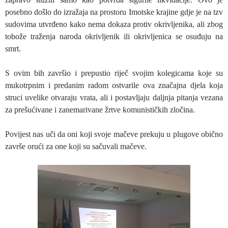
posebno došlo do izražaja na prostoru Imotske krajine gdje je na tzv
sudovima utvrđeno kako nema dokaza protiv okrivljenika, ali zbog
tobože traženja naroda okrivljenik ili okrivljenica se osuđuju na
smrt.
S ovim bih završio i prepustio riječ svojim kolegicama koje su
mukotrpnim i predanim radom ostvarile ova značajna djela koja
struci uvelike otvaraju vrata, ali i postavljaju daljnja pitanja vezana
za prešućivane i zanemarivane žrtve komunističkih zločina.
Povijest nas uči da oni koji svoje mačeve prekuju u plugove obično
završe orući za one koji su sačuvali mačeve.