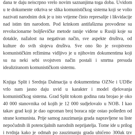
dana te daju neiscrpno vrelo novim saznanjima toga doba. Uvidom
u te dokumente otkriva se slika komunističkog sistema koji se volio
nazivati narodnim dok je u isto vrijeme činio represalije i likvidacije
nad istim tim narodom. Pod krinkom antifašizma provođene su
revolucionarne boljševičke metode ranije viđene u Rusiji koje su
dotakle, nažalost na negativan način, sve aspekte društva, od
kulture do svih slojeva društva. Sve ono što je svojstveno
komunističkim režimima vidljivo je u njihovim dokumentima koji
su na neki sebi svojstven način postali i smrtna presuda
idealiziranom komunističkom sistemu.
Knjiga Split i Srednja Dalmacija u dokumentima OZNe i UDBe
vrlo nam jasno daju uvid u karakter i model djelovanja
komunističkog sistema. Grad Split tokom godina rata brojao je oko
40 000 stanovnika od kojih je 12 000 sudjelovalo u NOB. I kao
takav grad koji je dao ogroman broj boraca nije ostao pošteđen od
strane komunista. Prije samog zauzimanja grada napravljene su liste
nepoćudnih ili potencijalnih narodnih neprijatelja. Tome ide u prilog
i tvrdnja kako je odmah po zauzimanju grada uhićeno 300ak tzv