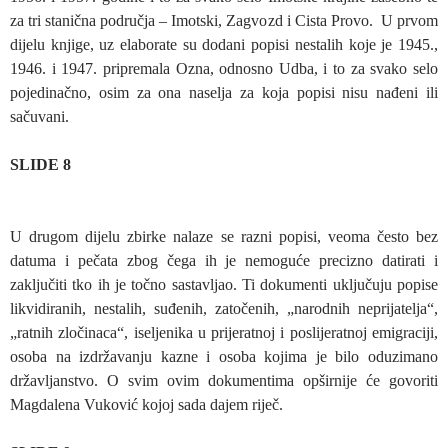
za tri stanična područja – Imotski, Zagvozd i Cista Provo. U prvom
dijelu knjige, uz elaborate su dodani popisi nestalih koje je 1945.,
1946. i 1947. pripremala Ozna, odnosno Udba, i to za svako selo
pojedinačno, osim za ona naselja za koja popisi nisu nađeni ili
sačuvani.
SLIDE 8
U drugom dijelu zbirke nalaze se razni popisi, veoma često bez
datuma i pečata zbog čega ih je nemoguće precizno datirati i
zaključiti tko ih je točno sastavljao. Ti dokumenti uključuju popise
likvidiranih, nestalih, suđenih, zatočenih, „narodnih neprijatelja“,
„ratnih zločinaca“, iseljenika u prijeratnoj i poslijeratnoj emigraciji,
osoba na izdržavanju kazne i osoba kojima je bilo oduzimano
državljanstvo. O svim ovim dokumentima opširnije će govoriti
Magdalena Vuković kojoj sada dajem riječ.