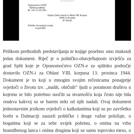
Prilikom prethodnih predstavljanja te knjige posebno smo istaknuli
jedan dokument. Riječ je o političko-obavještajnom izvješću za
grad Split koje je Opunomoćstvo OZN-e za splitsko područje
dostavilo OZN-i za Oblast VIII. korpusa 13. prosinca 1944.
Dokument je to koji u mnogim svojim rečenicama ponajprije
svjedoči o životu tzv. „malih, običnih“ ljudi u poratnom društvu u
kojemu se bilo potrebno suočiti sa stvarnošću koja često nije bila
onakva kakvoj su se barem neki od njih nadali. Ovaj dokument
jednostavnim jezikom svjedoči o kalkulantima koji su po završetku
borbi u Dalmaciji zauzeli političke i druge važne položaje, o
bogatima koji se za sebe uvijek pobrinu, o onima na vrhu
hranidbenog lanca i onima drugima koji su samo topovsko meso, o