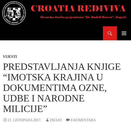
Skoči
do
sadržaja
Pretraži
PRIMAR
IZBORN
VIJESTI
PREDSTAVLJANJA KNJIGE
“IMOTSKA KRAJINA U
DOKUMENTIMA OZNE,
UDBE I NARODNE
MILICIJE”
21. LISTOPADA 2017.
ZMAJO
8 KOMENTARA