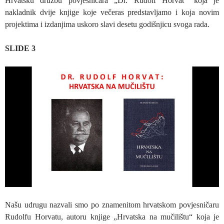
Hrvatsku družbu povjesničara „Dr. Rudolf Horvat“ koja je
nakladnik dvije knjige koje večeras predstavljamo i koja novim
projektima i izdanjima uskoro slavi desetu godišnjicu svoga rada.
SLIDE 3
Našu udrugu nazvali smo po znamenitom hrvatskom povjesničaru
Rudolfu Horvatu, autoru knjige „Hrvatska na mučilištu“ koja je