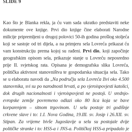
SLIDE 9
Kao što je Blanka rekla, ja ću vam sada ukratko predstaviti neke
dokumente ove knjige. Prvi dio knjige čine elaborati Narodne
milicije pripremljeni u drugoj polovici 50-ih godina prošlog stoljeća
koji se sastoje od tri dijela, a na primjeru sela Lovreća prikazat ću
vam konstrukciju prema kojoj su rađeni.
Prvi dio
, koji započinje
geografskim opisom sela, prikazuje stanje u Lovreću neposredno
prije II. svjetskog rata. Opisana je demografska slika Lovreća,
politička aktivnost stanovništva te gospodarska situacija sela. Tako
se u elaboratu navodi da „
Na području sela Lovreća živi oko 4.500
stanovnika, svi su po narodnosti hrvati, a po vjeroispovjesti katolici,
dok drugih nacionalnosti i vjeroispovjesti ne postoji. U srednjo-
evropske zemlje povremeno odlazi oko 80 lica koja se bave
korparenjem – sitnom trgovinom. U selu postoje tri godišnje
crkvene slave i to: 1.I. Nova Godina, 19.III. sv. Josip i 26.XII. sv.
Stipan. Za vrijeme bivše Jugoslavije u selu su postojale dvije
političke stranke i to: HSS-a i JNS-a. Političkoj HSS-a pripadalo je