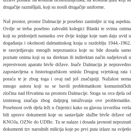
drugačije razmišljali, koji su nosili drugačije uniforme.
Naš prostor, prostor Dalmacije je posebno zanimljiv iz tog aspekta.
Ovdje se treba posebno zahvaliti kolegici Blanki te svima onima
koji su pridonijeli nastanku ove dvije knjige koje nam daju uvid u
događanja i okolnosti dalmatinskog kraja u razdoblju 1944.-1962.
te rasvjetljavaju mnogih nepoznanica koje su bile dosada samo
poznate onima koji su na direktan ili indirektan način sudjelovali u
represivnom aparatu bivše države. Inače Dalmacija je nepravedno
zapostavljena u historiografskom smislu Drugog svjetskog rata i
poraća te je zbog toga i ovaj rad još značajniji. Nažalost nema
mnogo autora koji su se bavili problematikom komunističkih
zločina nad Hrvatima na prostoru Dalmacije. Stoga su ova djela od
iznimnog značaja zbog daljnjeg istraživanja ove problematike.
Posebnost ovih djela leži u činjenici kako su glavna izvorišna vrela
bili upravo dokumenti koje su sastavljale službe bivše države od
KNOJa, OZNe do UDBe. Tu se nalaze i dosada javnosti nepoznati
dokumenti tzv narodnih milicija koje po prvi puta izlaze na svijetlo