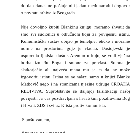
do dan danas ne poštuje niti jedan međunarodni dogovor
o povratu arhive iz Beograda.
Nije dovoljno kupiti Blankinu knjigu, moramo shvatit da
smo svi sudionici u odlučnom boju za povijesnu istinu.
Komunistički sustav ubijao je temeljne, etičke i moralne
norme na prostorima gdje je vladao. Dostojevski je
usporedio ljudsku dušu s Arenom u kojoj se vodi vječna
borba između Boga i sotone za prevlast. Sotona je
slatkorječiv ali najveća mana mu je ta da ne može
izgovoriti istinu. Istina se ne nalazi samo u knjizi Blanke
Matković nego i na stranicama njezine udruge CROATIA
REDIVIVA. Suprotstavite se daljnjoj falsifikaciji našoj
povijesti. Ja vas pozdravljam s hrvatskim pozdravima Bog
i Hrvati, ZDS i svi uz Krista protiv komunista.
S poštovanjem,