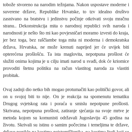
tobože stvoreno na narodim težnjama. Nakon uspostave moderne i
suverene države, Republike Hrvatske, to tzv idealno društvo
zasnivano na bratstvu i jedinstvu počinje otkrivati svoju mračnu
stranu.. Dekonstrukcija mita o narodnoj republici svih naroda i
narodnosti je nešto što mi kao povjesničari moramo izvesti do kraja,
jer bez toga, bez raščlambe toga mita ni moderna i demokratska
država, Hrvatska, ne može krenuti naprijed jer će uvijek biti
opterećena prošlošću. Ta ista maglovita, nepotpuna prošlost će
služiti onima kojima je u cilju imati narod u svađi, dok će kriomice
provoditi štetnu politiku na račun vlastitog naroda za vlastiti
probitak.
Ovaj zadnji dio netko bih mogao protumačiti kao politički govor, ali
on u svojoj biti to nije. On je reakcija na spomenutu tematiku
Drugog svjetskog rata i poraća u smislu nepotpune prošlosti.
Skrivana, nepotpuna prošlost, zatiranje sjećanja na svoje mrtve je
metoda kojom su komunisti održavali Jugoslaviju 45 godina na
životu. Skrivali su istinu o samim počecima i temeljima te države,
države ponikle na kostima neistomišljenika, na kostima ljudi koji su