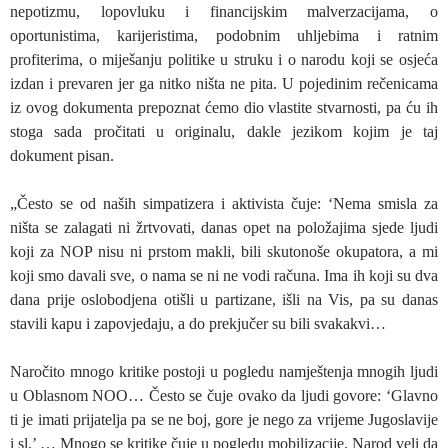
nepotizmu, lopovluku i financijskim malverzacijama, o
oportunistima, karijeristima, podobnim uhljebima i ratnim
profiterima, o miješanju politike u struku i o narodu koji se osjeća
izdan i prevaren jer ga nitko ništa ne pita. U pojedinim rečenicama
iz ovog dokumenta prepoznat ćemo dio vlastite stvarnosti, pa ću ih
stoga sada pročitati u originalu, dakle jezikom kojim je taj
dokument pisan.
„Često se od naših simpatizera i aktivista čuje: ‘Nema smisla za
ništa se zalagati ni žrtvovati, danas opet na položajima sjede ljudi
koji za NOP nisu ni prstom makli, bili skutonoše okupatora, a mi
koji smo davali sve, o nama se ni ne vodi računa. Ima ih koji su dva
dana prije oslobodjena otišli u partizane, išli na Vis, pa su danas
stavili kapu i zapovjedaju, a do prekjučer su bili svakakvi…
Naročito mnogo kritike postoji u pogledu namještenja mnogih ljudi
u Oblasnom NOO… Često se čuje ovako da ljudi govore: ‘Glavno
ti je imati prijatelja pa se ne boj, gore je nego za vrijeme Jugoslavije
i sl.’ … Mnogo se kritike čuje u pogledu mobilizacije. Narod veli da