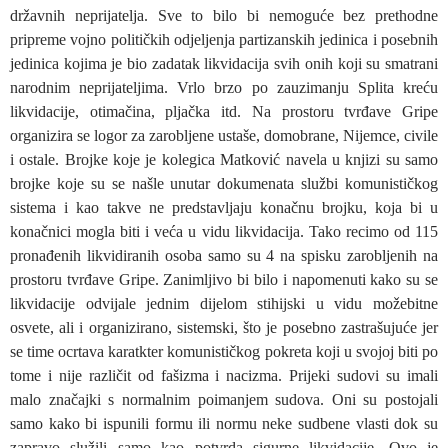
državnih neprijatelja. Sve to bilo bi nemoguće bez prethodne
pripreme vojno političkih odjeljenja partizanskih jedinica i posebnih
jedinica kojima je bio zadatak likvidacija svih onih koji su smatrani
narodnim neprijateljima. Vrlo brzo po zauzimanju Splita kreću
likvidacije, otimačina, pljačka itd. Na prostoru tvrđave Gripe
organizira se logor za zarobljene ustaše, domobrane, Nijemce, civile
i ostale. Brojke koje je kolegica Matković navela u knjizi su samo
brojke koje su se našle unutar dokumenata službi komunističkog
sistema i kao takve ne predstavljaju konačnu brojku, koja bi u
konačnici mogla biti i veća u vidu likvidacija. Tako recimo od 115
pronađenih likvidiranih osoba samo su 4 na spisku zarobljenih na
prostoru tvrđave Gripe. Zanimljivo bi bilo i napomenuti kako su se
likvidacije odvijale jednim dijelom stihijski u vidu možebitne
osvete, ali i organizirano, sistemski, što je posebno zastrašujuće jer
se time ocrtava karatkter komunističkog pokreta koji u svojoj biti po
tome i nije različit od fašizma i nacizma. Prijeki sudovi su imali
malo značajki s normalnim poimanjem sudova. Oni su postojali
samo kako bi ispunili formu ili normu neke sudbene vlasti dok su
zapravo služili samo kao potvrda sigurne likvidacije. Ovo je