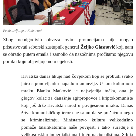
Predstavljanje u Podstrani
Zbog neodgodivih obveza ovim promocijama nije mogao
prisustvovati saborski zastupnik general
Željko Glasnović
koji nam
se obratio putem emaila i zamolio da nazočnima pročitamo njegovu
poruku koju objavljujemo u cijelosti:
Hrvatska danas likuje nad čovjekom koji se probudi svako
jutro s ponovljenim napadom amnezije. U tom kulturnom
mraku Blanka Matković je najsvjetlija točka, ona je
glogov kolac za današnje agitpropovce i kriptokomuniste
koji još drže Hrvatski narod u povijesnom mraku. Danas
žrtve komunističkog terora ne samo da se prešućuju nego
se kriminaliziraju. Ministarstvo kulture velikodušno
pomaže falsifikatorima naše povijesti i tako surađuje s
velikosrpskim imperijalistima i jugo nacionalistima. Srbija