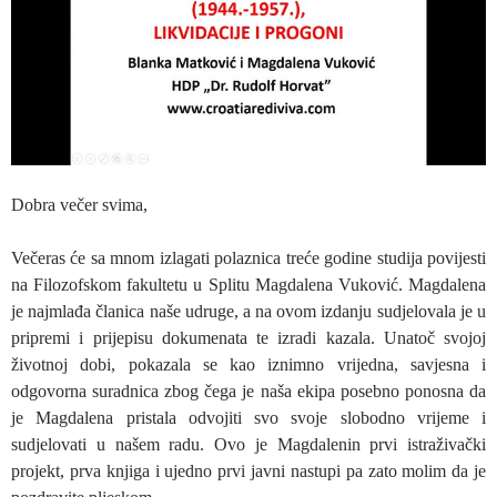
Dobra večer svima,
Večeras će sa mnom izlagati polaznica treće godine studija povijesti
na Filozofskom fakultetu u Splitu Magdalena Vuković. Magdalena
je najmlađa članica naše udruge, a na ovom izdanju sudjelovala je u
pripremi i prijepisu dokumenata te izradi kazala. Unatoč svojoj
životnoj dobi, pokazala se kao iznimno vrijedna, savjesna i
odgovorna suradnica zbog čega je naša ekipa posebno ponosna da
je Magdalena pristala odvojiti svo svoje slobodno vrijeme i
sudjelovati u našem radu. Ovo je Magdalenin prvi istraživački
projekt, prva knjiga i ujedno prvi javni nastupi pa zato molim da je