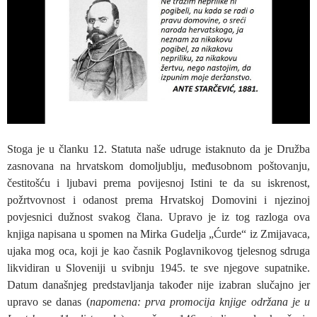
Stoga je u članku 12. Statuta naše udruge istaknuto da je Družba
zasnovana na hrvatskom domoljublju, međusobnom poštovanju,
čestitošću i ljubavi prema povijesnoj Istini te da su iskrenost,
požrtvovnost i odanost prema Hrvatskoj Domovini i njezinoj
povjesnici dužnost svakog člana. Upravo je iz tog razloga ova
knjiga napisana u spomen na Mirka Gudelja „Ćurde“ iz Zmijavaca,
ujaka mog oca, koji je kao časnik Poglavnikovog tjelesnog sdruga
likvidiran u Sloveniji u svibnju 1945. te sve njegove supatnike.
Datum današnjeg predstavljanja također nije izabran slučajno jer
upravo se danas (
napomena: prva promocija knjige održana je u