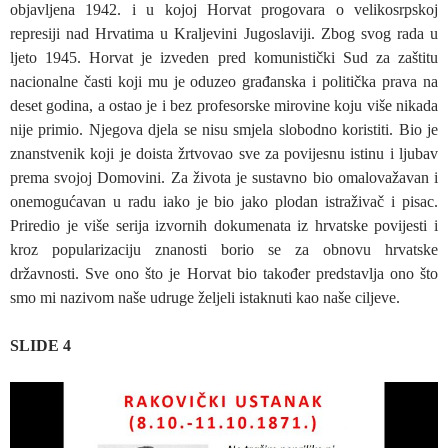
objavljena 1942. i u kojoj Horvat progovara o velikosrpskoj
represiji nad Hrvatima u Kraljevini Jugoslaviji. Zbog svog rada u
ljeto 1945. Horvat je izveden pred komunistički Sud za zaštitu
nacionalne časti koji mu je oduzeo građanska i politička prava na
deset godina, a ostao je i bez profesorske mirovine koju više nikada
nije primio. Njegova djela se nisu smjela slobodno koristiti. Bio je
znanstvenik koji je doista žrtvovao sve za povijesnu istinu i ljubav
prema svojoj Domovini. Za života je sustavno bio omalovažavan i
onemogućavan u radu iako je bio jako plodan istraživač i pisac.
Priredio je više serija izvornih dokumenata iz hrvatske povijesti i
kroz popularizaciju znanosti borio se za obnovu hrvatske
državnosti. Sve ono što je Horvat bio također predstavlja ono što
smo mi nazivom naše udruge željeli istaknuti kao naše ciljeve.
SLIDE 4