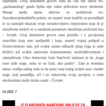
izgubljeni. Ovaj dokument govori nam da čak niti narod tzv.
„partizanskog“ grada Splita nije olako prihvaćao nove okolnosti.
Mnogi među njima aktivno su podržavali tzv.
Narodnooslobodilački pokret, no unatoč tome kritički su promišljali
te su nastojali iskazati svoje nezadovoljstvo nepravdom koja ih je
okruživala trudeći se u nasilnom poratnom okruženju preživjeti kao
– čovjek. Ovaj dokument govori nam ponešto i o povijesnoj
ostavštini koju smo naslijedili i koju, unatoč vojnoj pobjedi u
Domovinskom ratu, još uvijek nismo odbacili zbog čega je naše
društvo još uvijek zatrovano komunizmom, neoboljševizmom i
orjunaštvom. Otac domovine Ante Starčević istaknuo je da „koga
nose tuđe noge, neka se ne čudi, ako padne“. Zato je temeljna
misao vodilja našeg rada ta da samo onaj kojeg uvijek nose vlastite
noge, koji promišlja, uči i ne zaboravlja svoju povijest, u svim
okolnostima može doista ostati – Čovjek.
SLIDE 7