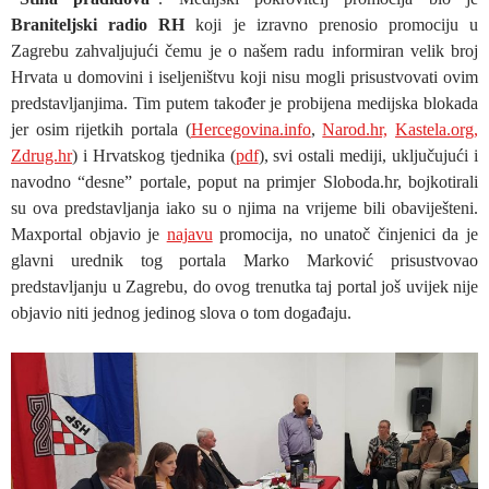
Braniteljski radio RH
koji je izravno prenosio promociju u
Zagrebu zahvaljujući čemu je o našem radu informiran velik broj
Hrvata u domovini i iseljeništvu koji nisu mogli prisustvovati ovim
predstavljanjima. Tim putem također je probijena medijska blokada
jer osim rijetkih portala (
Hercegovina.info
,
Narod.hr,
Kastela.org,
Zdrug.hr
) i Hrvatskog tjednika (
pdf
), svi ostali mediji, uključujući i
navodno “desne” portale, poput na primjer Sloboda.hr, bojkotirali
su ova predstavljanja iako su o njima na vrijeme bili obaviješteni.
Maxportal objavio je
najavu
promocija, no unatoč činjenici da je
glavni urednik tog portala Marko Marković prisustvovao
predstavljanju u Zagrebu, do ovog trenutka taj portal još uvijek nije
objavio niti jednog jedinog slova o tom događaju.