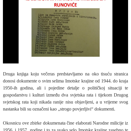
Druga knjiga koju večeras predstavljamo na oko tisuću stranica
donosi dokumente o svim selima Imotske krajine od 1944. do kraja
1950-ih godina, ali i pojedine detalje o političkoj situaciji te
gospodarstvu i kulturi između dva svjetska rata i tijekom Drugog
svjetskog rata koji nikada ranije nisu objavljeni, a u vrijeme svog
nastanka bili su označeni kao „strogo povjerljivi“ dokumenti.
Okosnicu ove zbirke dokumenata čine elaborati Narodne milicije iz
1956. i 1957. godine i to za svako selo Imotske krajine zasebno te