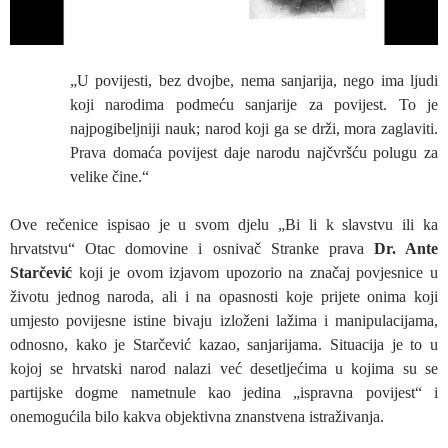
„U povijesti, bez dvojbe, nema sanjarija, nego ima ljudi
koji narodima podmeću sanjarije za povijest. To je
najpogibeljniji nauk; narod koji ga se drži, mora zaglaviti.
Prava domaća povijest daje narodu najčvršću polugu za
velike čine.“
Ove rečenice ispisao je u svom djelu „Bi li k slavstvu ili ka
hrvatstvu“ Otac domovine i osnivač Stranke prava
Dr. Ante
Starčević
koji je ovom izjavom upozorio na značaj povjesnice u
životu jednog naroda, ali i na opasnosti koje prijete onima koji
umjesto povijesne istine bivaju izloženi lažima i manipulacijama,
odnosno, kako je Starčević kazao, sanjarijama. Situacija je to u
kojoj se hrvatski narod nalazi već desetljećima u kojima su se
partijske dogme nametnule kao jedina „ispravna povijest“ i
onemogućila bilo kakva objektivna znanstvena istraživanja.