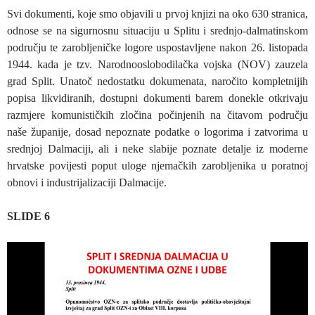
Svi dokumenti, koje smo objavili u prvoj knjizi na oko 630 stranica,
odnose se na sigurnosnu situaciju u Splitu i srednjo-dalmatinskom
području te zarobljeničke logore uspostavljene nakon 26. listopada
1944. kada je tzv. Narodnooslobodilačka vojska (NOV) zauzela
grad Split. Unatoč nedostatku dokumenata, naročito kompletnijih
popisa likvidiranih, dostupni dokumenti barem donekle otkrivaju
razmjere komunističkih zločina počinjenih na čitavom području
naše županije, dosad nepoznate podatke o logorima i zatvorima u
srednjoj Dalmaciji, ali i neke slabije poznate detalje iz moderne
hrvatske povijesti poput uloge njemačkih zarobljenika u poratnoj
obnovi i industrijalizaciji Dalmacije.
SLIDE 6