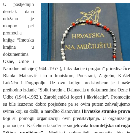
U posljednjih
desetak dana
održano je
ukupno pet
promocija
knjige “Imotska
krajina u
dokumentima
Ozne, Udbe i
Narodne milicije (1944.-1957.), Likvidacije i progoni” priređivačice
Blanke Matković i to u Imotskom, Podstrani, Zagrebu, Kaštel
Lukšiću i Dugopolju. Uz ovu knjigu predstavljeno je i naše
prethodno izdanje “Split i srednja Dalmacija u dokumentima Ozne i
Udbe (1944.-1962.), Zarobljenički logori i likvidacije”. Promocije
su bile izuzetno dobro posjećene pa se ovim putem zahvaljujemo
svima koji su došli, a naročito članovima
Hrvatske stranke prava
koji su pomogli organizaciju ovih predstavljanja. U organizaciji
promocije u Kaštelima također je sudjelovala
braniteljska udruga
“Stina pradidova”
. Medijski pokrovitelj promocija bio je