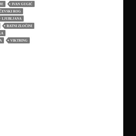
JE
IVAN GUGIĆ
ČEVSKI ROG
LJUBLJANA
RATNI ZLOČINI
KA
A
VIKTRING