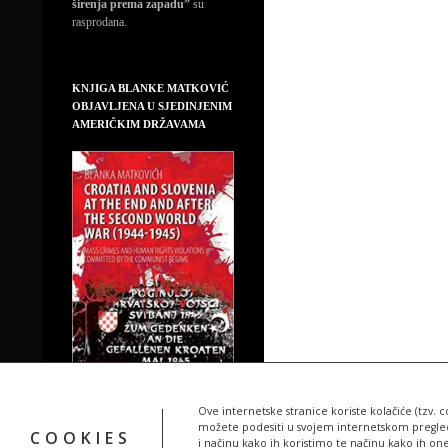
širenja prema zapadu”
su
rasprodana.
KNJIGA BLANKE MATKOVIĆ
OBJAVLJENA U SJEDINJENIM
AMERIČKIM DRŽAVAMA
Ove internetske stranice koriste kolačiće (tzv. c
možete podesiti u svojem internetskom pregledn
COOKIES
i načinu kako ih koristimo te načinu kako ih on