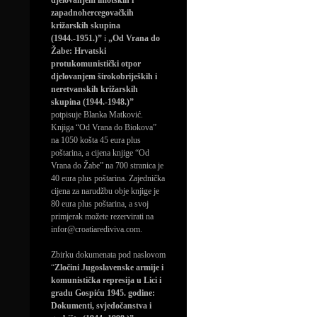
djelovanjem imotskih i
zapadnohercegovačkih
križarskih skupina
(1944.-1951.)”
i
„Od Vrana do
Žabe: Hrvatski
protukomunistički otpor
djelovanjem širokobrijeških i
neretvanskih križarskih
skupina (1944.-1948.)”
potpisuje Blanka Matković.
Knjiga “Od Vrana do Biokova”
na 1050 košta 45 eura plus
poštarina, a cijena knjige “Od
Vrana do Žabe” na 700 stranica je
40 eura plus poštarina. Zajednička
cijena za narudžbu obje knjige je
80 eura plus poštarina, a svoj
primjerak možete rezervirati na
infor@croatiarediviva.com.
Zbirku dokumenata pod naslovom
“
Zločini Jugoslavenske armije i
komunistička represija u Lici i
gradu Gospiću 1945. godine:
Dokumenti, svjedočanstva i