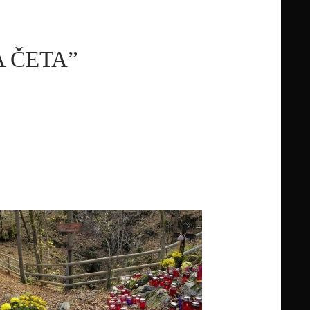
 ČETA”