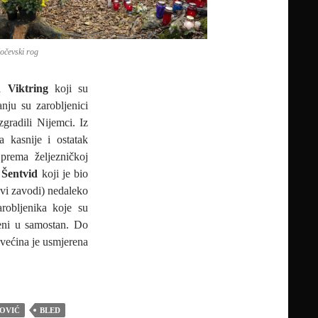
očevski rog
ra
Viktring
koji su
nju su zarobljenici
zgradili Nijemci. Iz
a kasnije i ostatak
prema željezničkoj
r
Šentvid
koji je bio
vi zavodi) nedaleko
robljenika koje su
reni u samostan. Do
a većina je usmjerena
ČNO BORAVILA “UBILAČKA ČETA” S KOČEVSKOG ROGA?
OVIĆ
BLED