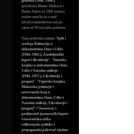
grobišta (1944.-1998.)”
priređivača Blanke Matković i
Ranka Topića na 1000 stranica
možete naručiti na e-mail
info@croatiarediviva.com po
cijeni od 30 eura plus poštarina.
Naša prethodna izdanja “
Split i
srednja Dalmacija u
dokumentima Ozne i Udbe
(1944.-1962.), Zarobljenički
logori i likvidacije
“, “
Imotska
krajina u dokumentima Ozne,
Udbe i Narodne milicije
(1944.-1957.), Likvidacije i
progoni
“, “
Vrgorska krajina,
Makarsko primorje i
neretvanski kraj u
dokumentima Ozne, Udbe i
Narodne milicije, Likvidacije i
progoni”
i
“Jasenovac i
poslijeratni jasenovački logori:
Geostrateška točka
velikosrpske politike i
propagandni pokretač njezina