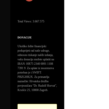
Total Views:
3.667.575
DONACIJE
Ukoliko želite financijski
poduprijeti rad naše udruge,
odnosno tiskanje naših izdanja,
vašu donaciju možete uplatiti na
IBAN: HR75 2340 0091 1108
7391 9. Za uplate iz inozemstva
potreban je i SWIFT:
PBZGHR2X. Za primatelja
naznačite: Hrvatska družba
povjesničara “Dr. Rudolf Horvat”,
Krsišće 25, 10000 Zagreb.
Error! Missing PayPal API