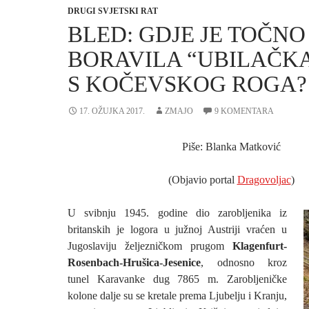
DRUGI SVJETSKI RAT
BLED: GDJE JE TOČNO
BORAVILA “UBILAČKA
S KOČEVSKOG ROGA?
17. OŽUJKA 2017.
ZMAJO
9 KOMENTARA
Piše: Blanka Matković
(Objavio portal
Dragovoljac
)
U svibnju 1945. godine dio zarobljenika iz
britanskih je logora u južnoj Austriji vraćen u
Jugoslaviju željezničkom prugom
Klagenfurt-
Rosenbach-Hrušica-Jesenice
, odnosno kroz
tunel Karavanke dug 7865 m. Zarobljeničke
kolone dalje su se kretale prema Ljubelju i Kranju,