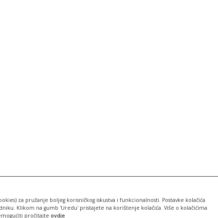
ookies) za pružanje boljeg korisničkog iskustva i funkcionalnosti. Postavke kolačića
iku. Klikom na gumb 'Uredu' pristajete na korištenje kolačića. Više o kolačićima
emogućiti pročitajte
ovdje