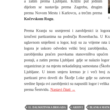
a zatim prema Ljubljani. Križni put jednim
dijelom se nastavlja prema Zagrebu, drugim
prema Novom Mestu i Karlovcu, a trećim prema
K
Kočevskom Rogu
.
Prema Kranju su usmjereni i zarobljenici iz logo
izručeni partizanima na području Rosenbacha. U Kra
uglavnom smješteni u logor, koji su za vrijeme rata i
logora je uskoro odveden veliki broj zarobljenika, 
zarobljenika praćen psovkama stanovništva upućen 
postaji, a zatim prema Ljubljani gdje se nalazio logo
organiziran je na mjestu nekadašnjeg samostana (Škofo
Ljubljane. U istom smjeru krenuo je i veći broj za
partizani prvo doveli do Škofje Loke gdje su zatvo
sredine lipnja svi zarobljenici su napustili logor i velik
BLED: GDJE JE TO
prema Šentvidu.
Nastavi čitati
→
11. DALMATINSKA BRIGADA
ARHIVI
BLANKA MATK