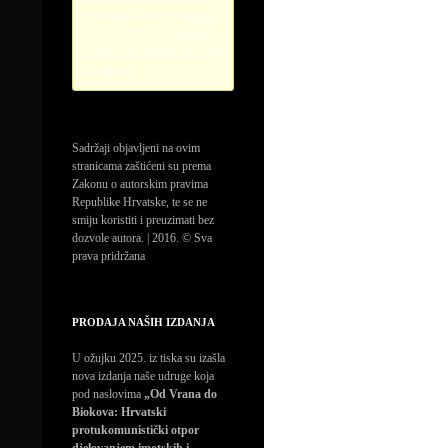
credentials. Please configure
the PayPal API credentials by
going to the settings menu of
this plugin.
Sadržaji objavljeni na ovim
stranicama zaštićeni su prema
Zakonu o autorskim pravima
Republike Hrvatske, te se ne
smiju koristiti i preuzimati bez
dozvole autora. | 2016. © Sva
prava pridržana
PRODAJA NAŠIH IZDANJA
U ožujku 2025. iz tiska su izašla
nova izdanja naše udruge koja
pod naslovima
„Od Vrana do
Biokova: Hrvatski
protukomunistički otpor