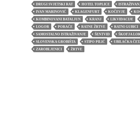
DRUGI SVJETSKI RAT
HOTEL TOPLICE
ISTRAŽIVAN
IVAN MARINOVIĆ
KLAGENFURT
KOČEVJE
KO
KOMBINOVANI BATALJUN
KRANJ
LIKVIDACIJE
LOGOR
PORAĆE
RATNE ŽRTVE
RATNI GUBICI
SAMOSTALNO ISTRAŽIVANJE
ŠENTVID
ŠKOFJA LO
SLOVENSKA GROBIŠTA
STIPO PILIĆ
UBILAČKA ČET
ZAROBLJENICI
ŽRTVE