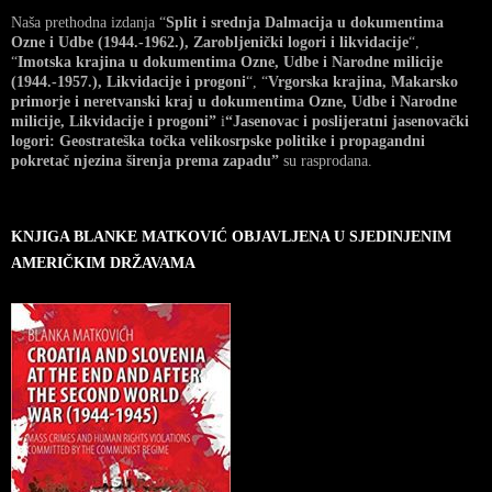
Naša prethodna izdanja “
Split i srednja Dalmacija u dokumentima
Ozne i Udbe (1944.-1962.), Zarobljenički logori i likvidacije
“,
“
Imotska krajina u dokumentima Ozne, Udbe i Narodne milicije
(1944.-1957.), Likvidacije i progoni
“, “
Vrgorska krajina, Makarsko
primorje i neretvanski kraj u dokumentima Ozne, Udbe i Narodne
milicije, Likvidacije i progoni”
i
“Jasenovac i poslijeratni jasenovački
logori: Geostrateška točka velikosrpske politike i propagandni
pokretač njezina širenja prema zapadu”
su rasprodana.
KNJIGA BLANKE MATKOVIĆ OBJAVLJENA U SJEDINJENIM
AMERIČKIM DRŽAVAMA