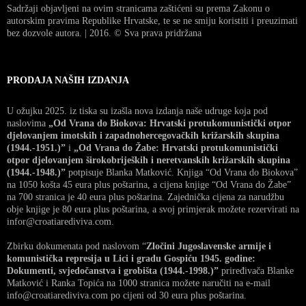
Sadržaji objavljeni na ovim stranicama zaštićeni su prema Zakonu o
autorskim pravima Republike Hrvatske, te se ne smiju koristiti i preuzimati
bez dozvole autora. | 2016. © Sva prava pridržana
PRODAJA NAŠIH IZDANJA
U ožujku 2025. iz tiska su izašla nova izdanja naše udruge koja pod
naslovima
„Od Vrana do Biokova: Hrvatski protukomunistički otpor
djelovanjem imotskih i zapadnohercegovačkih križarskih skupina
(1944.-1951.)”
i
„Od Vrana do Žabe: Hrvatski protukomunistički
otpor djelovanjem širokobrijeških i neretvanskih križarskih skupina
(1944.-1948.)”
potpisuje Blanka Matković. Knjiga “Od Vrana do Biokova”
na 1050 košta 45 eura plus poštarina, a cijena knjige “Od Vrana do Žabe”
na 700 stranica je 40 eura plus poštarina. Zajednička cijena za narudžbu
obje knjige je 80 eura plus poštarina, a svoj primjerak možete rezervirati na
infor@croatiarediviva.com.
Zbirku dokumenata pod naslovom “
Zločini Jugoslavenske armije i
komunistička represija u Lici i gradu Gospiću 1945. godine:
Dokumenti, svjedočanstva i grobišta (1944.-1998.)”
priređivača Blanke
Matković i Ranka Topića na 1000 stranica možete naručiti na e-mail
info@croatiarediviva.com po cijeni od 30 eura plus poštarina.