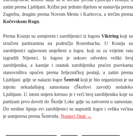
zatim prema Ljubljani. Križni put jednim dijelom se nastavlja prema
Zagrebu, drugim prema Novom Mestu i Karlovcu, a trećim prema
Kočevskom Rogu
.
Prema Kranju su usmjereni i zarobljenici iz logora
Viktring
koji su
izručeni partizanima na području Rosenbacha. U Kranju su
zarobljenici uglavnom smješteni u logor, koji su za vrijeme rata
izgradili Nijemci. Iz logora je uskoro odveden veliki broj
zarobljenika, a kasnije i ostatak zarobljenika praćen psovkama
stanovništva upućen prema željezničkoj postaji, a zatim prema
Ljubljani gdje se nalazio logor
Šentvid
koji je bio organiziran je na
mjestu nekadašnjeg samostana (Škofovi zavodi) nedaleko
Ljubljane. U istom smjeru krenuo je i veći broj zarobljenika koje su
partizani prvo doveli do Škofje Loke gdje su zatvoreni u samostan.
Do sredine lipnja svi zarobljenici su napustili logor i velika većina
BLED: GDJE JE TOČ
je usmjerena prema Šentvidu.
Nastavi čitati
→