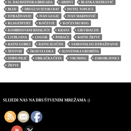
11. DALMATINSKA BRIGADA
ARHIVI
BLANKA MATKOVIĆ
BLED
DRUGI SVJETSKI RAT
HOTEL TOPLICE
ISTRAŽIVANJE
IVAN GUGIĆ
IVAN MARINOVIĆ
KLAGENFURT
KOČEVJE
KOČEVSKI ROG
KOMBINOVANI BATALJUN
KRANJ
LIKVIDACIJE
LJUBLJANA
LOGOR
PORAĆE
RATNE ŽRTVE
RATNI GUBICI
RATNI ZLOČINI
SAMOSTALNO ISTRAŽIVANJE
ŠENTVID
ŠKOFJA LOKA
SLOVENSKA GROBIŠTA
STIPO PILIĆ
UBILAČKA ČETA
VIKTRING
ZAROBLJENICI
ŽRTVE
SLIJEDI NAS NA DRUŠTVENIM MREŽAMA :)