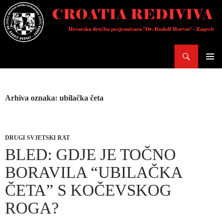
Skoči
do
sadržaja
Pretraži
PRIMAR
IZBORN
Arhiva oznaka: ubilačka četa
DRUGI SVJETSKI RAT
BLED: GDJE JE TOČNO
BORAVILA “UBILAČKA
ČETA” S KOČEVSKOG
ROGA?