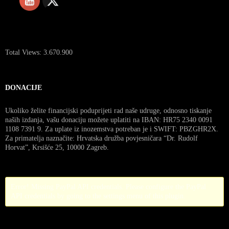
Total Views:
3.670.900
DONACIJE
Ukoliko želite financijski poduprijeti rad naše udruge, odnosno tiskanje
naših izdanja, vašu donaciju možete uplatiti na IBAN: HR75 2340 0091
1108 7391 9. Za uplate iz inozemstva potreban je i SWIFT: PBZGHR2X.
Za primatelja naznačite: Hrvatska družba povjesničara “Dr. Rudolf
Horvat”, Krsišće 25, 10000 Zagreb.
Error! Missing PayPal API credentials. Please configure the PayPal
API credentials by going to the settings menu of this plugin.