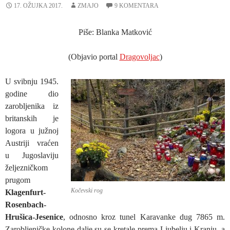
17. OŽUJKA 2017.
ZMAJO
9 KOMENTARA
Piše: Blanka Matković
(Objavio portal
Dragovoljac
)
U svibnju 1945.
godine dio
zarobljenika iz
britanskih je
logora u južnoj
Austriji vraćen
u Jugoslaviju
željezničkom
prugom
Kočevski rog
Klagenfurt-
Rosenbach-
Hrušica-Jesenice
, odnosno kroz tunel Karavanke dug 7865 m.
Zarobljeničke kolone dalje su se kretale prema Ljubelju i Kranju, a