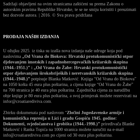
Sadržaji objavljeni na ovim stranicama zaštićeni su prema Zakonu o
autorskim pravima Republike Hrvatske, te se ne smiju koristiti i preuzimati
bez dozvole autora. | 2016. © Sva prava pridržana
PRODAJA NAŠIH IZDANJA
U ožujku 2025. iz tiska su izašla nova izdanja naše udruge koja pod
naslovima
„Od Vrana do Biokova: Hrvatski protukomunistički otpor
djelovanjem imotskih i zapadnohercegovačkih križarskih skupina
(1944.-1951.)”
i
„Od Vrana do Žabe: Hrvatski protukomunistički
otpor djelovanjem širokobrijeških i neretvanskih križarskih skupina
(1944.-1948.)”
potpisuje Blanka Matković. Knjiga “Od Vrana do Biokova”
na 1050 košta 45 eura plus poštarina, a cijena knjige “Od Vrana do Žabe”
na 700 stranica je 40 eura plus poštarina. Zajednička cijena za narudžbu
obje knjige je 80 eura plus poštarina, a svoj primjerak možete rezervirati na
infor@croatiarediviva.com.
Zbirku dokumenata pod naslovom “
Zločini Jugoslavenske armije i
komunistička represija u Lici i gradu Gospiću 1945. godine:
Dokumenti, svjedočanstva i grobišta (1944.-1998.)”
priređivača Blanke
Matković i Ranka Topića na 1000 stranica možete naručiti na e-mail
info@croatiarediviva.com po cijeni od 30 eura plus poštarina.