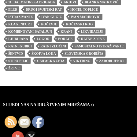
11. DALMATINSKA BRIGADA
ARHIVI
BLANKA MATKOVIĆ
BLED
DRUGI SVJETSKI RAT
HOTEL TOPLICE
ISTRAŽIVANJE
IVAN GUGIĆ
IVAN MARINOVIĆ
KLAGENFURT
KOČEVJE
KOČEVSKI ROG
KOMBINOVANI BATALJUN
KRANJ
LIKVIDACIJE
LJUBLJANA
LOGOR
PORAĆE
RATNE ŽRTVE
RATNI GUBICI
RATNI ZLOČINI
SAMOSTALNO ISTRAŽIVANJE
ŠENTVID
ŠKOFJA LOKA
SLOVENSKA GROBIŠTA
STIPO PILIĆ
UBILAČKA ČETA
VIKTRING
ZAROBLJENICI
ŽRTVE
SLIJEDI NAS NA DRUŠTVENIM MREŽAMA :)