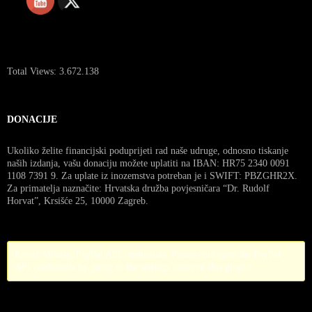
Total Views:
3.672.138
DONACIJE
Ukoliko želite financijski poduprijeti rad naše udruge, odnosno tiskanje
naših izdanja, vašu donaciju možete uplatiti na IBAN: HR75 2340 0091
1108 7391 9. Za uplate iz inozemstva potreban je i SWIFT: PBZGHR2X.
Za primatelja naznačite: Hrvatska družba povjesničara “Dr. Rudolf
Horvat”, Krsišće 25, 10000 Zagreb.
Error! Missing PayPal API credentials. Please configure the PayPal
API credentials by going to the settings menu of this plugin.