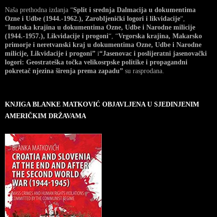
Naša prethodna izdanja “
Split i srednja Dalmacija u dokumentima
Ozne i Udbe (1944.-1962.), Zarobljenički logori i likvidacije
“,
“
Imotska krajina u dokumentima Ozne, Udbe i Narodne milicije
(1944.-1957.), Likvidacije i progoni
“, “
Vrgorska krajina, Makarsko
primorje i neretvanski kraj u dokumentima Ozne, Udbe i Narodne
milicije, Likvidacije i progoni”
i
“Jasenovac i poslijeratni jasenovački
logori: Geostrateška točka velikosrpske politike i propagandni
pokretač njezina širenja prema zapadu”
su rasprodana.
KNJIGA BLANKE MATKOVIĆ OBJAVLJENA U SJEDINJENIM
AMERIČKIM DRŽAVAMA