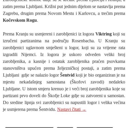
zatim prema Ljubljani. Križni put jednim dijelom se nastavlja prema
Zagrebu, drugim prema Novom Mestu i Karlovcu, a trećim prema
Kočevskom Rogu
.
Prema Kranju su usmjereni i zarobljenici iz logora
Viktring
koji su
izručeni partizanima na području Rosenbacha. U Kranju su
zarobljenici uglavnom smješteni u logor, koji su za vrijeme rata
izgradili Nijemci. Iz logora je uskoro odveden veliki broj
zarobljenika, a kasnije i ostatak zarobljenika praćen psovkama
stanovništva upućen prema željezničkoj postaji, a zatim prema
Ljubljani gdje se nalazio logor
Šentvid
koji je bio organiziran je na
mjestu nekadašnjeg samostana (Škofovi zavodi) nedaleko
Ljubljane. U istom smjeru krenuo je i veći broj zarobljenika koje su
partizani prvo doveli do Škofje Loke gdje su zatvoreni u samostan.
Do sredine lipnja svi zarobljenici su napustili logor i velika većina
BLED: GDJE JE TOČ
je usmjerena prema Šentvidu.
Nastavi čitati
→