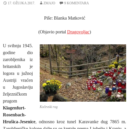
17. OŽUJKA 2017.
ZMAJO
9 KOMENTARA
Piše: Blanka Matković
(Objavio portal
Dragovoljac
)
U svibnju 1945.
godine dio
zarobljenika iz
britanskih je
logora u južnoj
Austriji vraćen
u Jugoslaviju
željezničkom
prugom
Kočevski rog
Klagenfurt-
Rosenbach-
Hrušica-Jesenice
, odnosno kroz tunel Karavanke dug 7865 m.
Zarobljeničke kolone dalje su se kretale prema Ljubelju i Kranju, a