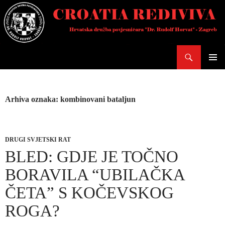
Skoči
do
sadržaja
Pretraži
PRIMAR
IZBORN
Arhiva oznaka: kombinovani bataljun
DRUGI SVJETSKI RAT
BLED: GDJE JE TOČNO
BORAVILA “UBILAČKA
ČETA” S KOČEVSKOG
ROGA?