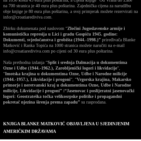
na 1050 košta 45 eura plus poštarina, a cijena knjige “Od Vrana do Žabe”
na 700 stranica je 40 eura plus poštarina. Zajednička cijena za narudžbu
obje knjige je 80 eura plus poštarina, a svoj primjerak možete rezervirati na
infor@croatiarediviva.com.
Zbirku dokumenata pod naslovom “
Zločini Jugoslavenske armije i
komunistička represija u Lici i gradu Gospiću 1945. godine:
Dokumenti, svjedočanstva i grobišta (1944.-1998.)”
priređivača Blanke
Matković i Ranka Topića na 1000 stranica možete naručiti na e-mail
info@croatiarediviva.com po cijeni od 30 eura plus poštarina.
Naša prethodna izdanja “
Split i srednja Dalmacija u dokumentima
Ozne i Udbe (1944.-1962.), Zarobljenički logori i likvidacije
“,
“
Imotska krajina u dokumentima Ozne, Udbe i Narodne milicije
(1944.-1957.), Likvidacije i progoni
“, “
Vrgorska krajina, Makarsko
primorje i neretvanski kraj u dokumentima Ozne, Udbe i Narodne
milicije, Likvidacije i progoni”
i
“Jasenovac i poslijeratni jasenovački
logori: Geostrateška točka velikosrpske politike i propagandni
pokretač njezina širenja prema zapadu”
su rasprodana.
KNJIGA BLANKE MATKOVIĆ OBJAVLJENA U SJEDINJENIM
AMERIČKIM DRŽAVAMA