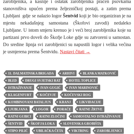
zarobljenika, a kasnije i ostatak zarobljenika praćen psovkama
stanovništva upućen prema željezničkoj postaji, a zatim prema
Ljubljani gdje se nalazio logor
Šentvid
koji je bio organiziran je na
mjestu nekadašnjeg samostana (Škofovi zavodi) nedaleko
Ljubljane. U istom smjeru krenuo je i veći broj zarobljenika koje su
partizani prvo doveli do Škofje Loke gdje su zatvoreni u samostan.
Do sredine lipnja svi zarobljenici su napustili logor i velika većina
BLED: GDJE JE TOČ
je usmjerena prema Šentvidu.
Nastavi čitati
→
11. DALMATINSKA BRIGADA
ARHIVI
BLANKA MATKOVIĆ
BLED
DRUGI SVJETSKI RAT
HOTEL TOPLICE
ISTRAŽIVANJE
IVAN GUGIĆ
IVAN MARINOVIĆ
KLAGENFURT
KOČEVJE
KOČEVSKI ROG
KOMBINOVANI BATALJUN
KRANJ
LIKVIDACIJE
LJUBLJANA
LOGOR
PORAĆE
RATNE ŽRTVE
RATNI GUBICI
RATNI ZLOČINI
SAMOSTALNO ISTRAŽIVANJE
ŠENTVID
ŠKOFJA LOKA
SLOVENSKA GROBIŠTA
STIPO PILIĆ
UBILAČKA ČETA
VIKTRING
ZAROBLJENICI