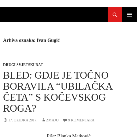
Skoči
Pretraži
do
sadržaja
PRIMAR
IZBORN
Arhiva oznaka: Ivan Gugić
DRUGI SVJETSKI RAT
BLED: GDJE JE TOČNO
BORAVILA “UBILAČKA
ČETA” S KOČEVSKOG
ROGA?
17. OŽUJKA 2017.
ZMAJO
9 KOMENTARA
Piše: Blanka Matković