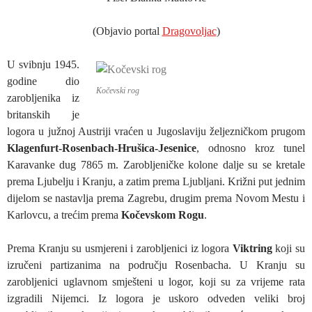
(Objavio portal
Dragovoljac
)
U svibnju 1945.
godine dio
Kočevski rog
zarobljenika iz
britanskih je
logora u južnoj Austriji vraćen u Jugoslaviju željezničkom prugom
Klagenfurt-Rosenbach-Hrušica-Jesenice
, odnosno kroz tunel
Karavanke dug 7865 m. Zarobljeničke kolone dalje su se kretale
prema Ljubelju i Kranju, a zatim prema Ljubljani. Križni put jednim
dijelom se nastavlja prema Zagrebu, drugim prema Novom Mestu i
Karlovcu, a trećim prema
Kočevskom Rogu
.
Prema Kranju su usmjereni i zarobljenici iz logora
Viktring
koji su
izručeni partizanima na području Rosenbacha. U Kranju su
zarobljenici uglavnom smješteni u logor, koji su za vrijeme rata
izgradili Nijemci. Iz logora je uskoro odveden veliki broj