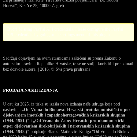
Za primatelja naznačite: Hrvatska družba povjesničara “Dr. Rudolf
Horvat”, Krsišće 25, 10000 Zagreb.
Error! Missing PayPal API credentials. Please configure the PayPal
API credentials by going to the settings menu of this plugin.
Sadržaji objavljeni na ovim stranicama zaštićeni su prema Zakonu o
autorskim pravima Republike Hrvatske, te se ne smiju koristiti i preuzimati
bez dozvole autora. | 2016. © Sva prava pridržana
PRODAJA NAŠIH IZDANJA
U ožujku 2025. iz tiska su izašla nova izdanja naše udruge koja pod
naslovima
„Od Vrana do Biokova: Hrvatski protukomunistički otpor
djelovanjem imotskih i zapadnohercegovačkih križarskih skupina
(1944.-1951.)”
i
„Od Vrana do Žabe: Hrvatski protukomunistički
otpor djelovanjem širokobrijeških i neretvanskih križarskih skupina
(1944.-1948.)”
potpisuje Blanka Matković. Knjiga “Od Vrana do Biokova”