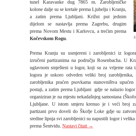
tunel Karavanke dug 7865 m. Zarobljeničke
kolone dalje su se kretale prema Ljubelju i Kranju,
a zatim prema Ljubljani. Križni put jednim
dijelom se nastavlja prema Zagrebu, drugim
prema Novom Mestu i Karlovcu, a trećim prema
K
Kočevskom Rogu
.
Prema Kranju su usmjereni i zarobljenici iz logo
izručeni partizanima na području Rosenbacha. U Kra
uglavnom smješteni u logor, koji su za vrijeme rata i
logora je uskoro odveden veliki broj zarobljenika, 
zarobljenika praćen psovkama stanovništva upućen 
postaji, a zatim prema Ljubljani gdje se nalazio logo
organiziran je na mjestu nekadašnjeg samostana (Škofo
Ljubljane. U istom smjeru krenuo je i veći broj za
partizani prvo doveli do Škofje Loke gdje su zatvo
sredine lipnja svi zarobljenici su napustili logor i velik
BLED: GDJE JE TO
prema Šentvidu.
Nastavi čitati
→