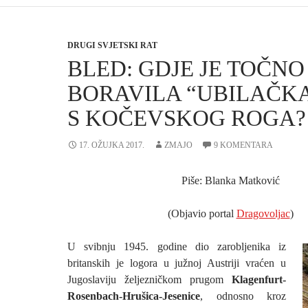
DRUGI SVJETSKI RAT
BLED: GDJE JE TOČNO
BORAVILA “UBILAČKA
S KOČEVSKOG ROGA?
17. OŽUJKA 2017.
ZMAJO
9 KOMENTARA
Piše: Blanka Matković
(Objavio portal
Dragovoljac
)
U svibnju 1945. godine dio zarobljenika iz
britanskih je logora u južnoj Austriji vraćen u
Jugoslaviju željezničkom prugom
Klagenfurt-
Rosenbach-Hrušica-Jesenice
, odnosno kroz