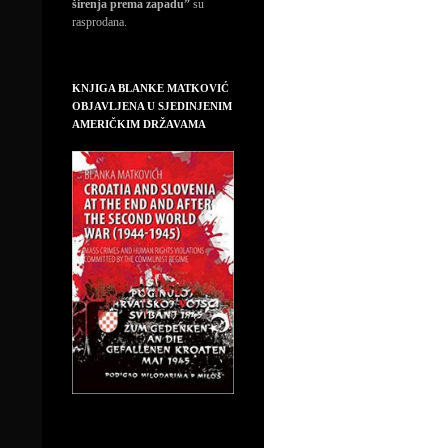
širenja prema zapadu”
su
rasprodana.
KNJIGA BLANKE MATKOVIĆ
OBJAVLJENA U SJEDINJENIM
AMERIČKIM DRŽAVAMA