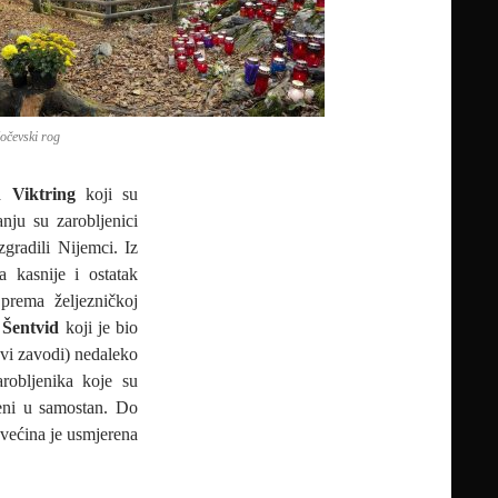
očevski rog
ra
Viktring
koji su
nju su zarobljenici
zgradili Nijemci. Iz
a kasnije i ostatak
prema željezničkoj
r
Šentvid
koji je bio
vi zavodi) nedaleko
robljenika koje su
reni u samostan. Do
a većina je usmjerena
ČNO BORAVILA “UBILAČKA ČETA” S KOČEVSKOG ROGA?