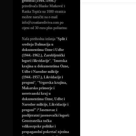
grobišta (1944.-1998.)”
priređivača Blanke Matković i
Ranka Topića na 1000 stranica
možete naručiti na e-mail
info@croatiarediviva.com po
cijeni od 30 eura plus poštarina.
Naša prethodna izdanja “
Split i
srednja Dalmacija u
dokumentima Ozne i Udbe
(1944.-1962.), Zarobljenički
logori i likvidacije
“, “
Imotska
krajina u dokumentima Ozne,
Udbe i Narodne milicije
(1944.-1957.), Likvidacije i
progoni
“, “
Vrgorska krajina,
Makarsko primorje i
neretvanski kraj u
dokumentima Ozne, Udbe i
Narodne milicije, Likvidacije i
progoni”
i
“Jasenovac i
poslijeratni jasenovački logori:
Geostrateška točka
velikosrpske politike i
propagandni pokretač njezina