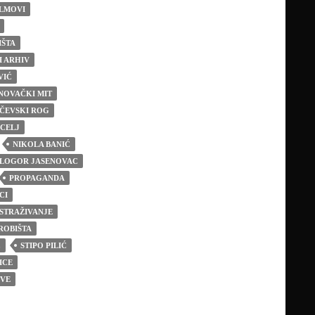
LMOVI
IŠTA
I ARHIV
VIĆ
NOVAČKI MIT
ČEVSKI ROG
CELJ
NIKOLA BANIĆ
 LOGOR JASENOVAC
PROPAGANDA
CI
STRAŽIVANJE
ROBIŠTA
C
STIPO PILIĆ
ICE
TVE