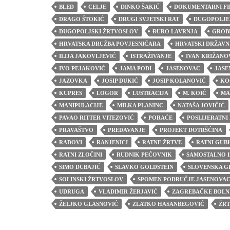
BLED
CELJE
DINKO ŠAKIĆ
DOKUMENTARNI FI
DRAGO ŠTOKIĆ
DRUGI SVJETSKI RAT
DUGOPOLJE
DUGOPOLJSKI ŽRTVOSLOV
ĐURO LAVRNJA
GROB
HRVATSKA DRUŽBA POVJESNIČARA
HRVATSKI DRŽAVN
ILIJA JAKOVLJEVIĆ
ISTRAŽIVANJE
IVAN KRIŽANO
IVO PEJAKOVIĆ
JAMA PODI
JASENOVAC
JASE
JAZOVKA
JOSIP DUKIĆ
JOSIP KOLANOVIĆ
KO
KUPRES
LOGOR
LUSTRACIJA
M. KOIĆ
MA
MANIPULACIJE
MILKA PLANINC
NATAŠA JOVIČIĆ
PAVAO RITTER VITEZOVIĆ
PORAĆE
POSLIJERATNI
PRAVAŠTVO
PREDAVANJE
PROJEKT DOTRŠĆINA
RADOVI
RANJENICI
RATNE ŽRTVE
RATNI GUBI
RATNI ZLOČINI
RUDNIK PEČOVNIK
SAMOSTALNO I
SIMO DUBAJIĆ
SLAVKO GOLDSTEIN
SLOVENSKA G
SOLINSKI ŽRTVOSLOV
SPOMEN PODRUČJE JASENOVA
UDRUGA
VLADIMIR ŽERJAVIĆ
ZAGREBAČKE BOLN
ŽELJKO GLASNOVIĆ
ZLATKO HASANBEGOVIĆ
ŽR