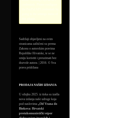
credentials. Please configure
the PayPal API credentials by
going to the settings menu of
this plugin.
Sadržaji objavljeni na ovim
stranicama zaštićeni su prema
Zakonu o autorskim pravima
Republike Hrvatske, te se ne
smiju koristiti i preuzimati bez
dozvole autora. | 2016. © Sva
prava pridržana
PRODAJA NAŠIH IZDANJA
U ožujku 2025. iz tiska su izašla
nova izdanja naše udruge koja
pod naslovima
„Od Vrana do
Biokova: Hrvatski
protukomunistički otpor