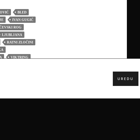
OVIĆ
BLED
JE
IVAN GUGIĆ
ČEVSKI ROG
LJUBLJANA
RATNI ZLOČINI
KA
A
VIKTRING
UREDU