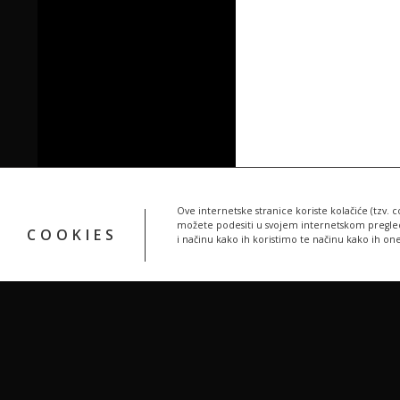
Ove internetske stranice koriste kolačiće (tzv. c
možete podesiti u svojem internetskom pregledn
COOKIES
i načinu kako ih koristimo te načinu kako ih on