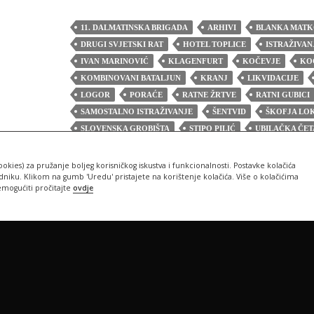
11. DALMATINSKA BRIGADA
ARHIVI
BLANKA MATK
DRUGI SVJETSKI RAT
HOTEL TOPLICE
ISTRAŽIVAN
IVAN MARINOVIĆ
KLAGENFURT
KOČEVJE
KO
KOMBINOVANI BATALJUN
KRANJ
LIKVIDACIJE
LOGOR
PORAĆE
RATNE ŽRTVE
RATNI GUBICI
SAMOSTALNO ISTRAŽIVANJE
ŠENTVID
ŠKOFJA LO
SLOVENSKA GROBIŠTA
STIPO PILIĆ
UBILAČKA ČET
ZAROBLJENICI
ŽRTVE
ookies) za pružanje boljeg korisničkog iskustva i funkcionalnosti. Postavke kolačića
iku. Klikom na gumb 'Uredu' pristajete na korištenje kolačića. Više o kolačićima
emogućiti pročitajte
ovdje