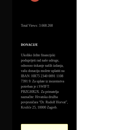
Total Views:
3.668.268
DONACIJE
Ukoliko želite financijski
poduprijeti rad naše udruge,
odnosno tiskanje naših izdanja,
vašu donaciju možete uplatiti na
IBAN: HR75 2340 0091 1108
7391 9. Za uplate iz inozemstva
potreban je i SWIFT:
PBZGHR2X. Za primatelja
naznačite: Hrvatska družba
povjesničara “Dr. Rudolf Horvat”,
Krsišće 25, 10000 Zagreb.
Error! Missing PayPal API