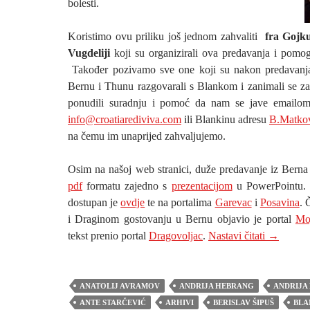
bolesti.
Koristimo ovu priliku još jednom zahvaliti
fra Gojk
Vugdeliji
koji su organizirali ova predavanja i pomog
Također pozivamo sve one koji su nakon predavanj
Bernu i Thunu razgovarali s Blankom i zanimali se za
ponudili suradnju i pomoć da nam se jave emailo
info@croatiarediviva.com
ili Blankinu adresu
B.Matko
na čemu im unaprijed zahvaljujemo.
Osim na našoj web stranici, duže predavanje iz Berna
pdf
formatu zajedno s
prezentacijom
u PowerPointu. 
dostupan je
ovdje
te na portalima
Garevac
i
Posavina
. 
i Draginom gostovanju u Bernu objavio je portal
Mo
PREDAV
tekst prenio portal
Dragovoljac
.
Nastavi čitati
→
ANATOLIJ AVRAMOV
ANDRIJA HEBRANG
ANDRIJA
ANTE STARČEVIĆ
ARHIVI
BERISLAV ŠIPUŠ
BLA