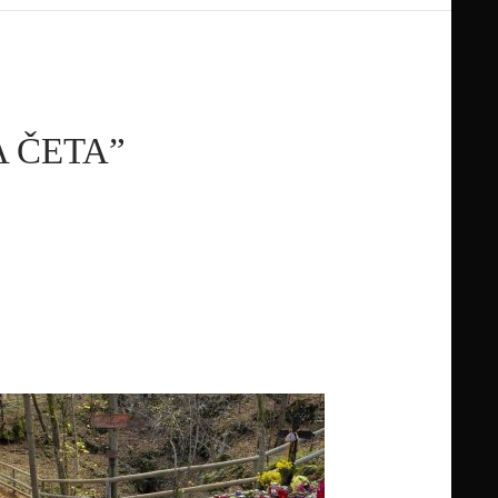
 ČETA”