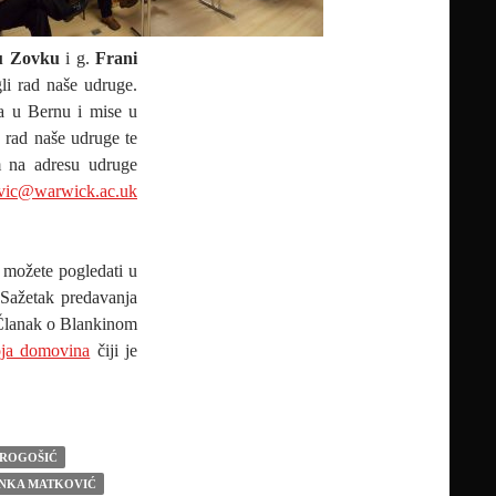
u Zovku
i g.
Frani
li rad naše udruge.
a u Bernu i mise u
 rad naše udruge te
m na adresu udruge
vic@warwick.ac.uk
 možete pogledati u
Sažetak predavanja
Članak o Blankinom
ja domovina
čiji je
ANJE BLANKE MATKOVIĆ U BERNU (11.3.2017.)
 ROGOŠIĆ
NKA MATKOVIĆ