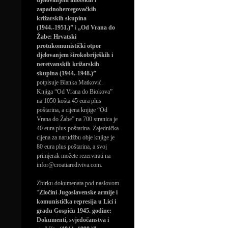
djelovanjem imotskih i
zapadnohercegovačkih
križarskih skupina
(1944.-1951.)”
i
„Od Vrana do
Žabe: Hrvatski
protukomunistički otpor
djelovanjem širokobrijeških i
neretvanskih križarskih
skupina (1944.-1948.)”
potpisuje Blanka Matković.
Knjiga “Od Vrana do Biokova”
na 1050 košta 45 eura plus
poštarina, a cijena knjige “Od
Vrana do Žabe” na 700 stranica je
40 eura plus poštarina. Zajednička
cijena za narudžbu obje knjige je
80 eura plus poštarina, a svoj
primjerak možete rezervirati na
infor@croatiarediviva.com.
Zbirku dokumenata pod naslovom
“
Zločini Jugoslavenske armije i
komunistička represija u Lici i
gradu Gospiću 1945. godine:
Dokumenti, svjedočanstva i