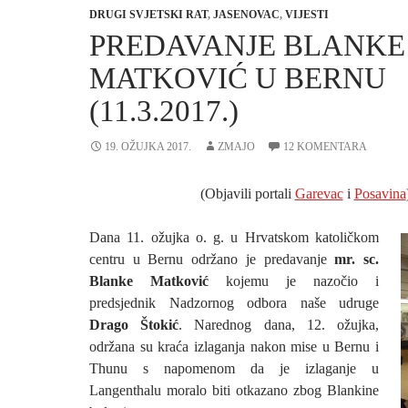
DRUGI SVJETSKI RAT
,
JASENOVAC
,
VIJESTI
PREDAVANJE BLANKE
MATKOVIĆ U BERNU
(11.3.2017.)
19. OŽUJKA 2017.
ZMAJO
12 KOMENTARA
(Objavili portali
Garevac
i
Posavina
Dana 11. ožujka o. g. u Hrvatskom katoličkom
centru u Bernu održano je predavanje
mr. sc.
Blanke Matković
kojemu je nazočio i
predsjednik Nadzornog odbora naše udruge
Drago Štokić
. Narednog dana, 12. ožujka,
održana su kraća izlaganja nakon mise u Bernu i
Thunu s napomenom da je izlaganje u
Langenthalu moralo biti otkazano zbog Blankine