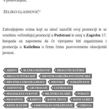
S poštovanjem,
ŽELJKO GLASNOVIĆ”
Zahvaljujemo svima koji su sinoć nazočili ovoj promociji te se
veselimo večerašnjoj promociji u
Podstrani
te onoj u
Zagrebu
17.
listopada uz napomenu da će vjerojatno biti organizirana i
promocija u
Kaštelima
o čemu ćemo pravovremeno obavijestiti
javnost.
ARHIVI
BLANKA MATKOVIĆ
DRAGUTIN KOŠTRO
DRUGI SVJETSKI RAT
HRVATSKA DRUŽBA POVJESNIČARA
HRVATSKA STRANKA PRAVA
IMOTSKI
ISTRAŽIVANJE
JASENOVAC
LIKVIDACIJE
LUSTRACIJA
MAGDALENA VUKOVIĆ
MILJENKO KLARIĆ
PORAĆE
PRAVAŠTVO
RADOVI
RATNE ŽRTVE
RATNI GUBICI
RATNI ZLOČINI
SAMOSTALNO ISTRAŽIVANJE
UDRUGA