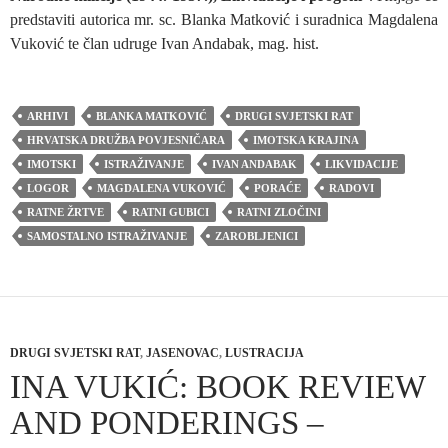
predstaviti autorica mr. sc. Blanka Matković i suradnica Magdalena
Vuković te član udruge Ivan Andabak, mag. hist.
ARHIVI
BLANKA MATKOVIĆ
DRUGI SVJETSKI RAT
HRVATSKA DRUŽBA POVJESNIČARA
IMOTSKA KRAJINA
IMOTSKI
ISTRAŽIVANJE
IVAN ANDABAK
LIKVIDACIJE
LOGOR
MAGDALENA VUKOVIĆ
PORAĆE
RADOVI
RATNE ŽRTVE
RATNI GUBICI
RATNI ZLOČINI
SAMOSTALNO ISTRAŽIVANJE
ZAROBLJENICI
DRUGI SVJETSKI RAT
,
JASENOVAC
,
LUSTRACIJA
INA VUKIĆ: BOOK REVIEW
AND PONDERINGS –