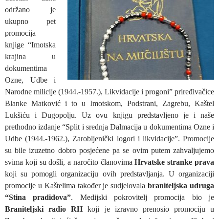
održano je
ukupno pet
promocija
knjige “Imotska
krajina u
dokumentima
Ozne, Udbe i
Narodne milicije (1944.-1957.), Likvidacije i progoni” priređivačice
Blanke Matković i to u Imotskom, Podstrani, Zagrebu, Kaštel
Lukšiću i Dugopolju. Uz ovu knjigu predstavljeno je i naše
prethodno izdanje “Split i srednja Dalmacija u dokumentima Ozne i
Udbe (1944.-1962.), Zarobljenički logori i likvidacije”. Promocije
su bile izuzetno dobro posjećene pa se ovim putem zahvaljujemo
svima koji su došli, a naročito članovima
Hrvatske stranke prava
koji su pomogli organizaciju ovih predstavljanja. U organizaciji
promocije u Kaštelima također je sudjelovala
braniteljska udruga
“Stina pradidova”
. Medijski pokrovitelj promocija bio je
Braniteljski radio RH
koji je izravno prenosio promociju u