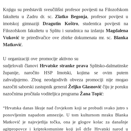
Knjigu su predstavili sveučilišni profesor povijesti na Filozofskom
fakultetu u Zadru dr. sc.
Zlatko Begonja
, profesor povijest u
imotskoj gimnaziji
Dragutin Koštro
, studentica povijesti na
Filozofskom fakultetu u Splitu i suradnica na izdanju
Magdalena
Vuković
te priređivačice ove zbirke dokumenata mr. sc.
Blanka
Matković
.
U organizaciji ove promocije aktivno su
sudjelovali članovi
Hrvatske stranke prava
Splitsko-dalmatinske
županije, naročito HSP Imotski, kojima se ovim putem
zahvaljujemo. Zbog neodgodivih obveza promociji nije mogao
nazočiti saborski zastupnik general
Željko Glasnović
čiju je poruku
nazočnima pročitala voditeljica programa
Žana Topić
:
“Hrvatska danas likuje nad čovjekom koji se probudi svako jutro s
ponovljenim napadom amnezije. U tom kulturnom mraku Blanka
Matković je najsvjetlija točka, ona je glogov kolac za današnje
agitpropovce i kriptokomuniste koji još drže Hrvatski narod u