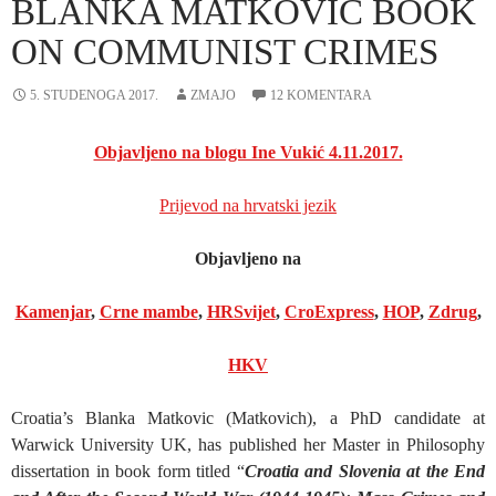
BLANKA MATKOVIC BOOK
ON COMMUNIST CRIMES
5. STUDENOGA 2017.
ZMAJO
12 KOMENTARA
Objavljeno na blogu Ine Vukić 4.11.2017.
Prijevod na hrvatski jezik
Objavljeno na
Kamenjar
,
Crne mambe
,
HRSvijet
,
CroExpress
,
HOP
,
Zdrug
,
HKV
Croatia’s Blanka Matkovic (Matkovich), a PhD candidate at
Warwick University UK, has published her Master in Philosophy
dissertation in book form titled “
Croatia and Slovenia at the End