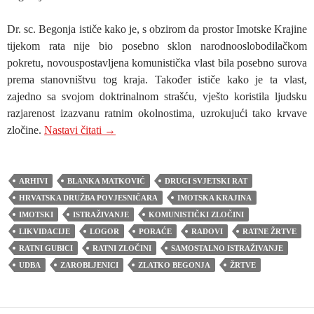
Dr. sc. Begonja ističe kako je, s obzirom da prostor Imotske Krajine
tijekom rata nije bio posebno sklon narodnooslobodilačkom
pokretu, novouspostavljena komunistička vlast bila posebno surova
prema stanovništvu tog kraja. Također ističe kako je ta vlast,
zajedno sa svojom doktrinalnom strašću, vješto koristila ljudsku
razjarenost izazvanu ratnim okolnostima, uzrokujući tako krvave
Zlatko Begonja: ‘Izloženi smo histeriji i agresij
zločine.
Nastavi čitati
→
ARHIVI
BLANKA MATKOVIĆ
DRUGI SVJETSKI RAT
HRVATSKA DRUŽBA POVJESNIČARA
IMOTSKA KRAJINA
IMOTSKI
ISTRAŽIVANJE
KOMUNISTIČKI ZLOČINI
LIKVIDACIJE
LOGOR
PORAĆE
RADOVI
RATNE ŽRTVE
RATNI GUBICI
RATNI ZLOČINI
SAMOSTALNO ISTRAŽIVANJE
UDBA
ZAROBLJENICI
ZLATKO BEGONJA
ŽRTVE