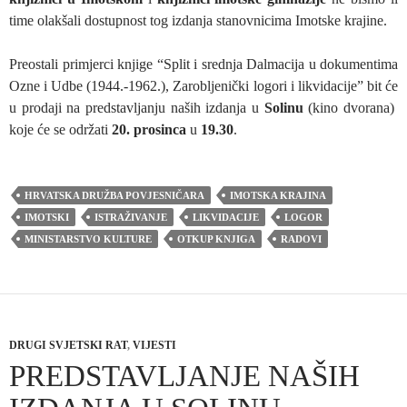
time olakšali dostupnost tog izdanja stanovnicima Imotske krajine.
Preostali primjerci knjige “Split i srednja Dalmacija u dokumentima
Ozne i Udbe (1944.-1962.), Zarobljenički logori i likvidacije” bit će
u prodaji na predstavljanju naših izdanja u
Solinu
(kino dvorana)
koje će se održati
20. prosinca
u
19.30
.
HRVATSKA DRUŽBA POVJESNIČARA
IMOTSKA KRAJINA
IMOTSKI
ISTRAŽIVANJE
LIKVIDACIJE
LOGOR
MINISTARSTVO KULTURE
OTKUP KNJIGA
RADOVI
DRUGI SVJETSKI RAT
,
VIJESTI
PREDSTAVLJANJE NAŠIH