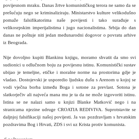
povijesnom mraku. Danas žrtve komunističkog terora ne samo da se
prešućuju nego se kriminaliziraju. Ministarstvo kulture velikodušno
pomaže falsifikatorima naše povijesti i tako surađuje s
velikosrpskim imperijalistima i jugo nacionalistima. Srbija do dan
danas ne poštuje niti jedan međunarodni dogovor o povratu arhive
iz Beograda.
Nije dovoljno kupiti Blankinu knjigu, moramo shvatit da smo svi
sudionici u odlučnom boju za povijesnu istinu. Komunistički sustav
ubijao je temeljne, etičke i moralne norme na prostorima gdje je
vladao. Dostojevski je usporedio ljudsku dušu s Arenom u kojoj se
vodi vječna borba između Boga i sotone za prevlast. Sotona je
slatkorječiv ali najveća mana mu je ta da ne može izgovoriti istinu.
Istina se ne nalazi samo u knjizi Blanke Matković nego i na
stranicama njezine udruge CROATIA REDIVIVA. Suprotstavite se
daljnjoj falsifikaciji našoj povijesti. Ja vas pozdravljam s hrvatskim
pozdravima Bog i Hrvati, ZDS i svi uz Krista protiv komunista.