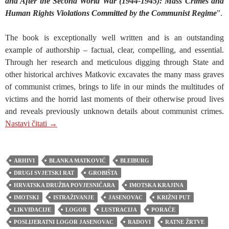
and After the Second World War (1944-1945): Mass Crimes and
Human Rights Violations Committed by the Communist Regime
”.
The book is exceptionally well written and is an outstanding
example of authorship – factual, clear, compelling, and essential.
Through her research and meticulous digging through State and
other historical archives Matkovic excavates the many mass graves
of communist crimes, brings to life in our minds the multitudes of
victims and the horrid last moments of their otherwise proud lives
and reveals previously unknown details about communist crimes.
INA VUKIĆ: Book Review and Ponderings – Blanka 
Nastavi čitati
→
ARHIVI
BLANKA MATKOVIĆ
BLEIBURG
DRUGI SVJETSKI RAT
GROBIŠTA
HRVATSKA DRUŽBA POVJESNIČARA
IMOTSKA KRAJINA
IMOTSKI
ISTRAŽIVANJE
JASENOVAC
KRIŽNI PUT
LIKVIDACIJE
LOGOR
LUSTRACIJA
PORAĆE
POSLIJERATNI LOGOR JASENOVAC
RADOVI
RATNE ŽRTVE