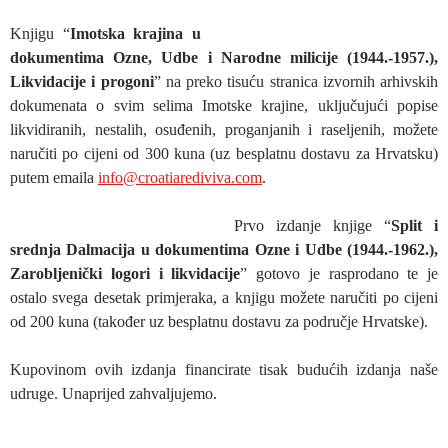
Knjigu “
Imotska krajina u
dokumentima Ozne, Udbe i Narodne milicije (1944.-1957.),
Likvidacije i progoni
” na preko tisuću stranica izvornih arhivskih
dokumenata o svim selima Imotske krajine, uključujući popise
likvidiranih, nestalih, osuđenih, proganjanih i raseljenih, možete
naručiti po cijeni od 300 kuna (uz besplatnu dostavu za Hrvatsku)
putem emaila
info@croatiarediviva.com
.
Prvo izdanje knjige “
Split i
srednja Dalmacija u dokumentima Ozne i Udbe (1944.-1962.),
Zarobljenički logori i likvidacije
” gotovo je rasprodano te je
ostalo svega desetak primjeraka, a knjigu možete naručiti po cijeni
od 200 kuna (također uz besplatnu dostavu za područje Hrvatske).
Kupovinom ovih izdanja financirate tisak budućih izdanja naše
udruge. Unaprijed zahvaljujemo.