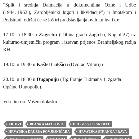
“Split i srednja Dalmacija u dokumentima Ozne i Udbe
(1944.-1962.), Zarobljenički logori i likvidacije”) u Imotskom i
Podstrani, održat će se još tri predstavljanja ovih knjiga i to:
17.10. u 18.30 u
Zagrebu
(Tribina grada Zagreba, Kaptol 27) uz
kulturno-umjetnički program i izravan prijenos Braniteljskog radija
RH
19.10. u 19.30 u
Kaštel Lukšiću
(Dvorac Vitturi) i
20.10. u 18.30 u
Dugopolju
(Trg Franje Tuđmana 1, zgrada
Općine Dugopolje).
Veselimo se Vašem dolasku.
ARHIVI
BLANKA MATKOVIĆ
DRUGI SVJETSKI RAT
HRVATSKA DRUŽBA POVJESNIČARA
HRVATSKA STRANKA PRAVA
IMOTSKA KRAJINA
IMOTSKI
ISTRAŽIVANJE
LIKVIDACIJE