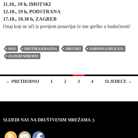
11.10., 19 h, IMOTSKI
12.10., 19 h, PODSTRANA
17.10., 18.30 h, ZAGREB
Onaj koji ne uči iz povijesti ponavljat će iste greške u budućnosti!
HOS
IMOTSKA KRAJINA
IMOTSKI
NARODNA MILICIJA
ZA DOM SPREMNI
Navigacija
← PRETHODNO
1
2
3
4
SLJEDEĆE →
za
objave
SLIJEDI NAS NA DRUŠTVENIM MREŽAMA :)