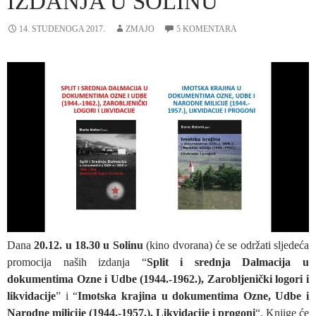
IZDANJA U SOLINU
14. STUDENOGA 2017.
ZMAJO
5 KOMENTARA
Dana
20.12. u 18.30 u Solinu
(kino dvorana) će se održati sljedeća
promocija naših izdanja “
Split i srednja Dalmacija u
dokumentima Ozne i Udbe (1944.-1962.), Zarobljenički logori i
likvidacije
” i “
Imotska krajina u dokumentima Ozne, Udbe i
Narodne milicije (1944.-1957.), Likvidacije i progoni
“. Knjige će