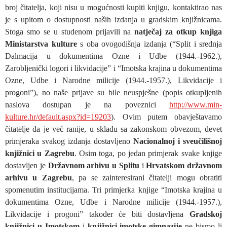
broj čitatelja, koji nisu u mogućnosti kupiti knjigu, kontaktirao nas
je s upitom o dostupnosti naših izdanja u gradskim knjižnicama.
Stoga smo se u studenom prijavili na
natječaj za otkup knjiga
Ministarstva kulture
s oba ovogodišnja izdanja (“Split i srednja
Dalmacija u dokumentima Ozne i Udbe (1944.-1962.),
Zarobljenički logori i likvidacije” i “Imotska krajina u dokumentima
Ozne, Udbe i Narodne milicije (1944.-1957.), Likvidacije i
progoni”), no naše prijave su bile neuspješne (popis otkupljenih
naslova dostupan je na poveznici
http://www.min-
kulture.hr/default.aspx?id=19203
). Ovim putem obavještavamo
čitatelje da je već ranije, u skladu sa zakonskom obvezom, devet
primjeraka svakog izdanja dostavljeno
Nacionalnoj i sveučilišnoj
knjižnici u Zagrebu
. Osim toga, po jedan primjerak svake knjige
dostavljen je
Državnom arhivu u Splitu
i
Hrvatskom državnom
arhivu u Zagrebu
, pa se zainteresirani čitatelji mogu obratiti
spomenutim institucijama. Tri primjerka knjige “Imotska krajina u
dokumentima Ozne, Udbe i Narodne milicije (1944.-1957.),
Likvidacije i progoni” također će biti dostavljena
Gradskoj
knjižnici u Imotskom
i
knjižnici imotske gimnazije
ne bismo li