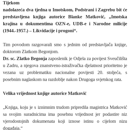
Tijekom
nadolazeća dva tjedna u Imotskom, Podstrani i Zagrebu bit će
predstavljena knjiga autorice Blanke Matković, „Imotska
krajina u dokumentima OZN-e, UDB-e i Narodne milicije
(1944.-1957.) – Likvidacije i progoni“.
Tim povodom razgovarali smo s jednim od predstavljača knjige,
doktorom Zlatkom Begonjom.
Dr. sc. Zlatko Begonja
zaposlenik je Odjela za povijest Sveučilišta
u Zadru, a njegova znanstveno-istraživačka djelatnost prioritetno je
vezana uz problematiku nacionalne povijesti 20. stoljeća, s
posebnim naglaskom na razdoblje nakon Drugoga svjetskog rata.
Velika vrijednost knjige autorice Matković
„Knjiga, koju je s iznimnim trudom pripredila magistrica Matković
sa svojim suradnicima ima posebnu vrijednost jer podastire niz
vjerodostojnih dokumenata koji iznose istinu o cijelom nizu
događaja.“