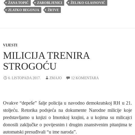
ŽANA TOPIĆ
ZAROBLJENICI
ŽELJKO GLASNOVIĆ
ZLATKO BEGONJA
ŽRTVE
VIJESTI
MILICIJA TRENIRA
STROGOĆU
6. LISTOPADA 2017.
ZMAJO
12 KOMENTARA
Ovakve “depeše” šalje policija u navodno demokratskoj RH u 21.
stoljeću. Retorika podsjeća na dokumente Narodne milicije koje
predstavljamo u knjizi o Imotskoj krajini, a u kojima su milicajci
donosili zaključke o povijesnim i drugim znanstvenim pitanjima te
automatski presuđivali “u ime naroda”.