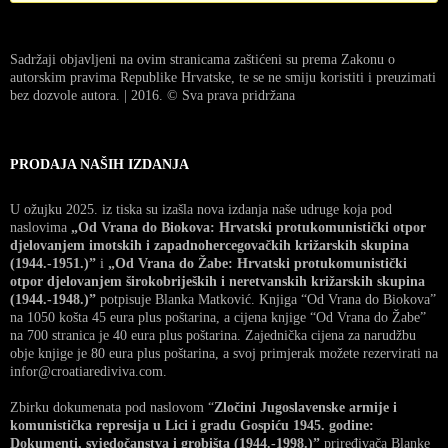
Sadržaji objavljeni na ovim stranicama zaštićeni su prema Zakonu o
autorskim pravima Republike Hrvatske, te se ne smiju koristiti i preuzimati
bez dozvole autora. | 2016. © Sva prava pridržana
PRODAJA NAŠIH IZDANJA
U ožujku 2025. iz tiska su izašla nova izdanja naše udruge koja pod
naslovima
„Od Vrana do Biokova: Hrvatski protukomunistički otpor
djelovanjem imotskih i zapadnohercegovačkih križarskih skupina
(1944.-1951.)”
i
„Od Vrana do Žabe: Hrvatski protukomunistički
otpor djelovanjem širokobrijeških i neretvanskih križarskih skupina
(1944.-1948.)”
potpisuje Blanka Matković. Knjiga “Od Vrana do Biokova”
na 1050 košta 45 eura plus poštarina, a cijena knjige “Od Vrana do Žabe”
na 700 stranica je 40 eura plus poštarina. Zajednička cijena za narudžbu
obje knjige je 80 eura plus poštarina, a svoj primjerak možete rezervirati na
infor@croatiarediviva.com.
Zbirku dokumenata pod naslovom “
Zločini Jugoslavenske armije i
komunistička represija u Lici i gradu Gospiću 1945. godine:
Dokumenti, svjedočanstva i grobišta (1944.-1998.)”
priređivača Blanke