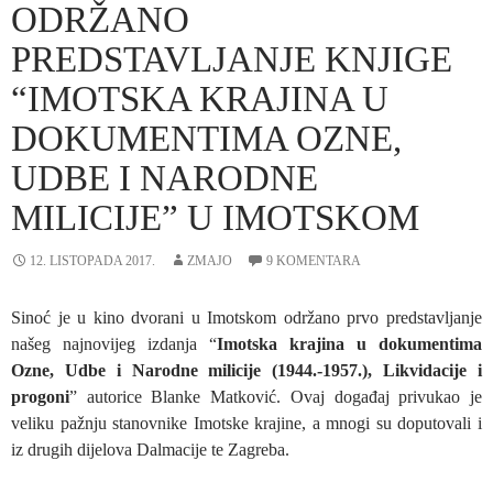
ODRŽANO
PREDSTAVLJANJE KNJIGE
“IMOTSKA KRAJINA U
DOKUMENTIMA OZNE,
UDBE I NARODNE
MILICIJE” U IMOTSKOM
12. LISTOPADA 2017.
ZMAJO
9 KOMENTARA
Sinoć je u kino dvorani u Imotskom održano prvo predstavljanje
našeg najnovijeg izdanja “
Imotska krajina u dokumentima
Ozne, Udbe i Narodne milicije (1944.-1957.), Likvidacije i
progoni
” autorice Blanke Matković. Ovaj događaj privukao je
veliku pažnju stanovnike Imotske krajine, a mnogi su doputovali i
iz drugih dijelova Dalmacije te Zagreba.