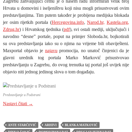
Zagrebu zahvaljujući čemu je o našem radu informiran velik broj
Hrvata u domovini i iseljeništvu koji nisu mogli prisustvovati ovim
predstavljanjima. Tim putem također je probijena medijska blokada
jer osim rijetkih portala (
Hercegovina.info
,
Narod.hr,
Kastela.org,
Zdrug.hr
) i Hrvatskog tjednika (
pdf
), svi ostali mediji, uključujući i
navodno “desne” portale, poput na primjer Sloboda.hr, bojkotirali
su ova predstavljanja iako su o njima na vrijeme bili obaviješteni.
Maxportal objavio je
najavu
promocija, no unatoč činjenici da je
glavni urednik tog portala Marko Marković prisustvovao
predstavljanju u Zagrebu, do ovog trenutka taj portal još uvijek nije
objavio niti jednog jedinog slova o tom događaju.
Predstavljanje u Podstrani
PREDSTAVLJANJA KNJIGE “IMOTSKA KRAJIN
Nastavi čitati
→
ANTE STARČEVIĆ
ARHIVI
BLANKA MATKOVIĆ
DINKO ŠAKIĆ
DOMOVINSKI RAT
DRUGI SVJETSKI RAT