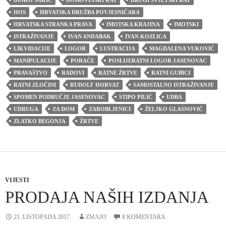
HOS
HRVATSKA DRUŽBA POVJESNIČARA
HRVATSKA STRANKA PRAVA
IMOTSKA KRAJINA
IMOTSKI
ISTRAŽIVANJE
IVAN ANDABAK
IVAN KOZLICA
LIKVIDACIJE
LOGOR
LUSTRACIJA
MAGDALENA VUKOVIĆ
MANIPULACIJE
PORAĆE
POSLIJERATNI LOGOR JASENOVAC
PRAVAŠTVO
RADOVI
RATNE ŽRTVE
RATNI GUBICI
RATNI ZLOČINI
RUDOLF HORVAT
SAMOSTALNO ISTRAŽIVANJE
SPOMEN PODRUČJE JASENOVAC
STIPO PILIĆ
UDBA
UDRUGA
ZA DOM
ZAROBLJENICI
ŽELJKO GLASNOVIĆ
ZLATKO BEGONJA
ŽRTVE
VIJESTI
PRODAJA NAŠIH IZDANJA
21. LISTOPADA 2017.
ZMAJO
8 KOMENTARA