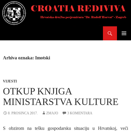
Skoči
do
sadržaja
Pretraži
PRIMAR
IZBORN
Arhiva oznaka: Imotski
VIJESTI
OTKUP KNJIGA
MINISTARSTVA KULTURE
8. PROSINCA 2017.
ZMAJO
3 KOMENTARA
S obzirom na tešku gospodarsku situaciju u Hrvatskoj, veći