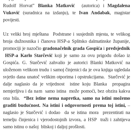
Rudolf Horvat”
Blanka Matković
(autorica)
i
Magdalena
Vuković
(suradnica na izdanju), te
Ivan Andabak
, magistar
povijesti.
Uz veliki broj mještana Podstrane i susjednih mjesta, te velikog
broja dužnosnika i članova HSP-a Splitsko dalmatinske županije,
promociji je nazočio
gradonačelnik grada Gospića
i
predsjednik
HSP-a Karlo Starčević
koji je samo za ovu prigodu došao iz
Gospića. G. Starčević zahvalio je autorici Blanki Matković na
uloženom velikom trudu i samoj činjenici da je ova knjiga ugledala
svjetlo dana unatoč velikim otporima i opstrukcijama. Starčević je
dalje naglasio da je vrijednost istine koju Blanka propagira
nemjerljiva i da nam samo istina može pomoći, bez obzira kakva
ona bila.
“Bez istine nema napretka, samo na istini možemo
graditi budućnost. Na istini i odgovornosti prema toj istini,
–
naglasio je Starčević i dodao da se istina mora prezentirati na
temelju činjenica i vjerodostojnih izvora, a HSP traži i zahtijeva
samo istinu o našoj bliskoj i daljoj prošlosti.