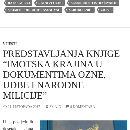
RATNI GUBICI
RATNI ZLOČINI
SAMOSTALNO ISTRAŽIVANJE
SPOMEN PODRUČJE JASENOVAC
ZAROBLJENICI
ŽRTVE
VIJESTI
PREDSTAVLJANJA KNJIGE
“IMOTSKA KRAJINA U
DOKUMENTIMA OZNE,
UDBE I NARODNE
MILICIJE”
21. LISTOPADA 2017.
ZMAJO
8 KOMENTARA
U posljednjih
desetak dana