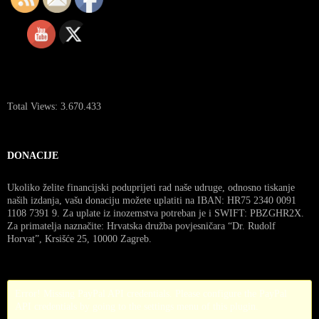
Total Views:
3.670.433
DONACIJE
Ukoliko želite financijski poduprijeti rad naše udruge, odnosno tiskanje
naših izdanja, vašu donaciju možete uplatiti na IBAN: HR75 2340 0091
1108 7391 9. Za uplate iz inozemstva potreban je i SWIFT: PBZGHR2X.
Za primatelja naznačite: Hrvatska družba povjesničara “Dr. Rudolf
Horvat”, Krsišće 25, 10000 Zagreb.
Error! Missing PayPal API credentials. Please configure the PayPal
API credentials by going to the settings menu of this plugin.