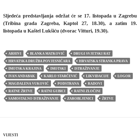
Sljedeća predstavljanja održat će se 17. listopada u Zagrebu
(Tribina grada Zagreba, Kaptol 27, 18.30), a zatim 19.
listopada u Kaštel Lukšiću (dvorac Vitturi, 19.30).
ARHIVI
BLANKA MATKOVIĆ
DRUGI SVJETSKI RAT
HRVATSKA DRUŽBA POVJESNIČARA
HRVATSKA STRANKA PRAVA
IMOTSKA KRAJINA
IMOTSKI
ISTRAŽIVANJE
IVAN ANDABAK
KARLO STARČEVIĆ
LIKVIDACIJE
LOGOR
MAGDALENA VUKOVIĆ
PODSTRANA
RADOVI
RATNE ŽRTVE
RATNI GUBICI
RATNI ZLOČINI
SAMOSTALNO ISTRAŽIVANJE
ZAROBLJENICI
ŽRTVE
VIJESTI