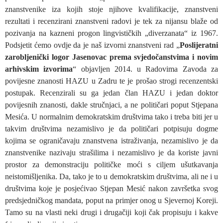
znanstvenike iza kojih stoje njihove kvalifikacije, znanstveni
rezultati i recenzirani znanstveni radovi je tek za nijansu blaže od
pozivanja na kazneni progon lingvističkih „diverzanata“ iz 1967.
Podsjetit ćemo ovdje da je naš izvorni znanstveni rad „
Poslijeratni
zarobljenički logor Jasenovac prema svjedočanstvima i novim
arhivskim izvorima
“ objavljen 2014. u Radovima Zavoda za
povijesne znanosti HAZU u Zadru te je prošao strogi recenzentski
postupak. Recenzirali su ga jedan član HAZU i jedan doktor
povijesnih znanosti, dakle stručnjaci, a ne političari poput Stjepana
Mesića. U normalnim demokratskim društvima tako i treba biti jer u
takvim društvima nezamislivo je da političari potpisuju dogme
kojima se ograničavaju znanstvena istraživanja, nezamislivo je da
znanstvenike nazivaju strašilima i nezamislivo je da koriste javni
prostor za demonstraciju političke moći s ciljem ušutkavanja
neistomišljenika. Da, tako je to u demokratskim društvima, ali ne i u
društvima koje je posjećivao Stjepan Mesić nakon završetka svog
predsjedničkog mandata, poput na primjer onog u Sjevernoj Koreji.
Tamo su na vlasti neki drugi i drugačiji koji čak propisuju i kakve