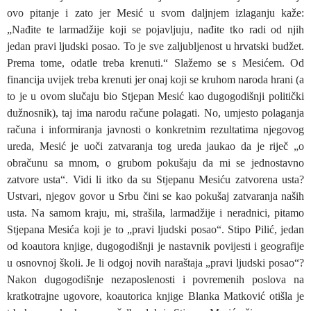
ovo pitanje i zato jer Mesić u svom daljnjem izlaganju kaže:
„Nađite te larmadžije koji se pojavljuju, nađite tko radi od njih
jedan pravi ljudski posao. To je sve zaljubljenost u hrvatski budžet.
Prema tome, odatle treba krenuti.“ Slažemo se s Mesićem. Od
financija uvijek treba krenuti jer onaj koji se kruhom naroda hrani (a
to je u ovom slučaju bio Stjepan Mesić kao dugogodišnji politički
dužnosnik), taj ima narodu račune polagati. No, umjesto polaganja
računa i informiranja javnosti o konkretnim rezultatima njegovog
ureda, Mesić je uoči zatvaranja tog ureda jaukao da je riječ „o
obračunu sa mnom, o grubom pokušaju da mi se jednostavno
zatvore usta“. Vidi li itko da su Stjepanu Mesiću zatvorena usta?
Ustvari, njegov govor u Srbu čini se kao pokušaj zatvaranja naših
usta. Na samom kraju, mi, strašila, larmadžije i neradnici, pitamo
Stjepana Mesića koji je to „pravi ljudski posao“. Stipo Pilić, jedan
od koautora knjige, dugogodišnji je nastavnik povijesti i geografije
u osnovnoj školi. Je li odgoj novih naraštaja „pravi ljudski posao“?
Nakon dugogodišnje nezaposlenosti i povremenih poslova na
kratkotrajne ugovore, koautorica knjige Blanka Matković otišla je