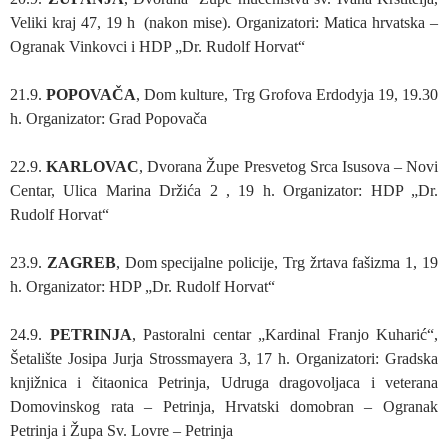
Veliki kraj 47, 19 h (nakon mise). Organizatori: Matica hrvatska –
Ogranak Vinkovci i HDP „Dr. Rudolf Horvat“
21.9.
POPOVAČA
, Dom kulture, Trg Grofova Erdodyja 19, 19.30
h. Organizator: Grad Popovača
22.9.
KARLOVAC
, Dvorana Župe Presvetog Srca Isusova – Novi
Centar, Ulica Marina Držića 2 , 19 h. Organizator: HDP „Dr.
Rudolf Horvat“
23.9.
ZAGREB
, Dom specijalne policije, Trg žrtava fašizma 1, 19
h. Organizator: HDP „Dr. Rudolf Horvat“
24.9.
PETRINJA
, Pastoralni centar „Kardinal Franjo Kuharić“,
Šetalište Josipa Jurja Strossmayera 3, 17 h. Organizatori: Gradska
knjižnica i čitaonica Petrinja, Udruga dragovoljaca i veterana
Domovinskog rata – Petrinja, Hrvatski domobran – Ogranak
Petrinja i Župa Sv. Lovre – Petrinja