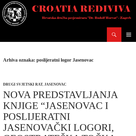
Skoči
do
sadržaja
Pretraži
PRIMAR
IZBORN
Arhiva oznaka: poslijeratni logor Jasenovac
DRUGI SVJETSKI RAT
,
JASENOVAC
NOVA PREDSTAVLJANJA
KNJIGE “JASENOVAC I
POSLIJERATNI
JASENOVAČKI LOGORI,