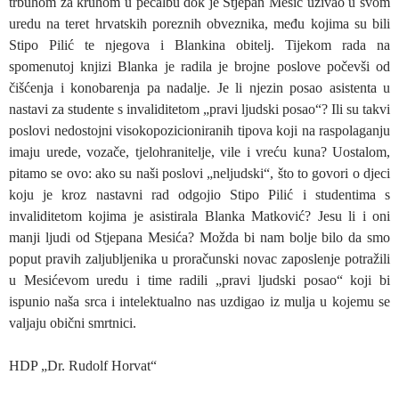
trbuhom za kruhom u pečalbu dok je Stjepan Mesić uživao u svom
uredu na teret hrvatskih poreznih obveznika, među kojima su bili
Stipo Pilić te njegova i Blankina obitelj. Tijekom rada na
spomenutoj knjizi Blanka je radila je brojne poslove počevši od
čišćenja i konobarenja pa nadalje. Je li njezin posao asistenta u
nastavi za studente s invaliditetom „pravi ljudski posao“? Ili su takvi
poslovi nedostojni visokopozicioniranih tipova koji na raspolaganju
imaju urede, vozače, tjelohranitelje, vile i vreću kuna? Uostalom,
pitamo se ovo: ako su naši poslovi „neljudski“, što to govori o djeci
koju je kroz nastavni rad odgojio Stipo Pilić i studentima s
invaliditetom kojima je asistirala Blanka Matković? Jesu li i oni
manji ljudi od Stjepana Mesića? Možda bi nam bolje bilo da smo
poput pravih zaljubljenika u proračunski novac zaposlenje potražili
u Mesićevom uredu i time radili „pravi ljudski posao“ koji bi
ispunio naša srca i intelektualno nas uzdigao iz mulja u kojemu se
valjaju obični smrtnici.
HDP „Dr. Rudolf Horvat“