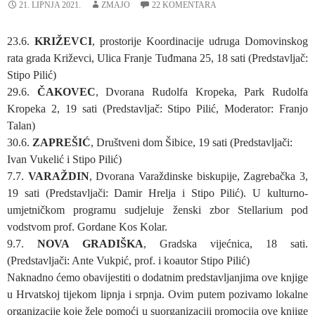
21. LIPNJA 2021.
ZMAJO
22 KOMENTARA
23.6.
KRIŽEVCI
, prostorije Koordinacije udruga Domovinskog
rata grada Križevci, Ulica Franje Tuđmana 25, 18 sati (Predstavljač:
Stipo Pilić)
29.6.
ČAKOVEC
, Dvorana Rudolfa Kropeka, Park Rudolfa
Kropeka 2, 19 sati (Predstavljač: Stipo Pilić, Moderator: Franjo
Talan)
30.6.
ZAPREŠIĆ
, Društveni dom Šibice, 19 sati (Predstavljači:
Ivan Vukelić i Stipo Pilić)
7.7.
VARAŽDIN
, Dvorana Varaždinske biskupije, Zagrebačka 3,
19 sati (Predstavljači: Damir Hrelja i Stipo Pilić). U kulturno-
umjetničkom programu sudjeluje ženski zbor Stellarium pod
vodstvom prof. Gordane Kos Kolar.
9.7.
NOVA GRADIŠKA
, Gradska vijećnica, 18 sati.
(Predstavljači: Ante Vukpić, prof. i koautor Stipo Pilić)
Naknadno ćemo obavijestiti o dodatnim predstavljanjima ove knjige
u Hrvatskoj tijekom lipnja i srpnja. Ovim putem pozivamo lokalne
organizacije koje žele pomoći u suorganizaciji promocija ove knjige