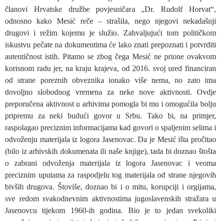
članovi Hrvatske družbe povjesničara „Dr. Rudolf Horvat“,
odnosno kako Mesić reče – strašila, nego njegovi nekadašnji
drugovi i režim kojemu je služio. Zahvaljujući tom političkom
iskustvu pečate na dokumentima će lako znati prepoznati i potvrditi
autentičnost istih. Pitamo se zbog čega Mesić ne prione ovakvom
korisnom radu jer, na kraju krajeva, od 2016. svoj ured financiran
od strane poreznih obveznika ionako više nema, no zato ima
dovoljno slobodnog vremena za neke nove aktivnosti. Ovdje
preporučena aktivnost u arhivima pomogla bi mu i omogućila bolju
pripremu za neki budući govor u Srbu. Tako bi, na primjer,
raspolagao preciznim informacijama kad govori o spaljenim selima i
odvoženju materijala iz logora Jasenovac. Da je Mesić išta pročitao
(bilo iz arhivskih dokumenata ili naše knjige), tada bi doznao štošta
o zabrani odvoženja materijala iz logora Jasenovac i veoma
preciznim uputama za raspodjelu tog materijala od strane njegovih
bivših drugova. Štoviše, doznao bi i o mitu, korupciji i orgijama,
sve redom svakodnevnim aktivnostima jugoslavenskih stražara u
Jasenovcu tijekom 1960-ih godina. Bio je to jedan svekoliki