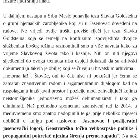
frizure ljudi smiju imati.
U daljnjem nastupu u Srbu Mesić ponavlja tezu Slavka Goldsteina
o grupi njemačkih zarobljenika koji su u Jasenovac dovedeni na
radove. Ne vrijedi ovdje trošiti previše riječi jer tezu Slavka
Goldsteina koja se temelji na konfuznim ispovijedima dvojice
službenika bivšeg režima razmontirali smo u više navrata kako za
vrijeme Slavkovog života tako i kasnije. Niti on niti njegovi
sljedbenici do ovoga trenutka nisu uspjeli dokazati da su arhivski
dokumenti (a takvih je obilje) koji se čuvaju u hrvatskim arhivima –
„notorna laž“. Štoviše, oni to čak nisu ni pokušali jer čemu se
zamarati znanstvenim radom i argumentiranim dijalogom kad na
raspolaganju imaš javni prostor i pozicije moći zahvaljujući kojima
neistomišljenika jednostavno možeš dehumanizirati i tako ga
eliminirati. Naš prethodno spomenuti znanstveni rad iz 2014. u
međuvremenu smo znatno nadopunili te ga prije nekoliko mjeseci
uobličili u knjigu pod naslovom „
Jasenovac i poslijeratni
jasenovački logori, Geostrateška točka velikosrpske politike i
propagandni pokretač njezina širenja prema zapadu
“. Na nož