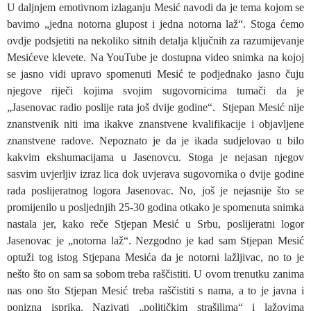
U daljnjem emotivnom izlaganju Mesić navodi da je tema kojom se
bavimo „jedna notorna glupost i jedna notorna laž“. Stoga ćemo
ovdje podsjetiti na nekoliko sitnih detalja ključnih za razumijevanje
Mesićeve klevete. Na YouTube je dostupna video snimka na kojoj
se jasno vidi upravo spomenuti Mesić te podjednako jasno čuju
njegove riječi kojima svojim sugovornicima tumači da je
„Jasenovac radio poslije rata još dvije godine“. Stjepan Mesić nije
znanstvenik niti ima ikakve znanstvene kvalifikacije i objavljene
znanstvene radove. Nepoznato je da je ikada sudjelovao u bilo
kakvim ekshumacijama u Jasenovcu. Stoga je nejasan njegov
sasvim uvjerljiv izraz lica dok uvjerava sugovornika o dvije godine
rada poslijeratnog logora Jasenovac. No, još je nejasnije što se
promijenilo u posljednjih 25-30 godina otkako je spomenuta snimka
nastala jer, kako reče Stjepan Mesić u Srbu, poslijeratni logor
Jasenovac je „notorna laž“. Nezgodno je kad sam Stjepan Mesić
optuži tog istog Stjepana Mesića da je notorni lažljivac, no to je
nešto što on sam sa sobom treba raščistiti. U ovom trenutku zanima
nas ono što Stjepan Mesić treba raščistiti s nama, a to je javna i
ponizna isprika. Nazivati „političkim strašilima“ i lažovima