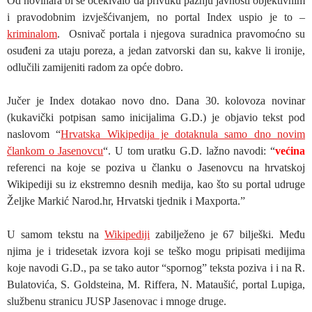
Od novinara bi se očekivalo da privuku pažnju javnosti objektivnim
i pravodobnim izvješćivanjem, no portal Index uspio je to –
kriminalom
. Osnivač portala i njegova suradnica pravomoćno su
osuđeni za utaju poreza, a jedan zatvorski dan su, kakve li ironije,
odlučili zamijeniti radom za opće dobro.
Jučer je Index dotakao novo dno. Dana 30. kolovoza novinar
(kukavički potpisan samo inicijalima G.D.) je objavio tekst pod
naslovom “
Hrvatska Wikipedija je dotaknula samo dno novim
člankom o Jasenovcu
“. U tom uratku G.D. lažno navodi: “
većina
referenci na koje se poziva u članku o Jasenovcu na hrvatskoj
Wikipediji su iz ekstremno desnih medija, kao što su portal udruge
Željke Markić Narod.hr, Hrvatski tjednik i Maxporta.”
U samom tekstu na
Wikipediji
zabilježeno je 67 bilješki. Među
njima je i tridesetak izvora koji se teško mogu pripisati medijima
koje navodi G.D., pa se tako autor “spornog” teksta poziva i i na R.
Bulatovića, S. Goldsteina, M. Riffera, N. Mataušić, portal Lupiga,
službenu stranicu JUSP Jasenovac i mnoge druge.