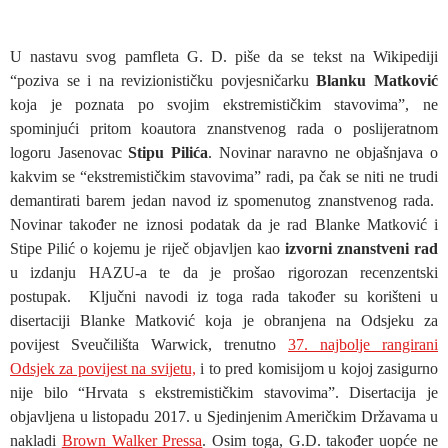
U nastavu svog pamfleta G. D. piše da se tekst na Wikipediji
“poziva se i na revizionističku povjesničarku
Blanku Matković
koja je poznata po svojim ekstremističkim stavovima”, ne
spominjući pritom koautora znanstvenog rada o poslijeratnom
logoru Jasenovac
Stipu Pilića
. Novinar naravno ne objašnjava o
kakvim se “ekstremističkim stavovima” radi, pa čak se niti ne trudi
demantirati barem jedan navod iz spomenutog znanstvenog rada.
Novinar također ne iznosi podatak da je rad Blanke Matković i
Stipe Pilić o kojemu je riječ objavljen kao
izvorni znanstveni rad
u izdanju HAZU-a te da je prošao rigorozan recenzentski
postupak. Ključni navodi iz toga rada također su korišteni u
disertaciji Blanke Matković koja je obranjena na Odsjeku za
povijest Sveučilišta Warwick, trenutno
37. najbolje rangirani
Odsjek za povijest na svijetu,
i to pred komisijom u kojoj zasigurno
nije bilo “Hrvata s ekstremističkim stavovima”. Disertacija je
objavljena u listopadu 2017. u Sjedinjenim Američkim Državama u
nakladi
Brown Walker Pressa
. Osim toga, G.D. također uopće ne