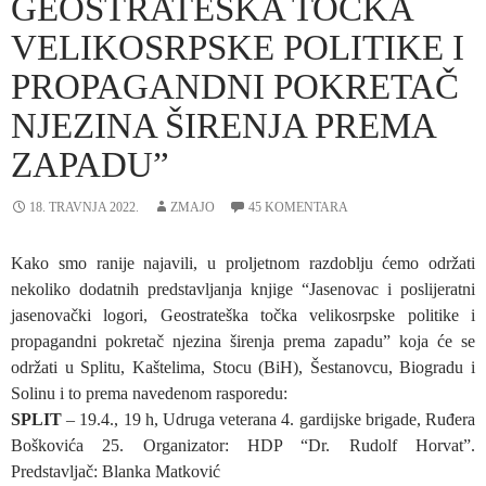
GEOSTRATEŠKA TOČKA
VELIKOSRPSKE POLITIKE I
PROPAGANDNI POKRETAČ
NJEZINA ŠIRENJA PREMA
ZAPADU”
18. TRAVNJA 2022.
ZMAJO
45 KOMENTARA
Kako smo ranije najavili, u proljetnom razdoblju ćemo održati
nekoliko dodatnih predstavljanja knjige “Jasenovac i poslijeratni
jasenovački logori, Geostrateška točka velikosrpske politike i
propagandni pokretač njezina širenja prema zapadu” koja će se
održati u Splitu, Kaštelima, Stocu (BiH), Šestanovcu, Biogradu i
Solinu i to prema navedenom rasporedu:
SPLIT
– 19.4., 19 h, Udruga veterana 4. gardijske brigade, Ruđera
Boškovića 25. Organizator: HDP “Dr. Rudolf Horvat”.
Predstavljač: Blanka Matković