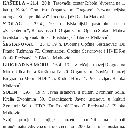
KAŠTELA
– 21.4., 20 h, Trgovački centar Ribola (dvorana na 1.
katu), Kaštel Gomilica. Organizator: Dragovoljačko-braniteljska
udruga “Stina pradidova”. Predstavljač: Blanka Matković
STOLAC
– 22.4., 20 h, Biskupijski pastoralni centar
„Sarsenterum“, Banovinska 1. Organizatori: Općina Stolac i Matica
hrvatska – Ogranak Stolac. Predstavljač: Blanka Matković
ŠESTANOVAC
– 25.4., 19 h, Dvorana Općine Šestanovac, Dr.
Franje Tuđmana 75. Organizatori: Općina Šestanovac i HVIDR-a
Omiš. Predstavljač: Blanka Matković
BIOGRAD NA MORU
– 26.4., 19 h, Zavičajni muzej Biograd na
Moru, Ulica Petra Krešimira IV. 20. Organizatori: Zavičajni muzej
Biograd na Moru i HDP “Dr. Rudolf Horvat”. Predstavljač: Blanka
Matković
SOLIN
– 29.4., 19 h, Javna ustanova u kulturi Zvonimir Solin,
Kralja Zvonimira 50. Organizatori: Javna ustanova u kulturi
Zvonimir Solin i HDP “Dr. Rudolf Horvat”. Predstavljač: Blanka
Matković
Svoj primjerak knjige možete naručiti na email
info@croatiarediviva.com po cijeni od 200 kuna plus poštarina.