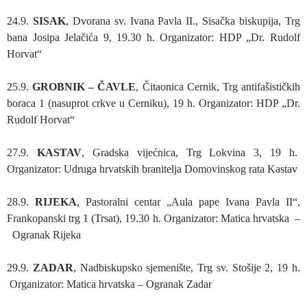
24.9.
SISAK
, Dvorana sv. Ivana Pavla II., Sisačka biskupija, Trg
bana Josipa Jelačića 9, 19.30 h. Organizator: HDP „Dr. Rudolf
Horvat“
25.9.
GROBNIK
–
ČAVLE
, Čitaonica Cernik, Trg antifašističkih
boraca 1 (nasuprot crkve u Cerniku), 19 h. Organizator: HDP „Dr.
Rudolf Horvat“
27.9.
KASTAV
, Gradska vijećnica, Trg Lokvina 3, 19 h.
Organizator: Udruga hrvatskih branitelja Domovinskog rata Kastav
28.9.
RIJEKA
, Pastoralni centar „Aula pape Ivana Pavla II“,
Frankopanski trg 1 (Trsat), 19.30 h. Organizator: Matica hrvatska –
Ogranak Rijeka
29.9.
ZADAR
, Nadbiskupsko sjemenište, Trg sv. Stošije 2, 19 h.
Organizator: Matica hrvatska – Ogranak Zadar