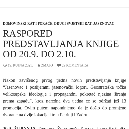
DOMOVINSKI RAT I PORAĆE
,
DRUGI SVJETSKI RAT
,
JASENOVAC
RASPORED
PREDSTAVLJANJA KNJIGE
OD 20.9. DO 2.10.
19. RUJNA 2021.
ZMAJO
29 KOMENTARA
Nakon završenog prvog tjedna novih predstavljanja knjige
“Jasenovac i poslijeratni jasenovački logori, Geostrateška točka
velikosrpske ideologije i propagandni pokretač njezina širenja
prema zapadu”, kroz naredna dva tjedna će se održati još 13
promocija. Ovim putem napominjemo da je došlo do promjene
dvorane na dvije lokacije i to u Petrinji i Zadru.
20.9.
ŽUPANJA
, Dvorana Župe mučeništva sv. Ivana Krstitelja,