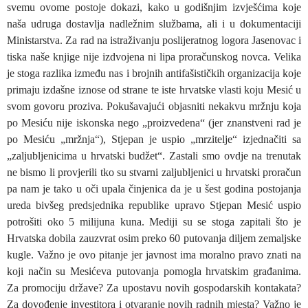
svemu ovome postoje dokazi, kako u godišnjim izvješćima koje
naša udruga dostavlja nadležnim službama, ali i u dokumentaciji
Ministarstva. Za rad na istraživanju poslijeratnog logora Jasenovac i
tiska naše knjige nije izdvojena ni lipa proračunskog novca. Velika
je stoga razlika između nas i brojnih antifašističkih organizacija koje
primaju izdašne iznose od strane te iste hrvatske vlasti koju Mesić u
svom govoru proziva. Pokušavajući objasniti nekakvu mržnju koja
po Mesiću nije iskonska nego „proizvedena“ (jer znanstveni rad je
po Mesiću „mržnja“), Stjepan je uspio „mrzitelje“ izjednačiti sa
„zaljubljenicima u hrvatski budžet“. Zastali smo ovdje na trenutak
ne bismo li provjerili tko su stvarni zaljubljenici u hrvatski proračun
pa nam je tako u oči upala činjenica da je u šest godina postojanja
ureda bivšeg predsjednika republike upravo Stjepan Mesić uspio
potrošiti oko 5 milijuna kuna. Mediji su se stoga zapitali što je
Hrvatska dobila zauzvrat osim preko 60 putovanja diljem zemaljske
kugle. Važno je ovo pitanje jer javnost ima moralno pravo znati na
koji način su Mesićeva putovanja pomogla hrvatskim građanima.
Za promociju države? Za upostavu novih gospodarskih kontakata?
Za dovođenje investitora i otvaranje novih radnih mjesta? Važno je