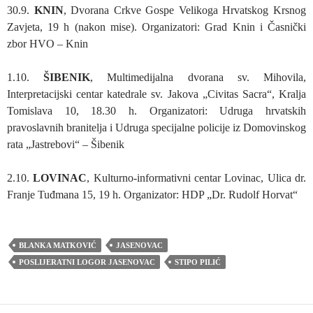
30.9.
KNIN
, Dvorana Crkve Gospe Velikoga Hrvatskog Krsnog
Zavjeta, 19 h (nakon mise). Organizatori: Grad Knin i Časnički
zbor HVO – Knin
1.10.
ŠIBENIK
, Multimedijalna dvorana sv. Mihovila,
Interpretacijski centar katedrale sv. Jakova „Civitas Sacra“, Kralja
Tomislava 10, 18.30 h. Organizatori: Udruga hrvatskih
pravoslavnih branitelja i Udruga specijalne policije iz Domovinskog
rata „Jastrebovi“ – Šibenik
2.10.
LOVINAC
, Kulturno-informativni centar Lovinac, Ulica dr.
Franje Tuđmana 15, 19 h. Organizator: HDP „Dr. Rudolf Horvat“
BLANKA MATKOVIĆ
JASENOVAC
POSLIJERATNI LOGOR JASENOVAC
STIPO PILIĆ