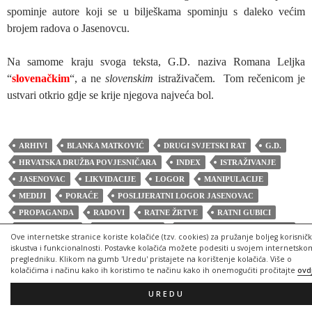
spominje autore koji se u bilješkama spominju s daleko većim
brojem radova o Jasenovcu.
Na samome kraju svoga teksta, G.D. naziva Romana Leljka
“
slovenačkim
“, a ne
slovenskim
istraživačem. Tom rečenicom je
ustvari otkrio gdje se krije njegova najveća bol.
ARHIVI
BLANKA MATKOVIĆ
DRUGI SVJETSKI RAT
G.D.
HRVATSKA DRUŽBA POVJESNIČARA
INDEX
ISTRAŽIVANJE
JASENOVAC
LIKVIDACIJE
LOGOR
MANIPULACIJE
MEDIJI
PORAĆE
POSLIJERATNI LOGOR JASENOVAC
PROPAGANDA
RADOVI
RATNE ŽRTVE
RATNI GUBICI
RATNI ZLOČINI
ROMAN LELJAK
SAMOSTALNO ISTRAŽIVANJE
Ove internetske stranice koriste kolačiće (tzv. cookies) za pružanje boljeg korisnič
SPOMEN PODRUČJE JASENOVAC
STIPO PILIĆ
ŽRTVE
iskustva i funkcionalnosti. Postavke kolačića možete podesiti u svojem internetsko
pregledniku. Klikom na gumb 'Uredu' pristajete na korištenje kolačića. Više o
kolačićima i načinu kako ih koristimo te načinu kako ih onemogućiti pročitajte
ovd
UREDU