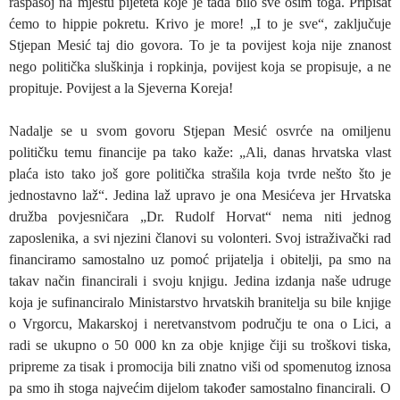
raspašoj na mjestu pijeteta koje je tada bilo sve osim toga. Pripisat
ćemo to hippie pokretu. Krivo je more! „I to je sve“, zaključuje
Stjepan Mesić taj dio govora. To je ta povijest koja nije znanost
nego politička sluškinja i ropkinja, povijest koja se propisuje, a ne
propituje. Povijest a la Sjeverna Koreja!
Nadalje se u svom govoru Stjepan Mesić osvrće na omiljenu
političku temu financije pa tako kaže: „Ali, danas hrvatska vlast
plaća isto tako još gore politička strašila koja tvrde nešto što je
jednostavno laž“. Jedina laž upravo je ona Mesićeva jer Hrvatska
družba povjesničara „Dr. Rudolf Horvat“ nema niti jednog
zaposlenika, a svi njezini članovi su volonteri. Svoj istraživački rad
financiramo samostalno uz pomoć prijatelja i obitelji, pa smo na
takav način financirali i svoju knjigu. Jedina izdanja naše udruge
koja je sufinanciralo Ministarstvo hrvatskih branitelja su bile knjige
o Vrgorcu, Makarskoj i neretvanstvom području te ona o Lici, a
radi se ukupno o 50 000 kn za obje knjige čiji su troškovi tiska,
pripreme za tisak i promocija bili znatno viši od spomenutog iznosa
pa smo ih stoga najvećim dijelom također samostalno financirali. O