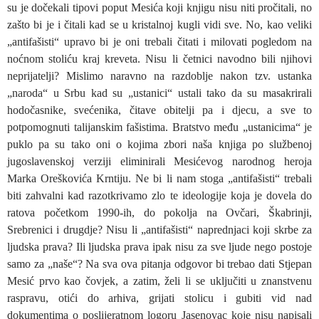
su je dočekali tipovi poput Mesića koji knjigu nisu niti pročitali, no
zašto bi je i čitali kad se u kristalnoj kugli vidi sve. No, kao veliki
„antifašisti“ upravo bi je oni trebali čitati i milovati pogledom na
noćnom stoliću kraj kreveta. Nisu li četnici navodno bili njihovi
neprijatelji? Mislimo naravno na razdoblje nakon tzv. ustanka
„naroda“ u Srbu kad su „ustanici“ ustali tako da su masakrirali
hodočasnike, svećenika, čitave obitelji pa i djecu, a sve to
potpomognuti talijanskim fašistima. Bratstvo među „ustanicima“ je
puklo pa su tako oni o kojima zbori naša knjiga po službenoj
jugoslavenskoj verziji eliminirali Mesićevog narodnog heroja
Marka Oreškovića Krntiju. Ne bi li nam stoga „antifašisti“ trebali
biti zahvalni kad razotkrivamo zlo te ideologije koja je dovela do
ratova početkom 1990-ih, do pokolja na Ovčari, Škabrinji,
Srebrenici i drugdje? Nisu li „antifašisti“ naprednjaci koji skrbe za
ljudska prava? Ili ljudska prava ipak nisu za sve ljude nego postoje
samo za „naše“? Na sva ova pitanja odgovor bi trebao dati Stjepan
Mesić prvo kao čovjek, a zatim, želi li se uključiti u znanstvenu
raspravu, otići do arhiva, grijati stolicu i gubiti vid nad
dokumentima o poslijeratnom logoru Jasenovac koje nisu napisali