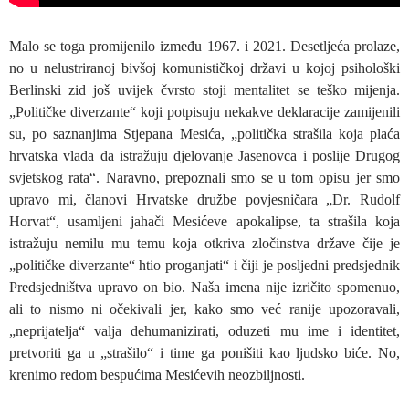
Malo se toga promijenilo između 1967. i 2021. Desetljeća prolaze,
no u nelustriranoj bivšoj komunističkoj državi u kojoj psihološki
Berlinski zid još uvijek čvrsto stoji mentalitet se teško mijenja.
„Političke diverzante“ koji potpisuju nekakve deklaracije zamijenili
su, po saznanjima Stjepana Mesića, „politička strašila koja plaća
hrvatska vlada da istražuju djelovanje Jasenovca i poslije Drugog
svjetskog rata“. Naravno, prepoznali smo se u tom opisu jer smo
upravo mi, članovi Hrvatske družbe povjesničara „Dr. Rudolf
Horvat“, usamljeni jahači Mesićeve apokalipse, ta strašila koja
istražuju nemilu mu temu koja otkriva zločinstva države čije je
„političke diverzante“ htio proganjati“ i čiji je posljedni predsjednik
Predsjedništva upravo on bio. Naša imena nije izričito spomenuo,
ali to nismo ni očekivali jer, kako smo već ranije upozoravali,
„neprijatelja“ valja dehumanizirati, oduzeti mu ime i identitet,
pretvoriti ga u „strašilo“ i time ga ponišiti kao ljudsko biće. No,
krenimo redom bespućima Mesićevih neozbiljnosti.