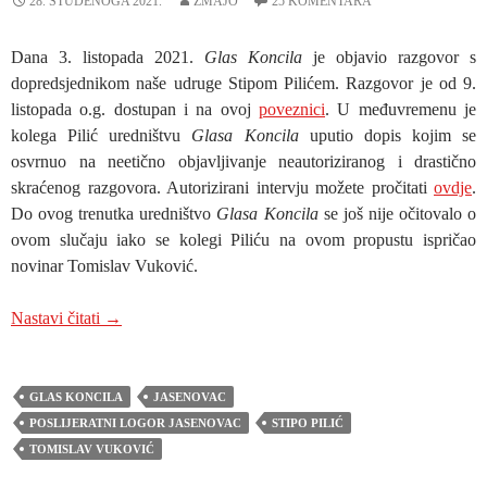
28. STUDENOGA 2021.
ZMAJO
25 KOMENTARA
Dana 3. listopada 2021.
Glas Koncila
je objavio razgovor s
dopredsjednikom naše udruge Stipom Pilićem. Razgovor je od 9.
listopada o.g. dostupan i na ovoj
poveznici
. U međuvremenu je
kolega Pilić uredništvu
Glasa Koncila
uputio dopis kojim se
osvrnuo na neetično objavljivanje neautoriziranog i drastično
skraćenog razgovora. Autorizirani intervju možete pročitati
ovdje
.
Do ovog trenutka uredništvo
Glasa Koncila
se još nije očitovalo o
ovom slučaju iako se kolegi Piliću na ovom propustu ispričao
novinar Tomislav Vuković.
PRIOPĆENJE STIPE PILIĆA: OSVRT NA INTER
Nastavi čitati
→
GLAS KONCILA
JASENOVAC
POSLIJERATNI LOGOR JASENOVAC
STIPO PILIĆ
TOMISLAV VUKOVIĆ