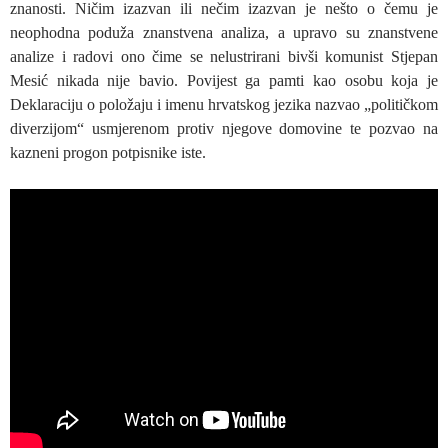
znanosti. Ničim izazvan ili nečim izazvan je nešto o čemu je
neophodna poduža znanstvena analiza, a upravo su znanstvene
analize i radovi ono čime se nelustrirani bivši komunist Stjepan
Mesić nikada nije bavio. Povijest ga pamti kao osobu koja je
Deklaraciju o položaju i imenu hrvatskog jezika nazvao „političkom
diverzijom“ usmjerenom protiv njegove domovine te pozvao na
kazneni progon potpisnike iste.