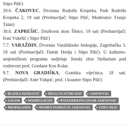
Stipo Pilić)
29.6.
ČAKOVEC
, Dvorana Rudolfa Kropeka, Park Rudolfa
Kropeka 2, 19 sati (Predstavljač: Stipo Pilić, Moderator: Franjo
Talan)
30.6.
ZAPREŠIĆ
, Društveni dom Šibice, 19 sati (Predstavljači:
Ivan Vukelić i Stipo Pilić)
7.7.
VARAŽDIN
, Dvorana Varaždinske biskupije, Zagrebačka 3,
19 sati (Predstavljači: Damir Hrelja i Stipo Pilić). U kulturno-
umjetničkom programu sudjeluje ženski zbor Stellarium pod
vodstvom prof. Gordane Kos Kolar.
9.7.
NOVA GRADIŠKA
, Gradska vijećnica, 18 sati.
(Predstavljači: Ante Vukpić, prof. i koautor Stipo Pilić)
BLANKA MATKOVIĆ
DRUGI SVJETSKI RAT
JASENOVAC
LOGOR
MANIPULACIJE
POSLIJERATNI LOGOR JASENOVAC
PROPAGANDA
SPOMEN PODRUČJE JASENOVAC
STIPO PILIĆ