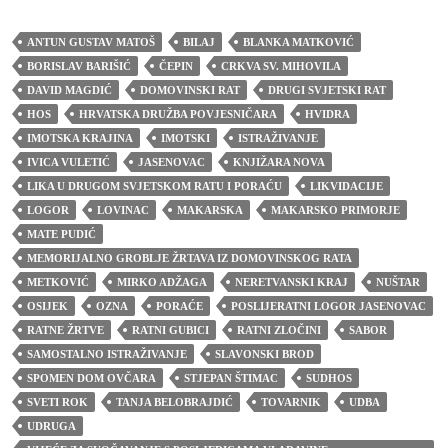
ANTUN GUSTAV MATOŠ
BILAJ
BLANKA MATKOVIĆ
BORISLAV BARIŠIĆ
ČEPIN
CRKVA SV. MIHOVILA
DAVID MAGDIĆ
DOMOVINSKI RAT
DRUGI SVJETSKI RAT
HOS
HRVATSKA DRUŽBA POVJESNIČARA
HVIDRA
IMOTSKA KRAJINA
IMOTSKI
ISTRAŽIVANJE
IVICA VULETIĆ
JASENOVAC
KNJIŽARA NOVA
LIKA U DRUGOM SVJETSKOM RATU I PORAĆU
LIKVIDACIJE
LOGOR
LOVINAC
MAKARSKA
MAKARSKO PRIMORJE
MATE PUDIĆ
MEMORIJALNO GROBLJE ŽRTAVA IZ DOMOVINSKOG RATA
METKOVIĆ
MIRKO ADŽAGA
NERETVANSKI KRAJ
NUŠTAR
OSIJEK
OZNA
PORAĆE
POSLIJERATNI LOGOR JASENOVAC
RATNE ŽRTVE
RATNI GUBICI
RATNI ZLOČINI
SABOR
SAMOSTALNO ISTRAŽIVANJE
SLAVONSKI BROD
SPOMEN DOM OVČARA
STJEPAN ŠTIMAC
SUDHOS
SVETI ROK
TANJA BELOBRAJDIĆ
TOVARNIK
UDBA
UDRUGA