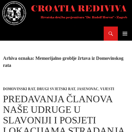
Skoči
do
sadržaja
Pretraži
PRIMAR
IZBORN
Arhiva oznaka: Memorijalno groblje žrtava iz Domovinskog
rata
DOMOVINSKI RAT
,
DRUGI SVJETSKI RAT
,
JASENOVAC
,
VIJESTI
PREDAVANJA ČLANOVA
NAŠE UDRUGE U
SLAVONIJI I POSJETI
LOKACIJAMA STRADANJA