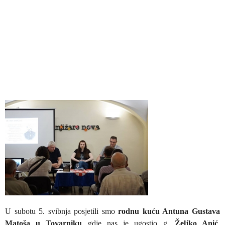
U subotu 5. svibnja posjetili smo
rodnu kuću Antuna Gustava
Matoša u Tovarniku
gdje nas je ugostio g.
Željko Anić
,