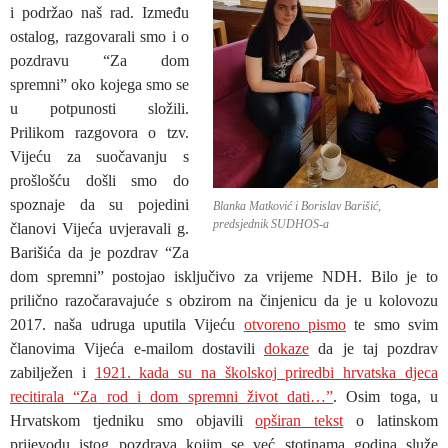
i podržao naš rad. Između
ostalog, razgovarali smo i o
pozdravu “Za dom
spremni” oko kojega smo se
u potpunosti složili.
Prilikom razgovora o tzv.
Vijeću za suočavanju s
prošlošću došli smo do
spoznaje da su pojedini
Blanka Matković i Borislav Barišić,
predsjednik SUDHOS-a
članovi Vijeća uvjeravali g.
Barišića da je pozdrav “Za
dom spremni” postojao isključivo za vrijeme NDH. Bilo je to
prilično razočaravajuće s
obzirom na činjenicu da je u kolovozu
2017. naša udruga uputila Vijeću
otvoreno pismo
te smo svim
članovima Vijeća e-mailom dostavili
dokaze
da je taj pozdrav
zabilježen i
1921. kada su na školskoj priredbi hrvatska djeca
recitirala “Za rod i dom spremni život dati…”
. Osim toga, u
Hrvatskom tjedniku smo objavili
opširan tekst
o latinskom
prijevodu istog pozdrava kojim se već stotinama godina služe