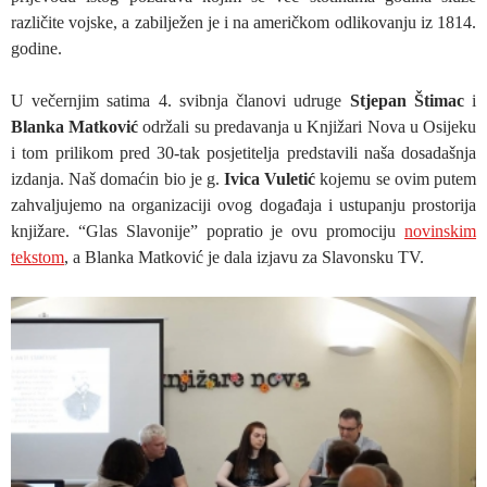
različite vojske, a zabilježen je i na američkom odlikovanju iz 1814.
godine.
U večernjim satima 4. svibnja članovi udruge
Stjepan Štimac
i
Blanka Matković
održali su predavanja u Knjižari Nova u Osijeku
i tom prilikom pred 30-tak posjetitelja predstavili naša dosadašnja
izdanja. Naš domaćin bio je g.
Ivica Vuletić
kojemu se ovim putem
zahvaljujemo na organizaciji ovog događaja i ustupanju prostorija
knjižare. “Glas Slavonije” popratio je ovu promociju
novinskim
tekstom
, a Blanka Matković je dala izjavu za Slavonsku TV.