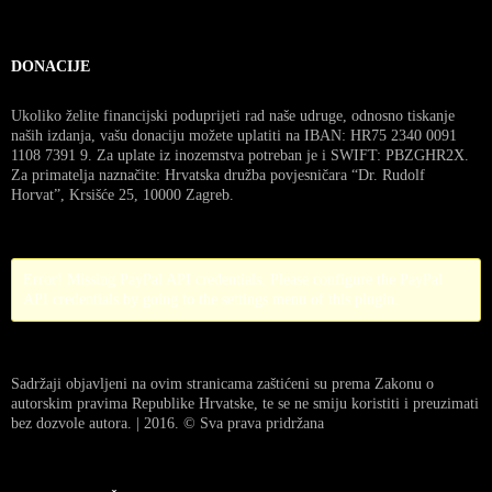
DONACIJE
Ukoliko želite financijski poduprijeti rad naše udruge, odnosno tiskanje
naših izdanja, vašu donaciju možete uplatiti na IBAN: HR75 2340 0091
1108 7391 9. Za uplate iz inozemstva potreban je i SWIFT: PBZGHR2X.
Za primatelja naznačite: Hrvatska družba povjesničara “Dr. Rudolf
Horvat”, Krsišće 25, 10000 Zagreb.
Error! Missing PayPal API credentials. Please configure the PayPal
API credentials by going to the settings menu of this plugin.
Sadržaji objavljeni na ovim stranicama zaštićeni su prema Zakonu o
autorskim pravima Republike Hrvatske, te se ne smiju koristiti i preuzimati
bez dozvole autora. | 2016. © Sva prava pridržana