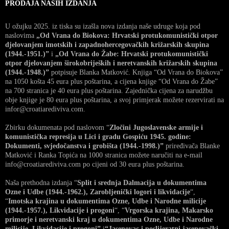
PRODAJA NAŠIH IZDANJA
U ožujku 2025. iz tiska su izašla nova izdanja naše udruge koja pod
naslovima
„Od Vrana do Biokova: Hrvatski protukomunistički otpor
djelovanjem imotskih i zapadnohercegovačkih križarskih skupina
(1944.-1951.)”
i
„Od Vrana do Žabe: Hrvatski protukomunistički
otpor djelovanjem širokobrijeških i neretvanskih križarskih skupina
(1944.-1948.)”
potpisuje Blanka Matković. Knjiga “Od Vrana do Biokova”
na 1050 košta 45 eura plus poštarina, a cijena knjige “Od Vrana do Žabe”
na 700 stranica je 40 eura plus poštarina. Zajednička cijena za narudžbu
obje knjige je 80 eura plus poštarina, a svoj primjerak možete rezervirati na
infor@croatiarediviva.com.
Zbirku dokumenata pod naslovom “
Zločini Jugoslavenske armije i
komunistička represija u Lici i gradu Gospiću 1945. godine:
Dokumenti, svjedočanstva i grobišta (1944.-1998.)”
priređivača Blanke
Matković i Ranka Topića na 1000 stranica možete naručiti na e-mail
info@croatiarediviva.com po cijeni od 30 eura plus poštarina.
Naša prethodna izdanja “
Split i srednja Dalmacija u dokumentima
Ozne i Udbe (1944.-1962.), Zarobljenički logori i likvidacije
“,
“
Imotska krajina u dokumentima Ozne, Udbe i Narodne milicije
(1944.-1957.), Likvidacije i progoni
“, “
Vrgorska krajina, Makarsko
primorje i neretvanski kraj u dokumentima Ozne, Udbe i Narodne
milicije, Likvidacije i progoni”
i
“Jasenovac i poslijeratni jasenovački