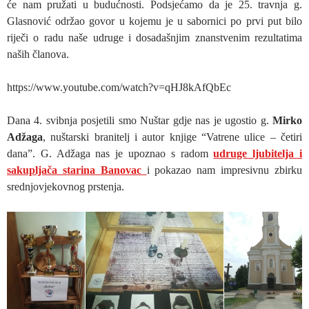
će nam pružati u budućnosti. Podsjećamo da je 25. travnja g.
Glasnović održao govor u kojemu je u sabornici po prvi put bilo
riječi o radu naše udruge i dosadašnjim znanstvenim rezultatima
naših članova.
https://www.youtube.com/watch?v=qHJ8kAfQbEc
Dana 4. svibnja posjetili smo Nuštar gdje nas je ugostio g.
Mirko
Adžaga
, nuštarski branitelj i autor knjige “Vatrene ulice – četiri
dana”. G. Adžaga nas je upoznao s radom
udruge ljubitelja i
sakupljača starina Banovac
i pokazao nam impresivnu zbirku
srednjovjekovnog prstenja.