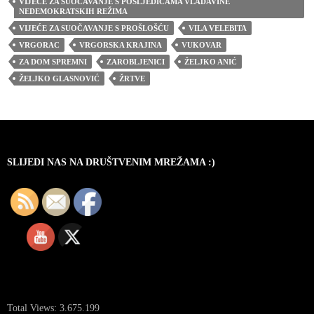
VIJEĆE ZA SUOČAVANJE S POSLJEDICAMA VLADAVINE
NEDEMOKRATSKIH REŽIMA
VIJEĆE ZA SUOČAVANJE S PROŠLOŠĆU
VILA VELEBITA
VRGORAC
VRGORSKA KRAJINA
VUKOVAR
ZA DOM SPREMNI
ZAROBLJENICI
ŽELJKO ANIĆ
ŽELJKO GLASNOVIĆ
ŽRTVE
SLIJEDI NAS NA DRUŠTVENIM MREŽAMA :)
Total Views:
3.675.199