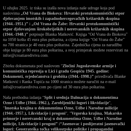
U ožujku 2025. iz tiska su izašla nova izdanja naše udruge koja pod
naslovima
„Od Vrana do Biokova: Hrvatski protukomunistički otpor
djelovanjem imotskih i zapadnohercegovačkih križarskih skupina
(1944.-1951.)”
i
„Od Vrana do Žabe: Hrvatski protukomunistički
otpor djelovanjem širokobrijeških i neretvanskih križarskih skupina
(1944.-1948.)”
potpisuje Blanka Matković. Knjiga “Od Vrana do Biokova”
na 1050 košta 45 eura plus poštarina, a cijena knjige “Od Vrana do Žabe”
na 700 stranica je 40 eura plus poštarina. Zajednička cijena za narudžbu
obje knjige je 80 eura plus poštarina, a svoj primjerak možete rezervirati na
infor@croatiarediviva.com.
Zbirku dokumenata pod naslovom “
Zločini Jugoslavenske armije i
komunistička represija u Lici i gradu Gospiću 1945. godine:
Dokumenti, svjedočanstva i grobišta (1944.-1998.)”
priređivača Blanke
Matković i Ranka Topića na 1000 stranica možete naručiti na e-mail
info@croatiarediviva.com po cijeni od 30 eura plus poštarina.
Naša prethodna izdanja “
Split i srednja Dalmacija u dokumentima
Ozne i Udbe (1944.-1962.), Zarobljenički logori i likvidacije
“,
“
Imotska krajina u dokumentima Ozne, Udbe i Narodne milicije
(1944.-1957.), Likvidacije i progoni
“, “
Vrgorska krajina, Makarsko
primorje i neretvanski kraj u dokumentima Ozne, Udbe i Narodne
milicije, Likvidacije i progoni”
i
“Jasenovac i poslijeratni jasenovački
logori: Geostrateška točka velikosrpske politike i propagandni