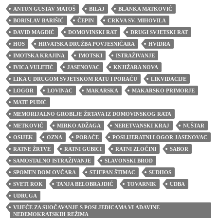
ANTUN GUSTAV MATOŠ
BILAJ
BLANKA MATKOVIĆ
BORISLAV BARIŠIĆ
ČEPIN
CRKVA SV. MIHOVILA
DAVID MAGDIĆ
DOMOVINSKI RAT
DRUGI SVJETSKI RAT
HOS
HRVATSKA DRUŽBA POVJESNIČARA
HVIDRA
IMOTSKA KRAJINA
IMOTSKI
ISTRAŽIVANJE
IVICA VULETIĆ
JASENOVAC
KNJIŽARA NOVA
LIKA U DRUGOM SVJETSKOM RATU I PORAĆU
LIKVIDACIJE
LOGOR
LOVINAC
MAKARSKA
MAKARSKO PRIMORJE
MATE PUDIĆ
MEMORIJALNO GROBLJE ŽRTAVA IZ DOMOVINSKOG RATA
METKOVIĆ
MIRKO ADŽAGA
NERETVANSKI KRAJ
NUŠTAR
OSIJEK
OZNA
PORAĆE
POSLIJERATNI LOGOR JASENOVAC
RATNE ŽRTVE
RATNI GUBICI
RATNI ZLOČINI
SABOR
SAMOSTALNO ISTRAŽIVANJE
SLAVONSKI BROD
SPOMEN DOM OVČARA
STJEPAN ŠTIMAC
SUDHOS
SVETI ROK
TANJA BELOBRAJDIĆ
TOVARNIK
UDBA
UDRUGA
VIJEĆE ZA SUOČAVANJE S POSLJEDICAMA VLADAVINE
NEDEMOKRATSKIH REŽIMA