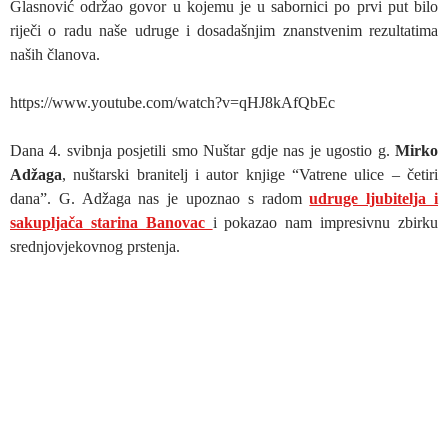
Glasnović održao govor u kojemu je u sabornici po prvi put bilo
riječi o radu naše udruge i dosadašnjim znanstvenim rezultatima
naših članova.
https://www.youtube.com/watch?v=qHJ8kAfQbEc
Dana 4. svibnja posjetili smo Nuštar gdje nas je ugostio g.
Mirko
Adžaga
, nuštarski branitelj i autor knjige “Vatrene ulice – četiri
dana”. G. Adžaga nas je upoznao s radom
udruge ljubitelja i
sakupljača starina Banovac
i pokazao nam impresivnu zbirku
srednjovjekovnog prstenja.