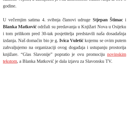
godine.
U večernjim satima 4. svibnja članovi udruge
Stjepan Štimac
i
Blanka Matković
održali su predavanja u Knjižari Nova u Osijeku
i tom prilikom pred 30-tak posjetitelja predstavili naša dosadašnja
izdanja. Naš domaćin bio je g.
Ivica Vuletić
kojemu se ovim putem
zahvaljujemo na organizaciji ovog događaja i ustupanju prostorija
knjižare. “Glas Slavonije” popratio je ovu promociju
novinskim
tekstom
, a Blanka Matković je dala izjavu za Slavonsku TV.