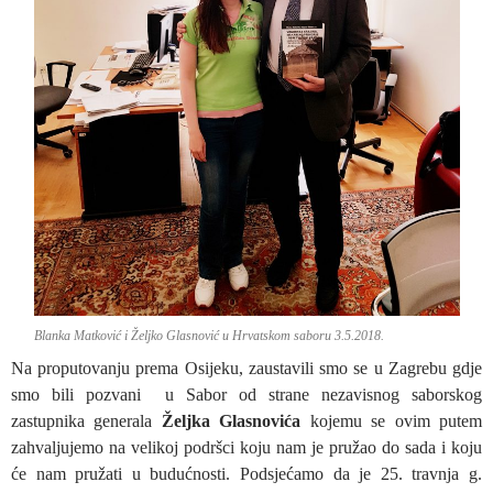
Blanka Matković i Željko Glasnović u Hrvatskom saboru 3.5.2018.
Na proputovanju prema Osijeku, zaustavili smo se u Zagrebu gdje
smo bili pozvani u Sabor od strane nezavisnog saborskog
zastupnika generala
Željka Glasnovića
kojemu se ovim putem
zahvaljujemo na velikoj podršci koju nam je pružao do sada i koju
će nam pružati u budućnosti. Podsjećamo da je 25. travnja g.