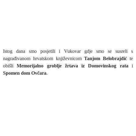
Istog dana smo posjetili i Vukovar gdje smo se susreli s
nagrađivanom hrvatskom književnicom
Tanjom Belobrajdić
te
obišli
Memorijalno groblje žrtava iz Domovinskog rata
i
Spomen dom Ovčara
.