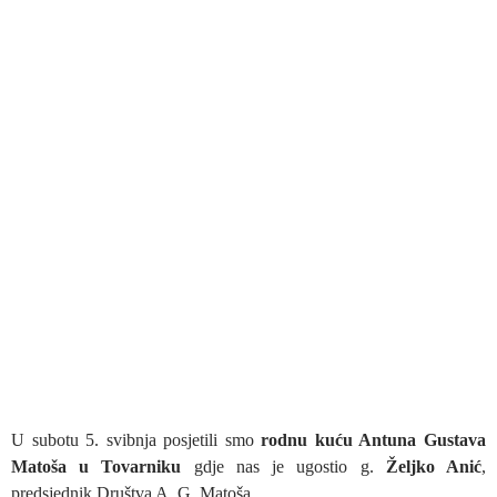
U subotu 5. svibnja posjetili smo
rodnu kuću Antuna Gustava
Matoša u Tovarniku
gdje nas je ugostio g.
Željko Anić
,
predsjednik Društva A. G. Matoša.