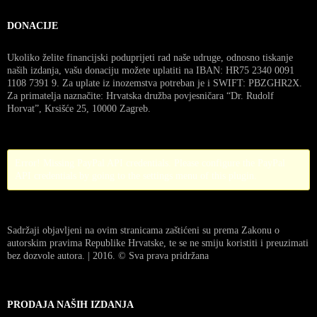
DONACIJE
Ukoliko želite financijski poduprijeti rad naše udruge, odnosno tiskanje
naših izdanja, vašu donaciju možete uplatiti na IBAN: HR75 2340 0091
1108 7391 9. Za uplate iz inozemstva potreban je i SWIFT: PBZGHR2X.
Za primatelja naznačite: Hrvatska družba povjesničara “Dr. Rudolf
Horvat”, Krsišće 25, 10000 Zagreb.
Error! Missing PayPal API credentials. Please configure the PayPal
API credentials by going to the settings menu of this plugin.
Sadržaji objavljeni na ovim stranicama zaštićeni su prema Zakonu o
autorskim pravima Republike Hrvatske, te se ne smiju koristiti i preuzimati
bez dozvole autora. | 2016. © Sva prava pridržana
PRODAJA NAŠIH IZDANJA