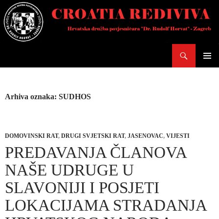
Skoči
do
sadržaja
Pretraži
PRIMAR
IZBORN
Arhiva oznaka: SUDHOS
DOMOVINSKI RAT
,
DRUGI SVJETSKI RAT
,
JASENOVAC
,
VIJESTI
PREDAVANJA ČLANOVA
NAŠE UDRUGE U
SLAVONIJI I POSJETI
LOKACIJAMA STRADANJA