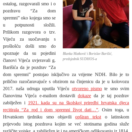
ostalog, razgovarali smo i o
pozdravu “Za dom
spremni” oko kojega smo se
u potpunosti složili.
Prilikom razgovora o tzv.
Vijeću za suočavanju s
prošlošću došli smo do
spoznaje da su pojedini
Blanka Matković i Borislav Barišić,
predsjednik SUDHOS-a
članovi Vijeća uvjeravali g.
Barišića da je pozdrav “Za
dom spremni” postojao isključivo za vrijeme NDH. Bilo je to
prilično razočaravajuće s
obzirom na činjenicu da je u kolovozu
2017. naša udruga uputila Vijeću
otvoreno pismo
te smo svim
članovima Vijeća e-mailom dostavili
dokaze
da je taj pozdrav
zabilježen i
1921. kada su na školskoj priredbi hrvatska djeca
recitirala “Za rod i dom spremni život dati…”
. Osim toga, u
Hrvatskom tjedniku smo objavili
opširan tekst
o latinskom
prijevodu istog pozdrava kojim se već stotinama godina služe
različite vojske, a zabilježen je i na američkom odlikovanju iz 1814.