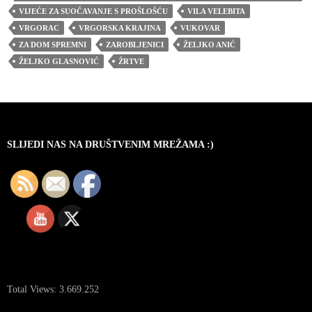
VIJEĆE ZA SUOČAVANJE S PROŠLOŠĆU
VILA VELEBITA
VRGORAC
VRGORSKA KRAJINA
VUKOVAR
ZA DOM SPREMNI
ZAROBLJENICI
ŽELJKO ANIĆ
ŽELJKO GLASNOVIĆ
ŽRTVE
SLIJEDI NAS NA DRUŠTVENIM MREŽAMA :)
Total Views:
3.669.252