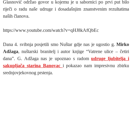
Glasnović održao govor u kojemu je u sabornici po prvi put bilo
riječi o radu naše udruge i dosadašnjim znanstvenim rezultatima
naših članova.
https://www.youtube.com/watch?v=qHJ8kAfQbEc
Dana 4. svibnja posjetili smo Nuštar gdje nas je ugostio g.
Mirko
Adžaga
, nuštarski branitelj i autor knjige “Vatrene ulice – četiri
dana”. G. Adžaga nas je upoznao s radom
udruge ljubitelja i
sakupljača starina Banovac
i pokazao nam impresivnu zbirku
srednjovjekovnog prstenja.