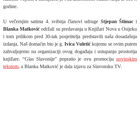
godine.
U večernjim satima 4. svibnja članovi udruge
Stjepan Štimac
i
Blanka Matković
održali su predavanja u Knjižari Nova u Osijeku
i tom prilikom pred 30-tak posjetitelja predstavili naša dosadašnja
izdanja. Naš domaćin bio je g.
Ivica Vuletić
kojemu se ovim putem
zahvaljujemo na organizaciji ovog događaja i ustupanju prostorija
knjižare. “Glas Slavonije” popratio je ovu promociju
novinskim
tekstom
, a Blanka Matković je dala izjavu za Slavonsku TV.