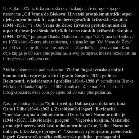
U ožujku 2025. iz tiska su izašla nova izdanja naše udruge koja pod
naslovima
„Od Vrana do Biokova: Hrvatski protukomunistički otpor
djelovanjem imotskih i zapadnohercegovačkih križarskih skupina
(1944.-1951.)”
i
„Od Vrana do Žabe: Hrvatski protukomunistički
otpor djelovanjem širokobrijeških i neretvanskih križarskih skupina
(1944.-1948.)”
potpisuje Blanka Matković. Knjiga “Od Vrana do Biokova”
na 1050 košta 45 eura plus poštarina, a cijena knjige “Od Vrana do Žabe”
na 700 stranica je 40 eura plus poštarina. Zajednička cijena za narudžbu
obje knjige je 80 eura plus poštarina, a svoj primjerak možete rezervirati na
infor@croatiarediviva.com.
Zbirku dokumenata pod naslovom “
Zločini Jugoslavenske armije i
komunistička represija u Lici i gradu Gospiću 1945. godine:
Dokumenti, svjedočanstva i grobišta (1944.-1998.)”
priređivača Blanke
Matković i Ranka Topića na 1000 stranica možete naručiti na e-mail
info@croatiarediviva.com po cijeni od 30 eura plus poštarina.
Naša prethodna izdanja “
Split i srednja Dalmacija u dokumentima
Ozne i Udbe (1944.-1962.), Zarobljenički logori i likvidacije
“,
“
Imotska krajina u dokumentima Ozne, Udbe i Narodne milicije
(1944.-1957.), Likvidacije i progoni
“, “
Vrgorska krajina, Makarsko
primorje i neretvanski kraj u dokumentima Ozne, Udbe i Narodne
milicije, Likvidacije i progoni”
i
“Jasenovac i poslijeratni jasenovački
logori: Geostrateška točka velikosrpske politike i propagandni