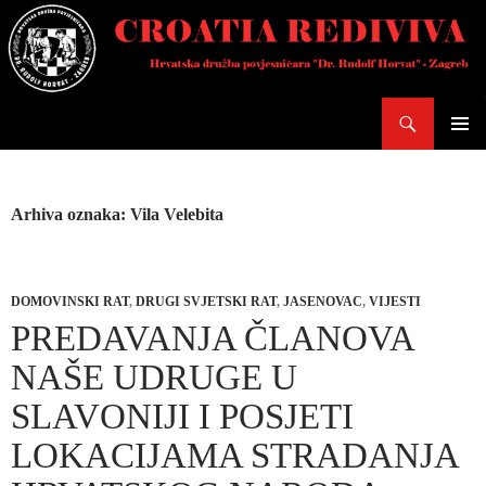
Skoči
do
sadržaja
Pretraži
PRIMAR
IZBORN
Arhiva oznaka: Vila Velebita
DOMOVINSKI RAT
,
DRUGI SVJETSKI RAT
,
JASENOVAC
,
VIJESTI
PREDAVANJA ČLANOVA
NAŠE UDRUGE U
SLAVONIJI I POSJETI
LOKACIJAMA STRADANJA