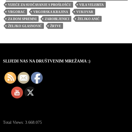
VIJEĆE ZA SUOČAVANJE S PROŠLOŠĆU
VILA VELEBITA
VRGORAC
VRGORSKA KRAJINA
VUKOVAR
ZA DOM SPREMNI
ZAROBLJENICI
ŽELJKO ANIĆ
ŽELJKO GLASNOVIĆ
ŽRTVE
SLIJEDI NAS NA DRUŠTVENIM MREŽAMA :)
Total Views:
3.668.075