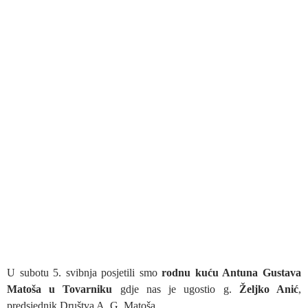
U subotu 5. svibnja posjetili smo
rodnu kuću Antuna Gustava
Matoša u Tovarniku
gdje nas je ugostio g.
Željko Anić
,
predsjednik Društva A. G. Matoša.