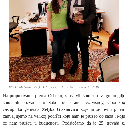
Blanka Matković i Željko Glasnović u Hrvatskom saboru 3.5.2018.
Na proputovanju prema Osijeku, zaustavili smo se u Zagrebu gdje
smo bili pozvani u Sabor od strane nezavisnog saborskog
zastupnika generala
Željka Glasnovića
kojemu se ovim putem
zahvaljujemo na velikoj podršci koju nam je pružao do sada i koju
će nam pružati u budućnosti. Podsjećamo da je 25. travnja g.