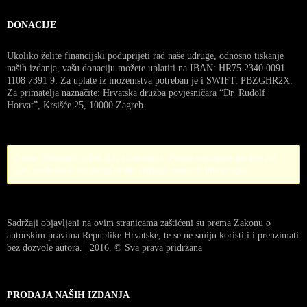
DONACIJE
Ukoliko želite financijski poduprijeti rad naše udruge, odnosno tiskanje
naših izdanja, vašu donaciju možete uplatiti na IBAN: HR75 2340 0091
1108 7391 9. Za uplate iz inozemstva potreban je i SWIFT: PBZGHR2X.
Za primatelja naznačite: Hrvatska družba povjesničara “Dr. Rudolf
Horvat”, Krsišće 25, 10000 Zagreb.
Error! Missing PayPal API credentials. Please configure the PayPal
API credentials by going to the settings menu of this plugin.
Sadržaji objavljeni na ovim stranicama zaštićeni su prema Zakonu o
autorskim pravima Republike Hrvatske, te se ne smiju koristiti i preuzimati
bez dozvole autora. | 2016. © Sva prava pridržana
PRODAJA NAŠIH IZDANJA