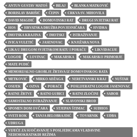
ANTUN GUSTAV MATOŠ
BILAJ
BLANKA MATKOVIĆ
BORISLAV BARIŠIĆ
ČEPIN
CRKVA SV. MIHOVILA
DAVID MAGDIĆ
DOMOVINSKI RAT
DRUGI SVJETSKI RAT
HOS
HRVATSKA DRUŽBA POVJESNIČARA
HVIDRA
IMOTSKA KRAJINA
IMOTSKI
ISTRAŽIVANJE
IVICA VULETIĆ
JASENOVAC
KNJIŽARA NOVA
LIKA U DRUGOM SVJETSKOM RATU I PORAĆU
LIKVIDACIJE
LOGOR
LOVINAC
MAKARSKA
MAKARSKO PRIMORJE
MATE PUDIĆ
MEMORIJALNO GROBLJE ŽRTAVA IZ DOMOVINSKOG RATA
METKOVIĆ
MIRKO ADŽAGA
NERETVANSKI KRAJ
NUŠTAR
OSIJEK
OZNA
PORAĆE
POSLIJERATNI LOGOR JASENOVAC
RATNE ŽRTVE
RATNI GUBICI
RATNI ZLOČINI
SABOR
SAMOSTALNO ISTRAŽIVANJE
SLAVONSKI BROD
SPOMEN DOM OVČARA
STJEPAN ŠTIMAC
SUDHOS
SVETI ROK
TANJA BELOBRAJDIĆ
TOVARNIK
UDBA
UDRUGA
VIJEĆE ZA SUOČAVANJE S POSLJEDICAMA VLADAVINE
NEDEMOKRATSKIH REŽIMA