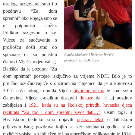
ostalog, razgovarali smo i o
pozdravu “Za dom
spremni” oko kojega smo se
u potpunosti složili.
Prilikom razgovora o tzv.
Vijeću za suočavanju s
prošlošću došli smo do
spoznaje da su pojedini
Blanka Matković i Borislav Barišić,
predsjednik SUDHOS-a
članovi Vijeća uvjeravali g.
Barišića da je pozdrav “Za
dom spremni” postojao isključivo za vrijeme NDH. Bilo je to
prilično razočaravajuće s
obzirom na činjenicu da je u kolovozu
2017. naša udruga uputila Vijeću
otvoreno pismo
te smo svim
članovima Vijeća e-mailom dostavili
dokaze
da je taj pozdrav
zabilježen i
1921. kada su na školskoj priredbi hrvatska djeca
recitirala “Za rod i dom spremni život dati…”
. Osim toga, u
Hrvatskom tjedniku smo objavili
opširan tekst
o latinskom
prijevodu istog pozdrava kojim se već stotinama godina služe
različite vojske, a zabilježen je i na američkom odlikovanju iz 1814.