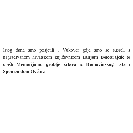
Istog dana smo posjetili i Vukovar gdje smo se susreli s
nagrađivanom hrvatskom književnicom
Tanjom Belobrajdić
te
obišli
Memorijalno groblje žrtava iz Domovinskog rata
i
Spomen dom Ovčara
.