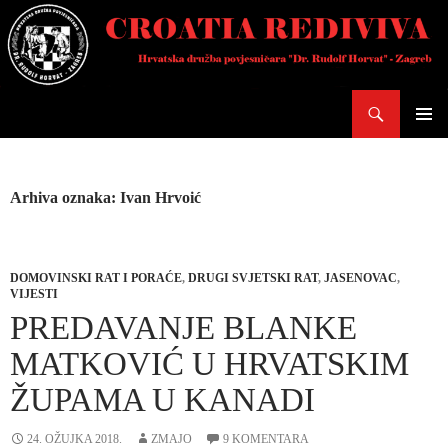
Skoči
do
sadržaja
Pretraži
PRIMAR
IZBORN
Arhiva oznaka: Ivan Hrvoić
DOMOVINSKI RAT I PORAĆE
,
DRUGI SVJETSKI RAT
,
JASENOVAC
,
VIJESTI
PREDAVANJE BLANKE
MATKOVIĆ U HRVATSKIM
ŽUPAMA U KANADI
24. OŽUJKA 2018.
ZMAJO
9 KOMENTARA