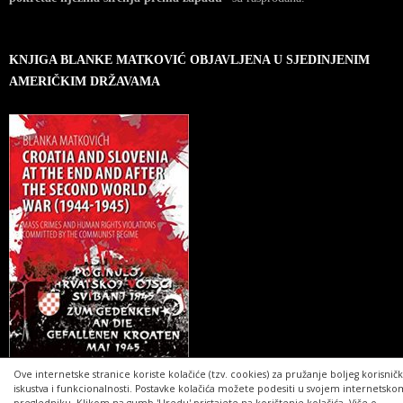
KNJIGA BLANKE MATKOVIĆ OBJAVLJENA U SJEDINJENIM
AMERIČKIM DRŽAVAMA
Ove internetske stranice koriste kolačiće (tzv. cookies) za pružanje boljeg korisnič
iskustva i funkcionalnosti. Postavke kolačića možete podesiti u svojem internetsko