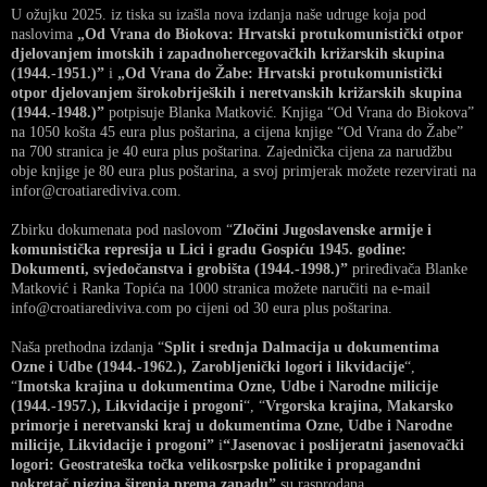
U ožujku 2025. iz tiska su izašla nova izdanja naše udruge koja pod
naslovima
„Od Vrana do Biokova: Hrvatski protukomunistički otpor
djelovanjem imotskih i zapadnohercegovačkih križarskih skupina
(1944.-1951.)”
i
„Od Vrana do Žabe: Hrvatski protukomunistički
otpor djelovanjem širokobrijeških i neretvanskih križarskih skupina
(1944.-1948.)”
potpisuje Blanka Matković. Knjiga “Od Vrana do Biokova”
na 1050 košta 45 eura plus poštarina, a cijena knjige “Od Vrana do Žabe”
na 700 stranica je 40 eura plus poštarina. Zajednička cijena za narudžbu
obje knjige je 80 eura plus poštarina, a svoj primjerak možete rezervirati na
infor@croatiarediviva.com.
Zbirku dokumenata pod naslovom “
Zločini Jugoslavenske armije i
komunistička represija u Lici i gradu Gospiću 1945. godine:
Dokumenti, svjedočanstva i grobišta (1944.-1998.)”
priređivača Blanke
Matković i Ranka Topića na 1000 stranica možete naručiti na e-mail
info@croatiarediviva.com po cijeni od 30 eura plus poštarina.
Naša prethodna izdanja “
Split i srednja Dalmacija u dokumentima
Ozne i Udbe (1944.-1962.), Zarobljenički logori i likvidacije
“,
“
Imotska krajina u dokumentima Ozne, Udbe i Narodne milicije
(1944.-1957.), Likvidacije i progoni
“, “
Vrgorska krajina, Makarsko
primorje i neretvanski kraj u dokumentima Ozne, Udbe i Narodne
milicije, Likvidacije i progoni”
i
“Jasenovac i poslijeratni jasenovački
logori: Geostrateška točka velikosrpske politike i propagandni
pokretač njezina širenja prema zapadu”
su rasprodana.