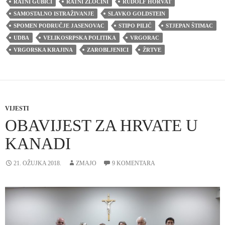
RATNI GUBICI
RATNI ZLOČINI
RUDOLF HORVAT
SAMOSTALNO ISTRAŽIVANJE
SLAVKO GOLDSTEIN
SPOMEN PODRUČJE JASENOVAC
STIPO PILIĆ
STJEPAN ŠTIMAC
UDBA
VELIKOSRPSKA POLITIKA
VRGORAC
VRGORSKA KRAJINA
ZAROBLJENICI
ŽRTVE
VIJESTI
OBAVIJEST ZA HRVATE U
KANADI
21. OŽUJKA 2018.
ZMAJO
9 KOMENTARA