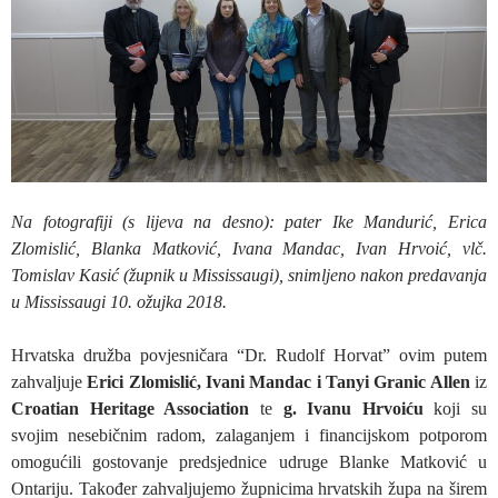
Na fotografiji (s lijeva na desno): pater Ike Mandurić, Erica
Zlomislić, Blanka Matković, Ivana Mandac, Ivan Hrvoić, vlč.
Tomislav Kasić (župnik u Mississaugi), snimljeno nakon predavanja
u Mississaugi 10. ožujka 2018.
Hrvatska družba povjesničara “Dr. Rudolf Horvat” ovim putem
zahvaljuje
Erici Zlomislić, Ivani Mandac i Tanyi Granic Allen
iz
Croatian Heritage Association
te
g. Ivanu Hrvoiću
koji su
svojim nesebičnim radom, zalaganjem i financijskom potporom
omogućili gostovanje predsjednice udruge Blanke Matković u
Ontariju. Također zahvaljujemo župnicima hrvatskih župa na širem