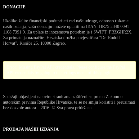
DONACIJE
Ukoliko želite financijski poduprijeti rad naše udruge, odnosno tiskanje
naših izdanja, vašu donaciju možete uplatiti na IBAN: HR75 2340 0091
1108 7391 9. Za uplate iz inozemstva potreban je i SWIFT: PBZGHR2X.
Za primatelja naznačite: Hrvatska družba povjesničara “Dr. Rudolf
Horvat”, Krsišće 25, 10000 Zagreb.
Error! Missing PayPal API credentials. Please configure the PayPal
API credentials by going to the settings menu of this plugin.
Sadržaji objavljeni na ovim stranicama zaštićeni su prema Zakonu o
autorskim pravima Republike Hrvatske, te se ne smiju koristiti i preuzimati
bez dozvole autora. | 2016. © Sva prava pridržana
PRODAJA NAŠIH IZDANJA