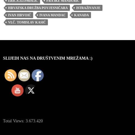
ERICA ZLOMISLIĆ
FRA IKE MANDURIĆ
HRVATSKA DRUŽBA POVJESNIČARA
ISTRAŽIVANJE
IVAN HRVOIĆ
IVANA MANDAC
KANADA
VLČ. TOMISLAV KASIĆ
SLIJEDI NAS NA DRUŠTVENIM MREŽAMA :)
Total Views:
3.673.420