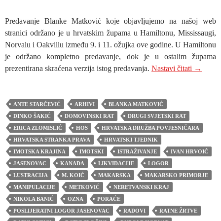
Predavanje Blanke Matković koje objavljujemo na našoj web
stranici održano je u hrvatskim župama u Hamiltonu, Mississaugi,
Norvalu i Oakvillu između 9. i 11. ožujka ove godine. U Hamiltonu
je održano kompletno predavanje, dok je u ostalim župama
PREDA
prezentirana skraćena verzija istog predavanja.
Nastavi čitati
→
ANTE STARČEVIĆ
ARHIVI
BLANKA MATKOVIĆ
DINKO ŠAKIĆ
DOMOVINSKI RAT
DRUGI SVJETSKI RAT
ERICA ZLOMISLIĆ
HOS
HRVATSKA DRUŽBA POVJESNIČARA
HRVATSKA STRANKA PRAVA
HRVATSKI TJEDNIK
IMOTSKA KRAJINA
IMOTSKI
ISTRAŽIVANJE
IVAN HRVOIĆ
JASENOVAC
KANADA
LIKVIDACIJE
LOGOR
LUSTRACIJA
M. KOIĆ
MAKARSKA
MAKARSKO PRIMORJE
MANIPULACIJE
METKOVIĆ
NERETVANSKI KRAJ
NIKOLA BANIĆ
OZNA
PORAĆE
POSLIJERATNI LOGOR JASENOVAC
RADOVI
RATNE ŽRTVE