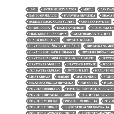
1848.
ANTUN GUSTAV MATOŠ
ARHIVI
BAN IVA
BAN JOSIP JELAČIĆ
BANOVINA HRVATSKA
BRAĆA 
BUĐENJE NACIONALNE SVIJEST
CRKVENA POVIJEST
ETNOGRAFIJA
EUGEN KVATERNIK
FILOZOFSKI F
FRAN KRSTO FRANKOPAN
GOSPODARSKA POVIJEST
HINKO HRANILOVIĆ
HRVATI U BAČKOJ
HRVATSKA DRUŽBA POVJESNIČARA
HRVATSKA NA MUČ
HRVATSKA SELJAČKA STRANKA
HRVATSKI DRŽAVNI A
HRVATSKI NARODNI PREPOROD U DALMACIJI
HRVATSK
HRVATSKI RODOLJUB
HRVATSKO PITANJE
IZBORN
JELISAVETA KRULJAC
JUTARNJI LIST
KRALJ TOMI
LIKA I KRBAVA
MAĐARI
MATIJA MESIĆ
NATKO
NEZAVISNA DRŽAVA HRVATSKA
PAD SIGETA
PAVAO
POVIJEST ĐURĐEVCA
POVIJEST HRVATSKE PODRAVIN
POVIJEST HRVATSKOG SABORA
POVIJEST KOPRIVNIC
POVIJEST MEDICINE
POVIJEST MEĐIMURJA
POVIJ
POVIJEST PETRINJE
POVIJEST REALNIH GIMNAZIJA
POVIJEST SLAVONSKOG BRODA
POVIJEST VARAŽDINA