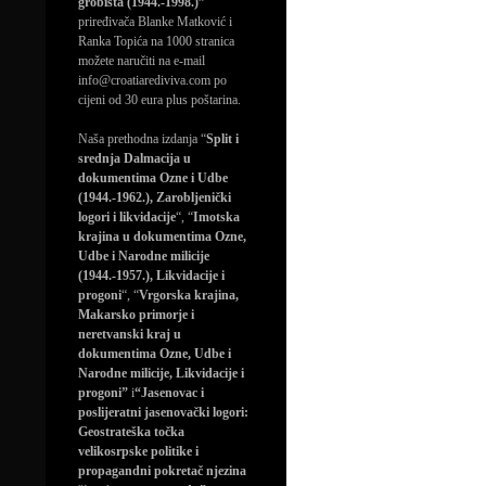
grobišta (1944.-1998.)”
priređivača Blanke Matković i
Ranka Topića na 1000 stranica
možete naručiti na e-mail
info@croatiarediviva.com po
cijeni od 30 eura plus poštarina.
Naša prethodna izdanja “
Split i
srednja Dalmacija u
dokumentima Ozne i Udbe
(1944.-1962.), Zarobljenički
logori i likvidacije
“, “
Imotska
krajina u dokumentima Ozne,
Udbe i Narodne milicije
(1944.-1957.), Likvidacije i
progoni
“, “
Vrgorska krajina,
Makarsko primorje i
neretvanski kraj u
dokumentima Ozne, Udbe i
Narodne milicije, Likvidacije i
progoni”
i
“Jasenovac i
poslijeratni jasenovački logori:
Geostrateška točka
velikosrpske politike i
propagandni pokretač njezina