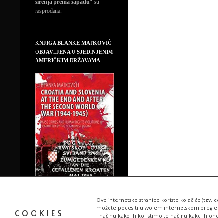
širenja prema zapadu”
su
rasprodana.
KNJIGA BLANKE MATKOVIĆ
OBJAVLJENA U SJEDINJENIM
AMERIČKIM DRŽAVAMA
Ove internetske stranice koriste kolačiće (tzv. c
možete podesiti u svojem internetskom pregledn
COOKIES
i načinu kako ih koristimo te načinu kako ih on