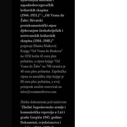
djelovanjem imotskih i
zapadnohercegovačkih
križarskih skupina
(1944.-1951.)”
i
„Od Vrana do
Žabe: Hrvatski
protukomunistički otpor
djelovanjem širokobrijeških i
neretvanskih križarskih
skupina (1944.-1948.)”
potpisuje Blanka Matković.
Knjiga “Od Vrana do Biokova”
na 1050 košta 45 eura plus
poštarina, a cijena knjige “Od
Vrana do Žabe” na 700 stranica je
40 eura plus poštarina. Zajednička
cijena za narudžbu obje knjige je
80 eura plus poštarina, a svoj
primjerak možete rezervirati na
infor@croatiarediviva.com.
Zbirku dokumenata pod naslovom
“
Zločini Jugoslavenske armije i
komunistička represija u Lici i
gradu Gospiću 1945. godine:
Dokumenti, svjedočanstva i