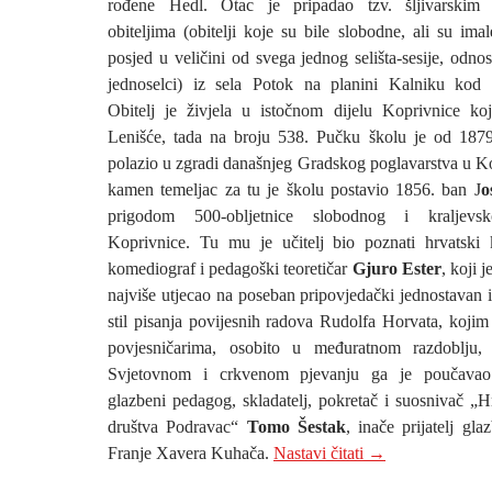
rođene Hedl. Otac je pripadao tzv. šljivarskim
obiteljima (obitelji koje su bile slobodne, ali su imal
posjed u veličini od svega jednog selišta-sesije, odno
jednoselci) iz sela Potok na planini Kalniku kod 
Obitelj je živjela u istočnom dijelu Koprivnice ko
Lenišće, tada na broju 538. Pučku školu je od 187
polazio u zgradi današnjeg Gradskog poglavarstva u Ko
kamen temeljac za tu je školu postavio 1856. ban J
o
prigodom 500-obljetnice slobodnog i kraljevs
Koprivnice. Tu mu je učitelj bio poznati hrvatski k
komediograf i pedagoški teoretičar
Gjuro Ester
, koji j
najviše utjecao na poseban pripovjedački jednostavan 
stil pisanja povijesnih radova Rudolfa Horvata, koji
povjesničarima, osobito u međuratnom razdoblju,
Svjetovnom i crkvenom pjevanju ga je poučavao 
glazbeni pedagog, skladatelj, pokretač i suosnivač „
društva Podravac“
Tomo Šestak
, inače prijatelj gl
9. ROĐENDAN NA
Franje Xavera Kuhača.
Nastavi čitati
→