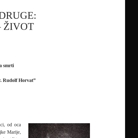
UDRUGE:
 ŽIVOT
a smrti
Dr. Rudolf Horvat”
ci, od oca
jke Marije,