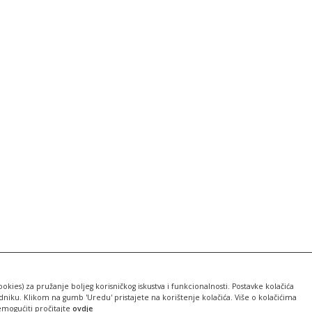
ookies) za pružanje boljeg korisničkog iskustva i funkcionalnosti. Postavke kolačića
iku. Klikom na gumb 'Uredu' pristajete na korištenje kolačića. Više o kolačićima
emogućiti pročitajte
ovdje