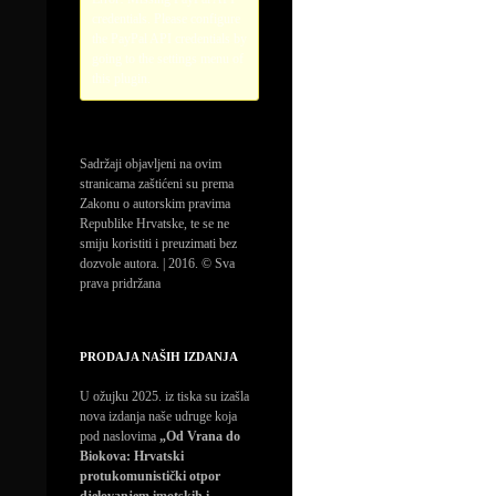
credentials. Please configure
the PayPal API credentials by
going to the settings menu of
this plugin.
Sadržaji objavljeni na ovim
stranicama zaštićeni su prema
Zakonu o autorskim pravima
Republike Hrvatske, te se ne
smiju koristiti i preuzimati bez
dozvole autora. | 2016. © Sva
prava pridržana
PRODAJA NAŠIH IZDANJA
U ožujku 2025. iz tiska su izašla
nova izdanja naše udruge koja
pod naslovima
„Od Vrana do
Biokova: Hrvatski
protukomunistički otpor