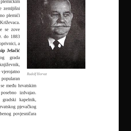
 plemićkim
e zemljišni
sno plemići
Križevaca.
je se zove
9. do 1883
privnici, a
sip Jelačić
kog grada
njiževnik,
e vjerojatno
Rudolf Horvat
i popularan
m se među hrvatskim
 posebno izdvajao.
gradski kapelnik,
Hrvatskog pjevačkog
azbenog povjesničara
ŠE UDRUGE: DR. RUDOLF HORVAT – život u službi povijesti