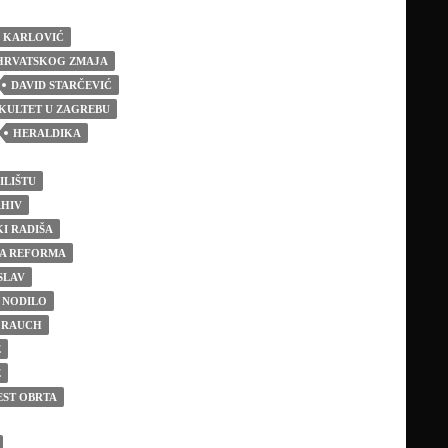
N KARLOVIĆ
HRVATSKOG ZMAJA
DAVID STARČEVIĆ
AKULTET U ZAGREBU
HERALDIKA
ILIŠTU
RHIV
I RADIŠA
A REFORMA
SLAV
 NODILO
 RAUCH
E
E
EST OBRTA