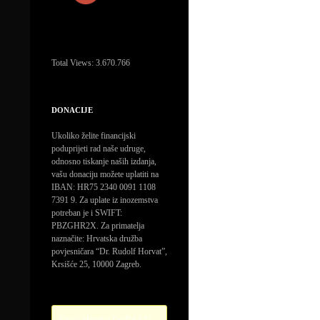
Total Views:
3.670.766
DONACIJE
Ukoliko želite financijski
poduprijeti rad naše udruge,
odnosno tiskanje naših izdanja,
vašu donaciju možete uplatiti na
IBAN: HR75 2340 0091 1108
7391 9. Za uplate iz inozemstva
potreban je i SWIFT:
PBZGHR2X. Za primatelja
naznačite: Hrvatska družba
povjesničara “Dr. Rudolf Horvat”,
Krsišće 25, 10000 Zagreb.
Error! Missing PayPal API