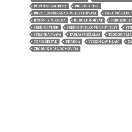
POVIJEST ZAGREBA
PRIPOVIJETKE
PRVA ILUSTRIRANA POVIJEST HRVATA
RAKOVIČKA BU
RATOVI S TURCIMA
RUDOLF HORVAT
SABORSKI Z
SREDNJI VIJEK
SREDNJOVJEKOVNA POVIJEST
STJ
STRANKA PRAVA
TADIJA SMIČIKLAS
TEODOR PEJA
TOMO ŠESTAK
UDRUGA
VJEKOSLAV KLAIĆ
Z
ZBORNIK NAŠA DOMOVINA