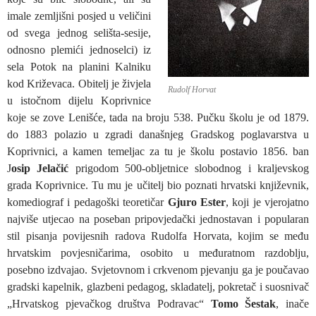
imale zemljišni posjed u veličini
od svega jednog selišta-sesije,
odnosno plemići jednoselci) iz
sela Potok na planini Kalniku
kod Križevaca. Obitelj je živjela
Rudolf Horvat
u istočnom dijelu Koprivnice
koje se zove Lenišće, tada na broju 538. Pučku školu je od 1879.
do 1883 polazio u zgradi današnjeg Gradskog poglavarstva u
Koprivnici, a kamen temeljac za tu je školu postavio 1856. ban
J
osip Jelačić
prigodom 500-obljetnice slobodnog i kraljevskog
grada Koprivnice. Tu mu je učitelj bio poznati hrvatski književnik,
komediograf i pedagoški teoretičar
Gjuro Ester
, koji je vjerojatno
najviše utjecao na poseban pripovjedački jednostavan i popularan
stil pisanja povijesnih radova Rudolfa Horvata, kojim se među
hrvatskim povjesničarima, osobito u međuratnom razdoblju,
posebno izdvajao. Svjetovnom i crkvenom pjevanju ga je poučavao
gradski kapelnik, glazbeni pedagog, skladatelj, pokretač i suosnivač
„Hrvatskog pjevačkog društva Podravac“
Tomo Šestak
, inače