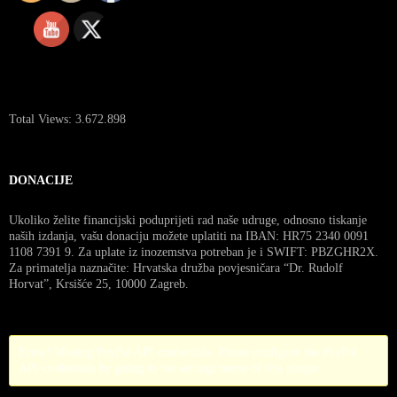
Total Views:
3.672.898
DONACIJE
Ukoliko želite financijski poduprijeti rad naše udruge, odnosno tiskanje
naših izdanja, vašu donaciju možete uplatiti na IBAN: HR75 2340 0091
1108 7391 9. Za uplate iz inozemstva potreban je i SWIFT: PBZGHR2X.
Za primatelja naznačite: Hrvatska družba povjesničara “Dr. Rudolf
Horvat”, Krsišće 25, 10000 Zagreb.
Error! Missing PayPal API credentials. Please configure the PayPal
API credentials by going to the settings menu of this plugin.