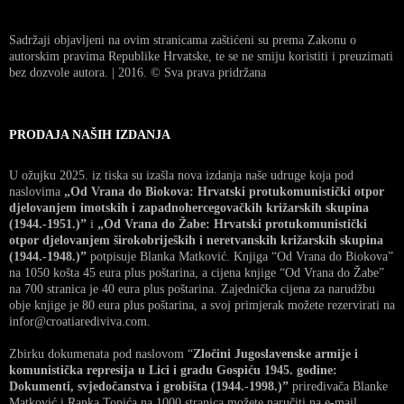
Sadržaji objavljeni na ovim stranicama zaštićeni su prema Zakonu o
autorskim pravima Republike Hrvatske, te se ne smiju koristiti i preuzimati
bez dozvole autora. | 2016. © Sva prava pridržana
PRODAJA NAŠIH IZDANJA
U ožujku 2025. iz tiska su izašla nova izdanja naše udruge koja pod
naslovima
„Od Vrana do Biokova: Hrvatski protukomunistički otpor
djelovanjem imotskih i zapadnohercegovačkih križarskih skupina
(1944.-1951.)”
i
„Od Vrana do Žabe: Hrvatski protukomunistički
otpor djelovanjem širokobrijeških i neretvanskih križarskih skupina
(1944.-1948.)”
potpisuje Blanka Matković. Knjiga “Od Vrana do Biokova”
na 1050 košta 45 eura plus poštarina, a cijena knjige “Od Vrana do Žabe”
na 700 stranica je 40 eura plus poštarina. Zajednička cijena za narudžbu
obje knjige je 80 eura plus poštarina, a svoj primjerak možete rezervirati na
infor@croatiarediviva.com.
Zbirku dokumenata pod naslovom “
Zločini Jugoslavenske armije i
komunistička represija u Lici i gradu Gospiću 1945. godine:
Dokumenti, svjedočanstva i grobišta (1944.-1998.)”
priređivača Blanke
Matković i Ranka Topića na 1000 stranica možete naručiti na e-mail