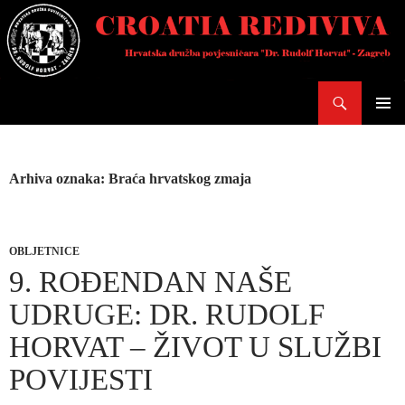
Skoči
do
sadržaja
Pretraži
PRIMAR
IZBORN
Arhiva oznaka: Braća hrvatskog zmaja
OBLJETNICE
9. ROĐENDAN NAŠE
UDRUGE: DR. RUDOLF
HORVAT – ŽIVOT U SLUŽBI
POVIJESTI