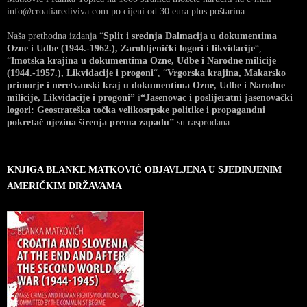
info@croatiarediviva.com po cijeni od 30 eura plus poštarina.
Naša prethodna izdanja “
Split i srednja Dalmacija u dokumentima
Ozne i Udbe (1944.-1962.), Zarobljenički logori i likvidacije
“,
“
Imotska krajina u dokumentima Ozne, Udbe i Narodne milicije
(1944.-1957.), Likvidacije i progoni
“, “
Vrgorska krajina, Makarsko
primorje i neretvanski kraj u dokumentima Ozne, Udbe i Narodne
milicije, Likvidacije i progoni”
i
“Jasenovac i poslijeratni jasenovački
logori: Geostrateška točka velikosrpske politike i propagandni
pokretač njezina širenja prema zapadu”
su rasprodana.
KNJIGA BLANKE MATKOVIĆ OBJAVLJENA U SJEDINJENIM
AMERIČKIM DRŽAVAMA