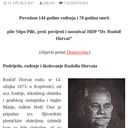
14. OŽUJKA 2017.
ZMAJO
7 KOMENTARA
Povodom 144 godine rođenja i 70 godina smrti
piše Stipo Pilić, prof. povijesti i suosnivač HDP “Dr. Rudolf
Horvat”
(objavio portal
Dragovoljac
)
Podrijetlo, rođenje i školovanje Rudolfa Horvata
Rudolf Horvat rodio se 14.
ožujka 1873. u Koprivnici, od
oca Andrije, tekstilnog obrtnika
i gradskog zastupnika i majke
Marije, rođene Hedl. Otac je
pripadao tzv. šljivarskim
plemićkim obiteljima (obitelji
koje su bile slobodne, ali su