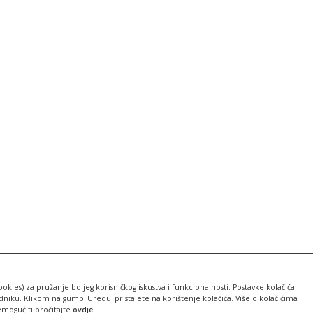
ookies) za pružanje boljeg korisničkog iskustva i funkcionalnosti. Postavke kolačića
iku. Klikom na gumb 'Uredu' pristajete na korištenje kolačića. Više o kolačićima
emogućiti pročitajte
ovdje