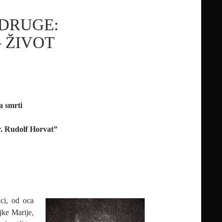
UDRUGE:
 ŽIVOT
a smrti
Dr. Rudolf Horvat”
ci, od oca
jke Marije,