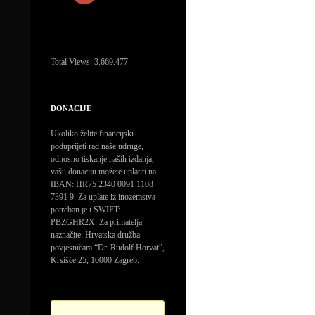
Total Views:
3.669.477
DONACIJE
Ukoliko želite financijski
poduprijeti rad naše udruge,
odnosno tiskanje naših izdanja,
vašu donaciju možete uplatiti na
IBAN: HR75 2340 0091 1108
7391 9. Za uplate iz inozemstva
potreban je i SWIFT:
PBZGHR2X. Za primatelja
naznačite: Hrvatska družba
povjesničara “Dr. Rudolf Horvat”,
Krsišće 25, 10000 Zagreb.
Error! Missing PayPal API