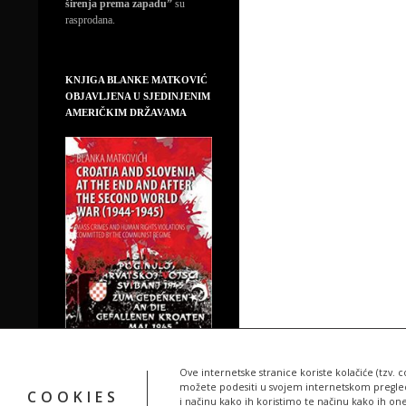
širenja prema zapadu”
su
rasprodana.
KNJIGA BLANKE MATKOVIĆ
OBJAVLJENA U SJEDINJENIM
AMERIČKIM DRŽAVAMA
Ove internetske stranice koriste kolačiće (tzv. c
možete podesiti u svojem internetskom pregledn
COOKIES
i načinu kako ih koristimo te načinu kako ih on