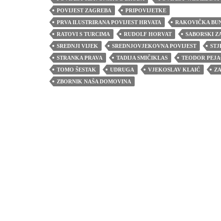
POVIJEST ZAGREBA
PRIPOVIJETKE
PRVA ILUSTRIRANA POVIJEST HRVATA
RAKOVIČKA BU
RATOVI S TURCIMA
RUDOLF HORVAT
SABORSKI Z
SREDNJI VIJEK
SREDNJOVJEKOVNA POVIJEST
STJ
STRANKA PRAVA
TADIJA SMIČIKLAS
TEODOR PEJA
TOMO ŠESTAK
UDRUGA
VJEKOSLAV KLAIĆ
Z
ZBORNIK NAŠA DOMOVINA