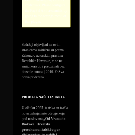
credentials. Please configure
the PayPal API credentials by
going to the settings menu of
this plugin.
Sadržaji objavljeni na ovim
stranicama zaštićeni su prema
Zakonu o autorskim pravima
Republike Hrvatske, te se ne
smiju koristiti i preuzimati bez
dozvole autora. | 2016. © Sva
prava pridržana
PRODAJA NAŠIH IZDANJA
U ožujku 2025. iz tiska su izašla
nova izdanja naše udruge koja
pod naslovima
„Od Vrana do
Biokova: Hrvatski
protukomunistički otpor