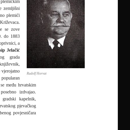
 plemićkim
e zemljišni
sno plemići
Križevaca.
je se zove
9. do 1883
privnici, a
sip Jelačić
kog grada
njiževnik,
e vjerojatno
Rudolf Horvat
i popularan
m se među hrvatskim
 posebno izdvajao.
gradski kapelnik,
Hrvatskog pjevačkog
azbenog povjesničara
ŠE UDRUGE: DR. RUDOLF HORVAT – život u službi povijesti