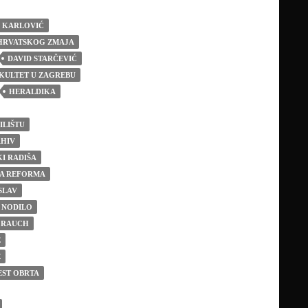
N KARLOVIĆ
HRVATSKOG ZMAJA
DAVID STARČEVIĆ
AKULTET U ZAGREBU
HERALDIKA
ILIŠTU
RHIV
I RADIŠA
A REFORMA
SLAV
 NODILO
 RAUCH
E
E
EST OBRTA