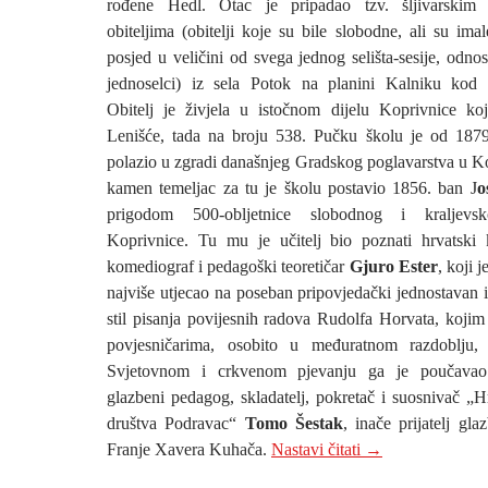
rođene Hedl. Otac je pripadao tzv. šljivarskim
obiteljima (obitelji koje su bile slobodne, ali su imal
posjed u veličini od svega jednog selišta-sesije, odno
jednoselci) iz sela Potok na planini Kalniku kod 
Obitelj je živjela u istočnom dijelu Koprivnice ko
Lenišće, tada na broju 538. Pučku školu je od 187
polazio u zgradi današnjeg Gradskog poglavarstva u Ko
kamen temeljac za tu je školu postavio 1856. ban J
o
prigodom 500-obljetnice slobodnog i kraljevs
Koprivnice. Tu mu je učitelj bio poznati hrvatski k
komediograf i pedagoški teoretičar
Gjuro Ester
, koji j
najviše utjecao na poseban pripovjedački jednostavan 
stil pisanja povijesnih radova Rudolfa Horvata, koji
povjesničarima, osobito u međuratnom razdoblju,
Svjetovnom i crkvenom pjevanju ga je poučavao 
glazbeni pedagog, skladatelj, pokretač i suosnivač „
društva Podravac“
Tomo Šestak
, inače prijatelj gl
9. ROĐENDAN NA
Franje Xavera Kuhača.
Nastavi čitati
→