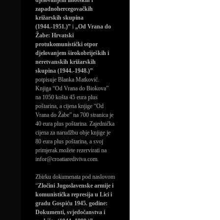
djelovanjem imotskih i
zapadnohercegovačkih
križarskih skupina
(1944.-1951.)”
i
„Od Vrana do
Žabe: Hrvatski
protukomunistički otpor
djelovanjem širokobrijeških i
neretvanskih križarskih
skupina (1944.-1948.)”
potpisuje Blanka Matković.
Knjiga “Od Vrana do Biokova”
na 1050 košta 45 eura plus
poštarina, a cijena knjige “Od
Vrana do Žabe” na 700 stranica je
40 eura plus poštarina. Zajednička
cijena za narudžbu obje knjige je
80 eura plus poštarina, a svoj
primjerak možete rezervirati na
infor@croatiarediviva.com.
Zbirku dokumenata pod naslovom
“
Zločini Jugoslavenske armije i
komunistička represija u Lici i
gradu Gospiću 1945. godine:
Dokumenti, svjedočanstva i