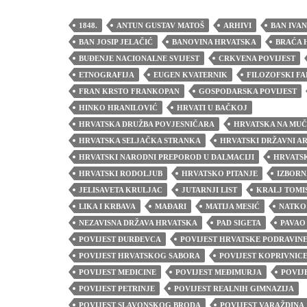
1848.
ANTUN GUSTAV MATOŠ
ARHIVI
BAN IVA
BAN JOSIP JELAČIĆ
BANOVINA HRVATSKA
BRAĆA 
BUĐENJE NACIONALNE SVIJEST
CRKVENA POVIJEST
ETNOGRAFIJA
EUGEN KVATERNIK
FILOZOFSKI F
FRAN KRSTO FRANKOPAN
GOSPODARSKA POVIJEST
HINKO HRANILOVIĆ
HRVATI U BAČKOJ
HRVATSKA DRUŽBA POVJESNIČARA
HRVATSKA NA MUČ
HRVATSKA SELJAČKA STRANKA
HRVATSKI DRŽAVNI A
HRVATSKI NARODNI PREPOROD U DALMACIJI
HRVATSK
HRVATSKI RODOLJUB
HRVATSKO PITANJE
IZBORN
JELISAVETA KRULJAC
JUTARNJI LIST
KRALJ TOMI
LIKA I KRBAVA
MAĐARI
MATIJA MESIĆ
NATKO
NEZAVISNA DRŽAVA HRVATSKA
PAD SIGETA
PAVAO
POVIJEST ĐURĐEVCA
POVIJEST HRVATSKE PODRAVIN
POVIJEST HRVATSKOG SABORA
POVIJEST KOPRIVNIC
POVIJEST MEDICINE
POVIJEST MEĐIMURJA
POVIJ
POVIJEST PETRINJE
POVIJEST REALNIH GIMNAZIJA
POVIJEST SLAVONSKOG BRODA
POVIJEST VARAŽDINA