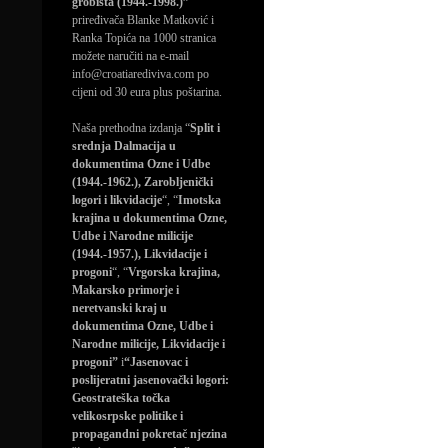
grobišta (1944.-1998.)”
priređivača Blanke Matković i
Ranka Topića na 1000 stranica
možete naručiti na e-mail
info@croatiarediviva.com po
cijeni od 30 eura plus poštarina.
Naša prethodna izdanja “
Split i
srednja Dalmacija u
dokumentima Ozne i Udbe
(1944.-1962.), Zarobljenički
logori i likvidacije
“, “
Imotska
krajina u dokumentima Ozne,
Udbe i Narodne milicije
(1944.-1957.), Likvidacije i
progoni
“, “
Vrgorska krajina,
Makarsko primorje i
neretvanski kraj u
dokumentima Ozne, Udbe i
Narodne milicije, Likvidacije i
progoni”
i
“Jasenovac i
poslijeratni jasenovački logori:
Geostrateška točka
velikosrpske politike i
propagandni pokretač njezina