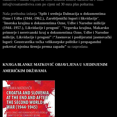
info@croatiarediviva.com po cijeni od 30 eura plus poštarina.
Naša prethodna izdanja “
Split i srednja Dalmacija u dokumentima
Ozne i Udbe (1944.-1962.), Zarobljenički logori i likvidacije
“,
“
Imotska krajina u dokumentima Ozne, Udbe i Narodne milicije
(1944.-1957.), Likvidacije i progoni
“, “
Vrgorska krajina, Makarsko
primorje i neretvanski kraj u dokumentima Ozne, Udbe i Narodne
milicije, Likvidacije i progoni”
i
“Jasenovac i poslijeratni jasenovački
logori: Geostrateška točka velikosrpske politike i propagandni
pokretač njezina širenja prema zapadu”
su rasprodana.
KNJIGA BLANKE MATKOVIĆ OBJAVLJENA U SJEDINJENIM
AMERIČKIM DRŽAVAMA