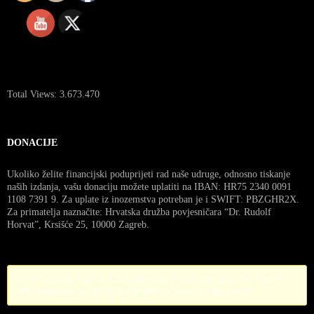
Total Views:
3.673.470
DONACIJE
Ukoliko želite financijski poduprijeti rad naše udruge, odnosno tiskanje
naših izdanja, vašu donaciju možete uplatiti na IBAN: HR75 2340 0091
1108 7391 9. Za uplate iz inozemstva potreban je i SWIFT: PBZGHR2X.
Za primatelja naznačite: Hrvatska družba povjesničara “Dr. Rudolf
Horvat”, Krsišće 25, 10000 Zagreb.
Error! Missing PayPal API credentials. Please configure the PayPal
API credentials by going to the settings menu of this plugin.