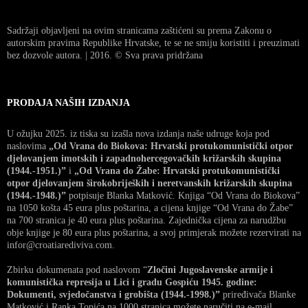
Sadržaji objavljeni na ovim stranicama zaštićeni su prema Zakonu o
autorskim pravima Republike Hrvatske, te se ne smiju koristiti i preuzimati
bez dozvole autora. | 2016. © Sva prava pridržana
PRODAJA NAŠIH IZDANJA
U ožujku 2025. iz tiska su izašla nova izdanja naše udruge koja pod
naslovima
„Od Vrana do Biokova: Hrvatski protukomunistički otpor
djelovanjem imotskih i zapadnohercegovačkih križarskih skupina
(1944.-1951.)”
i
„Od Vrana do Žabe: Hrvatski protukomunistički
otpor djelovanjem širokobrijeških i neretvanskih križarskih skupina
(1944.-1948.)”
potpisuje Blanka Matković. Knjiga “Od Vrana do Biokova”
na 1050 košta 45 eura plus poštarina, a cijena knjige “Od Vrana do Žabe”
na 700 stranica je 40 eura plus poštarina. Zajednička cijena za narudžbu
obje knjige je 80 eura plus poštarina, a svoj primjerak možete rezervirati na
infor@croatiarediviva.com.
Zbirku dokumenata pod naslovom “
Zločini Jugoslavenske armije i
komunistička represija u Lici i gradu Gospiću 1945. godine:
Dokumenti, svjedočanstva i grobišta (1944.-1998.)”
priređivača Blanke
Matković i Ranka Topića na 1000 stranica možete naručiti na e-mail