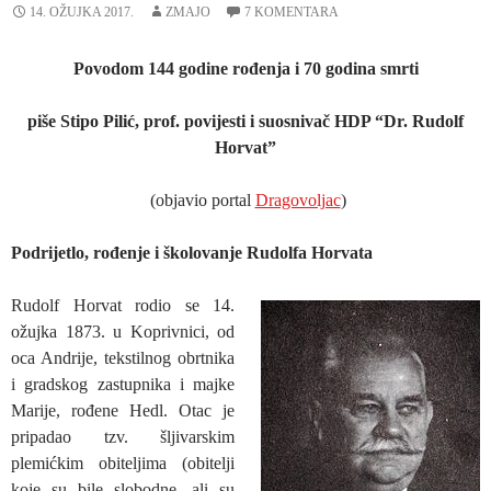
14. OŽUJKA 2017.
ZMAJO
7 KOMENTARA
Povodom 144 godine rođenja i 70 godina smrti
piše Stipo Pilić, prof. povijesti i suosnivač HDP “Dr. Rudolf
Horvat”
(objavio portal
Dragovoljac
)
Podrijetlo, rođenje i školovanje Rudolfa Horvata
Rudolf Horvat rodio se 14.
ožujka 1873. u Koprivnici, od
oca Andrije, tekstilnog obrtnika
i gradskog zastupnika i majke
Marije, rođene Hedl. Otac je
pripadao tzv. šljivarskim
plemićkim obiteljima (obitelji
koje su bile slobodne, ali su