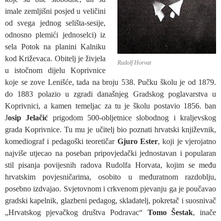
imale zemljišni posjed u veličini
od svega jednog selišta-sesije,
odnosno plemići jednoselci) iz
sela Potok na planini Kalniku
kod Križevaca. Obitelj je živjela
Rudolf Horvat
u istočnom dijelu Koprivnice
koje se zove Lenišće, tada na broju 538. Pučku školu je od 1879.
do 1883 polazio u zgradi današnjeg Gradskog poglavarstva u
Koprivnici, a kamen temeljac za tu je školu postavio 1856. ban
J
osip Jelačić
prigodom 500-obljetnice slobodnog i kraljevskog
grada Koprivnice. Tu mu je učitelj bio poznati hrvatski književnik,
komediograf i pedagoški teoretičar
Gjuro Ester
, koji je vjerojatno
najviše utjecao na poseban pripovjedački jednostavan i popularan
stil pisanja povijesnih radova Rudolfa Horvata, kojim se među
hrvatskim povjesničarima, osobito u međuratnom razdoblju,
posebno izdvajao. Svjetovnom i crkvenom pjevanju ga je poučavao
gradski kapelnik, glazbeni pedagog, skladatelj, pokretač i suosnivač
„Hrvatskog pjevačkog društva Podravac“
Tomo Šestak
, inače