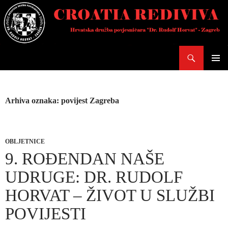
Skoči
do
sadržaja
Pretraži
PRIMAR
IZBORN
Arhiva oznaka: povijest Zagreba
OBLJETNICE
9. ROĐENDAN NAŠE
UDRUGE: DR. RUDOLF
HORVAT – ŽIVOT U SLUŽBI
POVIJESTI