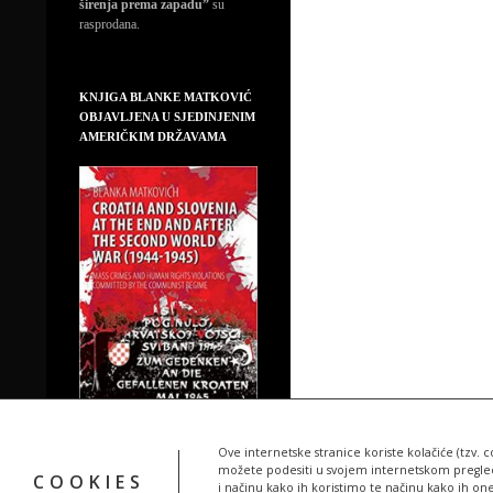
širenja prema zapadu”
su
rasprodana.
KNJIGA BLANKE MATKOVIĆ
OBJAVLJENA U SJEDINJENIM
AMERIČKIM DRŽAVAMA
Ove internetske stranice koriste kolačiće (tzv. c
možete podesiti u svojem internetskom pregledn
COOKIES
i načinu kako ih koristimo te načinu kako ih on