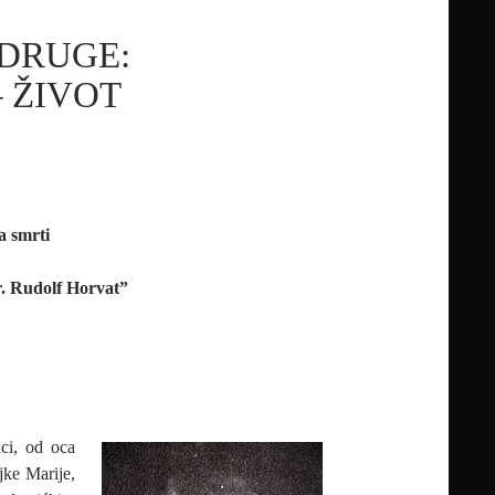
UDRUGE:
 ŽIVOT
a smrti
Dr. Rudolf Horvat”
ci, od oca
jke Marije,