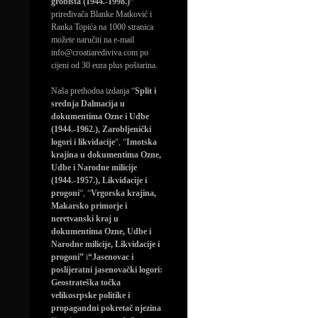
grobišta (1944.-1998.)”
priređivača Blanke Matković i
Ranka Topića na 1000 stranica
možete naručiti na e-mail
info@croatiarediviva.com po
cijeni od 30 eura plus poštarina.
Naša prethodna izdanja “
Split i
srednja Dalmacija u
dokumentima Ozne i Udbe
(1944.-1962.), Zarobljenički
logori i likvidacije
“, “
Imotska
krajina u dokumentima Ozne,
Udbe i Narodne milicije
(1944.-1957.), Likvidacije i
progoni
“, “
Vrgorska krajina,
Makarsko primorje i
neretvanski kraj u
dokumentima Ozne, Udbe i
Narodne milicije, Likvidacije i
progoni”
i
“Jasenovac i
poslijeratni jasenovački logori:
Geostrateška točka
velikosrpske politike i
propagandni pokretač njezina