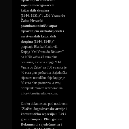
djelovanjem imotskih i
zapadnohercegovačkih
križarskih skupina
(1944.-1951.)”
i
„Od Vrana do
Žabe: Hrvatski
protukomunistički otpor
djelovanjem širokobrijeških i
neretvanskih križarskih
skupina (1944.-1948.)”
potpisuje Blanka Matković.
Knjiga “Od Vrana do Biokova”
na 1050 košta 45 eura plus
poštarina, a cijena knjige “Od
Vrana do Žabe” na 700 stranica je
40 eura plus poštarina. Zajednička
cijena za narudžbu obje knjige je
80 eura plus poštarina, a svoj
primjerak možete rezervirati na
infor@croatiarediviva.com.
Zbirku dokumenata pod naslovom
“
Zločini Jugoslavenske armije i
komunistička represija u Lici i
gradu Gospiću 1945. godine:
Dokumenti, svjedočanstva i