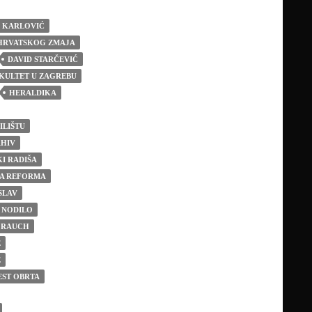
N KARLOVIĆ
HRVATSKOG ZMAJA
DAVID STARČEVIĆ
AKULTET U ZAGREBU
HERALDIKA
ILIŠTU
RHIV
I RADIŠA
A REFORMA
SLAV
 NODILO
 RAUCH
E
E
EST OBRTA