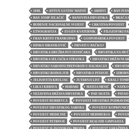
1848.
ANTUN GUSTAV MATOŠ
ARHIVI
BAN IVA
BAN JOSIP JELAČIĆ
BANOVINA HRVATSKA
BRAĆA 
BUĐENJE NACIONALNE SVIJEST
CRKVENA POVIJEST
ETNOGRAFIJA
EUGEN KVATERNIK
FILOZOFSKI F
FRAN KRSTO FRANKOPAN
GOSPODARSKA POVIJEST
HINKO HRANILOVIĆ
HRVATI U BAČKOJ
HRVATSKA DRUŽBA POVJESNIČARA
HRVATSKA NA MUČ
HRVATSKA SELJAČKA STRANKA
HRVATSKI DRŽAVNI A
HRVATSKI NARODNI PREPOROD U DALMACIJI
HRVATSK
HRVATSKI RODOLJUB
HRVATSKO PITANJE
IZBORN
JELISAVETA KRULJAC
JUTARNJI LIST
KRALJ TOMI
LIKA I KRBAVA
MAĐARI
MATIJA MESIĆ
NATKO
NEZAVISNA DRŽAVA HRVATSKA
PAD SIGETA
PAVAO
POVIJEST ĐURĐEVCA
POVIJEST HRVATSKE PODRAVIN
POVIJEST HRVATSKOG SABORA
POVIJEST KOPRIVNIC
POVIJEST MEDICINE
POVIJEST MEĐIMURJA
POVIJ
POVIJEST PETRINJE
POVIJEST REALNIH GIMNAZIJA
POVIJEST SLAVONSKOG BRODA
POVIJEST VARAŽDINA