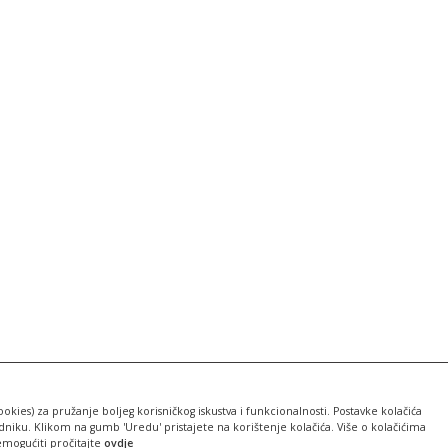
ookies) za pružanje boljeg korisničkog iskustva i funkcionalnosti. Postavke kolačića
iku. Klikom na gumb 'Uredu' pristajete na korištenje kolačića. Više o kolačićima
emogućiti pročitajte
ovdje