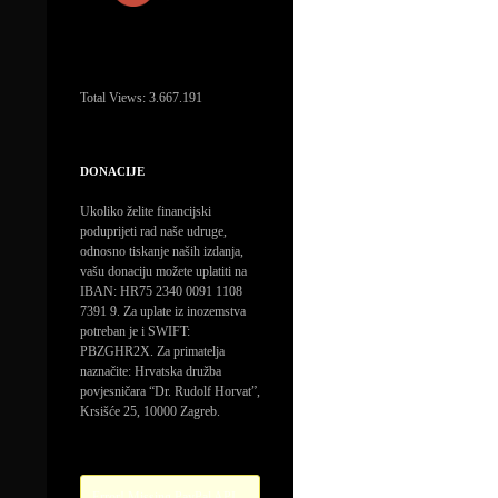
Total Views:
3.667.191
DONACIJE
Ukoliko želite financijski
poduprijeti rad naše udruge,
odnosno tiskanje naših izdanja,
vašu donaciju možete uplatiti na
IBAN: HR75 2340 0091 1108
7391 9. Za uplate iz inozemstva
potreban je i SWIFT:
PBZGHR2X. Za primatelja
naznačite: Hrvatska družba
povjesničara “Dr. Rudolf Horvat”,
Krsišće 25, 10000 Zagreb.
Error! Missing PayPal API