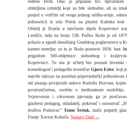
rođene Hedl. Otac je pripadao tzv. šljivarskim
obiteljima (obitelji koje su bile slobodne, ali su imal
posjed u veličini od svega jednog selišta-sesije, odno
jednoselci) iz sela Potok na planini Kalniku kod 
Obitelj je živjela u istočnom dijelu Koprivnice ko
Lenišće, tada na broju 538. Pučku školu je od 187
polazio u zgradi današnjeg Gradskog poglavarstva u Ko
kamen temeljac za tu je školu postavio 1856. ban J
o
prigodom 500-obljetnice slobodnog i kraljevs
Koprivnice. Tu mu je učitelj bio poznati hrvatski k
komediograf i pedagoški teoretičar
Gjuro Ester
, koji j
najviše utjecao na poseban pripovjedački jednostavan 
stil pisanja povijesnih radova Rudolfa Horvata, koji
povjesničarima, osobito u međuratnom razdoblju,
Svjetovnom i crkvenom pjevanju ga je poučavao 
glazbeni pedagog, skladatelj, pokretač i suosnivač „
društva Podravac“
Tomo Šestak
, inače prijatelj gl
9. ROĐENDAN NA
Franje Xavera Kuhača.
Nastavi čitati
→