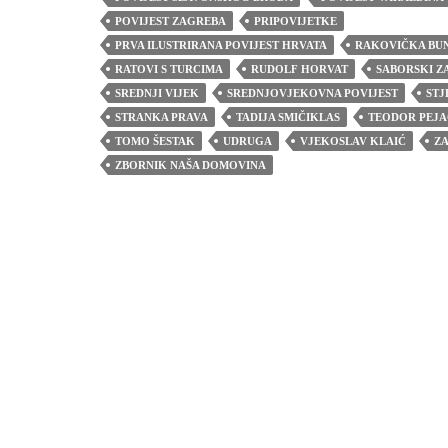
POVIJEST ZAGREBA
PRIPOVIJETKE
PRVA ILUSTRIRANA POVIJEST HRVATA
RAKOVIČKA BU
RATOVI S TURCIMA
RUDOLF HORVAT
SABORSKI Z
SREDNJI VIJEK
SREDNJOVJEKOVNA POVIJEST
STJ
STRANKA PRAVA
TADIJA SMIČIKLAS
TEODOR PEJA
TOMO ŠESTAK
UDRUGA
VJEKOSLAV KLAIĆ
Z
ZBORNIK NAŠA DOMOVINA