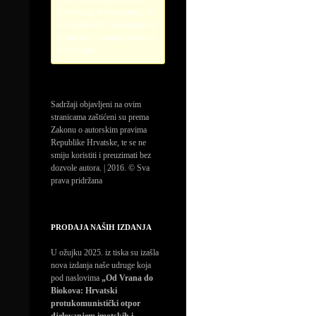
credentials. Please configure
the PayPal API credentials by
going to the settings menu of
this plugin.
Sadržaji objavljeni na ovim
stranicama zaštićeni su prema
Zakonu o autorskim pravima
Republike Hrvatske, te se ne
smiju koristiti i preuzimati bez
dozvole autora. | 2016. © Sva
prava pridržana
PRODAJA NAŠIH IZDANJA
U ožujku 2025. iz tiska su izašla
nova izdanja naše udruge koja
pod naslovima
„Od Vrana do
Biokova: Hrvatski
protukomunistički otpor