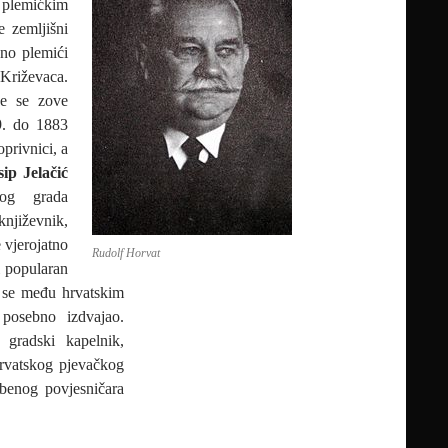
 plemićkim
e zemljišni
sno plemići
Križevaca.
je se zove
9. do 1883
privnici, a
sip Jelačić
kog grada
njiževnik,
e vjerojatno
Rudolf Horvat
i popularan
m se među hrvatskim
 posebno izdvajao.
gradski kapelnik,
Hrvatskog pjevačkog
azbenog povjesničara
ŠE UDRUGE: DR. RUDOLF HORVAT – život u službi povijesti