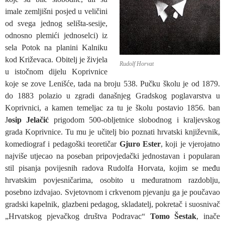
imale zemljišni posjed u veličini
od svega jednog selišta-sesije,
odnosno plemići jednoselci) iz
sela Potok na planini Kalniku
kod Križevaca. Obitelj je živjela
Rudolf Horvat
u istočnom dijelu Koprivnice
koje se zove Lenišće, tada na broju 538. Pučku školu je od 1879.
do 1883 polazio u zgradi današnjeg Gradskog poglavarstva u
Koprivnici, a kamen temeljac za tu je školu postavio 1856. ban
J
osip Jelačić
prigodom 500-obljetnice slobodnog i kraljevskog
grada Koprivnice. Tu mu je učitelj bio poznati hrvatski književnik,
komediograf i pedagoški teoretičar
Gjuro Ester
, koji je vjerojatno
najviše utjecao na poseban pripovjedački jednostavan i popularan
stil pisanja povijesnih radova Rudolfa Horvata, kojim se među
hrvatskim povjesničarima, osobito u međuratnom razdoblju,
posebno izdvajao. Svjetovnom i crkvenom pjevanju ga je poučavao
gradski kapelnik, glazbeni pedagog, skladatelj, pokretač i suosnivač
„Hrvatskog pjevačkog društva Podravac“
Tomo Šestak
, inače