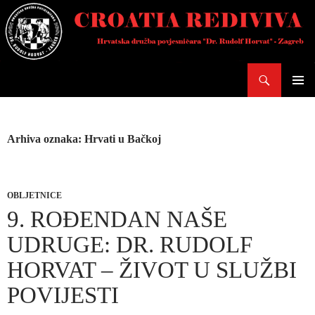
Skoči
do
sadržaja
Pretraži
PRIMAR
IZBORN
Arhiva oznaka: Hrvati u Bačkoj
OBLJETNICE
9. ROĐENDAN NAŠE
UDRUGE: DR. RUDOLF
HORVAT – ŽIVOT U SLUŽBI
POVIJESTI