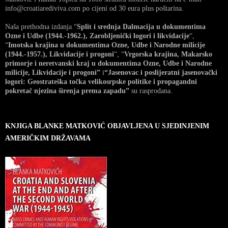
info@croatiarediviva.com po cijeni od 30 eura plus poštarina.
Naša prethodna izdanja “
Split i srednja Dalmacija u dokumentima
Ozne i Udbe (1944.-1962.), Zarobljenički logori i likvidacije
“,
“
Imotska krajina u dokumentima Ozne, Udbe i Narodne milicije
(1944.-1957.), Likvidacije i progoni
“, “
Vrgorska krajina, Makarsko
primorje i neretvanski kraj u dokumentima Ozne, Udbe i Narodne
milicije, Likvidacije i progoni”
i
“Jasenovac i poslijeratni jasenovački
logori: Geostrateška točka velikosrpske politike i propagandni
pokretač njezina širenja prema zapadu”
su rasprodana.
KNJIGA BLANKE MATKOVIĆ OBJAVLJENA U SJEDINJENIM
AMERIČKIM DRŽAVAMA