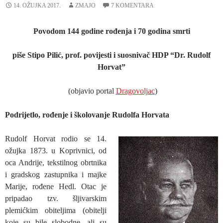
14. OŽUJKA 2017.
ZMAJO
7 KOMENTARA
Povodom 144 godine rođenja i 70 godina smrti
piše Stipo Pilić, prof. povijesti i suosnivač HDP “Dr. Rudolf
Horvat”
(objavio portal
Dragovoljac
)
Podrijetlo, rođenje i školovanje Rudolfa Horvata
Rudolf Horvat rodio se 14.
ožujka 1873. u Koprivnici, od
oca Andrije, tekstilnog obrtnika
i gradskog zastupnika i majke
Marije, rođene Hedl. Otac je
pripadao tzv. šljivarskim
plemićkim obiteljima (obitelji
koje su bile slobodne, ali su