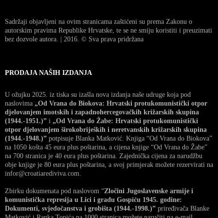
Sadržaji objavljeni na ovim stranicama zaštićeni su prema Zakonu o
autorskim pravima Republike Hrvatske, te se ne smiju koristiti i preuzimati
bez dozvole autora. | 2016. © Sva prava pridržana
PRODAJA NAŠIH IZDANJA
U ožujku 2025. iz tiska su izašla nova izdanja naše udruge koja pod
naslovima
„Od Vrana do Biokova: Hrvatski protukomunistički otpor
djelovanjem imotskih i zapadnohercegovačkih križarskih skupina
(1944.-1951.)”
i
„Od Vrana do Žabe: Hrvatski protukomunistički
otpor djelovanjem širokobrijeških i neretvanskih križarskih skupina
(1944.-1948.)”
potpisuje Blanka Matković. Knjiga “Od Vrana do Biokova”
na 1050 košta 45 eura plus poštarina, a cijena knjige “Od Vrana do Žabe”
na 700 stranica je 40 eura plus poštarina. Zajednička cijena za narudžbu
obje knjige je 80 eura plus poštarina, a svoj primjerak možete rezervirati na
infor@croatiarediviva.com.
Zbirku dokumenata pod naslovom “
Zločini Jugoslavenske armije i
komunistička represija u Lici i gradu Gospiću 1945. godine:
Dokumenti, svjedočanstva i grobišta (1944.-1998.)”
priređivača Blanke
Matković i Ranka Topića na 1000 stranica možete naručiti na e-mail