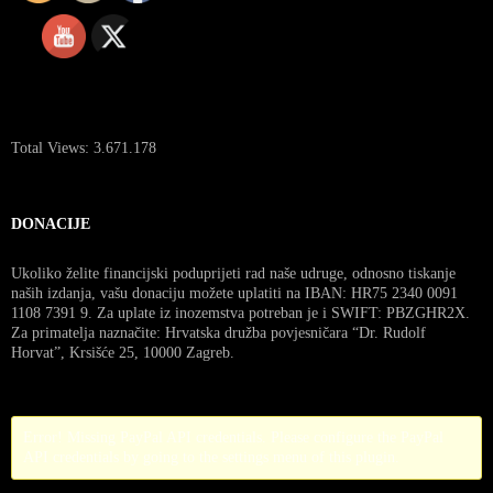
Total Views:
3.671.178
DONACIJE
Ukoliko želite financijski poduprijeti rad naše udruge, odnosno tiskanje
naših izdanja, vašu donaciju možete uplatiti na IBAN: HR75 2340 0091
1108 7391 9. Za uplate iz inozemstva potreban je i SWIFT: PBZGHR2X.
Za primatelja naznačite: Hrvatska družba povjesničara “Dr. Rudolf
Horvat”, Krsišće 25, 10000 Zagreb.
Error! Missing PayPal API credentials. Please configure the PayPal
API credentials by going to the settings menu of this plugin.