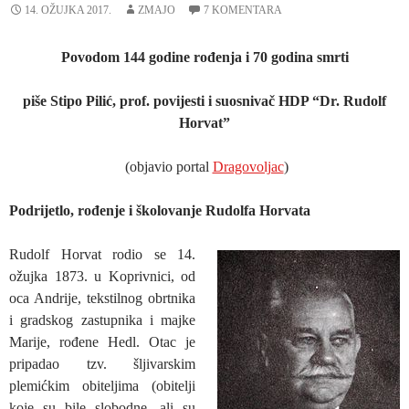
14. OŽUJKA 2017.
ZMAJO
7 KOMENTARA
Povodom 144 godine rođenja i 70 godina smrti
piše Stipo Pilić, prof. povijesti i suosnivač HDP “Dr. Rudolf
Horvat”
(objavio portal
Dragovoljac
)
Podrijetlo, rođenje i školovanje Rudolfa Horvata
Rudolf Horvat rodio se 14.
ožujka 1873. u Koprivnici, od
oca Andrije, tekstilnog obrtnika
i gradskog zastupnika i majke
Marije, rođene Hedl. Otac je
pripadao tzv. šljivarskim
plemićkim obiteljima (obitelji
koje su bile slobodne, ali su