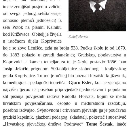
imale zemljišni posjed u veličini
od svega jednog selišta-sesije,
odnosno plemići jednoselci) iz
sela Potok na planini Kalniku
kod Križevaca. Obitelj je živjela
Rudolf Horvat
u istočnom dijelu Koprivnice
koje se zove Lenišće, tada na broju 538. Pučku školu je od 1879.
do 1883 polazio u zgradi današnjeg Gradskog poglavarstva u
Koprivnici, a kamen temeljac za tu je školu postavio 1856. ban
J
osip Jelačić
prigodom 500-obljetnice slobodnog i kraljevskog
grada Koprivnice. Tu mu je učitelj bio poznati hrvatski književnik,
komediograf i pedagoški teoretičar
Gjuro Ester
, koji je vjerojatno
najviše utjecao na poseban pripovjedački jednostavan i popularan
stil pisanja povijesnih radova Rudolfa Horvata, kojim se među
hrvatskim povjesničarima, osobito u međuratnom razdoblju,
posebno izdvajao. Svjetovnom i crkvenom pjevanju ga je poučavao
gradski kapelnik, glazbeni pedagog, skladatelj, pokretač i suosnivač
„Hrvatskog pjevačkog društva Podravac“
Tomo Šestak
, inače