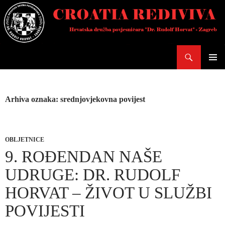
Skoči
do
sadržaja
Pretraži
PRIMAR
IZBORN
Arhiva oznaka: srednjovjekovna povijest
OBLJETNICE
9. ROĐENDAN NAŠE
UDRUGE: DR. RUDOLF
HORVAT – ŽIVOT U SLUŽBI
POVIJESTI