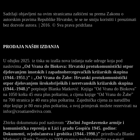
Sadržaji objavljeni na ovim stranicama zaštićeni su prema Zakonu o
autorskim pravima Republike Hrvatske, te se ne smiju koristiti i preuzimati
bez dozvole autora. | 2016. © Sva prava pridržana
PRODAJA NAŠIH IZDANJA
U ožujku 2025. iz tiska su izašla nova izdanja naše udruge koja pod
naslovima
„Od Vrana do Biokova: Hrvatski protukomunistički otpor
djelovanjem imotskih i zapadnohercegovačkih križarskih skupina
(1944.-1951.)”
i
„Od Vrana do Žabe: Hrvatski protukomunistički
otpor djelovanjem širokobrijeških i neretvanskih križarskih skupina
(1944.-1948.)”
potpisuje Blanka Matković. Knjiga “Od Vrana do Biokova”
na 1050 košta 45 eura plus poštarina, a cijena knjige “Od Vrana do Žabe”
na 700 stranica je 40 eura plus poštarina. Zajednička cijena za narudžbu
obje knjige je 80 eura plus poštarina, a svoj primjerak možete rezervirati na
infor@croatiarediviva.com.
Zbirku dokumenata pod naslovom “
Zločini Jugoslavenske armije i
komunistička represija u Lici i gradu Gospiću 1945. godine:
Dokumenti, svjedočanstva i grobišta (1944.-1998.)”
priređivača Blanke
Matković i Ranka Topića na 1000 stranica možete naručiti na e-mail