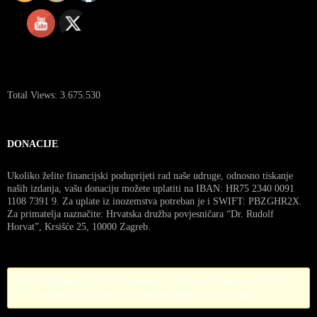
Total Views:
3.675.530
DONACIJE
Ukoliko želite financijski poduprijeti rad naše udruge, odnosno tiskanje
naših izdanja, vašu donaciju možete uplatiti na IBAN: HR75 2340 0091
1108 7391 9. Za uplate iz inozemstva potreban je i SWIFT: PBZGHR2X.
Za primatelja naznačite: Hrvatska družba povjesničara “Dr. Rudolf
Horvat”, Krsišće 25, 10000 Zagreb.
Error! Missing PayPal API credentials. Please configure the PayPal
API credentials by going to the settings menu of this plugin.