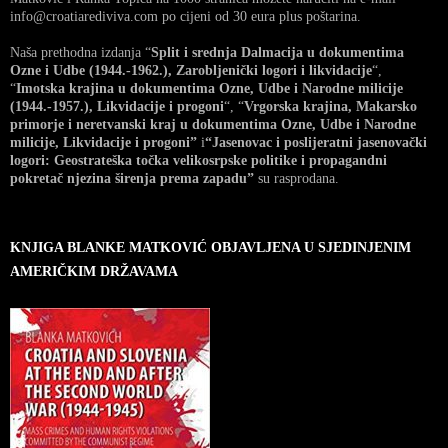
info@croatiarediviva.com po cijeni od 30 eura plus poštarina.
Naša prethodna izdanja “
Split i srednja Dalmacija u dokumentima
Ozne i Udbe (1944.-1962.), Zarobljenički logori i likvidacije
“,
“
Imotska krajina u dokumentima Ozne, Udbe i Narodne milicije
(1944.-1957.), Likvidacije i progoni
“, “
Vrgorska krajina, Makarsko
primorje i neretvanski kraj u dokumentima Ozne, Udbe i Narodne
milicije, Likvidacije i progoni”
i
“Jasenovac i poslijeratni jasenovački
logori: Geostrateška točka velikosrpske politike i propagandni
pokretač njezina širenja prema zapadu”
su rasprodana.
KNJIGA BLANKE MATKOVIĆ OBJAVLJENA U SJEDINJENIM
AMERIČKIM DRŽAVAMA