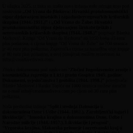
U ožujku 2025. iz tiska su izašla nova izdanja naše udruge koja pod
naslovima
„Od Vrana do Biokova: Hrvatski protukomunistički
otpor djelovanjem imotskih i zapadnohercegovačkih križarskih
skupina (1944.-1951.)”
i
„Od Vrana do Žabe: Hrvatski
protukomunistički otpor djelovanjem širokobrijeških i
neretvanskih križarskih skupina (1944.-1948.)”
potpisuje Blanka
Matković. Knjiga “Od Vrana do Biokova” na 1050 košta 45 eura
plus poštarina, a cijena knjige “Od Vrana do Žabe” na 700 stranica
je 40 eura plus poštarina. Zajednička cijena za narudžbu obje knjige
je 80 eura plus poštarina, a svoj primjerak možete rezervirati na
infor@croatiarediviva.com.
Zbirku dokumenata pod naslovom “
Zločini Jugoslavenske armije i
komunistička represija u Lici i gradu Gospiću 1945. godine:
Dokumenti, svjedočanstva i grobišta (1944.-1998.)”
priređivača
Blanke Matković i Ranka Topića na 1000 stranica možete naručiti
na e-mail info@croatiarediviva.com po cijeni od 30 eura plus
poštarina.
Naša prethodna izdanja “
Split i srednja Dalmacija u
dokumentima Ozne i Udbe (1944.-1962.), Zarobljenički logori i
likvidacije
“, “
Imotska krajina u dokumentima Ozne, Udbe i
Narodne milicije (1944.-1957.), Likvidacije i progoni
“,
“
Vrgorska krajina, Makarsko primorje i neretvanski kraj u