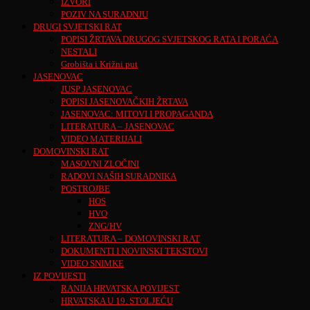
IZVORI
POZIV NA SURADNJU
DRUGI SVJETSKI RAT
POPISI ŽRTAVA DRUGOG SVJETSKOG RATA I PORAĆA
NESTALI
Grobišta i Križni put
JASENOVAC
JUSP JASENOVAC
POPISI JASENOVAČKIH ŽRTAVA
JASENOVAC: MITOVI I PROPAGANDA
LITERATURA – JASENOVAC
VIDEO MATERIJALI
DOMOVINSKI RAT
MASOVNI ZLOČINI
RADOVI NAŠIH SURADNIKA
POSTROJBE
HOS
HVO
ZNG/HV
LITERATURA – DOMOVINSKI RAT
DOKUMENTI I NOVINSKI TEKSTOVI
VIDEO SNIMKE
IZ POVIJESTI
RANIJA HRVATSKA POVIJEST
HRVATSKA U 19. STOLJEĆU