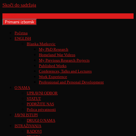
Skoči do sadržaja
Pretraži
Primarni izbornik
Početna
ENGLISH
Blanka Matkovic
My PhD Research
Homeland War Videos
My Previous Research Projects
Published Works
Conferences, Talks and Lectures
Work Experience
Professional and Personal Development
O NAMA
UPRAVNI ODBOR
STATUT
PODRŽITE NAS
Polica privatnosti
JAVNI ISTUPI
DRUGI O NAMA
ISTRAŽIVANJA
RADOVI