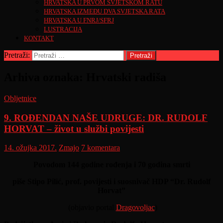
HRVATSKA U PRVOM SVJETSKOM RATU
HRVATSKA IZMEĐU DVA SVJETSKA RATA
HRVATSKA U FNRJ/SFRJ
LUSTRACIJA
KONTAKT
Pretraži:
Arhiva oznaka: Hrvatski radiša
Obljetnice
9. ROĐENDAN NAŠE UDRUGE: DR. RUDOLF
HORVAT – život u službi povijesti
14. ožujka 2017.
Zmajo
7 komentara
Povodom 144 godine rođenja i 70 godina smrti
piše Stipo Pilić, prof. povijesti i suosnivač HDP “Dr. Rudolf
Horvat”
(objavio portal
Dragovoljac
)