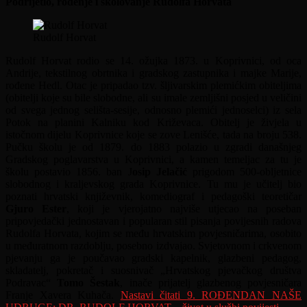
Podrijetlo, rođenje i školovanje Rudolfa Horvata
Rudolf Horvat
Rudolf Horvat rodio se 14. ožujka 1873. u Koprivnici, od oca
Andrije, tekstilnog obrtnika i gradskog zastupnika i majke Marije,
rođene Hedl. Otac je pripadao tzv. šljivarskim plemićkim obiteljima
(obitelji koje su bile slobodne, ali su imale zemljišni posjed u veličini
od svega jednog selišta-sesije, odnosno plemići jednoselci) iz sela
Potok na planini Kalniku kod Križevaca. Obitelj je živjela u
istočnom dijelu Koprivnice koje se zove Lenišće, tada na broju 538.
Pučku školu je od 1879. do 1883 polazio u zgradi današnjeg
Gradskog poglavarstva u Koprivnici, a kamen temeljac za tu je
školu postavio 1856. ban J
osip Jelačić
prigodom 500-obljetnice
slobodnog i kraljevskog grada Koprivnice. Tu mu je učitelj bio
poznati hrvatski književnik, komediograf i pedagoški teoretičar
Gjuro Ester
, koji je vjerojatno najviše utjecao na poseban
pripovjedački jednostavan i popularan stil pisanja povijesnih radova
Rudolfa Horvata, kojim se među hrvatskim povjesničarima, osobito
u međuratnom razdoblju, posebno izdvajao. Svjetovnom i crkvenom
pjevanju ga je poučavao gradski kapelnik, glazbeni pedagog,
skladatelj, pokretač i suosnivač „Hrvatskog pjevačkog društva
Podravac“
Tomo Šestak
, inače prijatelj glazbenog povjesničara
Franje Xavera Kuhača.
Nastavi čitati
9. ROĐENDAN NAŠE