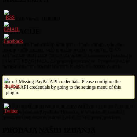
Total Views:
3.669.090
DONACIJE
Ukoliko želite financijski poduprijeti rad naše udruge, odnosno
tiskanje naših izdanja, vašu donaciju možete uplatiti na IBAN:
HR75 2340 0091 1108 7391 9. Za uplate iz inozemstva potreban je
i SWIFT: PBZGHR2X. Za primatelja naznačite: Hrvatska družba
povjesničara “Dr. Rudolf Horvat”, Krsišće 25, 10000 Zagreb.
Error! Missing PayPal API credentials. Please configure the
PayPal API credentials by going to the settings menu of this
plugin.
Sadržaji objavljeni na ovim stranicama zaštićeni su prema Zakonu o
autorskim pravima Republike Hrvatske, te se ne smiju koristiti i
preuzimati bez dozvole autora. | 2016. © Sva prava pridržana
PRODAJA NAŠIH IZDANJA