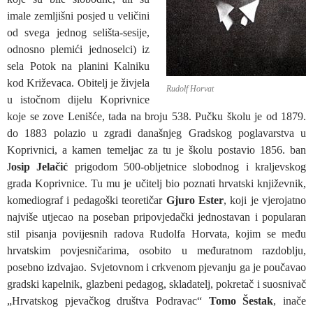
imale zemljišni posjed u veličini
od svega jednog selišta-sesije,
odnosno plemići jednoselci) iz
sela Potok na planini Kalniku
kod Križevaca. Obitelj je živjela
Rudolf Horvat
u istočnom dijelu Koprivnice
koje se zove Lenišće, tada na broju 538. Pučku školu je od 1879.
do 1883 polazio u zgradi današnjeg Gradskog poglavarstva u
Koprivnici, a kamen temeljac za tu je školu postavio 1856. ban
J
osip Jelačić
prigodom 500-obljetnice slobodnog i kraljevskog
grada Koprivnice. Tu mu je učitelj bio poznati hrvatski književnik,
komediograf i pedagoški teoretičar
Gjuro Ester
, koji je vjerojatno
najviše utjecao na poseban pripovjedački jednostavan i popularan
stil pisanja povijesnih radova Rudolfa Horvata, kojim se među
hrvatskim povjesničarima, osobito u međuratnom razdoblju,
posebno izdvajao. Svjetovnom i crkvenom pjevanju ga je poučavao
gradski kapelnik, glazbeni pedagog, skladatelj, pokretač i suosnivač
„Hrvatskog pjevačkog društva Podravac“
Tomo Šestak
, inače