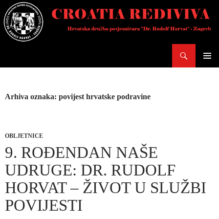
Skoči
do
sadržaja
Pretraži
PRIMAR
IZBORN
Arhiva oznaka: povijest hrvatske podravine
OBLJETNICE
9. ROĐENDAN NAŠE
UDRUGE: DR. RUDOLF
HORVAT – ŽIVOT U SLUŽBI
POVIJESTI