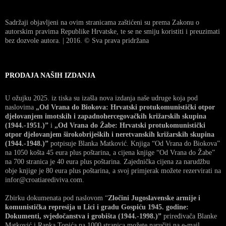
Sadržaji objavljeni na ovim stranicama zaštićeni su prema Zakonu o
autorskim pravima Republike Hrvatske, te se ne smiju koristiti i preuzimati
bez dozvole autora. | 2016. © Sva prava pridržana
PRODAJA NAŠIH IZDANJA
U ožujku 2025. iz tiska su izašla nova izdanja naše udruge koja pod
naslovima
„Od Vrana do Biokova: Hrvatski protukomunistički otpor
djelovanjem imotskih i zapadnohercegovačkih križarskih skupina
(1944.-1951.)”
i
„Od Vrana do Žabe: Hrvatski protukomunistički
otpor djelovanjem širokobrijeških i neretvanskih križarskih skupina
(1944.-1948.)”
potpisuje Blanka Matković. Knjiga “Od Vrana do Biokova”
na 1050 košta 45 eura plus poštarina, a cijena knjige “Od Vrana do Žabe”
na 700 stranica je 40 eura plus poštarina. Zajednička cijena za narudžbu
obje knjige je 80 eura plus poštarina, a svoj primjerak možete rezervirati na
infor@croatiarediviva.com.
Zbirku dokumenata pod naslovom “
Zločini Jugoslavenske armije i
komunistička represija u Lici i gradu Gospiću 1945. godine:
Dokumenti, svjedočanstva i grobišta (1944.-1998.)”
priređivača Blanke
Matković i Ranka Topića na 1000 stranica možete naručiti na e-mail