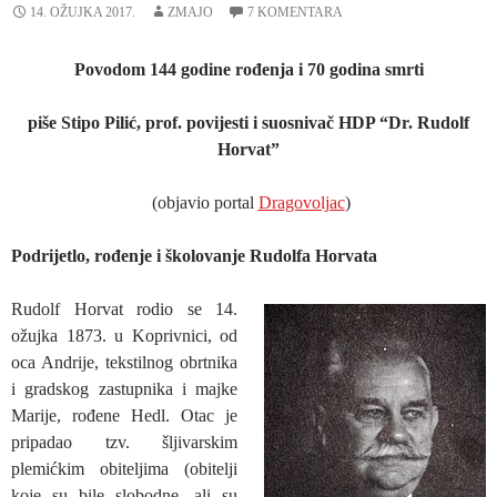
14. OŽUJKA 2017.
ZMAJO
7 KOMENTARA
Povodom 144 godine rođenja i 70 godina smrti
piše Stipo Pilić, prof. povijesti i suosnivač HDP “Dr. Rudolf
Horvat”
(objavio portal
Dragovoljac
)
Podrijetlo, rođenje i školovanje Rudolfa Horvata
Rudolf Horvat rodio se 14.
ožujka 1873. u Koprivnici, od
oca Andrije, tekstilnog obrtnika
i gradskog zastupnika i majke
Marije, rođene Hedl. Otac je
pripadao tzv. šljivarskim
plemićkim obiteljima (obitelji
koje su bile slobodne, ali su