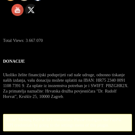
Total Views:
3.667.070
DONACIJE
Ukoliko želite financijski poduprijeti rad naše udruge, odnosno tiskanje
naših izdanja, vašu donaciju možete uplatiti na IBAN: HR75 2340 0091
1108 7391 9. Za uplate iz inozemstva potreban je i SWIFT: PBZGHR2X.
Za primatelja naznačite: Hrvatska družba povjesničara “Dr. Rudolf
Horvat”, Krsišće 25, 10000 Zagreb.
Error! Missing PayPal API credentials. Please configure the PayPal
API credentials by going to the settings menu of this plugin.