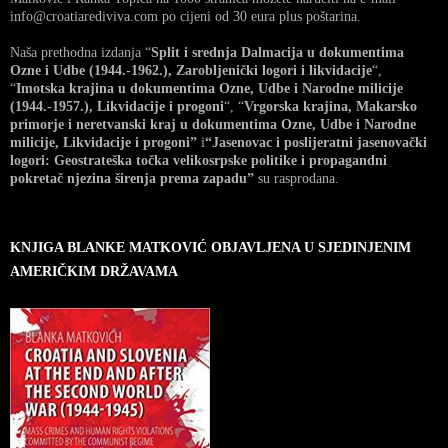
info@croatiarediviva.com po cijeni od 30 eura plus poštarina.
Naša prethodna izdanja “
Split i srednja Dalmacija u dokumentima
Ozne i Udbe (1944.-1962.), Zarobljenički logori i likvidacije
“,
“
Imotska krajina u dokumentima Ozne, Udbe i Narodne milicije
(1944.-1957.), Likvidacije i progoni
“, “
Vrgorska krajina, Makarsko
primorje i neretvanski kraj u dokumentima Ozne, Udbe i Narodne
milicije, Likvidacije i progoni”
i
“Jasenovac i poslijeratni jasenovački
logori: Geostrateška točka velikosrpske politike i propagandni
pokretač njezina širenja prema zapadu”
su rasprodana.
KNJIGA BLANKE MATKOVIĆ OBJAVLJENA U SJEDINJENIM
AMERIČKIM DRŽAVAMA