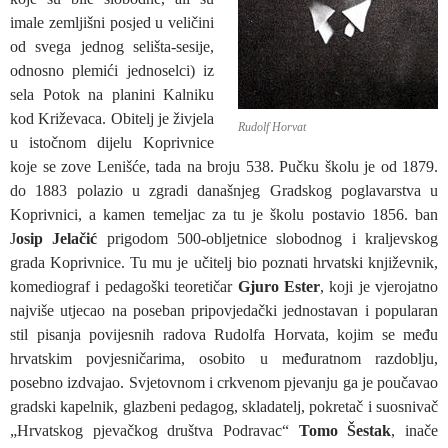
imale zemljišni posjed u veličini
od svega jednog selišta-sesije,
odnosno plemići jednoselci) iz
sela Potok na planini Kalniku
kod Križevaca. Obitelj je živjela
Rudolf Horvat
u istočnom dijelu Koprivnice
koje se zove Lenišće, tada na broju 538. Pučku školu je od 1879.
do 1883 polazio u zgradi današnjeg Gradskog poglavarstva u
Koprivnici, a kamen temeljac za tu je školu postavio 1856. ban
J
osip Jelačić
prigodom 500-obljetnice slobodnog i kraljevskog
grada Koprivnice. Tu mu je učitelj bio poznati hrvatski književnik,
komediograf i pedagoški teoretičar
Gjuro Ester
, koji je vjerojatno
najviše utjecao na poseban pripovjedački jednostavan i popularan
stil pisanja povijesnih radova Rudolfa Horvata, kojim se među
hrvatskim povjesničarima, osobito u međuratnom razdoblju,
posebno izdvajao. Svjetovnom i crkvenom pjevanju ga je poučavao
gradski kapelnik, glazbeni pedagog, skladatelj, pokretač i suosnivač
„Hrvatskog pjevačkog društva Podravac“
Tomo Šestak
, inače