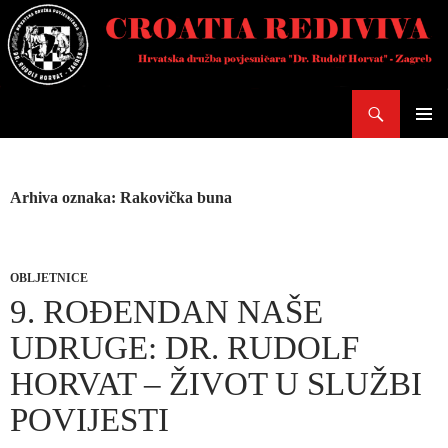
Skoči
do
sadržaja
Pretraži
PRIMAR
IZBORN
Arhiva oznaka: Rakovička buna
OBLJETNICE
9. ROĐENDAN NAŠE
UDRUGE: DR. RUDOLF
HORVAT – ŽIVOT U SLUŽBI
POVIJESTI