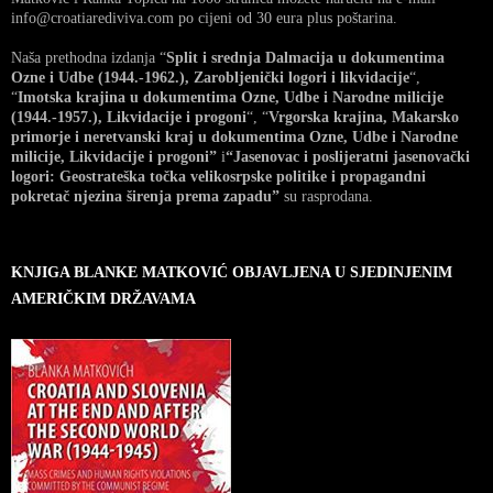
info@croatiarediviva.com po cijeni od 30 eura plus poštarina.
Naša prethodna izdanja “
Split i srednja Dalmacija u dokumentima
Ozne i Udbe (1944.-1962.), Zarobljenički logori i likvidacije
“,
“
Imotska krajina u dokumentima Ozne, Udbe i Narodne milicije
(1944.-1957.), Likvidacije i progoni
“, “
Vrgorska krajina, Makarsko
primorje i neretvanski kraj u dokumentima Ozne, Udbe i Narodne
milicije, Likvidacije i progoni”
i
“Jasenovac i poslijeratni jasenovački
logori: Geostrateška točka velikosrpske politike i propagandni
pokretač njezina širenja prema zapadu”
su rasprodana.
KNJIGA BLANKE MATKOVIĆ OBJAVLJENA U SJEDINJENIM
AMERIČKIM DRŽAVAMA