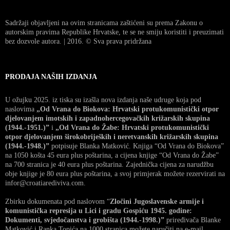
Sadržaji objavljeni na ovim stranicama zaštićeni su prema Zakonu o
autorskim pravima Republike Hrvatske, te se ne smiju koristiti i preuzimati
bez dozvole autora. | 2016. © Sva prava pridržana
PRODAJA NAŠIH IZDANJA
U ožujku 2025. iz tiska su izašla nova izdanja naše udruge koja pod
naslovima
„Od Vrana do Biokova: Hrvatski protukomunistički otpor
djelovanjem imotskih i zapadnohercegovačkih križarskih skupina
(1944.-1951.)”
i
„Od Vrana do Žabe: Hrvatski protukomunistički
otpor djelovanjem širokobrijeških i neretvanskih križarskih skupina
(1944.-1948.)”
potpisuje Blanka Matković. Knjiga “Od Vrana do Biokova”
na 1050 košta 45 eura plus poštarina, a cijena knjige “Od Vrana do Žabe”
na 700 stranica je 40 eura plus poštarina. Zajednička cijena za narudžbu
obje knjige je 80 eura plus poštarina, a svoj primjerak možete rezervirati na
infor@croatiarediviva.com.
Zbirku dokumenata pod naslovom “
Zločini Jugoslavenske armije i
komunistička represija u Lici i gradu Gospiću 1945. godine:
Dokumenti, svjedočanstva i grobišta (1944.-1998.)”
priređivača Blanke
Matković i Ranka Topića na 1000 stranica možete naručiti na e-mail