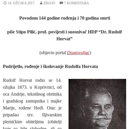
14. OŽUJKA 2017.
ZMAJO
7 KOMENTARA
Povodom 144 godine rođenja i 70 godina smrti
piše Stipo Pilić, prof. povijesti i suosnivač HDP “Dr. Rudolf
Horvat”
(objavio portal
Dragovoljac
)
Podrijetlo, rođenje i školovanje Rudolfa Horvata
Rudolf Horvat rodio se 14.
ožujka 1873. u Koprivnici, od
oca Andrije, tekstilnog obrtnika
i gradskog zastupnika i majke
Marije, rođene Hedl. Otac je
pripadao tzv. šljivarskim
plemićkim obiteljima (obitelji
koje su bile slobodne, ali su