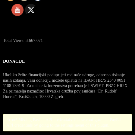
Total Views:
3.667.071
DONACIJE
Ukoliko želite financijski poduprijeti rad naše udruge, odnosno tiskanje
naših izdanja, vašu donaciju možete uplatiti na IBAN: HR75 2340 0091
1108 7391 9. Za uplate iz inozemstva potreban je i SWIFT: PBZGHR2X.
Za primatelja naznačite: Hrvatska družba povjesničara “Dr. Rudolf
Horvat”, Krsišće 25, 10000 Zagreb.
Error! Missing PayPal API credentials. Please configure the PayPal
API credentials by going to the settings menu of this plugin.