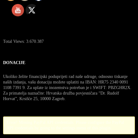
Total Views:
3.670.387
DONACIJE
Ukoliko želite financijski poduprijeti rad naše udruge, odnosno tiskanje
naših izdanja, vašu donaciju možete uplatiti na IBAN: HR75 2340 0091
1108 7391 9. Za uplate iz inozemstva potreban je i SWIFT: PBZGHR2X.
Za primatelja naznačite: Hrvatska družba povjesničara “Dr. Rudolf
Horvat”, Krsišće 25, 10000 Zagreb.
Error! Missing PayPal API credentials. Please configure the PayPal
API credentials by going to the settings menu of this plugin.