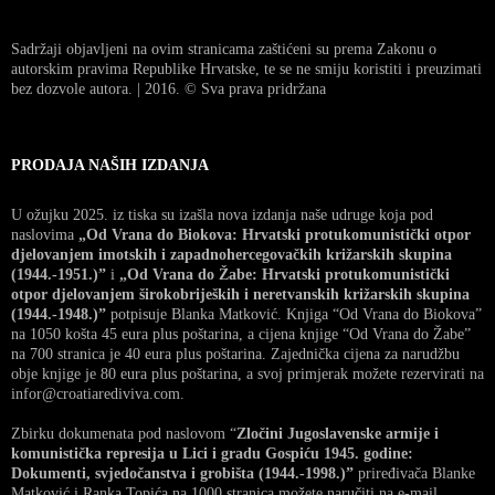
Sadržaji objavljeni na ovim stranicama zaštićeni su prema Zakonu o
autorskim pravima Republike Hrvatske, te se ne smiju koristiti i preuzimati
bez dozvole autora. | 2016. © Sva prava pridržana
PRODAJA NAŠIH IZDANJA
U ožujku 2025. iz tiska su izašla nova izdanja naše udruge koja pod
naslovima
„Od Vrana do Biokova: Hrvatski protukomunistički otpor
djelovanjem imotskih i zapadnohercegovačkih križarskih skupina
(1944.-1951.)”
i
„Od Vrana do Žabe: Hrvatski protukomunistički
otpor djelovanjem širokobrijeških i neretvanskih križarskih skupina
(1944.-1948.)”
potpisuje Blanka Matković. Knjiga “Od Vrana do Biokova”
na 1050 košta 45 eura plus poštarina, a cijena knjige “Od Vrana do Žabe”
na 700 stranica je 40 eura plus poštarina. Zajednička cijena za narudžbu
obje knjige je 80 eura plus poštarina, a svoj primjerak možete rezervirati na
infor@croatiarediviva.com.
Zbirku dokumenata pod naslovom “
Zločini Jugoslavenske armije i
komunistička represija u Lici i gradu Gospiću 1945. godine:
Dokumenti, svjedočanstva i grobišta (1944.-1998.)”
priređivača Blanke
Matković i Ranka Topića na 1000 stranica možete naručiti na e-mail