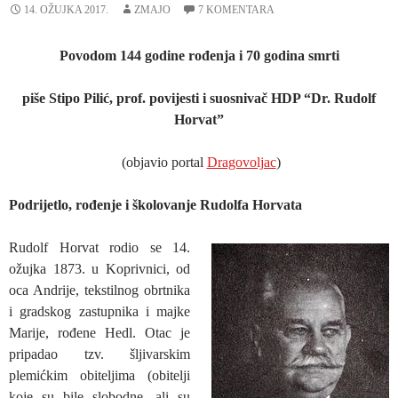
14. OŽUJKA 2017.
ZMAJO
7 KOMENTARA
Povodom 144 godine rođenja i 70 godina smrti
piše Stipo Pilić, prof. povijesti i suosnivač HDP “Dr. Rudolf
Horvat”
(objavio portal
Dragovoljac
)
Podrijetlo, rođenje i školovanje Rudolfa Horvata
Rudolf Horvat rodio se 14.
ožujka 1873. u Koprivnici, od
oca Andrije, tekstilnog obrtnika
i gradskog zastupnika i majke
Marije, rođene Hedl. Otac je
pripadao tzv. šljivarskim
plemićkim obiteljima (obitelji
koje su bile slobodne, ali su