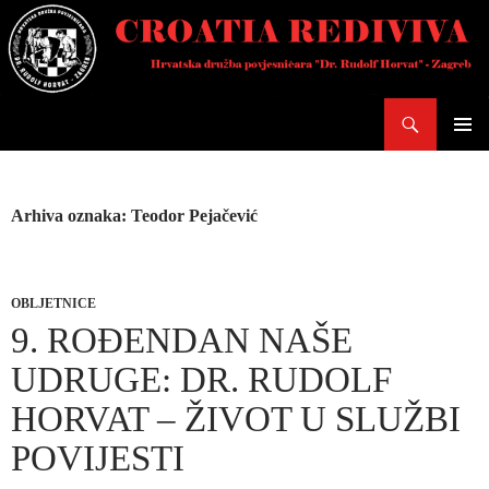
Skoči
do
sadržaja
Pretraži
PRIMAR
IZBORN
Arhiva oznaka: Teodor Pejačević
OBLJETNICE
9. ROĐENDAN NAŠE
UDRUGE: DR. RUDOLF
HORVAT – ŽIVOT U SLUŽBI
POVIJESTI