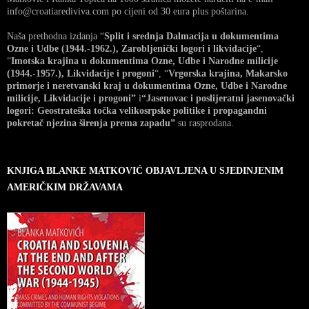
info@croatiarediviva.com po cijeni od 30 eura plus poštarina.
Naša prethodna izdanja “
Split i srednja Dalmacija u dokumentima
Ozne i Udbe (1944.-1962.), Zarobljenički logori i likvidacije
“,
“
Imotska krajina u dokumentima Ozne, Udbe i Narodne milicije
(1944.-1957.), Likvidacije i progoni
“, “
Vrgorska krajina, Makarsko
primorje i neretvanski kraj u dokumentima Ozne, Udbe i Narodne
milicije, Likvidacije i progoni”
i
“Jasenovac i poslijeratni jasenovački
logori: Geostrateška točka velikosrpske politike i propagandni
pokretač njezina širenja prema zapadu”
su rasprodana.
KNJIGA BLANKE MATKOVIĆ OBJAVLJENA U SJEDINJENIM
AMERIČKIM DRŽAVAMA