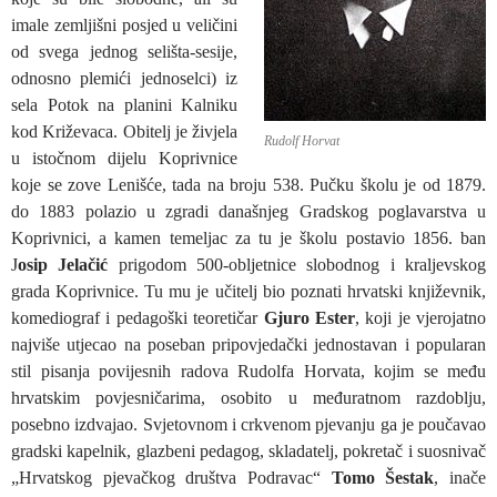
imale zemljišni posjed u veličini
od svega jednog selišta-sesije,
odnosno plemići jednoselci) iz
sela Potok na planini Kalniku
kod Križevaca. Obitelj je živjela
Rudolf Horvat
u istočnom dijelu Koprivnice
koje se zove Lenišće, tada na broju 538. Pučku školu je od 1879.
do 1883 polazio u zgradi današnjeg Gradskog poglavarstva u
Koprivnici, a kamen temeljac za tu je školu postavio 1856. ban
J
osip Jelačić
prigodom 500-obljetnice slobodnog i kraljevskog
grada Koprivnice. Tu mu je učitelj bio poznati hrvatski književnik,
komediograf i pedagoški teoretičar
Gjuro Ester
, koji je vjerojatno
najviše utjecao na poseban pripovjedački jednostavan i popularan
stil pisanja povijesnih radova Rudolfa Horvata, kojim se među
hrvatskim povjesničarima, osobito u međuratnom razdoblju,
posebno izdvajao. Svjetovnom i crkvenom pjevanju ga je poučavao
gradski kapelnik, glazbeni pedagog, skladatelj, pokretač i suosnivač
„Hrvatskog pjevačkog društva Podravac“
Tomo Šestak
, inače