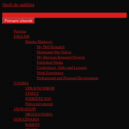
Skoči do sadržaja
Pretraži
Primarni izbornik
Početna
ENGLISH
Blanka Matkovic
My PhD Research
Homeland War Videos
My Previous Research Projects
Published Works
Conferences, Talks and Lectures
Work Experience
Professional and Personal Development
O NAMA
UPRAVNI ODBOR
STATUT
PODRŽITE NAS
Polica privatnosti
JAVNI ISTUPI
DRUGI O NAMA
ISTRAŽIVANJA
RADOVI