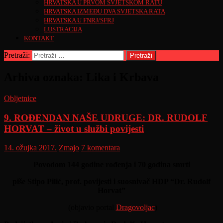
HRVATSKA U PRVOM SVJETSKOM RATU
HRVATSKA IZMEĐU DVA SVJETSKA RATA
HRVATSKA U FNRJ/SFRJ
LUSTRACIJA
KONTAKT
Pretraži:
Arhiva oznaka: Lika i Krbava
Obljetnice
9. ROĐENDAN NAŠE UDRUGE: DR. RUDOLF
HORVAT – život u službi povijesti
14. ožujka 2017.
Zmajo
7 komentara
Povodom 144 godine rođenja i 70 godina smrti
piše Stipo Pilić, prof. povijesti i suosnivač HDP “Dr. Rudolf
Horvat”
(objavio portal
Dragovoljac
)