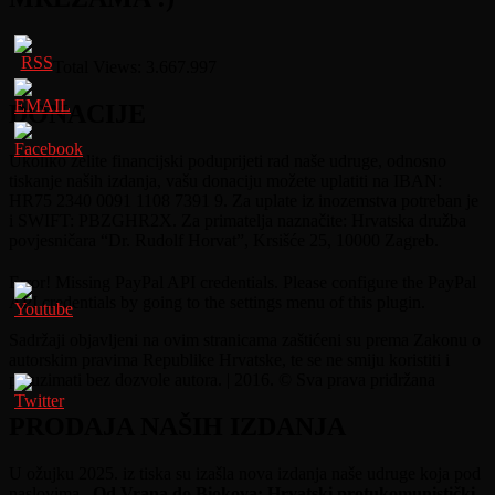
Total Views:
3.667.997
DONACIJE
Ukoliko želite financijski poduprijeti rad naše udruge, odnosno
tiskanje naših izdanja, vašu donaciju možete uplatiti na IBAN:
HR75 2340 0091 1108 7391 9. Za uplate iz inozemstva potreban je
i SWIFT: PBZGHR2X. Za primatelja naznačite: Hrvatska družba
povjesničara “Dr. Rudolf Horvat”, Krsišće 25, 10000 Zagreb.
Error! Missing PayPal API credentials. Please configure the PayPal
API credentials by going to the settings menu of this plugin.
Sadržaji objavljeni na ovim stranicama zaštićeni su prema Zakonu o
autorskim pravima Republike Hrvatske, te se ne smiju koristiti i
preuzimati bez dozvole autora. | 2016. © Sva prava pridržana
PRODAJA NAŠIH IZDANJA
U ožujku 2025. iz tiska su izašla nova izdanja naše udruge koja pod
naslovima
„Od Vrana do Biokova: Hrvatski protukomunistički