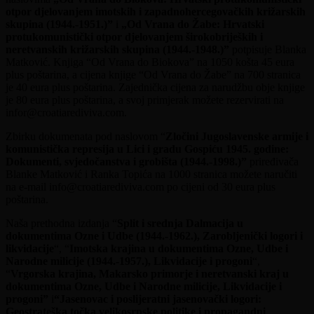
otpor djelovanjem imotskih i zapadnohercegovačkih križarskih
skupina (1944.-1951.)”
i
„Od Vrana do Žabe: Hrvatski
protukomunistički otpor djelovanjem širokobrijeških i
neretvanskih križarskih skupina (1944.-1948.)”
potpisuje Blanka
Matković. Knjiga “Od Vrana do Biokova” na 1050 košta 45 eura
plus poštarina, a cijena knjige “Od Vrana do Žabe” na 700 stranica
je 40 eura plus poštarina. Zajednička cijena za narudžbu obje knjige
je 80 eura plus poštarina, a svoj primjerak možete rezervirati na
infor@croatiarediviva.com.
Zbirku dokumenata pod naslovom “
Zločini Jugoslavenske armije i
komunistička represija u Lici i gradu Gospiću 1945. godine:
Dokumenti, svjedočanstva i grobišta (1944.-1998.)”
priređivača
Blanke Matković i Ranka Topića na 1000 stranica možete naručiti
na e-mail info@croatiarediviva.com po cijeni od 30 eura plus
poštarina.
Naša prethodna izdanja “
Split i srednja Dalmacija u
dokumentima Ozne i Udbe (1944.-1962.), Zarobljenički logori i
likvidacije
“, “
Imotska krajina u dokumentima Ozne, Udbe i
Narodne milicije (1944.-1957.), Likvidacije i progoni
“,
“
Vrgorska krajina, Makarsko primorje i neretvanski kraj u
dokumentima Ozne, Udbe i Narodne milicije, Likvidacije i
progoni”
i
“Jasenovac i poslijeratni jasenovački logori:
Geostrateška točka velikosrpske politike i propagandni