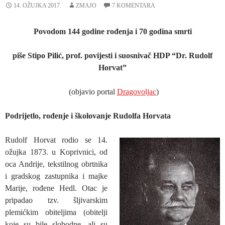
14. OŽUJKA 2017.
ZMAJO
7 KOMENTARA
Povodom 144 godine rođenja i 70 godina smrti
piše Stipo Pilić, prof. povijesti i suosnivač HDP “Dr. Rudolf
Horvat”
(objavio portal
Dragovoljac
)
Podrijetlo, rođenje i školovanje Rudolfa Horvata
Rudolf Horvat rodio se 14.
ožujka 1873. u Koprivnici, od
oca Andrije, tekstilnog obrtnika
i gradskog zastupnika i majke
Marije, rođene Hedl. Otac je
pripadao tzv. šljivarskim
plemićkim obiteljima (obitelji
koje su bile slobodne, ali su