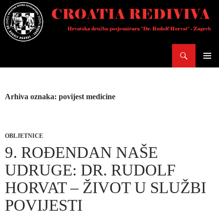
Skoči
do
sadržaja
Pretraži
PRIMAR
IZBORN
Arhiva oznaka: povijest medicine
OBLJETNICE
9. ROĐENDAN NAŠE
UDRUGE: DR. RUDOLF
HORVAT – ŽIVOT U SLUŽBI
POVIJESTI