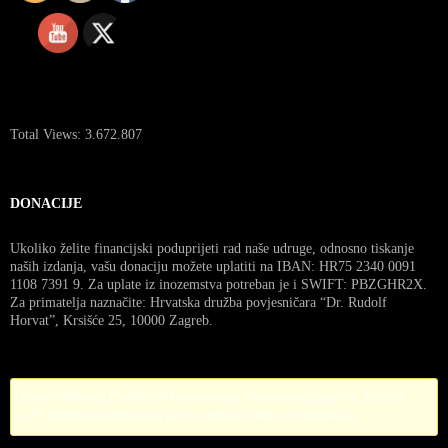
Total Views:
3.672.807
DONACIJE
Ukoliko želite financijski poduprijeti rad naše udruge, odnosno tiskanje
naših izdanja, vašu donaciju možete uplatiti na IBAN: HR75 2340 0091
1108 7391 9. Za uplate iz inozemstva potreban je i SWIFT: PBZGHR2X.
Za primatelja naznačite: Hrvatska družba povjesničara “Dr. Rudolf
Horvat”, Krsišće 25, 10000 Zagreb.
Error! Missing PayPal API credentials. Please configure the PayPal
API credentials by going to the settings menu of this plugin.