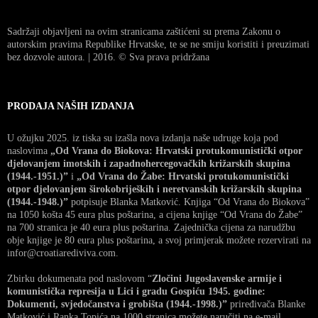
Sadržaji objavljeni na ovim stranicama zaštićeni su prema Zakonu o
autorskim pravima Republike Hrvatske, te se ne smiju koristiti i preuzimati
bez dozvole autora. | 2016. © Sva prava pridržana
PRODAJA NAŠIH IZDANJA
U ožujku 2025. iz tiska su izašla nova izdanja naše udruge koja pod
naslovima
„Od Vrana do Biokova: Hrvatski protukomunistički otpor
djelovanjem imotskih i zapadnohercegovačkih križarskih skupina
(1944.-1951.)”
i
„Od Vrana do Žabe: Hrvatski protukomunistički
otpor djelovanjem širokobrijeških i neretvanskih križarskih skupina
(1944.-1948.)”
potpisuje Blanka Matković. Knjiga “Od Vrana do Biokova”
na 1050 košta 45 eura plus poštarina, a cijena knjige “Od Vrana do Žabe”
na 700 stranica je 40 eura plus poštarina. Zajednička cijena za narudžbu
obje knjige je 80 eura plus poštarina, a svoj primjerak možete rezervirati na
infor@croatiarediviva.com.
Zbirku dokumenata pod naslovom “
Zločini Jugoslavenske armije i
komunistička represija u Lici i gradu Gospiću 1945. godine:
Dokumenti, svjedočanstva i grobišta (1944.-1998.)”
priređivača Blanke
Matković i Ranka Topića na 1000 stranica možete naručiti na e-mail