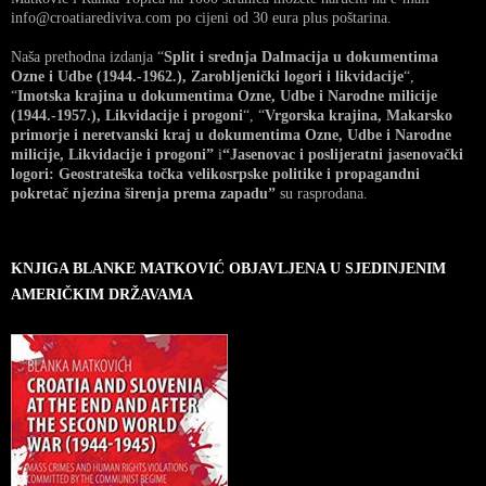
info@croatiarediviva.com po cijeni od 30 eura plus poštarina.
Naša prethodna izdanja “
Split i srednja Dalmacija u dokumentima
Ozne i Udbe (1944.-1962.), Zarobljenički logori i likvidacije
“,
“
Imotska krajina u dokumentima Ozne, Udbe i Narodne milicije
(1944.-1957.), Likvidacije i progoni
“, “
Vrgorska krajina, Makarsko
primorje i neretvanski kraj u dokumentima Ozne, Udbe i Narodne
milicije, Likvidacije i progoni”
i
“Jasenovac i poslijeratni jasenovački
logori: Geostrateška točka velikosrpske politike i propagandni
pokretač njezina širenja prema zapadu”
su rasprodana.
KNJIGA BLANKE MATKOVIĆ OBJAVLJENA U SJEDINJENIM
AMERIČKIM DRŽAVAMA