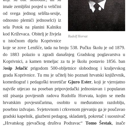
imale zemljišni posjed u veličini
od svega jednog selišta-sesije,
odnosno plemići jednoselci) iz
sela Potok na planini Kalniku
kod Križevaca. Obitelj je živjela
Rudolf Horvat
u istočnom dijelu Koprivnice
koje se zove Lenišće, tada na broju 538. Pučku školu je od 1879.
do 1883 polazio u zgradi današnjeg Gradskog poglavarstva u
Koprivnici, a kamen temeljac za tu je školu postavio 1856. ban
J
osip Jelačić
prigodom 500-obljetnice slobodnog i kraljevskog
grada Koprivnice. Tu mu je učitelj bio poznati hrvatski književnik,
komediograf i pedagoški teoretičar
Gjuro Ester
, koji je vjerojatno
najviše utjecao na poseban pripovjedački jednostavan i popularan
stil pisanja povijesnih radova Rudolfa Horvata, kojim se među
hrvatskim povjesničarima, osobito u međuratnom razdoblju,
posebno izdvajao. Svjetovnom i crkvenom pjevanju ga je poučavao
gradski kapelnik, glazbeni pedagog, skladatelj, pokretač i suosnivač
„Hrvatskog pjevačkog društva Podravac“
Tomo Šestak
, inače